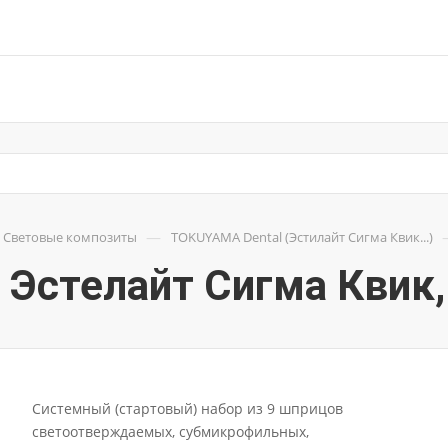
—
Световые композиты
TOKUYAMA Dental (Эстилайт Сигма Квик...)
 - Эстелайт Сигма Квик,
Системный (стартовый) набор из 9 шприцов
светоотверждаемых, субмикрофильных,