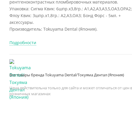
рентгеноконтрастных пломбировочных материалов.
Упаковка: Сигма Квик: 6шпр.х3,8гр.: А1,А2,А3,А3,5,ОА3,ОРА2;
Флоу Квик: 3шпр.х1,8гр.: А2,А3,ОА3; Бонд Форс - 5мл. +
аксессуары.
Производитель: Tokuyama Dental (Япония).
Подробности
Все товары бренда Tokuyama Dental/Токуяма Дентал (Япония)
Цена действительна только для сайта и может отличаться от цен 
розничных магазинах