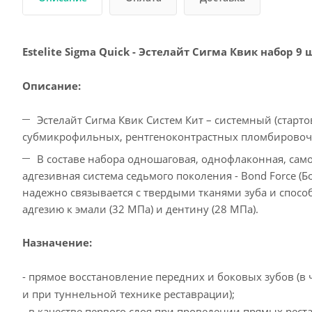
Estelite Sigma Quick - Эстелайт Сигма Квик набор 9
Описание:
Эстелайт Сигма Квик Систем Кит – системный (старт
субмикрофильных, рентгеноконтрастных пломбировоч
В составе набора одношаговая, однофлаконная, са
адгезивная система седьмого поколения - Bond Force (
надежно связывается с твердыми тканями зуба и спосо
адгезию к эмали (32 МПа) и дентину (28 МПа).
Назначение:
- прямое восстановление передних и боковых зубов (в 
и при туннельной технике реставрации);
- в качестве первого слоя при проведении прямых рест