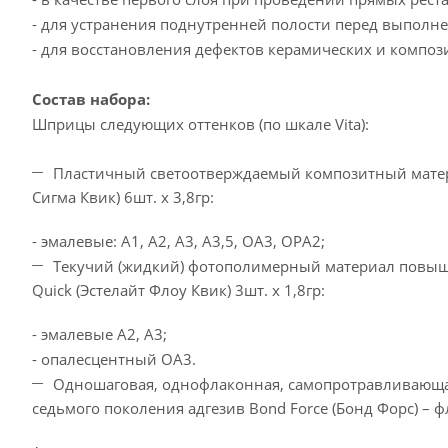
- для устранения поднутренней полости перед выполн
- для восстановления дефектов керамических и композ
Состав набора:
Шприцы следующих оттенков (по шкале Vita):
Пластичный светоотверждаемый композитный материа
Сигма Квик) 6шт. х 3,8гр:
- эмалевые: А1, А2, А3, А3,5, ОА3, OPA2;
Текучий (жидкий) фотополимерный материал повыше
Quick (Эстелайт Флоу Квик) 3шт. х 1,8гр:
- эмалевые А2, А3;
- опалесцентный ОА3.
Одношаговая, однофлаконная, самопротравливающа
седьмого поколения адгезив Bond Force (Бонд Форс) – ф