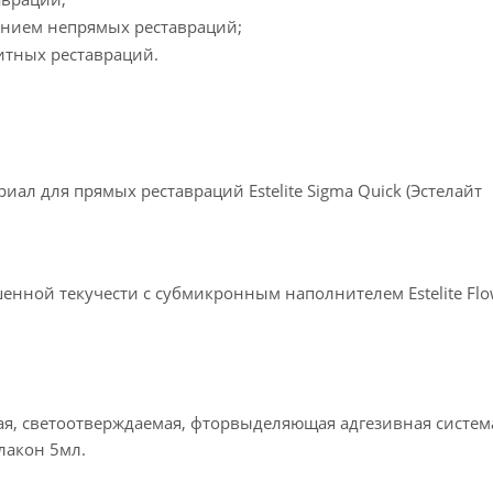
ением непрямых реставраций;
итных реставраций.
л для прямых реставраций Estelite Sigma Quick (Эстелайт
нной текучести с субмикронным наполнителем Estelite Fl
я, светоотверждаемая, фторвыделяющая адгезивная систем
лакон 5мл.