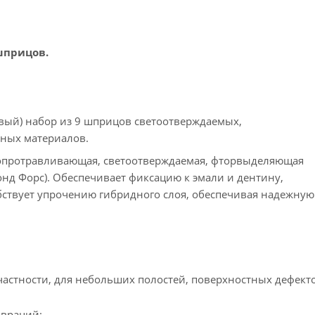
 шприцов.
овый) набор из 9 шприцов светоотверждаемых,
ных материалов.
мопротравливающая, светоотверждаемая, фторвыделяющая
Бонд Форс). Обеспечивает фиксацию к эмали и дентину,
бствует упрочению гибридного слоя, обеспечивая надежную
частности, для небольших полостей, поверхностных дефекто
авраций;