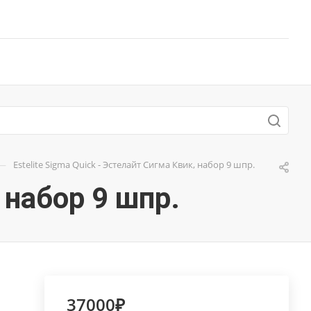
—
Estelite Sigma Quick - Эстелайт Сигма Квик, набор 9 шпр.
 набор 9 шпр.
37000₽