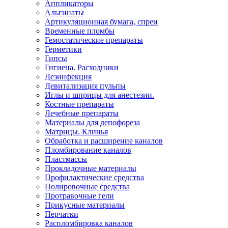
Аппликаторы
Альгинаты
Артикуляционная бумага, спреи
Временные пломбы
Гемостатические препараты
Герметики
Гипсы
Гигиена. Расходники
Дезинфекция
Девитализация пульпы
Иглы и шприцы для анестезии.
Костные препараты
Лечебные препараты
Материалы для депофореза
Матрицы. Клинья
Обработка и расширение каналов
Пломбирование каналов
Пластмассы
Прокладочные материалы
Профилактические средства
Полировочные средства
Протравочные гели
Прикусные материалы
Перчатки
Распломбировка каналов