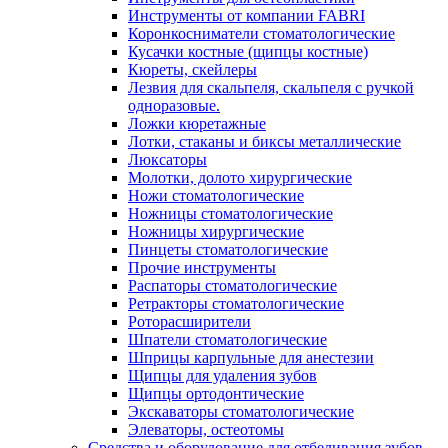
Инструменты от компании FABRI
Коронкосниматели стоматологические
Кусачки костные (щипцы костные)
Кюреты, скейлеры
Лезвия для скальпеля, скальпеля с ручкой
одноразовые.
Ложки кюретажные
Лотки, стаканы и биксы металлические
Люксаторы
Молотки, долото хирургические
Ножи стоматологические
Ножницы стоматологические
Ножницы хирургические
Пинцеты стоматологические
Прочие инструменты
Распаторы стоматологические
Ретракторы стоматологические
Роторасширители
Шпатели стоматологические
Шприцы карпульные для анестезии
Щипцы для удаления зубов
Щипцы ортодонтические
Экскаваторы стоматологические
Элеваторы, остеотомы
Средства и оборудование для отбеливания зубов