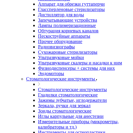
Аппарат для обрезки гуттаперчи
Глассперленовые стерилизаторы
Дистиллятор для воды
Запечатывающие устройства
Лампы полимеризационные
Обтурация корневых каналов
Пескоструйные аппараты
Прочее оборудование
Радиовизиографы
Сухожаровые стерилизаторы
Ультразвуковые мойки
Ультразвуковые скалеры и насадки к ним
Физиодиспенсеры + системы для них
Эндомоторы
Стоматологические инструменты
Стоматологические инструменты
Гладилки стоматологические
Зажимы зубчатые, иглодержатели
Зеркала, ручки для зеркал
Зонды стоматологические
Иглы карпульные для анестезии
Измерительные приборы (микрометры,
калибраторы и тд.)
Инструменты для остеопластики