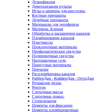
Дезинфекция
Девитализация пульпы
Иглы и шприцы для анестезии.
Костные препараты
Лечебные препараты
Материалы для депофореза
Матрицы. Клинья
Обработка и расширение каналов
Пломбирование каналов
Пластмассы
Прокладочные материалы
Профилактические средства
Полировочные средства
Протравочные гели
Прикусные материалы
Перчатки
Распломбировка каналов
РабберДам - КофферДам - ОптиДам
Ретракция десны
Рентген
Слепочные массы
Слепочные ложки.
Стерилизация
Цементы для фиксации
Цементы пломбировочные