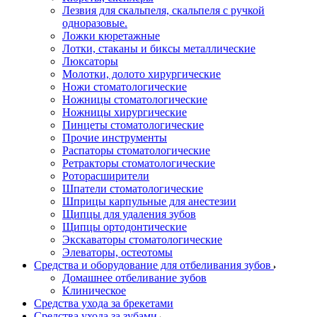
Лезвия для скальпеля, скальпеля с ручкой
одноразовые.
Ложки кюретажные
Лотки, стаканы и биксы металлические
Люксаторы
Молотки, долото хирургические
Ножи стоматологические
Ножницы стоматологические
Ножницы хирургические
Пинцеты стоматологические
Прочие инструменты
Распаторы стоматологические
Ретракторы стоматологические
Роторасширители
Шпатели стоматологические
Шприцы карпульные для анестезии
Щипцы для удаления зубов
Щипцы ортодонтические
Экскаваторы стоматологические
Элеваторы, остеотомы
Средства и оборудование для отбеливания зубов
Домашнее отбеливание зубов
Клиническое
Средства ухода за брекетами
Средства ухода за зубами