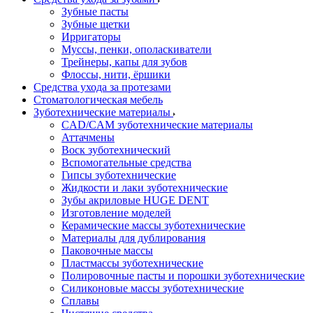
Зубные пасты
Зубные щетки
Ирригаторы
Муссы, пенки, ополаскиватели
Трейнеры, капы для зубов
Флоссы, нити, ёршики
Средства ухода за протезами
Стоматологическая мебель
Зуботехнические материалы
CAD/CAM зуботехнические материалы
Аттачмены
Воск зуботехнический
Вспомогательные средства
Гипсы зуботехнические
Жидкости и лаки зуботехнические
Зубы акриловые HUGE DENT
Изготовление моделей
Керамические массы зуботехнические
Материалы для дублирования
Паковочные массы
Пластмассы зуботехнические
Полировочные пасты и порошки зуботехнические
Силиконовые массы зуботехнические
Сплавы