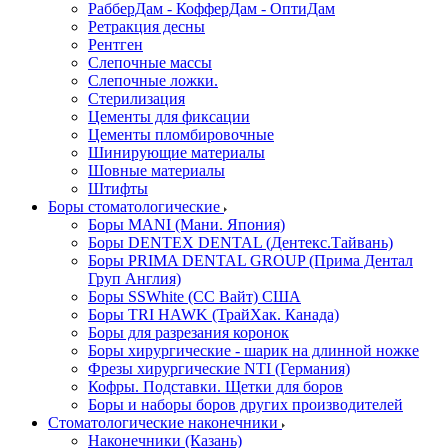
РабберДам - КофферДам - ОптиДам
Ретракция десны
Рентген
Слепочные массы
Слепочные ложки.
Стерилизация
Цементы для фиксации
Цементы пломбировочные
Шинирующие материалы
Шовные материалы
Штифты
Боры стоматологические
Боры MANI (Мани. Япония)
Боры DENTEX DENTAL (Дентекс.Тайвань)
Боры PRIMA DENTAL GROUP (Прима Дентал
Груп Англия)
Боры SSWhite (СС Вайт) США
Боры TRI HAWK (ТрайХак. Канада)
Боры для разрезания коронок
Боры хирургические - шарик на длинной ножке
Фрезы хирургические NTI (Германия)
Кофры. Подставки. Щетки для боров
Боры и наборы боров других производителей
Стоматологические наконечники
Наконечники (Казань)