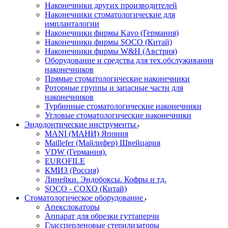
Наконечники других производителей
Наконечники стоматологические для
импланталогии
Наконечники фирмы Kavo (Германия)
Наконечники фирмы SOCO (Китай)
Наконечники фирмы W&H (Австрия)
Оборудование и средства для тех.обслуживания
наконечников
Прямые стоматологические наконечники
Роторные группы и запасные части для
наконечников
Турбинные стоматологические наконечники
Угловые стоматологические наконечники
Эндодонтические инструменты
MANI (МАНИ) Япония
Maillefer (Майлифер) Швейцария
VDW (Германия).
EUROFILE
КМИЗ (Россия)
Линейки. Эндобоксы. Кофры и тд.
SOCO - COXO (Китай)
Стоматологическое оборудование
Апекслокаторы
Аппарат для обрезки гуттаперчи
Глассперленовые стерилизаторы