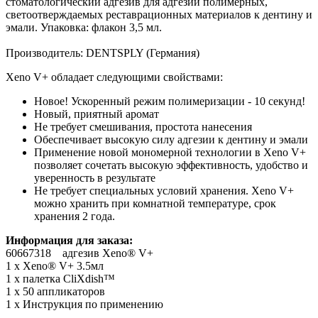
стоматологический адгезив для адгезии полимерных,
светоотверждаемых реставрационных материалов к дентину и
эмали. Упаковка: флакон 3,5 мл.
Производитель: DENTSPLY (Германия)
Xeno V+ обладает следующими свойствами:
Новое! Ускоренный режим полимеризации - 10 секунд!
Новый, приятный аромат
Не требует смешивания, простота нанесения
Обеспечивает высокую силу адгезии к дентину и эмали
Применение новой мономерной технологии в Xeno V+
позволяет сочетать высокую эффективность, удобство и
уверенность в результате
Не требует специальных условий хранения. Xeno V+
можно хранить при комнатной температуре, срок
хранения 2 года.
Информация для заказа:
60667318 адгезив Xeno® V+
1 x Xeno® V+ 3.5мл
1 x палетка CliXdish™
1 x 50 аппликаторов
1 x Инструкция по применению