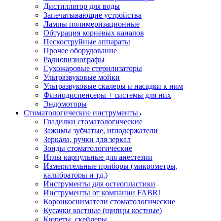
Дистиллятор для воды
Запечатывающие устройства
Лампы полимеризационные
Обтурация корневых каналов
Пескоструйные аппараты
Прочее оборудование
Радиовизиографы
Сухожаровые стерилизаторы
Ультразвуковые мойки
Ультразвуковые скалеры и насадки к ним
Физиодиспенсеры + системы для них
Эндомоторы
Стоматологические инструменты
Гладилки стоматологические
Зажимы зубчатые, иглодержатели
Зеркала, ручки для зеркал
Зонды стоматологические
Иглы карпульные для анестезии
Измерительные приборы (микрометры,
калибраторы и тд.)
Инструменты для остеопластики
Инструменты от компании FABRI
Коронкосниматели стоматологические
Кусачки костные (щипцы костные)
Кюреты, скейлеры