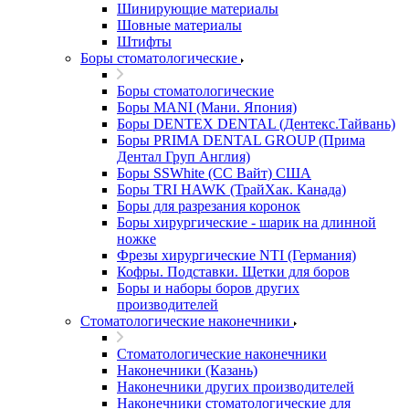
Шинирующие материалы
Шовные материалы
Штифты
Боры стоматологические
Боры стоматологические
Боры MANI (Мани. Япония)
Боры DENTEX DENTAL (Дентекс.Тайвань)
Боры PRIMA DENTAL GROUP (Прима
Дентал Груп Англия)
Боры SSWhite (СС Вайт) США
Боры TRI HAWK (ТрайХак. Канада)
Боры для разрезания коронок
Боры хирургические - шарик на длинной
ножке
Фрезы хирургические NTI (Германия)
Кофры. Подставки. Щетки для боров
Боры и наборы боров других
производителей
Стоматологические наконечники
Стоматологические наконечники
Наконечники (Казань)
Наконечники других производителей
Наконечники стоматологические для