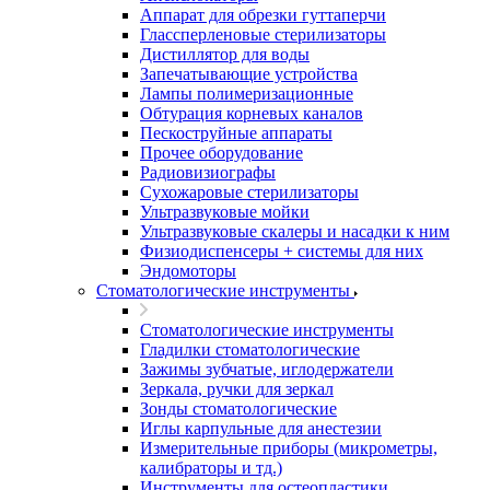
Аппарат для обрезки гуттаперчи
Глассперленовые стерилизаторы
Дистиллятор для воды
Запечатывающие устройства
Лампы полимеризационные
Обтурация корневых каналов
Пескоструйные аппараты
Прочее оборудование
Радиовизиографы
Сухожаровые стерилизаторы
Ультразвуковые мойки
Ультразвуковые скалеры и насадки к ним
Физиодиспенсеры + системы для них
Эндомоторы
Стоматологические инструменты
Стоматологические инструменты
Гладилки стоматологические
Зажимы зубчатые, иглодержатели
Зеркала, ручки для зеркал
Зонды стоматологические
Иглы карпульные для анестезии
Измерительные приборы (микрометры,
калибраторы и тд.)
Инструменты для остеопластики