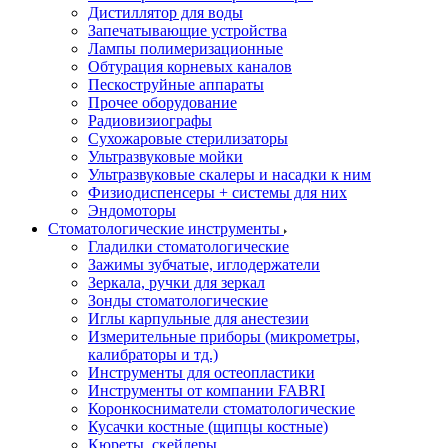
Дистиллятор для воды
Запечатывающие устройства
Лампы полимеризационные
Обтурация корневых каналов
Пескоструйные аппараты
Прочее оборудование
Радиовизиографы
Сухожаровые стерилизаторы
Ультразвуковые мойки
Ультразвуковые скалеры и насадки к ним
Физиодиспенсеры + системы для них
Эндомоторы
Стоматологические инструменты
Гладилки стоматологические
Зажимы зубчатые, иглодержатели
Зеркала, ручки для зеркал
Зонды стоматологические
Иглы карпульные для анестезии
Измерительные приборы (микрометры,
калибраторы и тд.)
Инструменты для остеопластики
Инструменты от компании FABRI
Коронкосниматели стоматологические
Кусачки костные (щипцы костные)
Кюреты, скейлеры