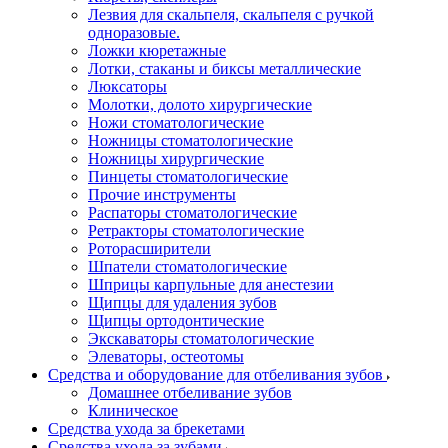
Лезвия для скальпеля, скальпеля с ручкой
одноразовые.
Ложки кюретажные
Лотки, стаканы и биксы металлические
Люксаторы
Молотки, долото хирургические
Ножи стоматологические
Ножницы стоматологические
Ножницы хирургические
Пинцеты стоматологические
Прочие инструменты
Распаторы стоматологические
Ретракторы стоматологические
Роторасширители
Шпатели стоматологические
Шприцы карпульные для анестезии
Щипцы для удаления зубов
Щипцы ортодонтические
Экскаваторы стоматологические
Элеваторы, остеотомы
Средства и оборудование для отбеливания зубов
Домашнее отбеливание зубов
Клиническое
Средства ухода за брекетами
Средства ухода за зубами