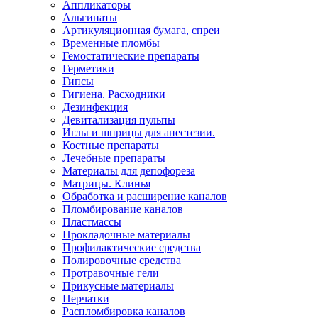
Аппликаторы
Альгинаты
Артикуляционная бумага, спреи
Временные пломбы
Гемостатические препараты
Герметики
Гипсы
Гигиена. Расходники
Дезинфекция
Девитализация пульпы
Иглы и шприцы для анестезии.
Костные препараты
Лечебные препараты
Материалы для депофореза
Матрицы. Клинья
Обработка и расширение каналов
Пломбирование каналов
Пластмассы
Прокладочные материалы
Профилактические средства
Полировочные средства
Протравочные гели
Прикусные материалы
Перчатки
Распломбировка каналов