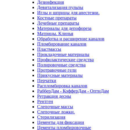
Дезинфекция
Девитализация пульпы
Иглы и шприцы для анестезии.
Костные препараты
Лечебные препараты
Материалы для депофореза
Матрицы. Клинья
Обработка и расширение каналов
Пломбирование каналов
Пластмассы
Прокладочные материалы
Профилактические средства
Полировочные средства
Протравочные гели
Прикусные материалы
Перчатки
Распломбировка каналов
РабберДам - КофферДам - ОптиДам
Ретракция десны
Рентген
Слепочные массы
Слепочные ложки.
Стерилизация
Цементы для фиксации
Цементы пломбировочные