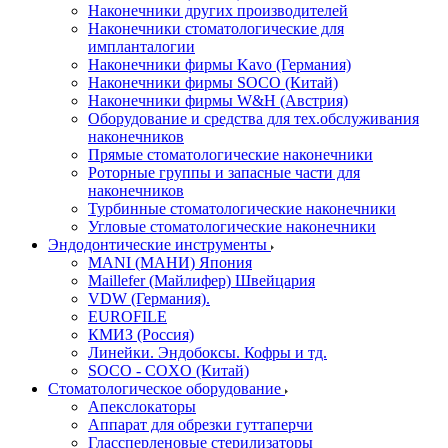
Наконечники других производителей
Наконечники стоматологические для
импланталогии
Наконечники фирмы Kavo (Германия)
Наконечники фирмы SOCO (Китай)
Наконечники фирмы W&H (Австрия)
Оборудование и средства для тех.обслуживания
наконечников
Прямые стоматологические наконечники
Роторные группы и запасные части для
наконечников
Турбинные стоматологические наконечники
Угловые стоматологические наконечники
Эндодонтические инструменты
MANI (МАНИ) Япония
Maillefer (Майлифер) Швейцария
VDW (Германия).
EUROFILE
КМИЗ (Россия)
Линейки. Эндобоксы. Кофры и тд.
SOCO - COXO (Китай)
Стоматологическое оборудование
Апекслокаторы
Аппарат для обрезки гуттаперчи
Глассперленовые стерилизаторы