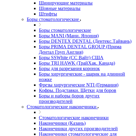
Шинирующие материалы
Шовные материалы
Штифты
Боры стоматологические
Боры стоматологические
Боры MANI (Мани. Япония)
Боры DENTEX DENTAL (Дентекс.Тайвань)
Боры PRIMA DENTAL GROUP (Прима
Дентал Груп Англия)
Боры SSWhite (СС Вайт) США
Боры TRI HAWK (ТрайХак. Канада)
Боры для разрезания коронок
Боры хирургические - шарик на длинной
ножке
Фрезы хирургические NTI (Германия)
Кофры. Подставки. Щетки для боров
Боры и наборы боров других
производителей
Стоматологические наконечники
Стоматологические наконечники
Наконечники (Казань)
Наконечники других производителей
Наконечники стоматологические для