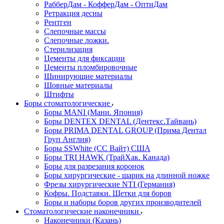
РабберДам - КофферДам - ОптиДам
Ретракция десны
Рентген
Слепочные массы
Слепочные ложки.
Стерилизация
Цементы для фиксации
Цементы пломбировочные
Шинирующие материалы
Шовные материалы
Штифты
Боры стоматологические
Боры MANI (Мани. Япония)
Боры DENTEX DENTAL (Дентекс.Тайвань)
Боры PRIMA DENTAL GROUP (Прима Дентал
Груп Англия)
Боры SSWhite (СС Вайт) США
Боры TRI HAWK (ТрайХак. Канада)
Боры для разрезания коронок
Боры хирургические - шарик на длинной ножке
Фрезы хирургические NTI (Германия)
Кофры. Подставки. Щетки для боров
Боры и наборы боров других производителей
Стоматологические наконечники
Наконечники (Казань)