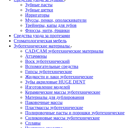
Зубные пасты
Зубные щетки
Ирригаторы
Муссы, пенки, ополаскиватели
Трейнеры, капы для зубов
Флоссы, нити, ёршики
Средства ухода за протезами
Стоматологическая мебель
Зуботехнические материалы
CAD/CAM зуботехнические материалы
Аттачмены
Воск зуботехнический
Вспомогательные средства
Гипсы зуботехнические
Жидкости и лаки зуботехнические
Зубы акриловые HUGE DENT
Изготовление моделей
Керамические массы зуботехнические
Материалы для дублирования
Паковочные массы
Пластмассы зуботехнические
Полировочные пасты и порошки зуботехнические
Силиконовые массы зуботехнические
Сплавы