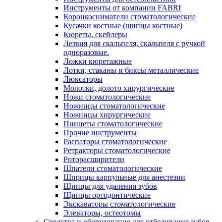
Инструменты от компании FABRI
Коронкосниматели стоматологические
Кусачки костные (щипцы костные)
Кюреты, скейлеры
Лезвия для скальпеля, скальпеля с ручкой
одноразовые.
Ложки кюретажные
Лотки, стаканы и биксы металлические
Люксаторы
Молотки, долото хирургические
Ножи стоматологические
Ножницы стоматологические
Ножницы хирургические
Пинцеты стоматологические
Прочие инструменты
Распаторы стоматологические
Ретракторы стоматологические
Роторасширители
Шпатели стоматологические
Шприцы карпульные для анестезии
Щипцы для удаления зубов
Щипцы ортодонтические
Экскаваторы стоматологические
Элеваторы, остеотомы
Средства и оборудование для отбеливания зубов