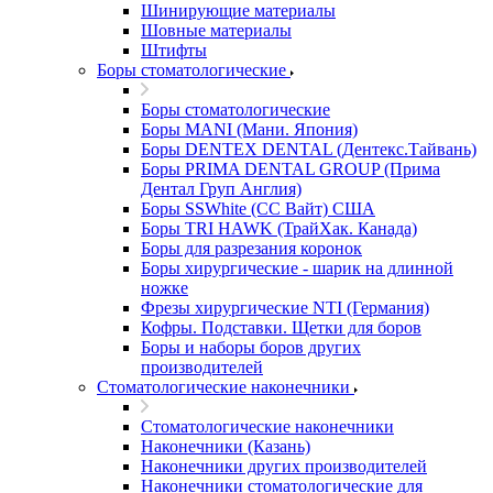
Шинирующие материалы
Шовные материалы
Штифты
Боры стоматологические
Боры стоматологические
Боры MANI (Мани. Япония)
Боры DENTEX DENTAL (Дентекс.Тайвань)
Боры PRIMA DENTAL GROUP (Прима
Дентал Груп Англия)
Боры SSWhite (СС Вайт) США
Боры TRI HAWK (ТрайХак. Канада)
Боры для разрезания коронок
Боры хирургические - шарик на длинной
ножке
Фрезы хирургические NTI (Германия)
Кофры. Подставки. Щетки для боров
Боры и наборы боров других
производителей
Стоматологические наконечники
Стоматологические наконечники
Наконечники (Казань)
Наконечники других производителей
Наконечники стоматологические для