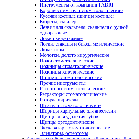
Инструменты от компании FABRI
Коронкосниматели стоматологические
Кусачки костные (щипцы костные)
Кюреты, скейлеры
Лезвия для скальпеля, скальпеля с ручкой
одноразовые.
Ложки кюретажные
Лотки, стаканы и биксы металлические
Люксаторы
Молотки, долото хирургические
Ножи стоматологические
Ножницы стоматологические
Ножницы хирургические
Пинцеты стоматологические
Прочие инструменты
Распаторы стоматологические
Ретракторы стоматологические
Роторасширители
Шпатели стоматологические
Шприцы карпульные для анестезии
Щипцы для удаления зубов
Щипцы ортодонтические
Экскаваторы стоматологические
Элеваторы, остеотомы
Средства и оборудование для отбеливания зубов