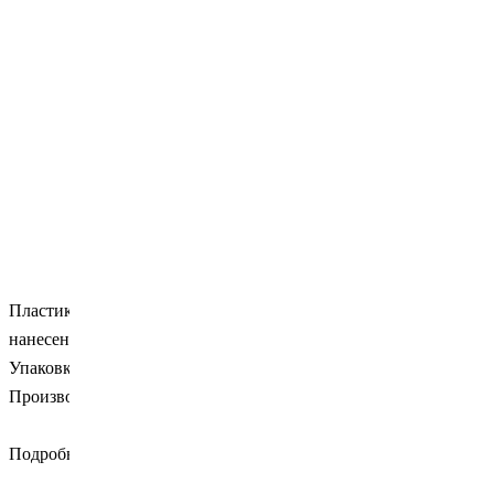
Пластиковые
аппликаторы с ворсистой головкой, для
нанесения бонда и любых
жидкостей.
Упаковка: банка - 100шт.
Производитель: Euronda (Италия).
Подробности