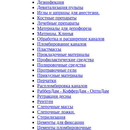
Дезинфекция
Девитализация пульпы
Иглы и шприцы для анестезии.
Костные препараты
Лечебные препараты
Материалы для депофореза
Матрицы. Клинья
Обработка и расширение каналов
Пломбирование каналов
Пластмассы
Прокладочные материалы
Профилактические средства
Полировочные средства
Протравочные гели
Прикусные материалы
Перчатки
Распломбировка каналов
РабберДам - КофферДам - ОптиДам
Ретракция десны
Рентген
Слепочные массы
Слепочные ложки.
Стерилизация
Цементы для фиксации
Цементы пломбировочные