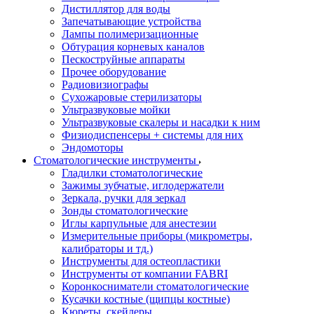
Дистиллятор для воды
Запечатывающие устройства
Лампы полимеризационные
Обтурация корневых каналов
Пескоструйные аппараты
Прочее оборудование
Радиовизиографы
Сухожаровые стерилизаторы
Ультразвуковые мойки
Ультразвуковые скалеры и насадки к ним
Физиодиспенсеры + системы для них
Эндомоторы
Стоматологические инструменты
Гладилки стоматологические
Зажимы зубчатые, иглодержатели
Зеркала, ручки для зеркал
Зонды стоматологические
Иглы карпульные для анестезии
Измерительные приборы (микрометры,
калибраторы и тд.)
Инструменты для остеопластики
Инструменты от компании FABRI
Коронкосниматели стоматологические
Кусачки костные (щипцы костные)
Кюреты, скейлеры