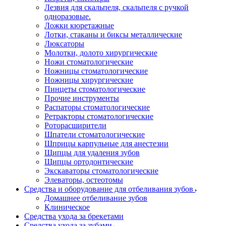
Лезвия для скальпеля, скальпеля с ручкой
одноразовые.
Ложки кюретажные
Лотки, стаканы и биксы металлические
Люксаторы
Молотки, долото хирургические
Ножи стоматологические
Ножницы стоматологические
Ножницы хирургические
Пинцеты стоматологические
Прочие инструменты
Распаторы стоматологические
Ретракторы стоматологические
Роторасширители
Шпатели стоматологические
Шприцы карпульные для анестезии
Щипцы для удаления зубов
Щипцы ортодонтические
Экскаваторы стоматологические
Элеваторы, остеотомы
Средства и оборудование для отбеливания зубов
Домашнее отбеливание зубов
Клиническое
Средства ухода за брекетами
Средства ухода за зубами