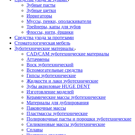
Зубные пасты
Зубные щетки
Ирригаторы
Муссы, пенки, ополаскиватели
Трейнеры, капы для зубов
Флоссы, нити, ёршики
Средства ухода за протезами
Стоматологическая мебель
Зуботехнические материалы
CAD/CAM зуботехнические материалы
Аттачмены
Воск зуботехнический
Вспомогательные средства
Гипсы зуботехнические
Жидкости и лаки зуботехнические
Зубы акриловые HUGE DENT
Изготовление моделей
Керамические массы зуботехнические
Материалы для дублирования
Паковочные массы
Пластмассы зуботехнические
Полировочные пасты и порошки зуботехнические
Силиконовые массы зуботехнические
Сплавы