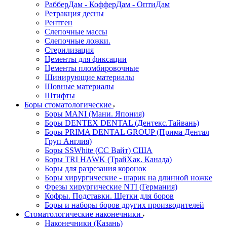
РабберДам - КофферДам - ОптиДам
Ретракция десны
Рентген
Слепочные массы
Слепочные ложки.
Стерилизация
Цементы для фиксации
Цементы пломбировочные
Шинирующие материалы
Шовные материалы
Штифты
Боры стоматологические
Боры MANI (Мани. Япония)
Боры DENTEX DENTAL (Дентекс.Тайвань)
Боры PRIMA DENTAL GROUP (Прима Дентал
Груп Англия)
Боры SSWhite (СС Вайт) США
Боры TRI HAWK (ТрайХак. Канада)
Боры для разрезания коронок
Боры хирургические - шарик на длинной ножке
Фрезы хирургические NTI (Германия)
Кофры. Подставки. Щетки для боров
Боры и наборы боров других производителей
Стоматологические наконечники
Наконечники (Казань)