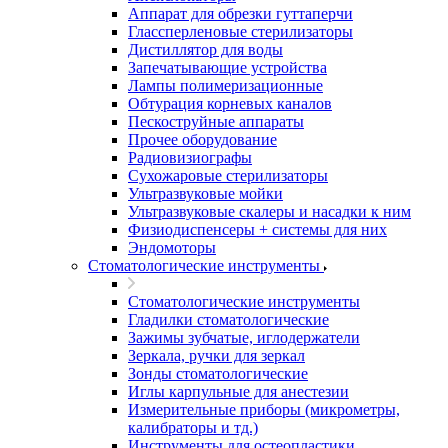
Аппарат для обрезки гуттаперчи
Глассперленовые стерилизаторы
Дистиллятор для воды
Запечатывающие устройства
Лампы полимеризационные
Обтурация корневых каналов
Пескоструйные аппараты
Прочее оборудование
Радиовизиографы
Сухожаровые стерилизаторы
Ультразвуковые мойки
Ультразвуковые скалеры и насадки к ним
Физиодиспенсеры + системы для них
Эндомоторы
Стоматологические инструменты
Стоматологические инструменты
Гладилки стоматологические
Зажимы зубчатые, иглодержатели
Зеркала, ручки для зеркал
Зонды стоматологические
Иглы карпульные для анестезии
Измерительные приборы (микрометры,
калибраторы и тд.)
Инструменты для остеопластики