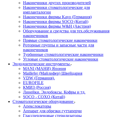
Наконечники других производителей
Наконечники стоматологические для
импланталогии
Наконечники фирмы Kavo (Германия)
Наконечники фирмы SOCO (Китай)
Наконечники фирмы W&H (Австрия)
Оборудование и средства для тех.обслуживания
наконечников
Прямые стоматологические наконечники
Роторные группы и запасные части для
наконечников
Турбинные стоматологические наконечники
Угловые стоматологические наконечники
Эндодонтические инструменты
MANI (МАНИ) Япония
Maillefer (Майлифер) Швейцария
VDW (Германия).
EUROFILE
КМИЗ (Россия)
Линейки. Эндобоксы. Кофры и тд.
SOCO - COXO (Китай)
Стоматологическое оборудование
Апекслокаторы
Аппарат для обрезки гуттаперчи
Глассперленовые стерилизаторы