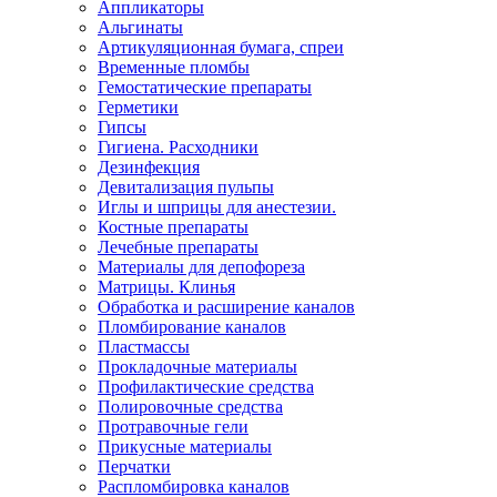
Аппликаторы
Альгинаты
Артикуляционная бумага, спреи
Временные пломбы
Гемостатические препараты
Герметики
Гипсы
Гигиена. Расходники
Дезинфекция
Девитализация пульпы
Иглы и шприцы для анестезии.
Костные препараты
Лечебные препараты
Материалы для депофореза
Матрицы. Клинья
Обработка и расширение каналов
Пломбирование каналов
Пластмассы
Прокладочные материалы
Профилактические средства
Полировочные средства
Протравочные гели
Прикусные материалы
Перчатки
Распломбировка каналов