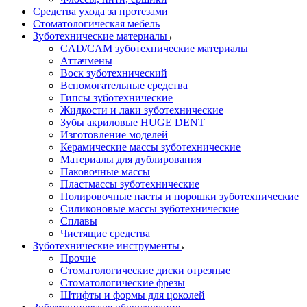
Средства ухода за протезами
Стоматологическая мебель
Зуботехнические материалы
CAD/CAM зуботехнические материалы
Аттачмены
Воск зуботехнический
Вспомогательные средства
Гипсы зуботехнические
Жидкости и лаки зуботехнические
Зубы акриловые HUGE DENT
Изготовление моделей
Керамические массы зуботехнические
Материалы для дублирования
Паковочные массы
Пластмассы зуботехнические
Полировочные пасты и порошки зуботехнические
Силиконовые массы зуботехнические
Сплавы
Чистящие средства
Зуботехнические инструменты
Прочие
Стоматологические диски отрезные
Стоматологические фрезы
Штифты и формы для цоколей