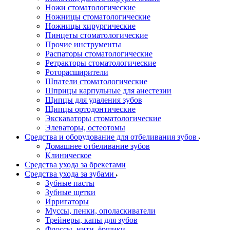
Ножи стоматологические
Ножницы стоматологические
Ножницы хирургические
Пинцеты стоматологические
Прочие инструменты
Распаторы стоматологические
Ретракторы стоматологические
Роторасширители
Шпатели стоматологические
Шприцы карпульные для анестезии
Щипцы для удаления зубов
Щипцы ортодонтические
Экскаваторы стоматологические
Элеваторы, остеотомы
Средства и оборудование для отбеливания зубов
Домашнее отбеливание зубов
Клиническое
Средства ухода за брекетами
Средства ухода за зубами
Зубные пасты
Зубные щетки
Ирригаторы
Муссы, пенки, ополаскиватели
Трейнеры, капы для зубов
Флоссы, нити, ёршики