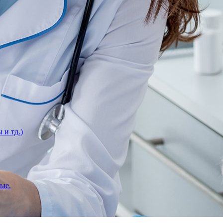
 и тд.)
вые.