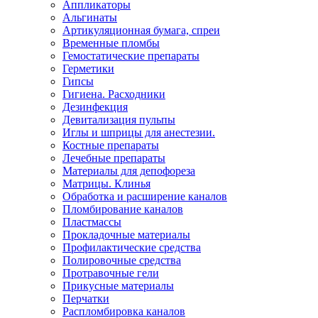
Аппликаторы
Альгинаты
Артикуляционная бумага, спреи
Временные пломбы
Гемостатические препараты
Герметики
Гипсы
Гигиена. Расходники
Дезинфекция
Девитализация пульпы
Иглы и шприцы для анестезии.
Костные препараты
Лечебные препараты
Материалы для депофореза
Матрицы. Клинья
Обработка и расширение каналов
Пломбирование каналов
Пластмассы
Прокладочные материалы
Профилактические средства
Полировочные средства
Протравочные гели
Прикусные материалы
Перчатки
Распломбировка каналов