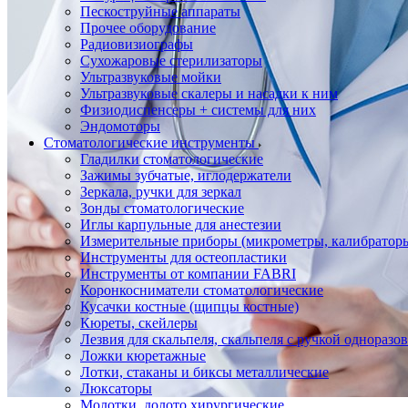
Пескоструйные аппараты
Прочее оборудование
Радиовизиографы
Сухожаровые стерилизаторы
Ультразвуковые мойки
Ультразвуковые скалеры и насадки к ним
Физиодиспенсеры + системы для них
Эндомоторы
Стоматологические инструменты
Гладилки стоматологические
Зажимы зубчатые, иглодержатели
Зеркала, ручки для зеркал
Зонды стоматологические
Иглы карпульные для анестезии
Измерительные приборы (микрометры, калибраторы
Инструменты для остеопластики
Инструменты от компании FABRI
Коронкосниматели стоматологические
Кусачки костные (щипцы костные)
Кюреты, скейлеры
Лезвия для скальпеля, скальпеля с ручкой одноразо
Ложки кюретажные
Лотки, стаканы и биксы металлические
Люксаторы
Молотки, долото хирургические