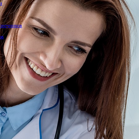
и
конечников
ов