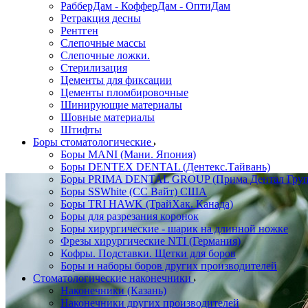
РабберДам - КофферДам - ОптиДам
Ретракция десны
Рентген
Слепочные массы
Слепочные ложки.
Стерилизация
Цементы для фиксации
Цементы пломбировочные
Шинирующие материалы
Шовные материалы
Штифты
Боры стоматологические
Боры MANI (Мани. Япония)
Боры DENTEX DENTAL (Дентекс.Тайвань)
Боры PRIMA DENTAL GROUP (Прима Дентал Груп
Боры SSWhite (СС Вайт) США
Боры TRI HAWK (ТрайХак. Канада)
Боры для разрезания коронок
Боры хирургические - шарик на длинной ножке
Фрезы хирургические NTI (Германия)
Кофры. Подставки. Щетки для боров
Боры и наборы боров других производителей
Стоматологические наконечники
Наконечники (Казань)
Наконечники других производителей