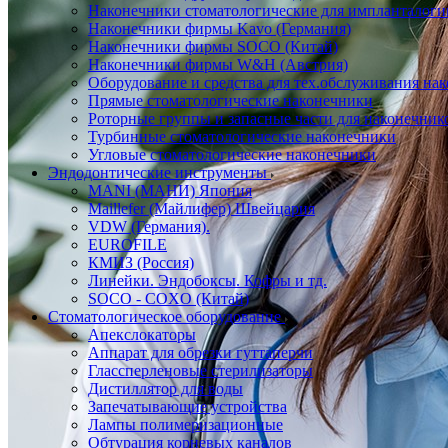
Наконечники стоматологические для импланталоги
Наконечники фирмы Kavo (Германия)
Наконечники фирмы SOCO (Китай)
Наконечники фирмы W&H (Австрия)
Оборудование и средства для тех.обслуживания на
Прямые стоматологические наконечники
Роторные группы и запасные части для наконечник
Турбинные стоматологические наконечники
Угловые стоматологические наконечники
Эндодонтические инструменты
MANI (МАНИ) Япония
Maillefer (Майлифер) Швейцария
VDW (Германия).
EUROFILE
КМИЗ (Россия)
Линейки. Эндобоксы. Кофры и тд.
SOCO - COXO (Китай)
Стоматологическое оборудование
Апекслокаторы
Аппарат для обрезки гуттаперчи
Глассперленовые стерилизаторы
Дистиллятор для воды
Запечатывающие устройства
Лампы полимеризационные
Обтурация корневых каналов