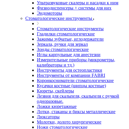
Ультразвуковые скалеры и насадки к ним
Физиодиспенсеры + системы для них
Эндомоторы
Стоматологические инструменты
Стоматологические инструменты
Гладилки стоматологические
Зажимы зубчатые, иглодержатели
Зеркала, ручки для зеркал
Зонды стоматологические
Иглы карпульные для анестезии
Измерительные приборы (микрометры,
калибраторы и тд.)
Инструменты для остеопластики
Инструменты от компании FABRI
Коронкосниматели стоматологические
Кусачки костные (щипцы костные)
Кюреты, скейлеры
Лезвия для скальпеля, скальпеля с ручкой
одноразовые.
Ложки кюретажные
Лотки, стаканы и биксы металлические
Люксаторы
Молотки, долото хирургические
Ножи стоматологические