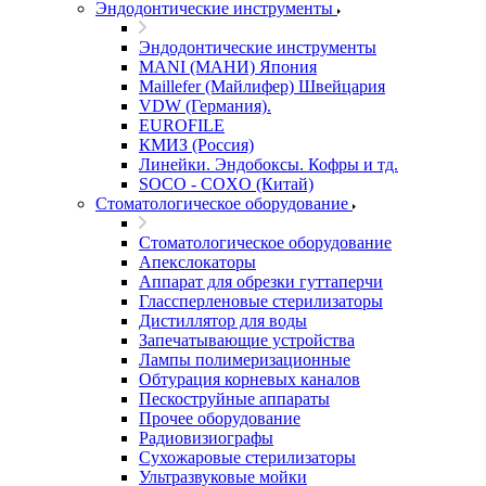
Эндодонтические инструменты
Эндодонтические инструменты
MANI (МАНИ) Япония
Maillefer (Майлифер) Швейцария
VDW (Германия).
EUROFILE
КМИЗ (Россия)
Линейки. Эндобоксы. Кофры и тд.
SOCO - COXO (Китай)
Стоматологическое оборудование
Стоматологическое оборудование
Апекслокаторы
Аппарат для обрезки гуттаперчи
Глассперленовые стерилизаторы
Дистиллятор для воды
Запечатывающие устройства
Лампы полимеризационные
Обтурация корневых каналов
Пескоструйные аппараты
Прочее оборудование
Радиовизиографы
Сухожаровые стерилизаторы
Ультразвуковые мойки