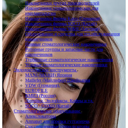
Наконечники других производителей
Наконечники стоматологические для
импланталогии
Наконечники фирмы Kavo (Германия)
Наконечники фирмы SOCO (Китай)
Наконечники фирмы W&H (Австрия)
Оборудование и средства для тех.обслуживания
наконечников
Прямые стоматологические наконечники
Роторные группы и запасные части для
наконечников
Турбинные стоматологические наконечники
Угловые стоматологические наконечники
Эндодонтические инструменты
MANI (МАНИ) Япония
Maillefer (Майлифер) Швейцария
VDW (Германия).
EUROFILE
КМИЗ (Россия)
Линейки. Эндобоксы. Кофры и тд.
SOCO - COXO (Китай)
Стоматологическое оборудование
Апекслокаторы
Аппарат для обрезки гуттаперчи
Глассперленовые стерилизаторы