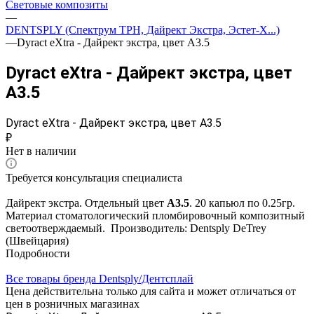
Световые композиты
—
DENTSPLY (Спектрум TPH, Дайрект Экстра, Эстет-Х...)
—
Dyract eXtra - Дайрект экстра, цвет А3.5
Dyract eXtra - Дайрект экстра, цвет
А3.5
Dyract eXtra - Дайрект экстра, цвет А3.5
₽
Нет в наличии
Требуется консультация специалиста
Дайрект экстра. Отдельный цвет
А3.5
. 20 капьюл по 0.25гр.
Материал стоматологический пломбировочный композитный
светоотверждаемый. Производитель: Dentsply DeTrey
(Швейцария)
Подробности
Все товары бренда Dentsply/Дентcплай
Цена действительна только для сайта и может отличаться от
цен в розничных магазинах