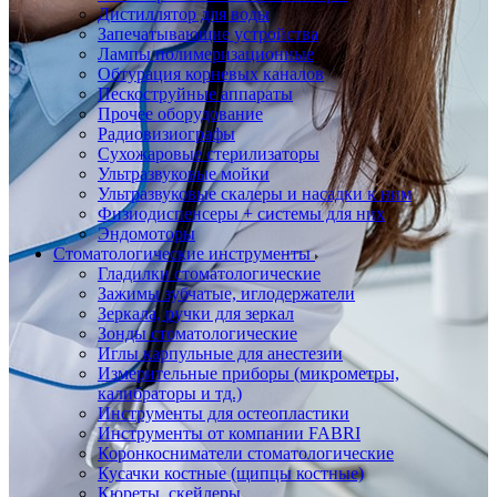
Дистиллятор для воды
Запечатывающие устройства
Лампы полимеризационные
Обтурация корневых каналов
Пескоструйные аппараты
Прочее оборудование
Радиовизиографы
Сухожаровые стерилизаторы
Ультразвуковые мойки
Ультразвуковые скалеры и насадки к ним
Физиодиспенсеры + системы для них
Эндомоторы
Стоматологические инструменты
Гладилки стоматологические
Зажимы зубчатые, иглодержатели
Зеркала, ручки для зеркал
Зонды стоматологические
Иглы карпульные для анестезии
Измерительные приборы (микрометры,
калибраторы и тд.)
Инструменты для остеопластики
Инструменты от компании FABRI
Коронкосниматели стоматологические
Кусачки костные (щипцы костные)
Кюреты, скейлеры