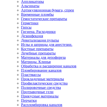
Аппликаторы
Альгинаты
Артикуляционная бумага, спреи
Временные пломбы
Гемостатические препараты
Герметики
Гипсы
Гигиена. Расходники
Дезинфекция
Девитализация пульпы
Иглы и шприцы для анестезии.
Костные препараты
Лечебные препараты
Материалы для депофореза
Матрицы. Клинья
Обработка и расширение каналов
Пломбирование каналов
Пластмассы
Прокладочные материалы
Профилактические средства
Полировочные средства
Протравочные гели
Прикусные материалы
Перчатки
Распломбировка каналов