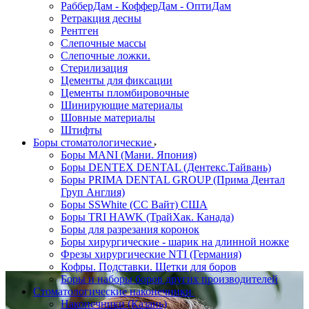
РабберДам - КофферДам - ОптиДам
Ретракция десны
Рентген
Слепочные массы
Слепочные ложки.
Стерилизация
Цементы для фиксации
Цементы пломбировочные
Шинирующие материалы
Шовные материалы
Штифты
Боры стоматологические
Боры MANI (Мани. Япония)
Боры DENTEX DENTAL (Дентекс.Тайвань)
Боры PRIMA DENTAL GROUP (Прима Дентал
Груп Англия)
Боры SSWhite (СС Вайт) США
Боры TRI HAWK (ТрайХак. Канада)
Боры для разрезания коронок
Боры хирургические - шарик на длинной ножке
Фрезы хирургические NTI (Германия)
Кофры. Подставки. Щетки для боров
Боры и наборы боров других производителей
Стоматологические наконечники
Наконечники (Казань)