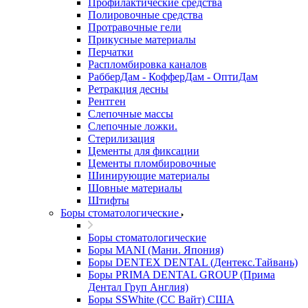
Профилактические средства
Полировочные средства
Протравочные гели
Прикусные материалы
Перчатки
Распломбировка каналов
РабберДам - КофферДам - ОптиДам
Ретракция десны
Рентген
Слепочные массы
Слепочные ложки.
Стерилизация
Цементы для фиксации
Цементы пломбировочные
Шинирующие материалы
Шовные материалы
Штифты
Боры стоматологические
Боры стоматологические
Боры MANI (Мани. Япония)
Боры DENTEX DENTAL (Дентекс.Тайвань)
Боры PRIMA DENTAL GROUP (Прима
Дентал Груп Англия)
Боры SSWhite (СС Вайт) США