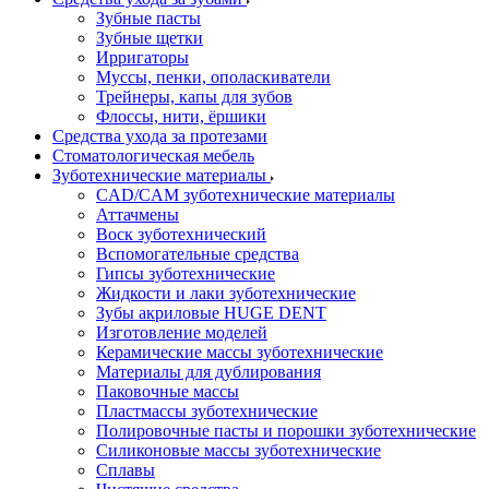
Зубные пасты
Зубные щетки
Ирригаторы
Муссы, пенки, ополаскиватели
Трейнеры, капы для зубов
Флоссы, нити, ёршики
Средства ухода за протезами
Стоматологическая мебель
Зуботехнические материалы
CAD/CAM зуботехнические материалы
Аттачмены
Воск зуботехнический
Вспомогательные средства
Гипсы зуботехнические
Жидкости и лаки зуботехнические
Зубы акриловые HUGE DENT
Изготовление моделей
Керамические массы зуботехнические
Материалы для дублирования
Паковочные массы
Пластмассы зуботехнические
Полировочные пасты и порошки зуботехнические
Силиконовые массы зуботехнические
Сплавы