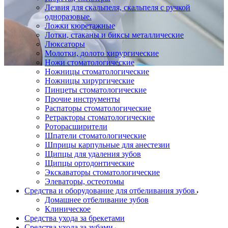
Лезвия для скальпеля, скальпеля с ручкой
одноразовые.
Ложки кюретажные
Лотки, стаканы и биксы металлические
Люксаторы
Молотки, долото хирургические
Ножи стоматологические
Ножницы стоматологические
Ножницы хирургические
Пинцеты стоматологические
Прочие инструменты
Распаторы стоматологические
Ретракторы стоматологические
Роторасширители
Шпатели стоматологические
Шприцы карпульные для анестезии
Щипцы для удаления зубов
Щипцы ортодонтические
Экскаваторы стоматологические
Элеваторы, остеотомы
Средства и оборудование для отбеливания зубов
Домашнее отбеливание зубов
Клиническое
Средства ухода за брекетами
Средства ухода за зубами