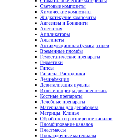
Стоматологические материалы
Световые композиты
Химические композиты
Жидкотекучие композиты
Адгезивы и Бондинги
Анестезия
Аппликаторы
Альгинаты
Артикуляционная бумага, спреи
Временные пломбы
Гемостатические препараты
Герметики
Гипсы
Гигиена. Расходники
Дезинфекция
Девитализация пульпы
Иглы и шприцы для анестезии.
Костные препараты
Лечебные препараты
Материалы для депофореза
Матрицы. Клинья
Обработка и расширение каналов
Пломбирование каналов
Пластмассы
Прокладочные материалы