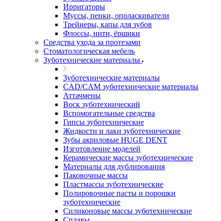
Ирригаторы
Муссы, пенки, ополаскиватели
Трейнеры, капы для зубов
Флоссы, нити, ёршики
Средства ухода за протезами
Стоматологическая мебель
Зуботехнические материалы
Зуботехнические материалы
CAD/CAM зуботехнические материалы
Аттачмены
Воск зуботехнический
Вспомогательные средства
Гипсы зуботехнические
Жидкости и лаки зуботехнические
Зубы акриловые HUGE DENT
Изготовление моделей
Керамические массы зуботехнические
Материалы для дублирования
Паковочные массы
Пластмассы зуботехнические
Полировочные пасты и порошки
зуботехнические
Силиконовые массы зуботехнические
Сплавы