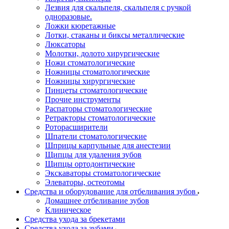
Лезвия для скальпеля, скальпеля с ручкой
одноразовые.
Ложки кюретажные
Лотки, стаканы и биксы металлические
Люксаторы
Молотки, долото хирургические
Ножи стоматологические
Ножницы стоматологические
Ножницы хирургические
Пинцеты стоматологические
Прочие инструменты
Распаторы стоматологические
Ретракторы стоматологические
Роторасширители
Шпатели стоматологические
Шприцы карпульные для анестезии
Щипцы для удаления зубов
Щипцы ортодонтические
Экскаваторы стоматологические
Элеваторы, остеотомы
Средства и оборудование для отбеливания зубов
Домашнее отбеливание зубов
Клиническое
Средства ухода за брекетами
Средства ухода за зубами