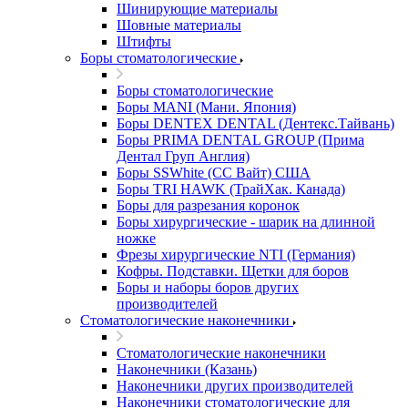
Шинирующие материалы
Шовные материалы
Штифты
Боры стоматологические
Боры стоматологические
Боры MANI (Мани. Япония)
Боры DENTEX DENTAL (Дентекс.Тайвань)
Боры PRIMA DENTAL GROUP (Прима
Дентал Груп Англия)
Боры SSWhite (СС Вайт) США
Боры TRI HAWK (ТрайХак. Канада)
Боры для разрезания коронок
Боры хирургические - шарик на длинной
ножке
Фрезы хирургические NTI (Германия)
Кофры. Подставки. Щетки для боров
Боры и наборы боров других
производителей
Стоматологические наконечники
Стоматологические наконечники
Наконечники (Казань)
Наконечники других производителей
Наконечники стоматологические для