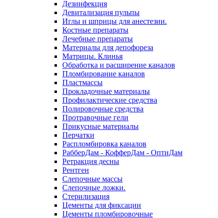
Дезинфекция
Девитализация пульпы
Иглы и шприцы для анестезии.
Костные препараты
Лечебные препараты
Материалы для депофореза
Матрицы. Клинья
Обработка и расширение каналов
Пломбирование каналов
Пластмассы
Прокладочные материалы
Профилактические средства
Полировочные средства
Протравочные гели
Прикусные материалы
Перчатки
Распломбировка каналов
РабберДам - КофферДам - ОптиДам
Ретракция десны
Рентген
Слепочные массы
Слепочные ложки.
Стерилизация
Цементы для фиксации
Цементы пломбировочные