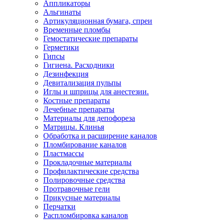
Аппликаторы
Альгинаты
Артикуляционная бумага, спреи
Временные пломбы
Гемостатические препараты
Герметики
Гипсы
Гигиена. Расходники
Дезинфекция
Девитализация пульпы
Иглы и шприцы для анестезии.
Костные препараты
Лечебные препараты
Материалы для депофореза
Матрицы. Клинья
Обработка и расширение каналов
Пломбирование каналов
Пластмассы
Прокладочные материалы
Профилактические средства
Полировочные средства
Протравочные гели
Прикусные материалы
Перчатки
Распломбировка каналов