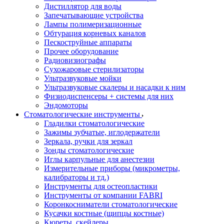
Дистиллятор для воды
Запечатывающие устройства
Лампы полимеризационные
Обтурация корневых каналов
Пескоструйные аппараты
Прочее оборудование
Радиовизиографы
Сухожаровые стерилизаторы
Ультразвуковые мойки
Ультразвуковые скалеры и насадки к ним
Физиодиспенсеры + системы для них
Эндомоторы
Стоматологические инструменты
Гладилки стоматологические
Зажимы зубчатые, иглодержатели
Зеркала, ручки для зеркал
Зонды стоматологические
Иглы карпульные для анестезии
Измерительные приборы (микрометры,
калибраторы и тд.)
Инструменты для остеопластики
Инструменты от компании FABRI
Коронкосниматели стоматологические
Кусачки костные (щипцы костные)
Кюреты, скейлеры