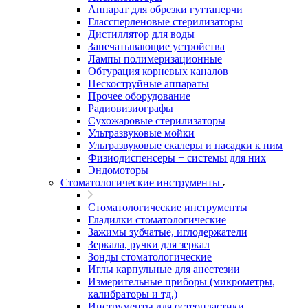
Аппарат для обрезки гуттаперчи
Глассперленовые стерилизаторы
Дистиллятор для воды
Запечатывающие устройства
Лампы полимеризационные
Обтурация корневых каналов
Пескоструйные аппараты
Прочее оборудование
Радиовизиографы
Сухожаровые стерилизаторы
Ультразвуковые мойки
Ультразвуковые скалеры и насадки к ним
Физиодиспенсеры + системы для них
Эндомоторы
Стоматологические инструменты
Стоматологические инструменты
Гладилки стоматологические
Зажимы зубчатые, иглодержатели
Зеркала, ручки для зеркал
Зонды стоматологические
Иглы карпульные для анестезии
Измерительные приборы (микрометры,
калибраторы и тд.)
Инструменты для остеопластики