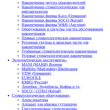
Наконечники других производителей
Наконечники стоматологические для
импланталогии
Наконечники фирмы Kavo (Германия)
Наконечники фирмы SOCO (Китай)
Наконечники фирмы W&H (Австрия)
Оборудование и средства для тех.обслуживания
наконечников
Прямые стоматологические наконечники
Роторные группы и запасные части для
наконечников
Турбинные стоматологические наконечники
Угловые стоматологические наконечники
Эндодонтические инструменты
MANI (МАНИ) Япония
Maillefer (Майлифер) Швейцария
VDW (Германия).
EUROFILE
КМИЗ (Россия)
Линейки. Эндобоксы. Кофры и тд.
SOCO - COXO (Китай)
Стоматологическое оборудование
Апекслокаторы
Аппарат для обрезки гуттаперчи
Глассперленовые стерилизаторы