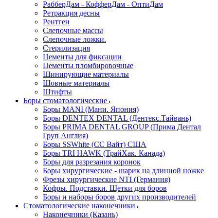
РабберДам - КофферДам - ОптиДам
Ретракция десны
Рентген
Слепочные массы
Слепочные ложки.
Стерилизация
Цементы для фиксации
Цементы пломбировочные
Шинирующие материалы
Шовные материалы
Штифты
Боры стоматологические
Боры MANI (Мани. Япония)
Боры DENTEX DENTAL (Дентекс.Тайвань)
Боры PRIMA DENTAL GROUP (Прима Дентал
Груп Англия)
Боры SSWhite (СС Вайт) США
Боры TRI HAWK (ТрайХак. Канада)
Боры для разрезания коронок
Боры хирургические - шарик на длинной ножке
Фрезы хирургические NTI (Германия)
Кофры. Подставки. Щетки для боров
Боры и наборы боров других производителей
Стоматологические наконечники
Наконечники (Казань)