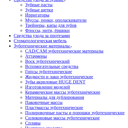
Зубные пасты
Зубные щетки
Ирригаторы
Муссы, пенки, ополаскиватели
Трейнеры, капы для зубов
Флоссы, нити, ёршики
Средства ухода за протезами
Стоматологическая мебель
Зуботехнические материалы
CAD/CAM зуботехнические материалы
Аттачмены
Воск зуботехнический
Вспомогательные средства
Гипсы зуботехнические
Жидкости и лаки зуботехнические
Зубы акриловые HUGE DENT
Изготовление моделей
Керамические массы зуботехнические
Материалы для дублирования
Паковочные массы
Пластмассы зуботехнические
Полировочные пасты и порошки зуботехнические
Силиконовые массы зуботехнические
Сплавы