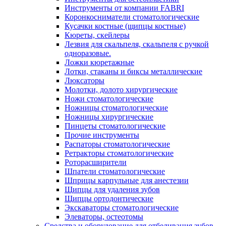
Инструменты от компании FABRI
Коронкосниматели стоматологические
Кусачки костные (щипцы костные)
Кюреты, скейлеры
Лезвия для скальпеля, скальпеля с ручкой
одноразовые.
Ложки кюретажные
Лотки, стаканы и биксы металлические
Люксаторы
Молотки, долото хирургические
Ножи стоматологические
Ножницы стоматологические
Ножницы хирургические
Пинцеты стоматологические
Прочие инструменты
Распаторы стоматологические
Ретракторы стоматологические
Роторасширители
Шпатели стоматологические
Шприцы карпульные для анестезии
Щипцы для удаления зубов
Щипцы ортодонтические
Экскаваторы стоматологические
Элеваторы, остеотомы
Средства и оборудование для отбеливания зубов