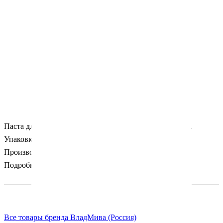
Паста для ретракции десны и остановки кровотечения.
Упаковка: шприц 1.5гр.
Производитель: Владмива (Россия).
Подробности
Все товары бренда ВладМива (Россия)