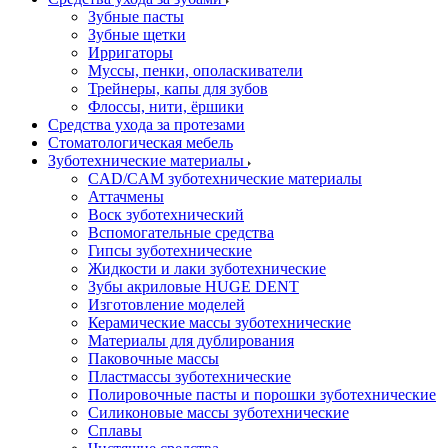
Зубные пасты
Зубные щетки
Ирригаторы
Муссы, пенки, ополаскиватели
Трейнеры, капы для зубов
Флоссы, нити, ёршики
Средства ухода за протезами
Стоматологическая мебель
Зуботехнические материалы
CAD/CAM зуботехнические материалы
Аттачмены
Воск зуботехнический
Вспомогательные средства
Гипсы зуботехнические
Жидкости и лаки зуботехнические
Зубы акриловые HUGE DENT
Изготовление моделей
Керамические массы зуботехнические
Материалы для дублирования
Паковочные массы
Пластмассы зуботехнические
Полировочные пасты и порошки зуботехнические
Силиконовые массы зуботехнические
Сплавы