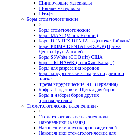
Шинирующие материалы
Шовные материалы
Штифты
Боры стоматологические
Боры стоматологические
Боры MANI (Мани. Япония)
Боры DENTEX DENTAL (Дентекс.Тайвань)
Боры PRIMA DENTAL GROUP (Прима
Дентал Груп Англия)
Боры SSWhite (СС Вайт) США
Боры TRI HAWK (ТрайХак. Канада)
Боры для разрезания коронок
Боры хирургические - шарик на длинной
ножке
Фрезы хирургические NTI (Германия)
Кофры. Подставки. Щетки для боров
Боры и наборы боров других
производителей
Стоматологические наконечники
Стоматологические наконечники
Наконечники (Казань)
Наконечники других производителей
Наконечники стоматологические для