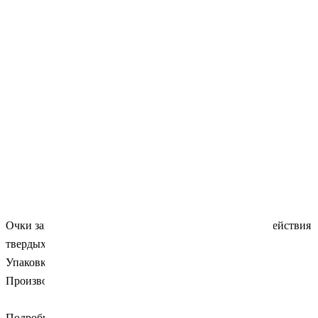
Очки защитные от ультрафиолетового излучения, воздействия
твердых частиц, химических веществ.
Упаковка: 1 штука.
Производитель: Euronda (Италия)
Подробности