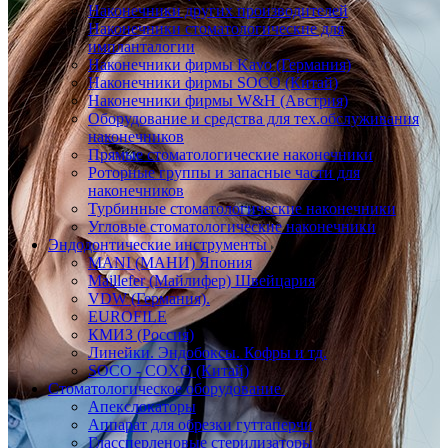
Наконечники других производителей
Наконечники стоматологические для
импланталогии
Наконечники фирмы Kavo (Германия)
Наконечники фирмы SOCO (Китай)
Наконечники фирмы W&H (Австрия)
Оборудование и средства для тех.обслуживания
наконечников
Прямые стоматологические наконечники
Роторные группы и запасные части для
наконечников
Турбинные стоматологические наконечники
Угловые стоматологические наконечники
Эндодонтические инструменты
MANI (МАНИ) Япония
Maillefer (Майлифер) Швейцария
VDW (Германия).
EUROFILE
КМИЗ (Россия)
Линейки. Эндобоксы. Кофры и тд.
SOCO - COXO (Китай)
Стоматологическое оборудование
Апекслокаторы
Аппарат для обрезки гуттаперчи
Глассперленовые стерилизаторы