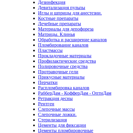
Дезинфекция
Девитализация пульпы
Иглы и шприцы для анестезии.
Костные препараты
Лечебные препараты
Материалы для депофореза
Матрицы. Клинья
Обработка и расширение каналов
Пломбирование каналов
Пластмассы
Прокладочные материалы
Профилактические средства
Полировочные средства
Протравочные гели
Прикусные материалы
Перчатки
Распломбировка каналов
РабберДам - КофферДам - ОптиДам
Ретракция десны
Рентген
Слепочные массы
Слепочные ложки.
Стерилизация
Цементы для фиксации
Цементы пломбировочные