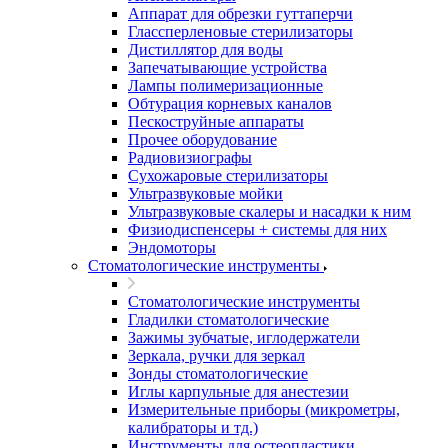
Аппарат для обрезки гуттаперчи
Глассперленовые стерилизаторы
Дистиллятор для воды
Запечатывающие устройства
Лампы полимеризационные
Обтурация корневых каналов
Пескоструйные аппараты
Прочее оборудование
Радиовизиографы
Сухожаровые стерилизаторы
Ультразвуковые мойки
Ультразвуковые скалеры и насадки к ним
Физиодиспенсеры + системы для них
Эндомоторы
Стоматологические инструменты
Стоматологические инструменты
Гладилки стоматологические
Зажимы зубчатые, иглодержатели
Зеркала, ручки для зеркал
Зонды стоматологические
Иглы карпульные для анестезии
Измерительные приборы (микрометры,
калибраторы и тд.)
Инструменты для остеопластики