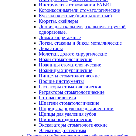
Инструменты от компании FABRI
Коронкосниматели стоматологические
Кусачки костные (щипцы костные)
Кюреты, скейлеры
Лезвия для скальпеля, скальпеля с ручкой
одноразовые.
Ложки кюретажные
Лотки, стаканы и биксы металлические
Люксаторы
Молотки, долото хирургические
Ножи стоматологические
Ножницы стоматологические
Ножницы хирургические
Пинцеты стоматологические
Прочие инструменты
Распаторы стоматологические
Ретракторы стоматологические
Роторасширители
Шпатели стоматологические
Шприцы карпульные для анестезии
Щипцы для удаления зубов
Щипцы ортодонтические
Экскаваторы стоматологические
Элеваторы, остеотомы
Средства и оборудование для отбеливания зубов