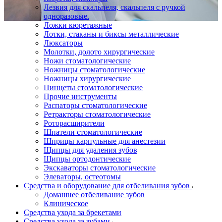
Лезвия для скальпеля, скальпеля с ручкой
одноразовые.
Ложки кюретажные
Лотки, стаканы и биксы металлические
Люксаторы
Молотки, долото хирургические
Ножи стоматологические
Ножницы стоматологические
Ножницы хирургические
Пинцеты стоматологические
Прочие инструменты
Распаторы стоматологические
Ретракторы стоматологические
Роторасширители
Шпатели стоматологические
Шприцы карпульные для анестезии
Щипцы для удаления зубов
Щипцы ортодонтические
Экскаваторы стоматологические
Элеваторы, остеотомы
Средства и оборудование для отбеливания зубов
Домашнее отбеливание зубов
Клиническое
Средства ухода за брекетами
Средства ухода за зубами