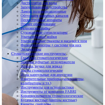
Дистиллятор для воды
Запечатывающие устройства
Лампы полимеризационные
Обтурация корневых каналов
Пескоструйные аппараты
Прочее оборудование
Радиовизиографы
Сухожаровые стерилизаторы
Ультразвуковые мойки
Ультразвуковые скалеры и насадки к ним
Физиодиспенсеры + системы для них
Эндомоторы
Стоматологические инструменты
Гладилки стоматологические
Зажимы зубчатые, иглодержатели
Зеркала, ручки для зеркал
Зонды стоматологические
Иглы карпульные для анестезии
Измерительные приборы (микрометры,
калибраторы и тд.)
Инструменты для остеопластики
Инструменты от компании FABRI
Коронкосниматели стоматологические
Кусачки костные (щипцы костные)
Кюреты, скейлеры