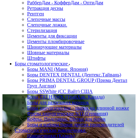
РабберДам - КофферДам - ОптиДам
Ретракция десны
Рентген
Слепочные массы
Слепочные ложки.
Стерилизация
Цементы для фиксации
Цементы пломбировочные
Шинирующие материалы
Шовные материалы
Штифты
Боры стоматологические
Боры MANI (Мани. Япония)
Боры DENTEX DENTAL (Дентекс.Тайвань)
Боры PRIMA DENTAL GROUP (Прима Дентал
Груп Англия)
Боры SSWhite (СС Вайт) США
Боры TRI HAWK (ТрайХак. Канада)
Боры для разрезания коронок
Боры хирургические - шарик на длинной ножке
Фрезы хирургические NTI (Германия)
Кофры. Подставки. Щетки для боров
Боры и наборы боров других производителей
Стоматологические наконечники
Наконечники (Казань)