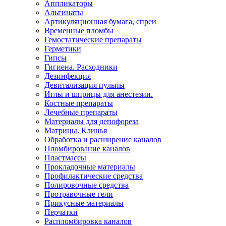
Аппликаторы
Альгинаты
Артикуляционная бумага, спреи
Временные пломбы
Гемостатические препараты
Герметики
Гипсы
Гигиена. Расходники
Дезинфекция
Девитализация пульпы
Иглы и шприцы для анестезии.
Костные препараты
Лечебные препараты
Материалы для депофореза
Матрицы. Клинья
Обработка и расширение каналов
Пломбирование каналов
Пластмассы
Прокладочные материалы
Профилактические средства
Полировочные средства
Протравочные гели
Прикусные материалы
Перчатки
Распломбировка каналов