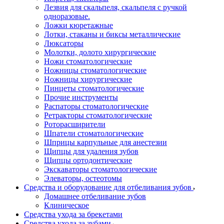
Лезвия для скальпеля, скальпеля с ручкой
одноразовые.
Ложки кюретажные
Лотки, стаканы и биксы металлические
Люксаторы
Молотки, долото хирургические
Ножи стоматологические
Ножницы стоматологические
Ножницы хирургические
Пинцеты стоматологические
Прочие инструменты
Распаторы стоматологические
Ретракторы стоматологические
Роторасширители
Шпатели стоматологические
Шприцы карпульные для анестезии
Щипцы для удаления зубов
Щипцы ортодонтические
Экскаваторы стоматологические
Элеваторы, остеотомы
Средства и оборудование для отбеливания зубов
Домашнее отбеливание зубов
Клиническое
Средства ухода за брекетами
Средства ухода за зубами