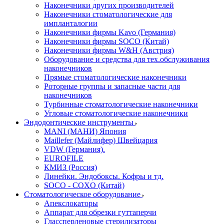
Наконечники других производителей
Наконечники стоматологические для
импланталогии
Наконечники фирмы Kavo (Германия)
Наконечники фирмы SOCO (Китай)
Наконечники фирмы W&H (Австрия)
Оборудование и средства для тех.обслуживания
наконечников
Прямые стоматологические наконечники
Роторные группы и запасные части для
наконечников
Турбинные стоматологические наконечники
Угловые стоматологические наконечники
Эндодонтические инструменты
MANI (МАНИ) Япония
Maillefer (Майлифер) Швейцария
VDW (Германия).
EUROFILE
КМИЗ (Россия)
Линейки. Эндобоксы. Кофры и тд.
SOCO - COXO (Китай)
Стоматологическое оборудование
Апекслокаторы
Аппарат для обрезки гуттаперчи
Глассперленовые стерилизаторы