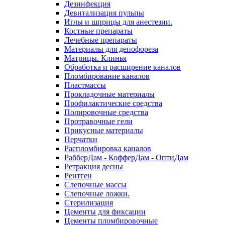
Дезинфекция
Девитализация пульпы
Иглы и шприцы для анестезии.
Костные препараты
Лечебные препараты
Материалы для депофореза
Матрицы. Клинья
Обработка и расширение каналов
Пломбирование каналов
Пластмассы
Прокладочные материалы
Профилактические средства
Полировочные средства
Протравочные гели
Прикусные материалы
Перчатки
Распломбировка каналов
РабберДам - КофферДам - ОптиДам
Ретракция десны
Рентген
Слепочные массы
Слепочные ложки.
Стерилизация
Цементы для фиксации
Цементы пломбировочные