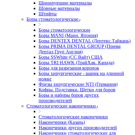
Шинирующие материалы
Шовные материалы
Штифты
Боры стоматологические
Боры стоматологические
Боры MANI (Мани. Япония)
Боры DENTEX DENTAL (Дентекс.Тайвань)
Боры PRIMA DENTAL GROUP (Прима
Дентал Груп Англия)
Боры SSWhite (СС Вайт) США
Боры TRI HAWK (ТрайХак. Канада)
Боры для разрезания коронок
Боры хирургические - шарик на длинной
ножке
Фрезы хирургические NTI (Германия)
Кофры. Подставки. Щетки для боров
Боры и наборы боров других
производителей
Стоматологические наконечники
Стоматологические наконечники
Наконечники (Казань)
Наконечники других производителей
Наконечники стоматологические для