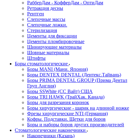
РабберДам - КофферДам - ОптиДам
Ретракция десны
Рентген
Слепочные массы
Слепочные ложки.
Стерилизация
Цементы для фиксации
Цементы пломбировочные
Шинирующие материалы
Шовные материалы
Штифты
Боры стоматологические
Боры MANI (Мани. Япония)
Боры DENTEX DENTAL (Дентекс.Тайвань)
Боры PRIMA DENTAL GROUP (Прима Дентал
Груп Англия)
Боры SSWhite (СС Вайт) США
Боры TRI HAWK (ТрайХак. Канада)
Боры для разрезания коронок
Боры хирургические - шарик на длинной ножке
Фрезы хирургические NTI (Германия)
Кофры. Подставки. Щетки для боров
Боры и наборы боров других производителей
Стоматологические наконечники
Наконечники (Казань)