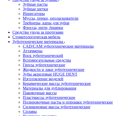
Зубные пасты
Зубные щетки
Ирригаторы
Муссы, пенки, ополаскиватели
Трейнеры, капы для зубов
Флоссы, нити, ёршики
Средства ухода за протезами
Стоматологическая мебель
Зуботехнические материалы
CAD/CAM зуботехнические материалы
Аттачмены
Воск зуботехнический
Вспомогательные средства
Гипсы зуботехнические
Жидкости и лаки зуботехнические
Зубы акриловые HUGE DENT
Изготовление моделей
Керамические массы зуботехнические
Материалы для дублирования
Паковочные массы
Пластмассы зуботехнические
Полировочные пасты и порошки зуботехнические
Силиконовые массы зуботехнические
Сплавы