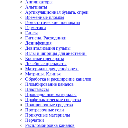
Аппликаторы
Альгинаты
Артикуляционная бумага, спреи
Временные пломбы
Гемостатические препараты
Герметики
Гипсы
Гигиена. Расходники
Дезинфекция
Девитализация пульпы
Иглы и шприцы для анестезии.
Костные препараты
Лечебные препараты
Материалы для депофореза
Матрицы. Клинья
Обработка и расширение каналов
Пломбирование каналов
Пластмассы
Прокладочные материалы
Профилактические средства
Полировочные средства
Протравочные гели
Прикусные материалы
Перчатки
Распломбировка каналов