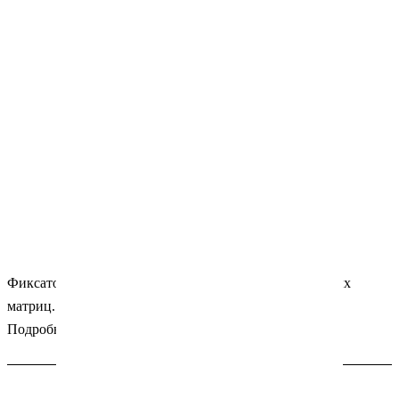
Фиксатор замыкающий малый, для установки замковых
матриц. Упаковка: 1 шт. Производитель: ТОР (Россия).
Подробности