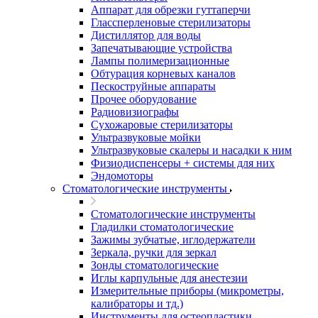
Аппарат для обрезки гуттаперчи
Глассперленовые стерилизаторы
Дистиллятор для воды
Запечатывающие устройства
Лампы полимеризационные
Обтурация корневых каналов
Пескоструйные аппараты
Прочее оборудование
Радиовизиографы
Сухожаровые стерилизаторы
Ультразвуковые мойки
Ультразвуковые скалеры и насадки к ним
Физиодиспенсеры + системы для них
Эндомоторы
Стоматологические инструменты
Стоматологические инструменты
Гладилки стоматологические
Зажимы зубчатые, иглодержатели
Зеркала, ручки для зеркал
Зонды стоматологические
Иглы карпульные для анестезии
Измерительные приборы (микрометры,
калибраторы и тд.)
Инструменты для остеопластики