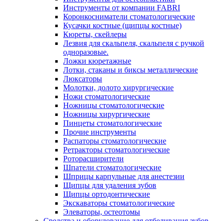
Инструменты от компании FABRI
Коронкосниматели стоматологические
Кусачки костные (щипцы костные)
Кюреты, скейлеры
Лезвия для скальпеля, скальпеля с ручкой
одноразовые.
Ложки кюретажные
Лотки, стаканы и биксы металлические
Люксаторы
Молотки, долото хирургические
Ножи стоматологические
Ножницы стоматологические
Ножницы хирургические
Пинцеты стоматологические
Прочие инструменты
Распаторы стоматологические
Ретракторы стоматологические
Роторасширители
Шпатели стоматологические
Шприцы карпульные для анестезии
Щипцы для удаления зубов
Щипцы ортодонтические
Экскаваторы стоматологические
Элеваторы, остеотомы
Средства и оборудование для отбеливания зубов