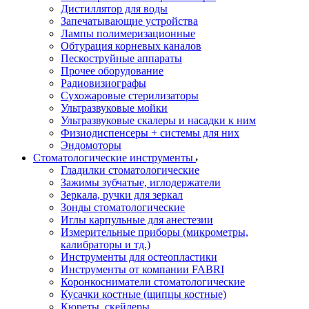
Дистиллятор для воды
Запечатывающие устройства
Лампы полимеризационные
Обтурация корневых каналов
Пескоструйные аппараты
Прочее оборудование
Радиовизиографы
Сухожаровые стерилизаторы
Ультразвуковые мойки
Ультразвуковые скалеры и насадки к ним
Физиодиспенсеры + системы для них
Эндомоторы
Стоматологические инструменты
Гладилки стоматологические
Зажимы зубчатые, иглодержатели
Зеркала, ручки для зеркал
Зонды стоматологические
Иглы карпульные для анестезии
Измерительные приборы (микрометры,
калибраторы и тд.)
Инструменты для остеопластики
Инструменты от компании FABRI
Коронкосниматели стоматологические
Кусачки костные (щипцы костные)
Кюреты, скейлеры