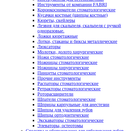
Инструменты от компании FABRI
Коронкосниматели стоматологические
Кусачки костные (щипцы костные)
Кюреты, скейлеры
Лезвия для скальпеля, скальпеля с ручкой
одноразовые.
Ложки кюретажные
Лотки, стаканы и биксы металлические
Люксаторы
Молотки, долото хирургические
Ножи стоматологические
Ножницы стоматологические
Ножницы хирургические
Пинцеты стоматологические
Прочие инструменты
Распаторы стоматологические
Ретракторы стоматологические
Роторасширители
Шпатели стоматологические
Шприцы карпульные для анестезии
Щипцы для удаления зубов
Щипцы ортодонтические
Экскаваторы стоматологические
Элеваторы, остеотомы
Средства и оборудование для отбеливания зубов