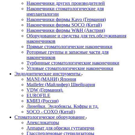
Наконечники других производителей
Наконечники стоматологические для
импланталогии
Наконечники фирмы Kavo (Германия)
Наконечники фирмы SOCO (Китай)
Наконечники фирмы W&H (Австрия)
Оборудование и средства для тех.обслуживания
наконечников
Прямые стоматологические наконечники
Роторные группы и запасные части для
наконечников
Турбинные стоматологические наконечники
Угловые стоматологические наконечники
Эндодонтические инструменты
MANI (МАНИ) Япония
Maillefer (Майлифер) Швейцария
VDW (Германия).
EUROFILE
КМИЗ (Россия)
Линейки. Эндобоксы. Кофры и тд.
SOCO - COXO (Китай)
Стоматологическое оборудование
Апекслокаторы
Аппарат для обрезки гуттаперчи
Глассперленовые стерилизаторы