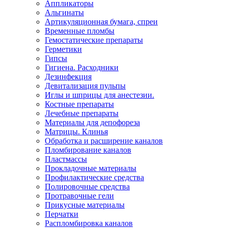
Аппликаторы
Альгинаты
Артикуляционная бумага, спреи
Временные пломбы
Гемостатические препараты
Герметики
Гипсы
Гигиена. Расходники
Дезинфекция
Девитализация пульпы
Иглы и шприцы для анестезии.
Костные препараты
Лечебные препараты
Материалы для депофореза
Матрицы. Клинья
Обработка и расширение каналов
Пломбирование каналов
Пластмассы
Прокладочные материалы
Профилактические средства
Полировочные средства
Протравочные гели
Прикусные материалы
Перчатки
Распломбировка каналов