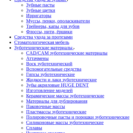
Зубные пасты
Зубные щетки
Ирригаторы
Муссы, пенки, ополаскиватели
Трейнеры, капы для зубов
Флоссы, нити, ёршики
Средства ухода за протезами
Стоматологическая мебель
Зуботехнические материалы
CAD/CAM зуботехнические материалы
Аттачмены
Воск зуботехнический
Вспомогательные средства
Гипсы зуботехнические
Жидкости и лаки зуботехнические
Зубы акриловые HUGE DENT
Изготовление моделей
Керамические массы зуботехнические
Материалы для дублирования
Паковочные массы
Пластмассы зуботехнические
Полировочные пасты и порошки зуботехнические
Силиконовые массы зуботехнические
Сплавы