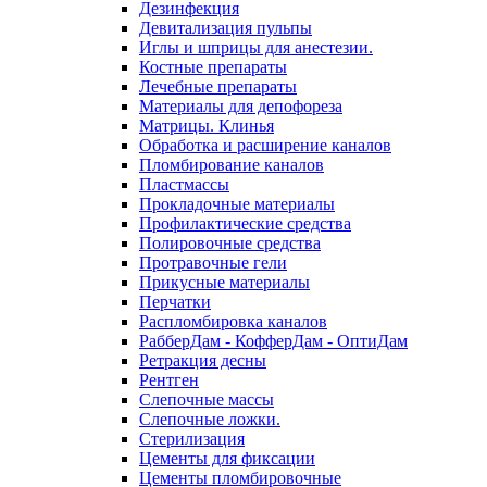
Дезинфекция
Девитализация пульпы
Иглы и шприцы для анестезии.
Костные препараты
Лечебные препараты
Материалы для депофореза
Матрицы. Клинья
Обработка и расширение каналов
Пломбирование каналов
Пластмассы
Прокладочные материалы
Профилактические средства
Полировочные средства
Протравочные гели
Прикусные материалы
Перчатки
Распломбировка каналов
РабберДам - КофферДам - ОптиДам
Ретракция десны
Рентген
Слепочные массы
Слепочные ложки.
Стерилизация
Цементы для фиксации
Цементы пломбировочные