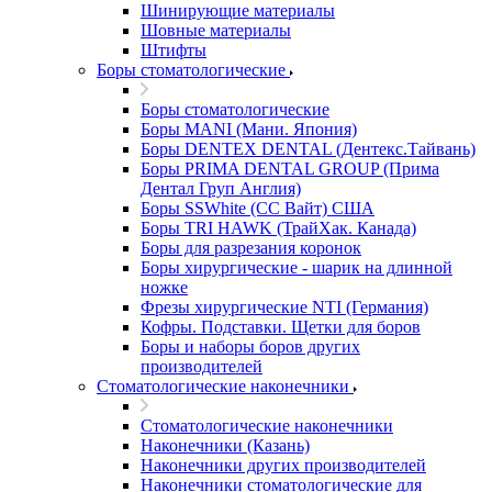
Шинирующие материалы
Шовные материалы
Штифты
Боры стоматологические
Боры стоматологические
Боры MANI (Мани. Япония)
Боры DENTEX DENTAL (Дентекс.Тайвань)
Боры PRIMA DENTAL GROUP (Прима
Дентал Груп Англия)
Боры SSWhite (СС Вайт) США
Боры TRI HAWK (ТрайХак. Канада)
Боры для разрезания коронок
Боры хирургические - шарик на длинной
ножке
Фрезы хирургические NTI (Германия)
Кофры. Подставки. Щетки для боров
Боры и наборы боров других
производителей
Стоматологические наконечники
Стоматологические наконечники
Наконечники (Казань)
Наконечники других производителей
Наконечники стоматологические для