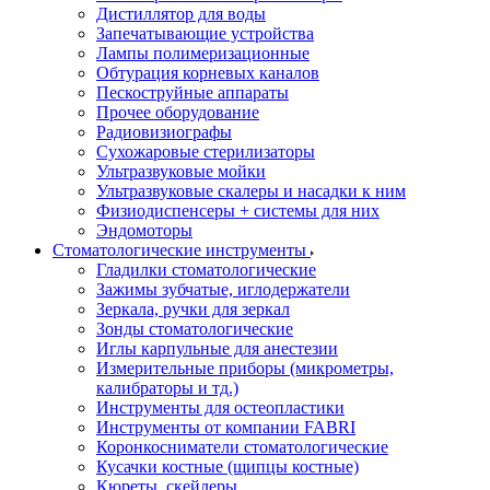
Дистиллятор для воды
Запечатывающие устройства
Лампы полимеризационные
Обтурация корневых каналов
Пескоструйные аппараты
Прочее оборудование
Радиовизиографы
Сухожаровые стерилизаторы
Ультразвуковые мойки
Ультразвуковые скалеры и насадки к ним
Физиодиспенсеры + системы для них
Эндомоторы
Стоматологические инструменты
Гладилки стоматологические
Зажимы зубчатые, иглодержатели
Зеркала, ручки для зеркал
Зонды стоматологические
Иглы карпульные для анестезии
Измерительные приборы (микрометры,
калибраторы и тд.)
Инструменты для остеопластики
Инструменты от компании FABRI
Коронкосниматели стоматологические
Кусачки костные (щипцы костные)
Кюреты, скейлеры