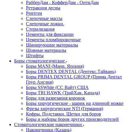
РабберДам - КофферДам - ОптиДам
Ретракция десны
Рентген
Слепочные массы
Слепочные ложки.
Стерилизация
Цементы для фиксации
Цементы пломбировочные
Шинирующие материалы
Шовные материалы
Штифты
Боры стоматологические
Боры MANI (Мани. Япония)
Боры DENTEX DENTAL (Дентекс.Тайвань)
Боры PRIMA DENTAL GROUP (Прима Дентал
Груп Англия)
Боры SSWhite (СС Вайт) США
Боры TRI HAWK (ТрайХак. Канада)
Боры для разрезания коронок
Боры хирургические - шарик на длинной ножке
Фрезы хирургические NTI (Германия)
Кофры. Подставки. Щетки для боров
Боры и наборы боров других производителей
Стоматологические наконечники
Наконечники (Казань)