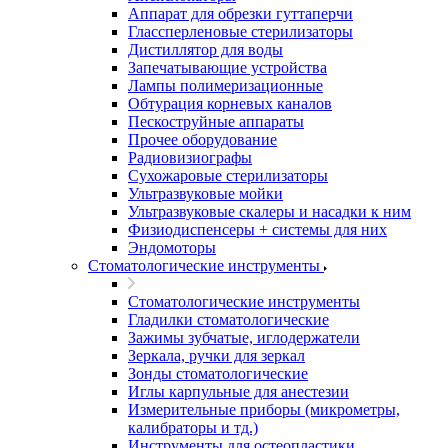
Аппарат для обрезки гуттаперчи
Глассперленовые стерилизаторы
Дистиллятор для воды
Запечатывающие устройства
Лампы полимеризационные
Обтурация корневых каналов
Пескоструйные аппараты
Прочее оборудование
Радиовизиографы
Сухожаровые стерилизаторы
Ультразвуковые мойки
Ультразвуковые скалеры и насадки к ним
Физиодиспенсеры + системы для них
Эндомоторы
Стоматологические инструменты
Стоматологические инструменты
Гладилки стоматологические
Зажимы зубчатые, иглодержатели
Зеркала, ручки для зеркал
Зонды стоматологические
Иглы карпульные для анестезии
Измерительные приборы (микрометры,
калибраторы и тд.)
Инструменты для остеопластики