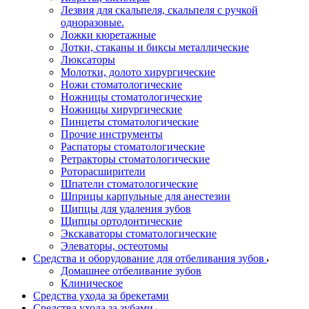
Лезвия для скальпеля, скальпеля с ручкой
одноразовые.
Ложки кюретажные
Лотки, стаканы и биксы металлические
Люксаторы
Молотки, долото хирургические
Ножи стоматологические
Ножницы стоматологические
Ножницы хирургические
Пинцеты стоматологические
Прочие инструменты
Распаторы стоматологические
Ретракторы стоматологические
Роторасширители
Шпатели стоматологические
Шприцы карпульные для анестезии
Щипцы для удаления зубов
Щипцы ортодонтические
Экскаваторы стоматологические
Элеваторы, остеотомы
Средства и оборудование для отбеливания зубов
Домашнее отбеливание зубов
Клиническое
Средства ухода за брекетами
Средства ухода за зубами