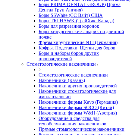
Боры PRIMA DENTAL GROUP (Прима
Дентал Груп Англия)
Боры SSWhite (СС Вайт) США
Боры TRI HAWK (ТрайХак. Канада)
Боры для разрезания коронок
Боры хирургические - шарик на длинной
ножке
Фрезы хирургические NTI (Германия)
Кофры. Подставки. Щетки для боров
Боры и наборы боров других
производителей
Стоматологические наконечники
Стоматологические наконечники
Наконечники (Казань)
Наконечники других производителей
Наконечники стоматологические для
импланталогии
Наконечники фирмы Kavo (Германия)
Наконечники фирмы SOCO (Китай)
Наконечники фирмы W&H (Австрия)
Оборудование и средства для
тех.обслуживания наконечников
Прямые стоматологические наконечники
Роторные группы и запасные части для