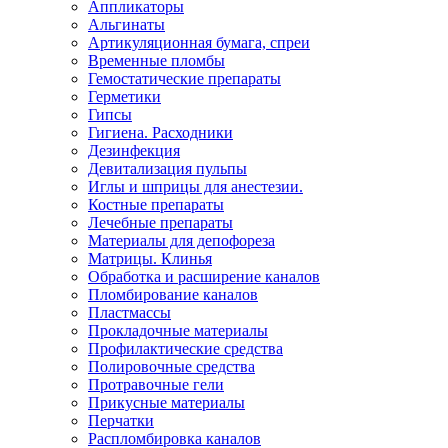
Аппликаторы
Альгинаты
Артикуляционная бумага, спреи
Временные пломбы
Гемостатические препараты
Герметики
Гипсы
Гигиена. Расходники
Дезинфекция
Девитализация пульпы
Иглы и шприцы для анестезии.
Костные препараты
Лечебные препараты
Материалы для депофореза
Матрицы. Клинья
Обработка и расширение каналов
Пломбирование каналов
Пластмассы
Прокладочные материалы
Профилактические средства
Полировочные средства
Протравочные гели
Прикусные материалы
Перчатки
Распломбировка каналов