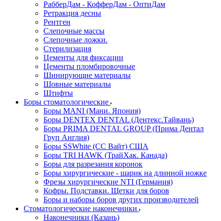
РабберДам - КофферДам - ОптиДам
Ретракция десны
Рентген
Слепочные массы
Слепочные ложки.
Стерилизация
Цементы для фиксации
Цементы пломбировочные
Шинирующие материалы
Шовные материалы
Штифты
Боры стоматологические
Боры MANI (Мани. Япония)
Боры DENTEX DENTAL (Дентекс.Тайвань)
Боры PRIMA DENTAL GROUP (Прима Дентал
Груп Англия)
Боры SSWhite (СС Вайт) США
Боры TRI HAWK (ТрайХак. Канада)
Боры для разрезания коронок
Боры хирургические - шарик на длинной ножке
Фрезы хирургические NTI (Германия)
Кофры. Подставки. Щетки для боров
Боры и наборы боров других производителей
Стоматологические наконечники
Наконечники (Казань)