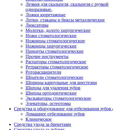
Лезвия для скальпеля, скальпеля с ручкой
одноразовые.
Ложки кюретажные
Лотки, стаканы и биксы металлические
Люксаторы
Молотки, долото хирургические
Ножи стоматологические
Ножницы стоматологические
Ножницы хирургические
Пинцеты стоматологические
Прочие инструменты
Распаторы стоматологические
Ретракторы стоматологические
Роторасширители
Шпатели стоматологические
Шприцы карпульные для анестезии
Щипцы для удаления зубов
Щипцы ортодонтические
Экскаваторы стоматологические
Элеваторы, остеотомы
Средства и оборудование для отбеливания зубов
Домашнее отбеливание зубов
Клиническое
Средства ухода за брекетами
Средства ухода за зубами