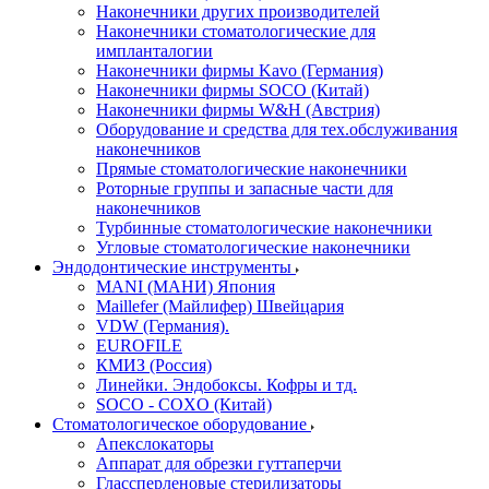
Наконечники других производителей
Наконечники стоматологические для
импланталогии
Наконечники фирмы Kavo (Германия)
Наконечники фирмы SOCO (Китай)
Наконечники фирмы W&H (Австрия)
Оборудование и средства для тех.обслуживания
наконечников
Прямые стоматологические наконечники
Роторные группы и запасные части для
наконечников
Турбинные стоматологические наконечники
Угловые стоматологические наконечники
Эндодонтические инструменты
MANI (МАНИ) Япония
Maillefer (Майлифер) Швейцария
VDW (Германия).
EUROFILE
КМИЗ (Россия)
Линейки. Эндобоксы. Кофры и тд.
SOCO - COXO (Китай)
Стоматологическое оборудование
Апекслокаторы
Аппарат для обрезки гуттаперчи
Глассперленовые стерилизаторы