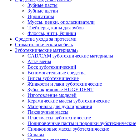
Зубные пасты
Зубные щетки
Ирригаторы
Муссы, пенки, ополаскиватели
Трейнеры, капы для зубов
Флоссы, нити, ёршики
Средства ухода за протезами
Стоматологическая мебель
Зуботехнические материалы
CAD/CAM зуботехнические материалы
Аттачмены
Воск зуботехнический
Вспомогательные средства
Гипсы зуботехнические
Жидкости и лаки зуботехнические
Зубы акриловые HUGE DENT
Изготовление моделей
Керамические массы зуботехнические
Материалы для дублирования
Паковочные массы
Пластмассы зуботехнические
Полировочные пасты и порошки зуботехнические
Силиконовые массы зуботехнические
Сплавы