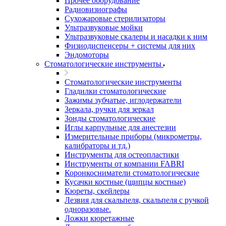
Прочее оборудование
Радиовизиографы
Сухожаровые стерилизаторы
Ультразвуковые мойки
Ультразвуковые скалеры и насадки к ним
Физиодиспенсеры + системы для них
Эндомоторы
Стоматологические инструменты
Стоматологические инструменты
Гладилки стоматологические
Зажимы зубчатые, иглодержатели
Зеркала, ручки для зеркал
Зонды стоматологические
Иглы карпульные для анестезии
Измерительные приборы (микрометры,
калибраторы и тд.)
Инструменты для остеопластики
Инструменты от компании FABRI
Коронкосниматели стоматологические
Кусачки костные (щипцы костные)
Кюреты, скейлеры
Лезвия для скальпеля, скальпеля с ручкой
одноразовые.
Ложки кюретажные