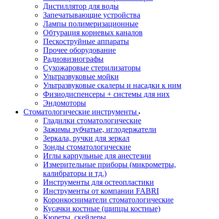
Дистиллятор для воды
Запечатывающие устройства
Лампы полимеризационные
Обтурация корневых каналов
Пескоструйные аппараты
Прочее оборудование
Радиовизиографы
Сухожаровые стерилизаторы
Ультразвуковые мойки
Ультразвуковые скалеры и насадки к ним
Физиодиспенсеры + системы для них
Эндомоторы
Стоматологические инструменты
Гладилки стоматологические
Зажимы зубчатые, иглодержатели
Зеркала, ручки для зеркал
Зонды стоматологические
Иглы карпульные для анестезии
Измерительные приборы (микрометры,
калибраторы и тд.)
Инструменты для остеопластики
Инструменты от компании FABRI
Коронкосниматели стоматологические
Кусачки костные (щипцы костные)
Кюреты, скейлеры