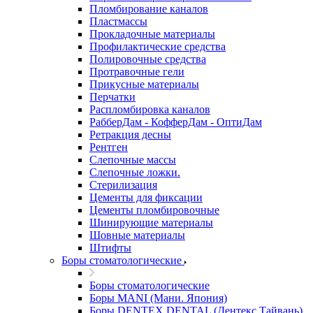
Пломбирование каналов
Пластмассы
Прокладочные материалы
Профилактические средства
Полировочные средства
Протравочные гели
Прикусные материалы
Перчатки
Распломбировка каналов
РабберДам - КофферДам - ОптиДам
Ретракция десны
Рентген
Слепочные массы
Слепочные ложки.
Стерилизация
Цементы для фиксации
Цементы пломбировочные
Шинирующие материалы
Шовные материалы
Штифты
Боры стоматологические
Боры стоматологические
Боры MANI (Мани. Япония)
Боры DENTEX DENTAL (Дентекс.Тайвань)