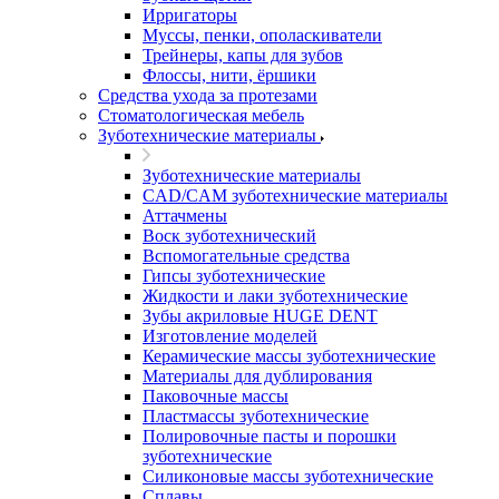
Ирригаторы
Муссы, пенки, ополаскиватели
Трейнеры, капы для зубов
Флоссы, нити, ёршики
Средства ухода за протезами
Стоматологическая мебель
Зуботехнические материалы
Зуботехнические материалы
CAD/CAM зуботехнические материалы
Аттачмены
Воск зуботехнический
Вспомогательные средства
Гипсы зуботехнические
Жидкости и лаки зуботехнические
Зубы акриловые HUGE DENT
Изготовление моделей
Керамические массы зуботехнические
Материалы для дублирования
Паковочные массы
Пластмассы зуботехнические
Полировочные пасты и порошки
зуботехнические
Силиконовые массы зуботехнические
Сплавы