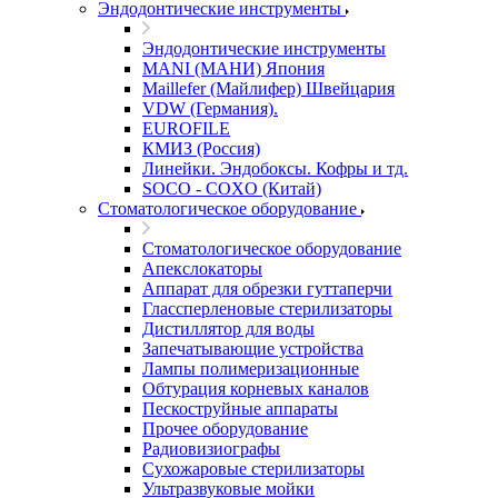
Эндодонтические инструменты
Эндодонтические инструменты
MANI (МАНИ) Япония
Maillefer (Майлифер) Швейцария
VDW (Германия).
EUROFILE
КМИЗ (Россия)
Линейки. Эндобоксы. Кофры и тд.
SOCO - COXO (Китай)
Стоматологическое оборудование
Стоматологическое оборудование
Апекслокаторы
Аппарат для обрезки гуттаперчи
Глассперленовые стерилизаторы
Дистиллятор для воды
Запечатывающие устройства
Лампы полимеризационные
Обтурация корневых каналов
Пескоструйные аппараты
Прочее оборудование
Радиовизиографы
Сухожаровые стерилизаторы
Ультразвуковые мойки