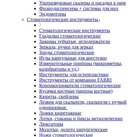
Ультразвуковые скалеры и насадки к ним
Физиодиспенсеры + системы для них
Эндомоторы
Стоматологические инструменты
Стоматологические инструменты
Гладилки стоматологические
Зажимы зубчатые, иглодержатели
Зеркала, ручки для зеркал
Зонды стоматологические
Иглы карпульные для анестезии
Измерительные приборы (микрометры,
калибраторы и тд.)
Инструменты для остеопластики
Инструменты от компании FABRI
Коронкосниматели стоматологические
Кусачки костные (щипцы костные)
Кюреты, скейлеры
Лезвия для скальпеля, скальпеля с ручкой
одноразовые.
Ложки кюретажные
Лотки, стаканы и биксы металлические
Люксаторы
Молотки, долото хирургические
Ножи стоматологические