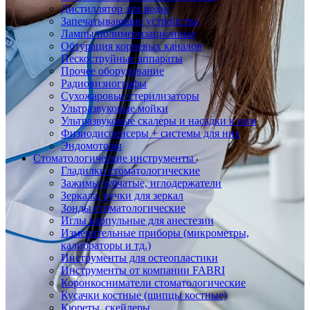
Дистиллятор для воды
Запечатывающие устройства
Лампы полимеризационные
Обтурация корневых каналов
Пескоструйные аппараты
Прочее оборудование
Радиовизиографы
Сухожаровые стерилизаторы
Ультразвуковые мойки
Ультразвуковые скалеры и насадки к ним
Физиодиспенсеры + системы для них
Эндомоторы
Стоматологические инструменты
Гладилки стоматологические
Зажимы зубчатые, иглодержатели
Зеркала, ручки для зеркал
Зонды стоматологические
Иглы карпульные для анестезии
Измерительные приборы (микрометры,
калибраторы и тд.)
Инструменты для остеопластики
Инструменты от компании FABRI
Коронкосниматели стоматологические
Кусачки костные (щипцы костные)
Кюреты, скейлеры