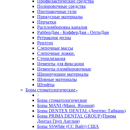
Профилактические средства
Полировочные средства
Протравочные гели
Прикусные материалы
Перчатки
Распломбировка каналов
РабберДам - КофферДам - ОптиДам
Ретракция десны
Рентген
Слепочные массы
Слепочные ложки.
Стерилизация
Цементы для фиксации
Цементы пломбировочные
Шинирующие материалы
Шовные материалы
Штифты
Боры стоматологические
Боры стоматологические
Боры MANI (Мани. Япония)
Боры DENTEX DENTAL (Дентекс.Тайвань)
Боры PRIMA DENTAL GROUP (Прима
Дентал Груп Англия)
Боры SSWhite (СС Вайт) США