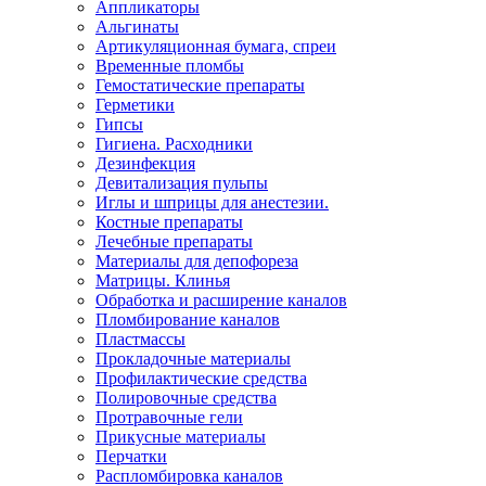
Аппликаторы
Альгинаты
Артикуляционная бумага, спреи
Временные пломбы
Гемостатические препараты
Герметики
Гипсы
Гигиена. Расходники
Дезинфекция
Девитализация пульпы
Иглы и шприцы для анестезии.
Костные препараты
Лечебные препараты
Материалы для депофореза
Матрицы. Клинья
Обработка и расширение каналов
Пломбирование каналов
Пластмассы
Прокладочные материалы
Профилактические средства
Полировочные средства
Протравочные гели
Прикусные материалы
Перчатки
Распломбировка каналов