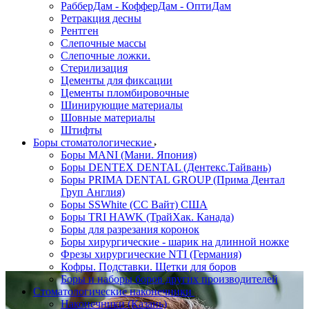
РабберДам - КофферДам - ОптиДам
Ретракция десны
Рентген
Слепочные массы
Слепочные ложки.
Стерилизация
Цементы для фиксации
Цементы пломбировочные
Шинирующие материалы
Шовные материалы
Штифты
Боры стоматологические
Боры MANI (Мани. Япония)
Боры DENTEX DENTAL (Дентекс.Тайвань)
Боры PRIMA DENTAL GROUP (Прима Дентал
Груп Англия)
Боры SSWhite (СС Вайт) США
Боры TRI HAWK (ТрайХак. Канада)
Боры для разрезания коронок
Боры хирургические - шарик на длинной ножке
Фрезы хирургические NTI (Германия)
Кофры. Подставки. Щетки для боров
Боры и наборы боров других производителей
Стоматологические наконечники
Наконечники (Казань)