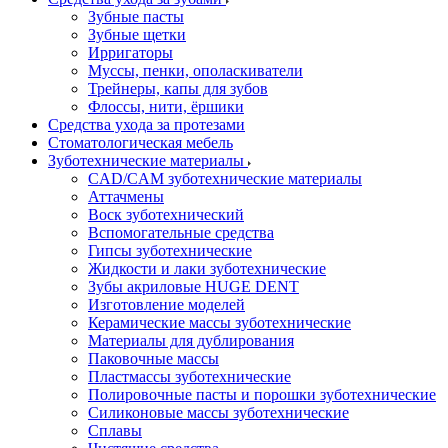
Зубные пасты
Зубные щетки
Ирригаторы
Муссы, пенки, ополаскиватели
Трейнеры, капы для зубов
Флоссы, нити, ёршики
Средства ухода за протезами
Стоматологическая мебель
Зуботехнические материалы
CAD/CAM зуботехнические материалы
Аттачмены
Воск зуботехнический
Вспомогательные средства
Гипсы зуботехнические
Жидкости и лаки зуботехнические
Зубы акриловые HUGE DENT
Изготовление моделей
Керамические массы зуботехнические
Материалы для дублирования
Паковочные массы
Пластмассы зуботехнические
Полировочные пасты и порошки зуботехнические
Силиконовые массы зуботехнические
Сплавы