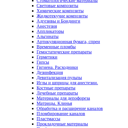
Стоматологические материалы
Световые композиты
Химические композиты
Жидкотекучие композиты
Адгезивы и Бондинги
Анестезия
Аппликаторы
Альгинаты
Артикуляционная бумага, спреи
Временные пломбы
Гемостатические препараты
Герметики
Гипсы
Гигиена. Расходники
Дезинфекция
Девитализация пульпы
Иглы и шприцы для анестезии.
Костные препараты
Лечебные препараты
Материалы для депофореза
Матрицы. Клинья
Обработка и расширение каналов
Пломбирование каналов
Пластмассы
Прокладочные материалы