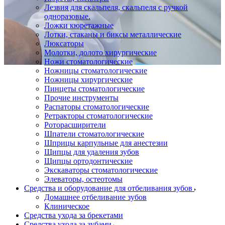
Лезвия для скальпеля, скальпеля с ручкой
одноразовые.
Ложки кюретажные
Лотки, стаканы и биксы металлические
Люксаторы
Молотки, долото хирургические
Ножи стоматологические
Ножницы стоматологические
Ножницы хирургические
Пинцеты стоматологические
Прочие инструменты
Распаторы стоматологические
Ретракторы стоматологические
Роторасширители
Шпатели стоматологические
Шприцы карпульные для анестезии
Щипцы для удаления зубов
Щипцы ортодонтические
Экскаваторы стоматологические
Элеваторы, остеотомы
Средства и оборудование для отбеливания зубов
Домашнее отбеливание зубов
Клиническое
Средства ухода за брекетами
Средства ухода за зубами