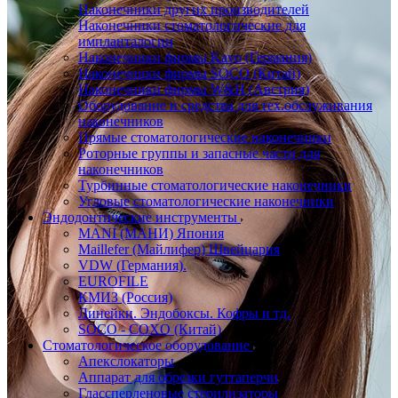
Наконечники других производителей
Наконечники стоматологические для
импланталогии
Наконечники фирмы Kavo (Германия)
Наконечники фирмы SOCO (Китай)
Наконечники фирмы W&H (Австрия)
Оборудование и средства для тех.обслуживания
наконечников
Прямые стоматологические наконечники
Роторные группы и запасные части для
наконечников
Турбинные стоматологические наконечники
Угловые стоматологические наконечники
Эндодонтические инструменты
MANI (МАНИ) Япония
Maillefer (Майлифер) Швейцария
VDW (Германия).
EUROFILE
КМИЗ (Россия)
Линейки. Эндобоксы. Кофры и тд.
SOCO - COXO (Китай)
Стоматологическое оборудование
Апекслокаторы
Аппарат для обрезки гуттаперчи
Глассперленовые стерилизаторы