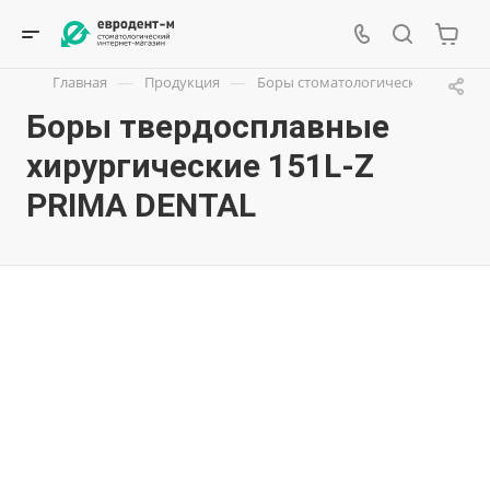
—
—
—
Главная
Продукция
Боры стоматологические
Бо
Боры твердосплавные
хирургические 151L-Z
PRIMA DENTAL