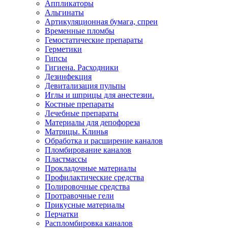
Аппликаторы
Альгинаты
Артикуляционная бумага, спреи
Временные пломбы
Гемостатические препараты
Герметики
Гипсы
Гигиена. Расходники
Дезинфекция
Девитализация пульпы
Иглы и шприцы для анестезии.
Костные препараты
Лечебные препараты
Материалы для депофореза
Матрицы. Клинья
Обработка и расширение каналов
Пломбирование каналов
Пластмассы
Прокладочные материалы
Профилактические средства
Полировочные средства
Протравочные гели
Прикусные материалы
Перчатки
Распломбировка каналов