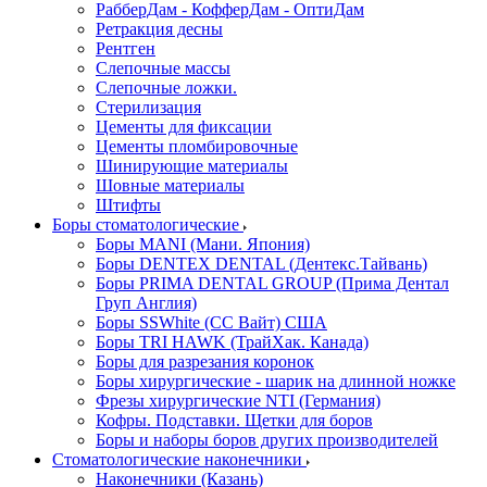
РабберДам - КофферДам - ОптиДам
Ретракция десны
Рентген
Слепочные массы
Слепочные ложки.
Стерилизация
Цементы для фиксации
Цементы пломбировочные
Шинирующие материалы
Шовные материалы
Штифты
Боры стоматологические
Боры MANI (Мани. Япония)
Боры DENTEX DENTAL (Дентекс.Тайвань)
Боры PRIMA DENTAL GROUP (Прима Дентал
Груп Англия)
Боры SSWhite (СС Вайт) США
Боры TRI HAWK (ТрайХак. Канада)
Боры для разрезания коронок
Боры хирургические - шарик на длинной ножке
Фрезы хирургические NTI (Германия)
Кофры. Подставки. Щетки для боров
Боры и наборы боров других производителей
Стоматологические наконечники
Наконечники (Казань)