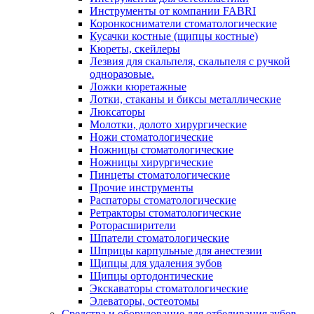
Инструменты от компании FABRI
Коронкосниматели стоматологические
Кусачки костные (щипцы костные)
Кюреты, скейлеры
Лезвия для скальпеля, скальпеля с ручкой
одноразовые.
Ложки кюретажные
Лотки, стаканы и биксы металлические
Люксаторы
Молотки, долото хирургические
Ножи стоматологические
Ножницы стоматологические
Ножницы хирургические
Пинцеты стоматологические
Прочие инструменты
Распаторы стоматологические
Ретракторы стоматологические
Роторасширители
Шпатели стоматологические
Шприцы карпульные для анестезии
Щипцы для удаления зубов
Щипцы ортодонтические
Экскаваторы стоматологические
Элеваторы, остеотомы
Средства и оборудование для отбеливания зубов