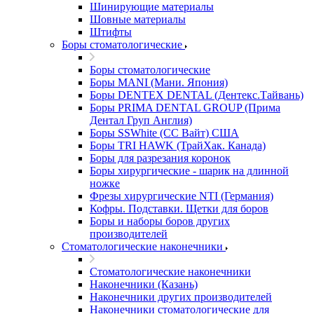
Шинирующие материалы
Шовные материалы
Штифты
Боры стоматологические
Боры стоматологические
Боры MANI (Мани. Япония)
Боры DENTEX DENTAL (Дентекс.Тайвань)
Боры PRIMA DENTAL GROUP (Прима
Дентал Груп Англия)
Боры SSWhite (СС Вайт) США
Боры TRI HAWK (ТрайХак. Канада)
Боры для разрезания коронок
Боры хирургические - шарик на длинной
ножке
Фрезы хирургические NTI (Германия)
Кофры. Подставки. Щетки для боров
Боры и наборы боров других
производителей
Стоматологические наконечники
Стоматологические наконечники
Наконечники (Казань)
Наконечники других производителей
Наконечники стоматологические для