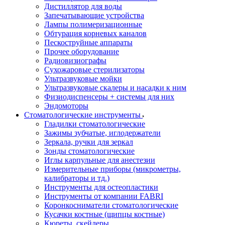
Дистиллятор для воды
Запечатывающие устройства
Лампы полимеризационные
Обтурация корневых каналов
Пескоструйные аппараты
Прочее оборудование
Радиовизиографы
Сухожаровые стерилизаторы
Ультразвуковые мойки
Ультразвуковые скалеры и насадки к ним
Физиодиспенсеры + системы для них
Эндомоторы
Стоматологические инструменты
Гладилки стоматологические
Зажимы зубчатые, иглодержатели
Зеркала, ручки для зеркал
Зонды стоматологические
Иглы карпульные для анестезии
Измерительные приборы (микрометры,
калибраторы и тд.)
Инструменты для остеопластики
Инструменты от компании FABRI
Коронкосниматели стоматологические
Кусачки костные (щипцы костные)
Кюреты, скейлеры