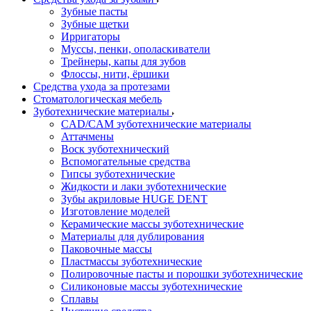
Зубные пасты
Зубные щетки
Ирригаторы
Муссы, пенки, ополаскиватели
Трейнеры, капы для зубов
Флоссы, нити, ёршики
Средства ухода за протезами
Стоматологическая мебель
Зуботехнические материалы
CAD/CAM зуботехнические материалы
Аттачмены
Воск зуботехнический
Вспомогательные средства
Гипсы зуботехнические
Жидкости и лаки зуботехнические
Зубы акриловые HUGE DENT
Изготовление моделей
Керамические массы зуботехнические
Материалы для дублирования
Паковочные массы
Пластмассы зуботехнические
Полировочные пасты и порошки зуботехнические
Силиконовые массы зуботехнические
Сплавы