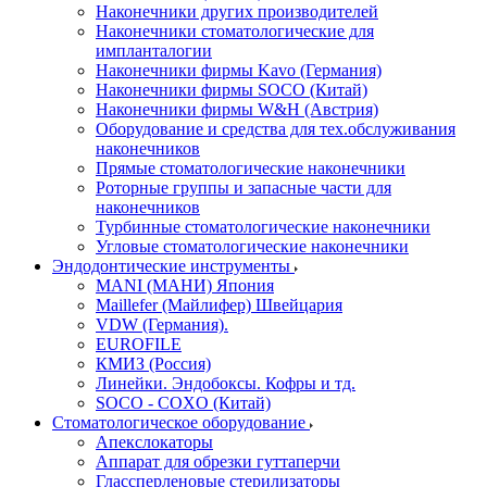
Наконечники других производителей
Наконечники стоматологические для
импланталогии
Наконечники фирмы Kavo (Германия)
Наконечники фирмы SOCO (Китай)
Наконечники фирмы W&H (Австрия)
Оборудование и средства для тех.обслуживания
наконечников
Прямые стоматологические наконечники
Роторные группы и запасные части для
наконечников
Турбинные стоматологические наконечники
Угловые стоматологические наконечники
Эндодонтические инструменты
MANI (МАНИ) Япония
Maillefer (Майлифер) Швейцария
VDW (Германия).
EUROFILE
КМИЗ (Россия)
Линейки. Эндобоксы. Кофры и тд.
SOCO - COXO (Китай)
Стоматологическое оборудование
Апекслокаторы
Аппарат для обрезки гуттаперчи
Глассперленовые стерилизаторы