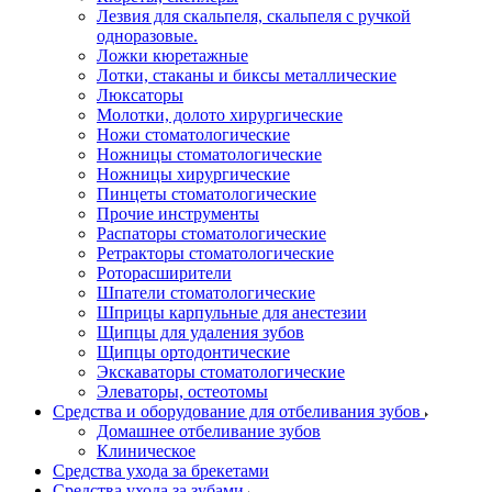
Лезвия для скальпеля, скальпеля с ручкой
одноразовые.
Ложки кюретажные
Лотки, стаканы и биксы металлические
Люксаторы
Молотки, долото хирургические
Ножи стоматологические
Ножницы стоматологические
Ножницы хирургические
Пинцеты стоматологические
Прочие инструменты
Распаторы стоматологические
Ретракторы стоматологические
Роторасширители
Шпатели стоматологические
Шприцы карпульные для анестезии
Щипцы для удаления зубов
Щипцы ортодонтические
Экскаваторы стоматологические
Элеваторы, остеотомы
Средства и оборудование для отбеливания зубов
Домашнее отбеливание зубов
Клиническое
Средства ухода за брекетами
Средства ухода за зубами