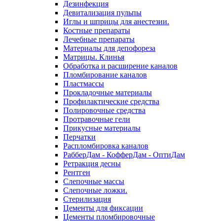
Дезинфекция
Девитализация пульпы
Иглы и шприцы для анестезии.
Костные препараты
Лечебные препараты
Материалы для депофореза
Матрицы. Клинья
Обработка и расширение каналов
Пломбирование каналов
Пластмассы
Прокладочные материалы
Профилактические средства
Полировочные средства
Протравочные гели
Прикусные материалы
Перчатки
Распломбировка каналов
РабберДам - КофферДам - ОптиДам
Ретракция десны
Рентген
Слепочные массы
Слепочные ложки.
Стерилизация
Цементы для фиксации
Цементы пломбировочные