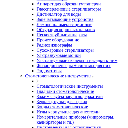
Аппарат для обрезки гуттаперчи
Глассперленовые стерилизаторы
Дистиллятор для воды
Запечатывающие устройства
Лампы полимеризационные
Обтурация корневых каналов
Пескоструйные аппараты
Прочее оборудование
Радиовизиографы
Сухожаровые стерилизаторы
Ультразвуковые мойки
Ультразвуковые скалеры и насадки к ним
Физиодиспенсеры + системы для них
Эндомоторы
Стоматологические инструменты
Стоматологические инструменты
Гладилки стоматологические
Зажимы зубчатые, иглодержатели
Зеркала, ручки для зеркал
Зонды стоматологические
Иглы карпульные для анестезии
Измерительные приборы (микрометры,
калибраторы и тд.)
Инструменты для остеопластики