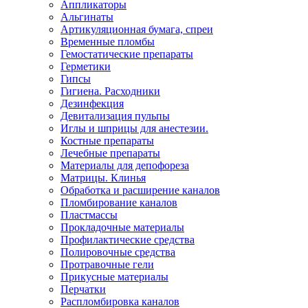
Аппликаторы
Альгинаты
Артикуляционная бумага, спреи
Временные пломбы
Гемостатические препараты
Герметики
Гипсы
Гигиена. Расходники
Дезинфекция
Девитализация пульпы
Иглы и шприцы для анестезии.
Костные препараты
Лечебные препараты
Материалы для депофореза
Матрицы. Клинья
Обработка и расширение каналов
Пломбирование каналов
Пластмассы
Прокладочные материалы
Профилактические средства
Полировочные средства
Протравочные гели
Прикусные материалы
Перчатки
Распломбировка каналов