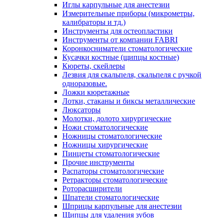
Иглы карпульные для анестезии
Измерительные приборы (микрометры,
калибраторы и тд.)
Инструменты для остеопластики
Инструменты от компании FABRI
Коронкосниматели стоматологические
Кусачки костные (щипцы костные)
Кюреты, скейлеры
Лезвия для скальпеля, скальпеля с ручкой
одноразовые.
Ложки кюретажные
Лотки, стаканы и биксы металлические
Люксаторы
Молотки, долото хирургические
Ножи стоматологические
Ножницы стоматологические
Ножницы хирургические
Пинцеты стоматологические
Прочие инструменты
Распаторы стоматологические
Ретракторы стоматологические
Роторасширители
Шпатели стоматологические
Шприцы карпульные для анестезии
Щипцы для удаления зубов