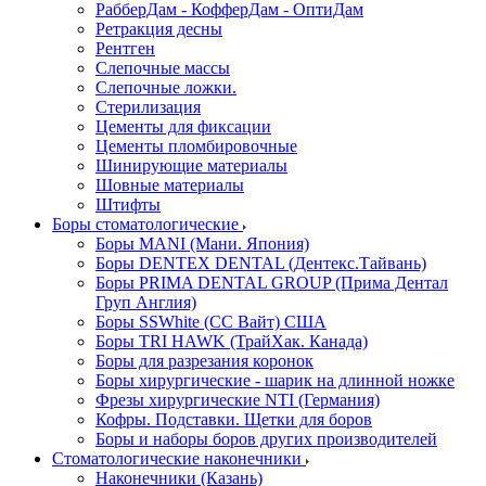
РабберДам - КофферДам - ОптиДам
Ретракция десны
Рентген
Слепочные массы
Слепочные ложки.
Стерилизация
Цементы для фиксации
Цементы пломбировочные
Шинирующие материалы
Шовные материалы
Штифты
Боры стоматологические
Боры MANI (Мани. Япония)
Боры DENTEX DENTAL (Дентекс.Тайвань)
Боры PRIMA DENTAL GROUP (Прима Дентал
Груп Англия)
Боры SSWhite (СС Вайт) США
Боры TRI HAWK (ТрайХак. Канада)
Боры для разрезания коронок
Боры хирургические - шарик на длинной ножке
Фрезы хирургические NTI (Германия)
Кофры. Подставки. Щетки для боров
Боры и наборы боров других производителей
Стоматологические наконечники
Наконечники (Казань)