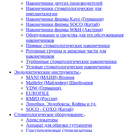
Наконечники других производителей
Наконечники стоматологические для
импланталогии
Наконечники фирмы Kavo (Германия)
Наконечники фирмы SOCO (Китай)
Наконечники фирмы W&H (Австрия)
Оборудование и средства для тех.обслуживания
наконечников
Прямые стоматологические наконечники
Роторные группы и запасные части для
наконечников
Турбинные стоматологические наконечники
Угловые стоматологические наконечники
Эндодонтические инструменты
MANI (МАНИ) Япония
Maillefer (Майлифер) Швейцария
VDW (Германия).
EUROFILE
КМИЗ (Россия)
Линейки. Эндобоксы. Кофры и тд.
SOCO - COXO (Китай)
Стоматологическое оборудование
Апекслокаторы
Аппарат для обрезки гуттаперчи
Глассперленовые стерилизаторы