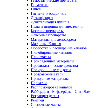
Гемостатические препараты
Герметики
Гипсы
Гигиена. Расходники
Дезинфекция
Девитализация пульпы
Иглы и шприцы для анестезии.
Костные препараты
Лечебные препараты
Материалы для депофореза
Матрицы. Клинья
Обработка и расширение каналов
Пломбирование каналов
Пластмассы
Прокладочные материалы
Профилактические средства
Полировочные средства
Протравочные гели
Прикусные материалы
Перчатки
Распломбировка каналов
РабберДам - КофферДам - ОптиДам
Ретракция десны
Рентген
Слепочные массы