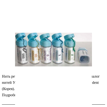
Нить ретракционная Дисподент, без пропитки № 1 - аналог
нитей Ультрдент.
Упаковка 1 шт. Производитель: Dispodent
(Корея).
Качество + цена!
Подробности