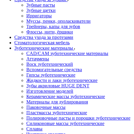
Зубные пасты
Зубные щетки
Ирригаторы
Муссы, пенки, ополаскиватели
Трейнеры, капы для зубов
Флоссы, нити, ёршики
Средства ухода за протезами
Стоматологическая мебель
Зуботехнические материалы
CAD/CAM зуботехнические материалы
Аттачмены
Воск зуботехнический
Вспомогательные средства
Гипсы зуботехнические
Жидкости и лаки зуботехнические
Зубы акриловые HUGE DENT
Изготовление моделей
Керамические массы зуботехнические
Материалы для дублирования
Паковочные массы
Пластмассы зуботехнические
Полировочные пасты и порошки зуботехнические
Силиконовые массы зуботехнические
Сплавы