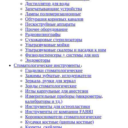
Дистиллятор для воды
Запечатывающие устройства
Лампы полимеризационные
Обтурация корневых каналов
Пескоструйные аппараты
Прочее оборудование
Радиовизиографы
Сухожаровые стерилизаторы
Ультразвуковые мойки
Ультразвуковые скалеры и насадки к ним
Физиодиспенсеры + системы для них
Эндомоторы
Стоматологические инструменты
Гладилки стоматологические
Зажимы зубчатые, иглодержатели
Зеркала, ручки для зеркал
Зонды стоматологические
Иглы карпульные для анестезии
Измерительные приборы (микрометры,
калибраторы и тд.)
Инструменты для остеопластики
Инструменты от компании FABRI
Коронкосниматели стоматологические
Кусачки костные (щипцы костные)
Кюреты, скейлеры