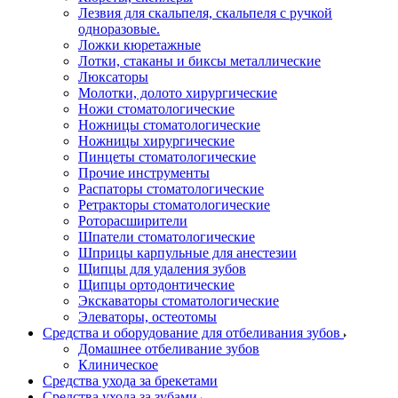
Лезвия для скальпеля, скальпеля с ручкой
одноразовые.
Ложки кюретажные
Лотки, стаканы и биксы металлические
Люксаторы
Молотки, долото хирургические
Ножи стоматологические
Ножницы стоматологические
Ножницы хирургические
Пинцеты стоматологические
Прочие инструменты
Распаторы стоматологические
Ретракторы стоматологические
Роторасширители
Шпатели стоматологические
Шприцы карпульные для анестезии
Щипцы для удаления зубов
Щипцы ортодонтические
Экскаваторы стоматологические
Элеваторы, остеотомы
Средства и оборудование для отбеливания зубов
Домашнее отбеливание зубов
Клиническое
Средства ухода за брекетами
Средства ухода за зубами