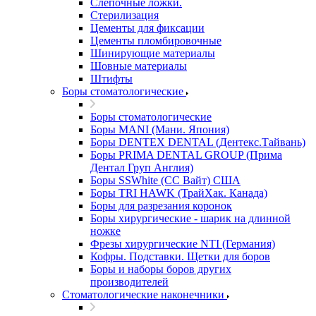
Слепочные ложки.
Стерилизация
Цементы для фиксации
Цементы пломбировочные
Шинирующие материалы
Шовные материалы
Штифты
Боры стоматологические
Боры стоматологические
Боры MANI (Мани. Япония)
Боры DENTEX DENTAL (Дентекс.Тайвань)
Боры PRIMA DENTAL GROUP (Прима
Дентал Груп Англия)
Боры SSWhite (СС Вайт) США
Боры TRI HAWK (ТрайХак. Канада)
Боры для разрезания коронок
Боры хирургические - шарик на длинной
ножке
Фрезы хирургические NTI (Германия)
Кофры. Подставки. Щетки для боров
Боры и наборы боров других
производителей
Стоматологические наконечники