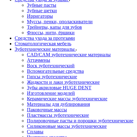
Зубные пасты
Зубные щетки
Ирригаторы
Муссы, пенки, ополаскиватели
Трейнеры, капы для зубов
Флоссы, нити, ёршики
Средства ухода за протезами
Стоматологическая мебель
Зуботехнические материалы
CAD/CAM зуботехнические материалы
Аттачмены
Воск зуботехнический
Вспомогательные средства
Гипсы зуботехнические
Жидкости и лаки зуботехнические
Зубы акриловые HUGE DENT
Изготовление моделей
Керамические массы зуботехнические
Материалы для дублирования
Паковочные массы
Пластмассы зуботехнические
Полировочные пасты и порошки зуботехнические
Силиконовые массы зуботехнические
Сплавы