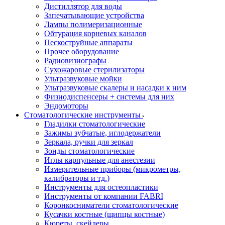
Дистиллятор для воды
Запечатывающие устройства
Лампы полимеризационные
Обтурация корневых каналов
Пескоструйные аппараты
Прочее оборудование
Радиовизиографы
Сухожаровые стерилизаторы
Ультразвуковые мойки
Ультразвуковые скалеры и насадки к ним
Физиодиспенсеры + системы для них
Эндомоторы
Стоматологические инструменты
Гладилки стоматологические
Зажимы зубчатые, иглодержатели
Зеркала, ручки для зеркал
Зонды стоматологические
Иглы карпульные для анестезии
Измерительные приборы (микрометры,
калибраторы и тд.)
Инструменты для остеопластики
Инструменты от компании FABRI
Коронкосниматели стоматологические
Кусачки костные (щипцы костные)
Кюреты, скейлеры