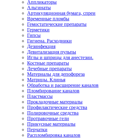
Аппликаторы
Альгинаты
Артикуляционная бумага, спреи
Временные пломбы
Гемостатические препараты
Герметики
Гипсы
Гигиена. Расходники
Дезинфекция
Девитализация пульпы
Иглы и шприцы для анестезии.
Костные препараты
Лечебные препараты
Материалы для депофореза
Матрицы. Клинья
Обработка и расширение каналов
Пломбирование каналов
Пластмассы
Прокладочные материалы
Профилактические средства
Полировочные средства
Протравочные гели
Прикусные материалы
Перчатки
Распломбировка каналов