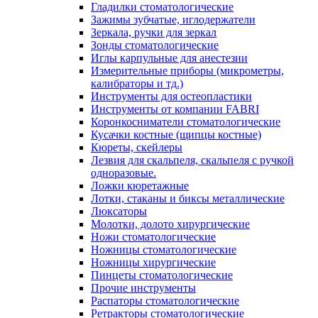
Гладилки стоматологические
Зажимы зубчатые, иглодержатели
Зеркала, ручки для зеркал
Зонды стоматологические
Иглы карпульные для анестезии
Измерительные приборы (микрометры,
калибраторы и тд.)
Инструменты для остеопластики
Инструменты от компании FABRI
Коронкосниматели стоматологические
Кусачки костные (щипцы костные)
Кюреты, скейлеры
Лезвия для скальпеля, скальпеля с ручкой
одноразовые.
Ложки кюретажные
Лотки, стаканы и биксы металлические
Люксаторы
Молотки, долото хирургические
Ножи стоматологические
Ножницы стоматологические
Ножницы хирургические
Пинцеты стоматологические
Прочие инструменты
Распаторы стоматологические
Ретракторы стоматологические