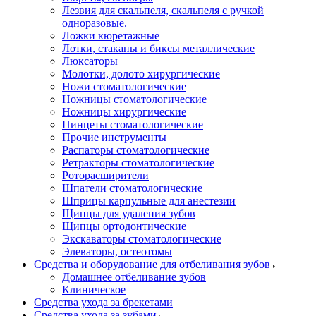
Лезвия для скальпеля, скальпеля с ручкой
одноразовые.
Ложки кюретажные
Лотки, стаканы и биксы металлические
Люксаторы
Молотки, долото хирургические
Ножи стоматологические
Ножницы стоматологические
Ножницы хирургические
Пинцеты стоматологические
Прочие инструменты
Распаторы стоматологические
Ретракторы стоматологические
Роторасширители
Шпатели стоматологические
Шприцы карпульные для анестезии
Щипцы для удаления зубов
Щипцы ортодонтические
Экскаваторы стоматологические
Элеваторы, остеотомы
Средства и оборудование для отбеливания зубов
Домашнее отбеливание зубов
Клиническое
Средства ухода за брекетами
Средства ухода за зубами