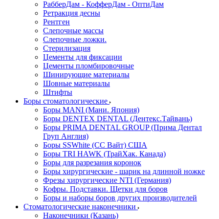
РабберДам - КофферДам - ОптиДам
Ретракция десны
Рентген
Слепочные массы
Слепочные ложки.
Стерилизация
Цементы для фиксации
Цементы пломбировочные
Шинирующие материалы
Шовные материалы
Штифты
Боры стоматологические
Боры MANI (Мани. Япония)
Боры DENTEX DENTAL (Дентекс.Тайвань)
Боры PRIMA DENTAL GROUP (Прима Дентал
Груп Англия)
Боры SSWhite (СС Вайт) США
Боры TRI HAWK (ТрайХак. Канада)
Боры для разрезания коронок
Боры хирургические - шарик на длинной ножке
Фрезы хирургические NTI (Германия)
Кофры. Подставки. Щетки для боров
Боры и наборы боров других производителей
Стоматологические наконечники
Наконечники (Казань)