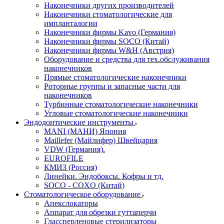
Наконечники других производителей
Наконечники стоматологические для
импланталогии
Наконечники фирмы Kavo (Германия)
Наконечники фирмы SOCO (Китай)
Наконечники фирмы W&H (Австрия)
Оборудование и средства для тех.обслуживания
наконечников
Прямые стоматологические наконечники
Роторные группы и запасные части для
наконечников
Турбинные стоматологические наконечники
Угловые стоматологические наконечники
Эндодонтические инструменты
MANI (МАНИ) Япония
Maillefer (Майлифер) Швейцария
VDW (Германия).
EUROFILE
КМИЗ (Россия)
Линейки. Эндобоксы. Кофры и тд.
SOCO - COXO (Китай)
Стоматологическое оборудование
Апекслокаторы
Аппарат для обрезки гуттаперчи
Глассперленовые стерилизаторы