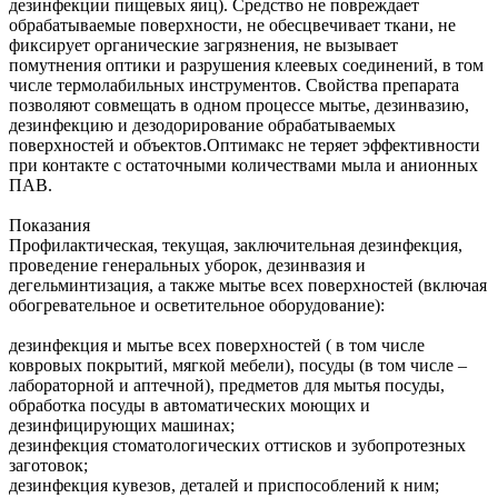
дезинфекции пищевых яиц). Средство не повреждает
обрабатываемые поверхности, не обесцвечивает ткани, не
фиксирует органические загрязнения, не вызывает
помутнения оптики и разрушения клеевых соединений, в том
числе термолабильных инструментов. Свойства препарата
позволяют совмещать в одном процессе мытье, дезинвазию,
дезинфекцию и дезодорирование обрабатываемых
поверхностей и объектов.Оптимакс не теряет эффективности
при контакте с остаточными количествами мыла и анионных
ПАВ.
Показания
Профилактическая, текущая, заключительная дезинфекция,
проведение генеральных уборок, дезинвазия и
дегельминтизация, а также мытье всех поверхностей (включая
обогревательное и осветительное оборудование):
дезинфекция и мытье всех поверхностей ( в том числе
ковровых покрытий, мягкой мебели), посуды (в том числе –
лабораторной и аптечной), предметов для мытья посуды,
обработка посуды в автоматических моющих и
дезинфицирующих машинах;
дезинфекция стоматологических оттисков и зубопротезных
заготовок;
дезинфекция кувезов, деталей и приспособлений к ним;