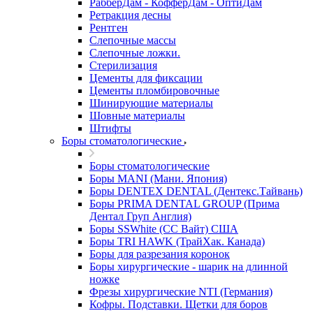
РабберДам - КофферДам - ОптиДам
Ретракция десны
Рентген
Слепочные массы
Слепочные ложки.
Стерилизация
Цементы для фиксации
Цементы пломбировочные
Шинирующие материалы
Шовные материалы
Штифты
Боры стоматологические
Боры стоматологические
Боры MANI (Мани. Япония)
Боры DENTEX DENTAL (Дентекс.Тайвань)
Боры PRIMA DENTAL GROUP (Прима
Дентал Груп Англия)
Боры SSWhite (СС Вайт) США
Боры TRI HAWK (ТрайХак. Канада)
Боры для разрезания коронок
Боры хирургические - шарик на длинной
ножке
Фрезы хирургические NTI (Германия)
Кофры. Подставки. Щетки для боров