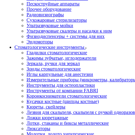
Пескоструйные аппараты
Прочее оборудование
Радиовизиографы
Сухожаровые стерилизаторы
Ультразвуковые мойки
Ультразвуковые скалеры и насадки к ним
Физиодиспенсеры + системы для них
Эндомоторы
Стоматологические инструменты
Гладилки стоматологические
Зажимы зубчатые, иглодержатели
Зеркала, ручки для зеркал
Зонды стоматологические
Иглы карпульные для анестезии
Измерительные приборы (микрометры, калибраторы
Инструменты для остеопластики
Инструменты от компании FABRI
Коронкосниматели стоматологические
Кусачки костные (щипцы костные)
Кюреты, скейлеры
Лезвия для скальпеля, скальпеля с ручкой одноразо
Ложки кюретажные
Лотки, стаканы и биксы металлические
Люксаторы
Молотки, долото хирургические