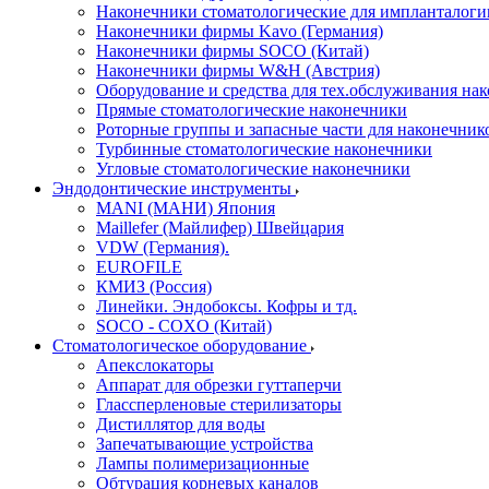
Наконечники стоматологические для импланталоги
Наконечники фирмы Kavo (Германия)
Наконечники фирмы SOCO (Китай)
Наконечники фирмы W&H (Австрия)
Оборудование и средства для тех.обслуживания на
Прямые стоматологические наконечники
Роторные группы и запасные части для наконечник
Турбинные стоматологические наконечники
Угловые стоматологические наконечники
Эндодонтические инструменты
MANI (МАНИ) Япония
Maillefer (Майлифер) Швейцария
VDW (Германия).
EUROFILE
КМИЗ (Россия)
Линейки. Эндобоксы. Кофры и тд.
SOCO - COXO (Китай)
Стоматологическое оборудование
Апекслокаторы
Аппарат для обрезки гуттаперчи
Глассперленовые стерилизаторы
Дистиллятор для воды
Запечатывающие устройства
Лампы полимеризационные
Обтурация корневых каналов