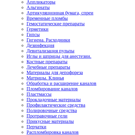
Аппликаторы
Альгинаты
Артикуляционная бумага, спреи
Временные пломбы
Гемостатические препараты
Герметики
Гипсы
Гигиена. Расходники
Дезинфекция
Девитализация пульпы
Иглы и шприцы для анестезии.
Костные препараты
Лечебные препараты
Материалы для депофореза
Матрицы. Клинья
Обработка и расширение каналов
Пломбирование каналов
Пластмассы
Прокладочные материалы
Профилактические средства
Полировочные средства
Протравочные гели
Прикусные материалы
Перчатки
Распломбировка каналов