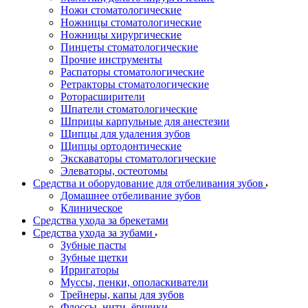
Ножи стоматологические
Ножницы стоматологические
Ножницы хирургические
Пинцеты стоматологические
Прочие инструменты
Распаторы стоматологические
Ретракторы стоматологические
Роторасширители
Шпатели стоматологические
Шприцы карпульные для анестезии
Щипцы для удаления зубов
Щипцы ортодонтические
Экскаваторы стоматологические
Элеваторы, остеотомы
Средства и оборудование для отбеливания зубов
Домашнее отбеливание зубов
Клиническое
Средства ухода за брекетами
Средства ухода за зубами
Зубные пасты
Зубные щетки
Ирригаторы
Муссы, пенки, ополаскиватели
Трейнеры, капы для зубов
Флоссы, нити, ёршики