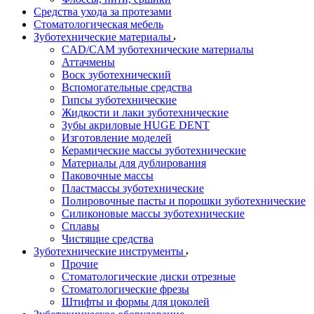
Средства ухода за протезами
Стоматологическая мебель
Зуботехнические материалы
CAD/CAM зуботехнические материалы
Аттачмены
Воск зуботехнический
Вспомогательные средства
Гипсы зуботехнические
Жидкости и лаки зуботехнические
Зубы акриловые HUGE DENT
Изготовление моделей
Керамические массы зуботехнические
Материалы для дублирования
Паковочные массы
Пластмассы зуботехнические
Полировочные пасты и порошки зуботехнические
Силиконовые массы зуботехнические
Сплавы
Чистящие средства
Зуботехнические инструменты
Прочие
Стоматологические диски отрезные
Стоматологические фрезы
Штифты и формы для цоколей