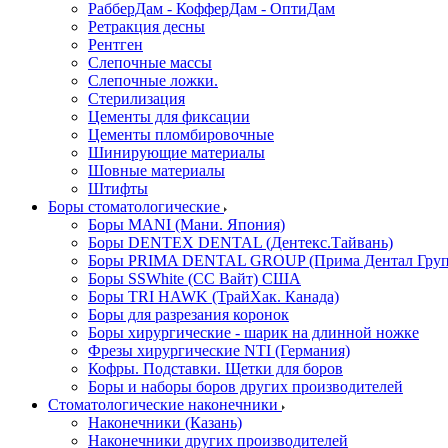
РабберДам - КофферДам - ОптиДам
Ретракция десны
Рентген
Слепочные массы
Слепочные ложки.
Стерилизация
Цементы для фиксации
Цементы пломбировочные
Шинирующие материалы
Шовные материалы
Штифты
Боры стоматологические
Боры MANI (Мани. Япония)
Боры DENTEX DENTAL (Дентекс.Тайвань)
Боры PRIMA DENTAL GROUP (Прима Дентал Груп
Боры SSWhite (СС Вайт) США
Боры TRI HAWK (ТрайХак. Канада)
Боры для разрезания коронок
Боры хирургические - шарик на длинной ножке
Фрезы хирургические NTI (Германия)
Кофры. Подставки. Щетки для боров
Боры и наборы боров других производителей
Стоматологические наконечники
Наконечники (Казань)
Наконечники других производителей