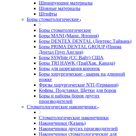
Шинирующие материалы
Шовные материалы
Штифты
Боры стоматологические
Боры стоматологические
Боры MANI (Мани. Япония)
Боры DENTEX DENTAL (Дентекс.Тайвань)
Боры PRIMA DENTAL GROUP (Прима
Дентал Груп Англия)
Боры SSWhite (СС Вайт) США
Боры TRI HAWK (ТрайХак. Канада)
Боры для разрезания коронок
Боры хирургические - шарик на длинной
ножке
Фрезы хирургические NTI (Германия)
Кофры. Подставки. Щетки для боров
Боры и наборы боров других
производителей
Стоматологические наконечники
Стоматологические наконечники
Наконечники (Казань)
Наконечники других производителей
Наконечники стоматологические для