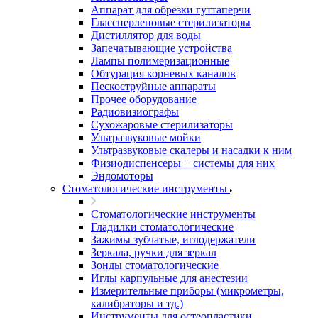
Аппарат для обрезки гуттаперчи
Глассперленовые стерилизаторы
Дистиллятор для воды
Запечатывающие устройства
Лампы полимеризационные
Обтурация корневых каналов
Пескоструйные аппараты
Прочее оборудование
Радиовизиографы
Сухожаровые стерилизаторы
Ультразвуковые мойки
Ультразвуковые скалеры и насадки к ним
Физиодиспенсеры + системы для них
Эндомоторы
Стоматологические инструменты
Стоматологические инструменты
Гладилки стоматологические
Зажимы зубчатые, иглодержатели
Зеркала, ручки для зеркал
Зонды стоматологические
Иглы карпульные для анестезии
Измерительные приборы (микрометры,
калибраторы и тд.)
Инструменты для остеопластики