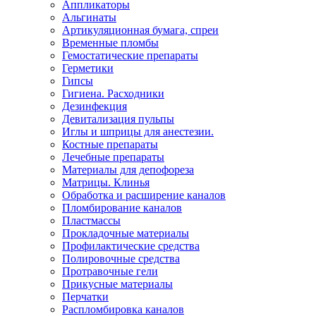
Аппликаторы
Альгинаты
Артикуляционная бумага, спреи
Временные пломбы
Гемостатические препараты
Герметики
Гипсы
Гигиена. Расходники
Дезинфекция
Девитализация пульпы
Иглы и шприцы для анестезии.
Костные препараты
Лечебные препараты
Материалы для депофореза
Матрицы. Клинья
Обработка и расширение каналов
Пломбирование каналов
Пластмассы
Прокладочные материалы
Профилактические средства
Полировочные средства
Протравочные гели
Прикусные материалы
Перчатки
Распломбировка каналов