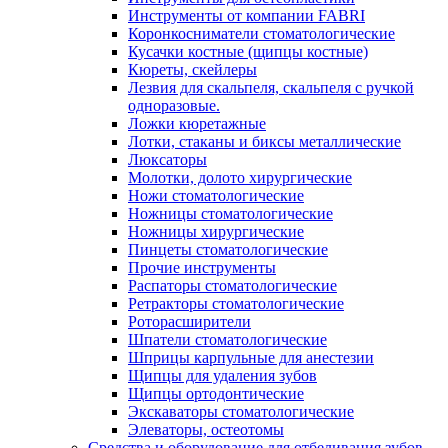
Инструменты от компании FABRI
Коронкосниматели стоматологические
Кусачки костные (щипцы костные)
Кюреты, скейлеры
Лезвия для скальпеля, скальпеля с ручкой
одноразовые.
Ложки кюретажные
Лотки, стаканы и биксы металлические
Люксаторы
Молотки, долото хирургические
Ножи стоматологические
Ножницы стоматологические
Ножницы хирургические
Пинцеты стоматологические
Прочие инструменты
Распаторы стоматологические
Ретракторы стоматологические
Роторасширители
Шпатели стоматологические
Шприцы карпульные для анестезии
Щипцы для удаления зубов
Щипцы ортодонтические
Экскаваторы стоматологические
Элеваторы, остеотомы
Средства и оборудование для отбеливания зубов