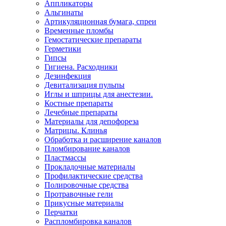
Аппликаторы
Альгинаты
Артикуляционная бумага, спреи
Временные пломбы
Гемостатические препараты
Герметики
Гипсы
Гигиена. Расходники
Дезинфекция
Девитализация пульпы
Иглы и шприцы для анестезии.
Костные препараты
Лечебные препараты
Материалы для депофореза
Матрицы. Клинья
Обработка и расширение каналов
Пломбирование каналов
Пластмассы
Прокладочные материалы
Профилактические средства
Полировочные средства
Протравочные гели
Прикусные материалы
Перчатки
Распломбировка каналов