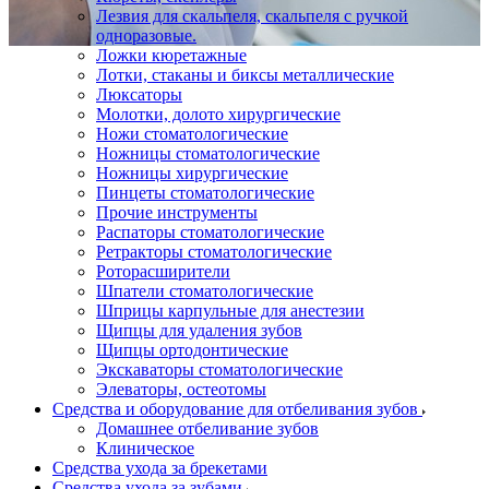
Лезвия для скальпеля, скальпеля с ручкой
одноразовые.
Ложки кюретажные
Лотки, стаканы и биксы металлические
Люксаторы
Молотки, долото хирургические
Ножи стоматологические
Ножницы стоматологические
Ножницы хирургические
Пинцеты стоматологические
Прочие инструменты
Распаторы стоматологические
Ретракторы стоматологические
Роторасширители
Шпатели стоматологические
Шприцы карпульные для анестезии
Щипцы для удаления зубов
Щипцы ортодонтические
Экскаваторы стоматологические
Элеваторы, остеотомы
Средства и оборудование для отбеливания зубов
Домашнее отбеливание зубов
Клиническое
Средства ухода за брекетами
Средства ухода за зубами