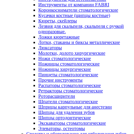
Инструменты от компании FABRI
Коронкосниматели стоматологические
Кусачки костные (щипцы костные)
Кюреты, скейлеры
Лезвия для скальпеля, скальпеля с ручкой
одноразовые.
Ложки кюретажные
Лотки, стаканы и биксы металлические
Люксаторы
Молотки, долото хирургические
Ножи стоматологические
Ножницы стоматологические
Ножницы хирургические
Пинцеты стоматологические
Прочие инструменты
Распаторы стоматологические
Ретракторы стоматологические
Роторасширители
Шпатели стоматологические
Шприцы карпульные для анестезии
Щипцы для удаления зубов
Щипцы ортодонтические
Экскаваторы стоматологические
Элеваторы, остеотомы
Средства и оборудование для отбеливания зубов