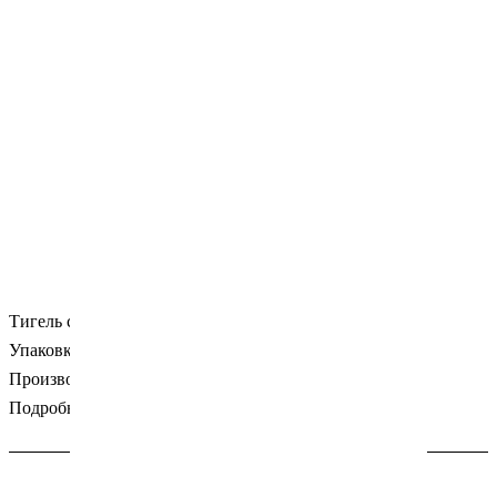
Тигель стеклянный.
Упаковка: объем 5мл.
Производитель: PD (Швейцария).
Подробности