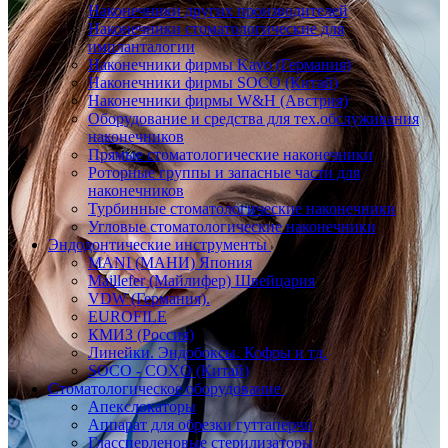
Наконечники других производителей
Наконечники стоматологические для
импланталогии
Наконечники фирмы Kavo (Германия)
Наконечники фирмы SOCO (Китай)
Наконечники фирмы W&H (Австрия)
Оборудование и средства для тех.обслуживания
наконечников
Прямые стоматологические наконечники
Роторные группы и запасные части для
наконечников
Турбинные стоматологические наконечники
Угловые стоматологические наконечники
Эндодонтические инструменты
MANI (МАНИ) Япония
Maillefer (Майлифер) Швейцария
VDW (Германия).
EUROFILE
КМИЗ (Россия)
Линейки. Эндобоксы. Кофры и тд.
SOCO - COXO (Китай)
Стоматологическое оборудование
Апекслокаторы
Аппарат для обрезки гуттаперчи
Глассперленовые стерилизаторы