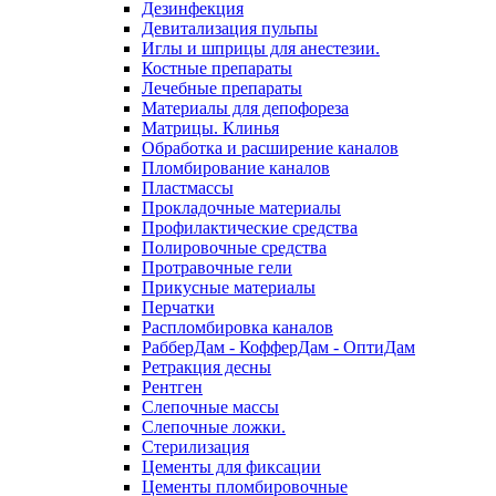
Дезинфекция
Девитализация пульпы
Иглы и шприцы для анестезии.
Костные препараты
Лечебные препараты
Материалы для депофореза
Матрицы. Клинья
Обработка и расширение каналов
Пломбирование каналов
Пластмассы
Прокладочные материалы
Профилактические средства
Полировочные средства
Протравочные гели
Прикусные материалы
Перчатки
Распломбировка каналов
РабберДам - КофферДам - ОптиДам
Ретракция десны
Рентген
Слепочные массы
Слепочные ложки.
Стерилизация
Цементы для фиксации
Цементы пломбировочные