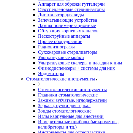
Аппарат для обрезки гуттаперчи
Глассперленовые стерилизаторы
Дистиллятор для воды
Запечатывающие устройства
Лампы полимеризационные
Обтурация корневых каналов
Пескоструйные аппараты
Прочее оборудование
Радиовизиографы
Сухожаровые стерилизаторы
Ультразвуковые мойки
Ультразвуковые скалеры и насадки к ним
Физиодиспенсеры + системы для них
Эндомоторы
Стоматологические инструменты
Стоматологические инструменты
Гладилки стоматологические
Зажимы зубчатые, иглодержатели
Зеркала, ручки для зеркал
Зонды стоматологические
Иглы карпульные для анестезии
Измерительные приборы (микрометры,
калибраторы и тд.)
Инструменты для остеопластики