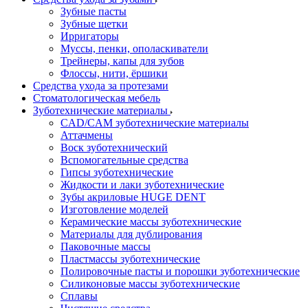
Зубные пасты
Зубные щетки
Ирригаторы
Муссы, пенки, ополаскиватели
Трейнеры, капы для зубов
Флоссы, нити, ёршики
Средства ухода за протезами
Стоматологическая мебель
Зуботехнические материалы
CAD/CAM зуботехнические материалы
Аттачмены
Воск зуботехнический
Вспомогательные средства
Гипсы зуботехнические
Жидкости и лаки зуботехнические
Зубы акриловые HUGE DENT
Изготовление моделей
Керамические массы зуботехнические
Материалы для дублирования
Паковочные массы
Пластмассы зуботехнические
Полировочные пасты и порошки зуботехнические
Силиконовые массы зуботехнические
Сплавы