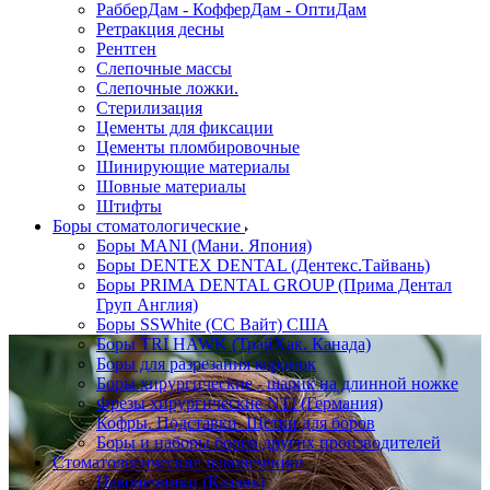
РабберДам - КофферДам - ОптиДам
Ретракция десны
Рентген
Слепочные массы
Слепочные ложки.
Стерилизация
Цементы для фиксации
Цементы пломбировочные
Шинирующие материалы
Шовные материалы
Штифты
Боры стоматологические
Боры MANI (Мани. Япония)
Боры DENTEX DENTAL (Дентекс.Тайвань)
Боры PRIMA DENTAL GROUP (Прима Дентал
Груп Англия)
Боры SSWhite (СС Вайт) США
Боры TRI HAWK (ТрайХак. Канада)
Боры для разрезания коронок
Боры хирургические - шарик на длинной ножке
Фрезы хирургические NTI (Германия)
Кофры. Подставки. Щетки для боров
Боры и наборы боров других производителей
Стоматологические наконечники
Наконечники (Казань)