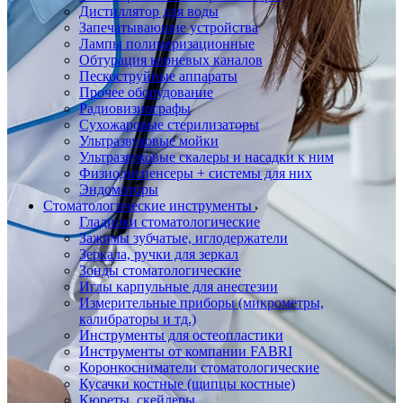
Дистиллятор для воды
Запечатывающие устройства
Лампы полимеризационные
Обтурация корневых каналов
Пескоструйные аппараты
Прочее оборудование
Радиовизиографы
Сухожаровые стерилизаторы
Ультразвуковые мойки
Ультразвуковые скалеры и насадки к ним
Физиодиспенсеры + системы для них
Эндомоторы
Стоматологические инструменты
Гладилки стоматологические
Зажимы зубчатые, иглодержатели
Зеркала, ручки для зеркал
Зонды стоматологические
Иглы карпульные для анестезии
Измерительные приборы (микрометры,
калибраторы и тд.)
Инструменты для остеопластики
Инструменты от компании FABRI
Коронкосниматели стоматологические
Кусачки костные (щипцы костные)
Кюреты, скейлеры