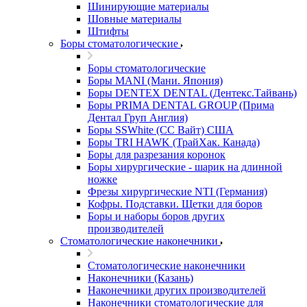
Шинирующие материалы
Шовные материалы
Штифты
Боры стоматологические
Боры стоматологические
Боры MANI (Мани. Япония)
Боры DENTEX DENTAL (Дентекс.Тайвань)
Боры PRIMA DENTAL GROUP (Прима
Дентал Груп Англия)
Боры SSWhite (СС Вайт) США
Боры TRI HAWK (ТрайХак. Канада)
Боры для разрезания коронок
Боры хирургические - шарик на длинной
ножке
Фрезы хирургические NTI (Германия)
Кофры. Подставки. Щетки для боров
Боры и наборы боров других
производителей
Стоматологические наконечники
Стоматологические наконечники
Наконечники (Казань)
Наконечники других производителей
Наконечники стоматологические для