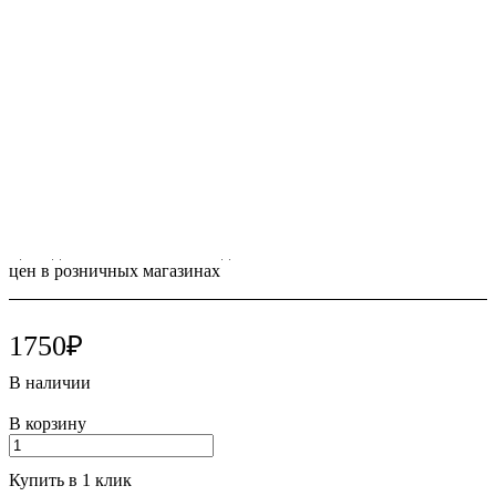
Упаковка: шприц 4 гр.
Производитель: Spident (Корея)
Подробности
Все товары бренда SPIDENT/Спидент (Корея)
Цена действительна только для сайта и может отличаться от
цен в розничных магазинах
1750₽
В наличии
В корзину
Купить в 1 клик