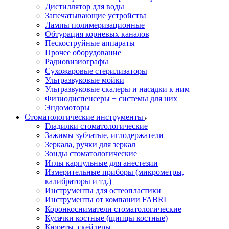
Дистиллятор для воды
Запечатывающие устройства
Лампы полимеризационные
Обтурация корневых каналов
Пескоструйные аппараты
Прочее оборудование
Радиовизиографы
Сухожаровые стерилизаторы
Ультразвуковые мойки
Ультразвуковые скалеры и насадки к ним
Физиодиспенсеры + системы для них
Эндомоторы
Стоматологические инструменты
Гладилки стоматологические
Зажимы зубчатые, иглодержатели
Зеркала, ручки для зеркал
Зонды стоматологические
Иглы карпульные для анестезии
Измерительные приборы (микрометры,
калибраторы и тд.)
Инструменты для остеопластики
Инструменты от компании FABRI
Коронкосниматели стоматологические
Кусачки костные (щипцы костные)
Кюреты, скейлеры