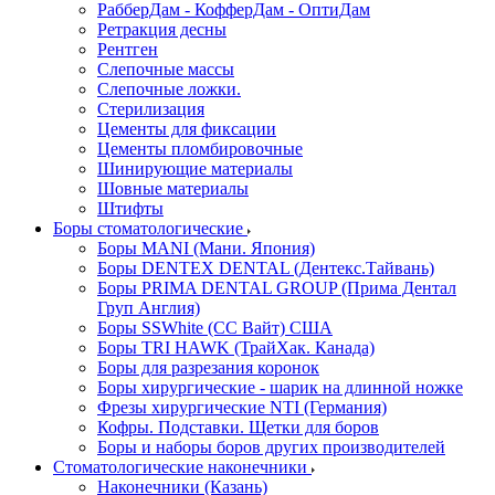
РабберДам - КофферДам - ОптиДам
Ретракция десны
Рентген
Слепочные массы
Слепочные ложки.
Стерилизация
Цементы для фиксации
Цементы пломбировочные
Шинирующие материалы
Шовные материалы
Штифты
Боры стоматологические
Боры MANI (Мани. Япония)
Боры DENTEX DENTAL (Дентекс.Тайвань)
Боры PRIMA DENTAL GROUP (Прима Дентал
Груп Англия)
Боры SSWhite (СС Вайт) США
Боры TRI HAWK (ТрайХак. Канада)
Боры для разрезания коронок
Боры хирургические - шарик на длинной ножке
Фрезы хирургические NTI (Германия)
Кофры. Подставки. Щетки для боров
Боры и наборы боров других производителей
Стоматологические наконечники
Наконечники (Казань)