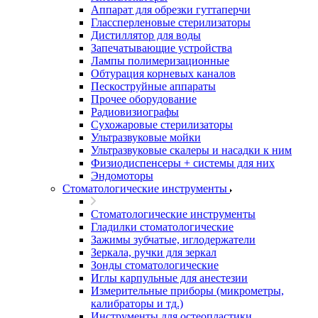
Аппарат для обрезки гуттаперчи
Глассперленовые стерилизаторы
Дистиллятор для воды
Запечатывающие устройства
Лампы полимеризационные
Обтурация корневых каналов
Пескоструйные аппараты
Прочее оборудование
Радиовизиографы
Сухожаровые стерилизаторы
Ультразвуковые мойки
Ультразвуковые скалеры и насадки к ним
Физиодиспенсеры + системы для них
Эндомоторы
Стоматологические инструменты
Стоматологические инструменты
Гладилки стоматологические
Зажимы зубчатые, иглодержатели
Зеркала, ручки для зеркал
Зонды стоматологические
Иглы карпульные для анестезии
Измерительные приборы (микрометры,
калибраторы и тд.)
Инструменты для остеопластики