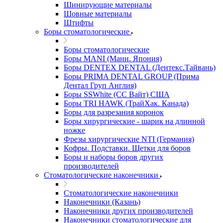
Шинирующие материалы
Шовные материалы
Штифты
Боры стоматологические
Боры стоматологические
Боры MANI (Мани. Япония)
Боры DENTEX DENTAL (Дентекс.Тайвань)
Боры PRIMA DENTAL GROUP (Прима
Дентал Груп Англия)
Боры SSWhite (СС Вайт) США
Боры TRI HAWK (ТрайХак. Канада)
Боры для разрезания коронок
Боры хирургические - шарик на длинной
ножке
Фрезы хирургические NTI (Германия)
Кофры. Подставки. Щетки для боров
Боры и наборы боров других
производителей
Стоматологические наконечники
Стоматологические наконечники
Наконечники (Казань)
Наконечники других производителей
Наконечники стоматологические для