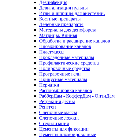
Дезинфекция
Девитализация пульпы
Иглы и шприцы для анестезии.
Костные препараты
Лечебные препараты
Материалы для депофореза
Матрицы. Клинья
Обработка и расширение каналов
Пломбирование каналов
Пластмассы
Прокладочные материалы
Профилактические средства
Полировочные средства
Протравочные гели
Прикусные материалы
Перчатки
Распломбировка каналов
РабберДам - КофферДам - ОптиДам
Ретракция десны
Рентген
Слепочные массы
Слепочные ложки.
Стерилизация
Цементы для фиксации
Цементы пломбировочные