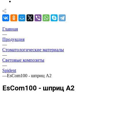
Главная
—
Продукция
—
Стоматологические материалы
—
Световые композиты
—
Spident
—
EsCom100 - шприц А2
EsCom100 - шприц А2