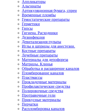
Аппликаторы
Альгинаты
Артикуляционная бумага, спреи
Временные пломбы
Гемостатические препараты
Герметики
Гипсы
Гигиена. Расходники
Дезинфекция
Девитализация пульпы
Иглы и шприцы для анестезии.
Костные препараты
Лечебные препараты
Материалы для депофореза
Матрицы. Клинья
Обработка и расширение каналов
Пломбирование каналов
Пластмассы
Прокладочные материалы
Профилактические средства
Полировочные средства
Протравочные гели
Прикусные материалы
Перчатки
Распломбировка каналов