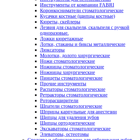
Инструменты от компании FABRI
Коронкосниматели стоматологические
Кусачки костные (щипцы костные)
Кюреты, скейлеры
Лезвия для скальпеля, скальпеля с ручкой
одноразовые.
Ложки кюретажные
Лотки, стаканы и биксы металлические
Люксаторы
Молотки, долото хирургические
Ножи стоматологические
Ножницы стоматологические
Ножницы хирургические
Пинцеты стоматологические
Прочие инструменты
Распаторы стоматологические
Ретракторы стоматологические
Роторасширители
Шпатели стоматологические
Шприцы карпульные для анестезии
Щипцы для удаления зубов
Щипцы ортодонтические
Экскаваторы стоматологические
Элеваторы, остеотомы
Средства и оборудование для отбеливания зубов