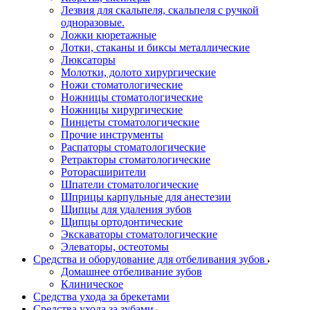
Лезвия для скальпеля, скальпеля с ручкой
одноразовые.
Ложки кюретажные
Лотки, стаканы и биксы металлические
Люксаторы
Молотки, долото хирургические
Ножи стоматологические
Ножницы стоматологические
Ножницы хирургические
Пинцеты стоматологические
Прочие инструменты
Распаторы стоматологические
Ретракторы стоматологические
Роторасширители
Шпатели стоматологические
Шприцы карпульные для анестезии
Щипцы для удаления зубов
Щипцы ортодонтические
Экскаваторы стоматологические
Элеваторы, остеотомы
Средства и оборудование для отбеливания зубов
Домашнее отбеливание зубов
Клиническое
Средства ухода за брекетами
Средства ухода за зубами