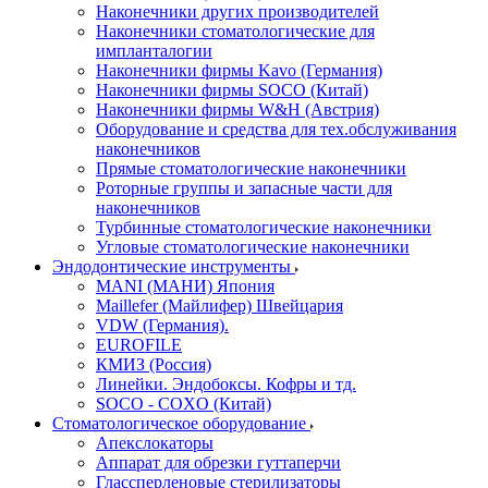
Наконечники других производителей
Наконечники стоматологические для
импланталогии
Наконечники фирмы Kavo (Германия)
Наконечники фирмы SOCO (Китай)
Наконечники фирмы W&H (Австрия)
Оборудование и средства для тех.обслуживания
наконечников
Прямые стоматологические наконечники
Роторные группы и запасные части для
наконечников
Турбинные стоматологические наконечники
Угловые стоматологические наконечники
Эндодонтические инструменты
MANI (МАНИ) Япония
Maillefer (Майлифер) Швейцария
VDW (Германия).
EUROFILE
КМИЗ (Россия)
Линейки. Эндобоксы. Кофры и тд.
SOCO - COXO (Китай)
Стоматологическое оборудование
Апекслокаторы
Аппарат для обрезки гуттаперчи
Глассперленовые стерилизаторы