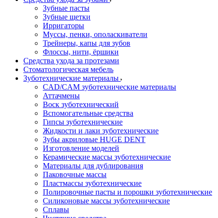
Зубные пасты
Зубные щетки
Ирригаторы
Муссы, пенки, ополаскиватели
Трейнеры, капы для зубов
Флоссы, нити, ёршики
Средства ухода за протезами
Стоматологическая мебель
Зуботехнические материалы
CAD/CAM зуботехнические материалы
Аттачмены
Воск зуботехнический
Вспомогательные средства
Гипсы зуботехнические
Жидкости и лаки зуботехнические
Зубы акриловые HUGE DENT
Изготовление моделей
Керамические массы зуботехнические
Материалы для дублирования
Паковочные массы
Пластмассы зуботехнические
Полировочные пасты и порошки зуботехнические
Силиконовые массы зуботехнические
Сплавы