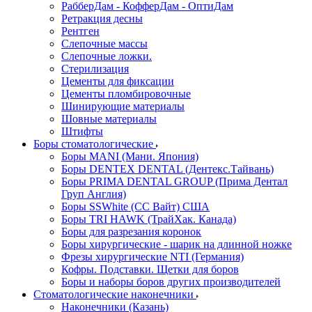
РабберДам - КофферДам - ОптиДам
Ретракция десны
Рентген
Слепочные массы
Слепочные ложки.
Стерилизация
Цементы для фиксации
Цементы пломбировочные
Шинирующие материалы
Шовные материалы
Штифты
Боры стоматологические
Боры MANI (Мани. Япония)
Боры DENTEX DENTAL (Дентекс.Тайвань)
Боры PRIMA DENTAL GROUP (Прима Дентал
Груп Англия)
Боры SSWhite (СС Вайт) США
Боры TRI HAWK (ТрайХак. Канада)
Боры для разрезания коронок
Боры хирургические - шарик на длинной ножке
Фрезы хирургические NTI (Германия)
Кофры. Подставки. Щетки для боров
Боры и наборы боров других производителей
Стоматологические наконечники
Наконечники (Казань)