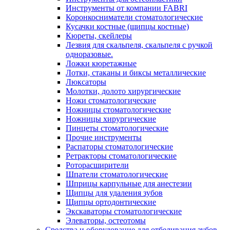
Инструменты от компании FABRI
Коронкосниматели стоматологические
Кусачки костные (щипцы костные)
Кюреты, скейлеры
Лезвия для скальпеля, скальпеля с ручкой
одноразовые.
Ложки кюретажные
Лотки, стаканы и биксы металлические
Люксаторы
Молотки, долото хирургические
Ножи стоматологические
Ножницы стоматологические
Ножницы хирургические
Пинцеты стоматологические
Прочие инструменты
Распаторы стоматологические
Ретракторы стоматологические
Роторасширители
Шпатели стоматологические
Шприцы карпульные для анестезии
Щипцы для удаления зубов
Щипцы ортодонтические
Экскаваторы стоматологические
Элеваторы, остеотомы
Средства и оборудование для отбеливания зубов