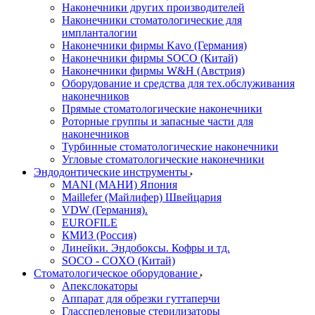
Наконечники других производителей
Наконечники стоматологические для
импланталогии
Наконечники фирмы Kavo (Германия)
Наконечники фирмы SOCO (Китай)
Наконечники фирмы W&H (Австрия)
Оборудование и средства для тех.обслуживания
наконечников
Прямые стоматологические наконечники
Роторные группы и запасные части для
наконечников
Турбинные стоматологические наконечники
Угловые стоматологические наконечники
Эндодонтические инструменты
MANI (МАНИ) Япония
Maillefer (Майлифер) Швейцария
VDW (Германия).
EUROFILE
КМИЗ (Россия)
Линейки. Эндобоксы. Кофры и тд.
SOCO - COXO (Китай)
Стоматологическое оборудование
Апекслокаторы
Аппарат для обрезки гуттаперчи
Глассперленовые стерилизаторы