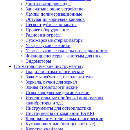
Дистиллятор для воды
Запечатывающие устройства
Лампы полимеризационные
Обтурация корневых каналов
Пескоструйные аппараты
Прочее оборудование
Радиовизиографы
Сухожаровые стерилизаторы
Ультразвуковые мойки
Ультразвуковые скалеры и насадки к ним
Физиодиспенсеры + системы для них
Эндомоторы
Стоматологические инструменты
Гладилки стоматологические
Зажимы зубчатые, иглодержатели
Зеркала, ручки для зеркал
Зонды стоматологические
Иглы карпульные для анестезии
Измерительные приборы (микрометры,
калибраторы и тд.)
Инструменты для остеопластики
Инструменты от компании FABRI
Коронкосниматели стоматологические
Кусачки костные (щипцы костные)
Кюреты, скейлеры