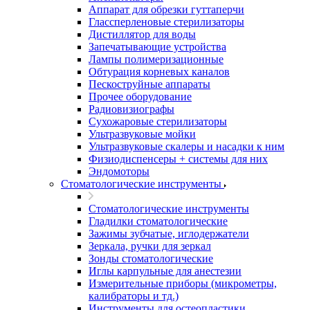
Аппарат для обрезки гуттаперчи
Глассперленовые стерилизаторы
Дистиллятор для воды
Запечатывающие устройства
Лампы полимеризационные
Обтурация корневых каналов
Пескоструйные аппараты
Прочее оборудование
Радиовизиографы
Сухожаровые стерилизаторы
Ультразвуковые мойки
Ультразвуковые скалеры и насадки к ним
Физиодиспенсеры + системы для них
Эндомоторы
Стоматологические инструменты
Стоматологические инструменты
Гладилки стоматологические
Зажимы зубчатые, иглодержатели
Зеркала, ручки для зеркал
Зонды стоматологические
Иглы карпульные для анестезии
Измерительные приборы (микрометры,
калибраторы и тд.)
Инструменты для остеопластики