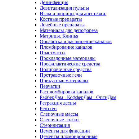
Дезинфекция
Девитализация пульпы
Иглы и шприцы для анестезии.
Костные препараты
Лечебные препараты
Материалы для депофореза
Матрицы. Клинья
Обработка и расширение каналов
Пломбирование каналов
Пластмассы
Прокладочные материалы
Профилактические средства
Полировочные средства
Протравочные гели
Прикусные материалы
Перчатки
Распломбировка каналов
РабберДам - КофферДам - ОптиДам
Ретракция десны
Рентген
Слепочные массы
Слепочные ложки.
Стерилизация
Цементы для фиксации
Цементы пломбировочные