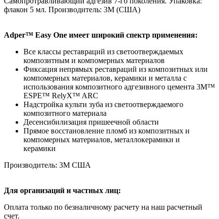
Самопротравливающий адгезив 7-го поколения. Упаковка:
флакон 5 мл. Производитель: 3М (США)
Adper™ Easy One имеет широкий спектр применения:
Все классы реставраций из светоотверждаемых
композитным и компомерных материалов
Фиксация непрямых реставраций из композитных или
компомерных материалов, керамики и металла с
использования композитного адгезивного цемента 3M™
ESPE™ RelyX™ ARC
Надстройка культи зуба из светоотверждаемого
композитного материала
Десенсибилизация пришеечной области
Прямое восстановление пломб из композитных и
компомерных материалов, металлокерамики и
керамики
Производитель: 3М США
Для организаций и частных лиц:
Оплата только по безналичному расчету на наш расчетный
счет.