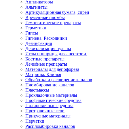
Аппликаторы
Альгинаты
Артикуляционная бумага, спреи
Временные пломбы
Гемостатические препараты
Герметики
Гипсы
Гигиена. Расходники
Дезинфекция
Девитализация пульпы
Иглы и шприцы для анестезии.
Костные препараты
Лечебные препараты
Материалы для депофореза
Матрицы. Клинья
Обработка и расширение каналов
Пломбирование каналов
Пластмассы
Прокладочные материалы
Профилактические средства
Полировочные средства
Протравочные гели
Прикусные материалы
Перчатки
Распломбировка каналов