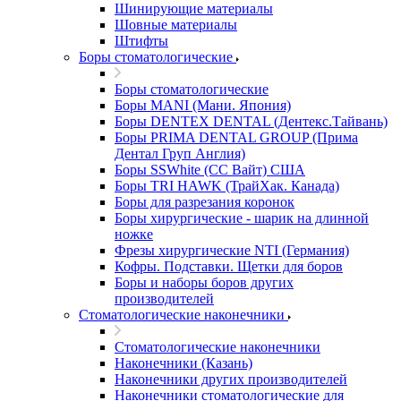
Шинирующие материалы
Шовные материалы
Штифты
Боры стоматологические
Боры стоматологические
Боры MANI (Мани. Япония)
Боры DENTEX DENTAL (Дентекс.Тайвань)
Боры PRIMA DENTAL GROUP (Прима
Дентал Груп Англия)
Боры SSWhite (СС Вайт) США
Боры TRI HAWK (ТрайХак. Канада)
Боры для разрезания коронок
Боры хирургические - шарик на длинной
ножке
Фрезы хирургические NTI (Германия)
Кофры. Подставки. Щетки для боров
Боры и наборы боров других
производителей
Стоматологические наконечники
Стоматологические наконечники
Наконечники (Казань)
Наконечники других производителей
Наконечники стоматологические для