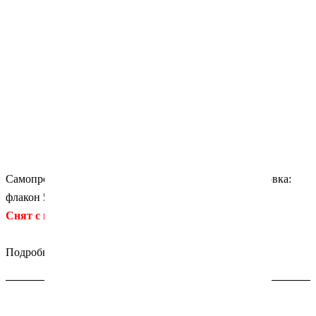
Самопротравливающий адгезив 7-го поколения. Упаковка:
флакон 5 мл. Производитель: 3М (США)
Снят с производства!
Подробности