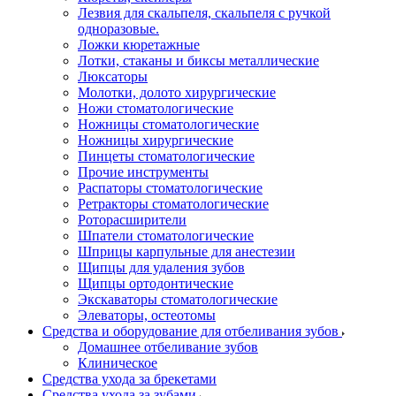
Лезвия для скальпеля, скальпеля с ручкой
одноразовые.
Ложки кюретажные
Лотки, стаканы и биксы металлические
Люксаторы
Молотки, долото хирургические
Ножи стоматологические
Ножницы стоматологические
Ножницы хирургические
Пинцеты стоматологические
Прочие инструменты
Распаторы стоматологические
Ретракторы стоматологические
Роторасширители
Шпатели стоматологические
Шприцы карпульные для анестезии
Щипцы для удаления зубов
Щипцы ортодонтические
Экскаваторы стоматологические
Элеваторы, остеотомы
Средства и оборудование для отбеливания зубов
Домашнее отбеливание зубов
Клиническое
Средства ухода за брекетами
Средства ухода за зубами