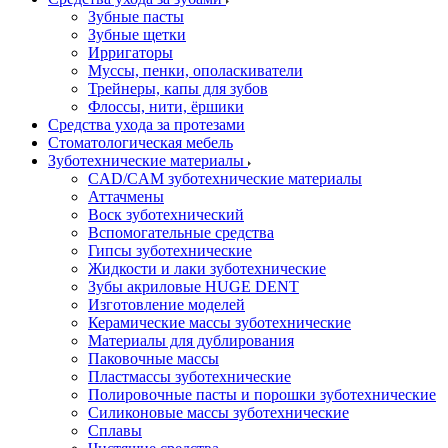
Зубные пасты
Зубные щетки
Ирригаторы
Муссы, пенки, ополаскиватели
Трейнеры, капы для зубов
Флоссы, нити, ёршики
Средства ухода за протезами
Стоматологическая мебель
Зуботехнические материалы
CAD/CAM зуботехнические материалы
Аттачмены
Воск зуботехнический
Вспомогательные средства
Гипсы зуботехнические
Жидкости и лаки зуботехнические
Зубы акриловые HUGE DENT
Изготовление моделей
Керамические массы зуботехнические
Материалы для дублирования
Паковочные массы
Пластмассы зуботехнические
Полировочные пасты и порошки зуботехнические
Силиконовые массы зуботехнические
Сплавы