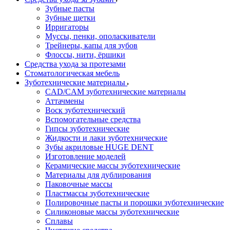
Зубные пасты
Зубные щетки
Ирригаторы
Муссы, пенки, ополаскиватели
Трейнеры, капы для зубов
Флоссы, нити, ёршики
Средства ухода за протезами
Стоматологическая мебель
Зуботехнические материалы
CAD/CAM зуботехнические материалы
Аттачмены
Воск зуботехнический
Вспомогательные средства
Гипсы зуботехнические
Жидкости и лаки зуботехнические
Зубы акриловые HUGE DENT
Изготовление моделей
Керамические массы зуботехнические
Материалы для дублирования
Паковочные массы
Пластмассы зуботехнические
Полировочные пасты и порошки зуботехнические
Силиконовые массы зуботехнические
Сплавы