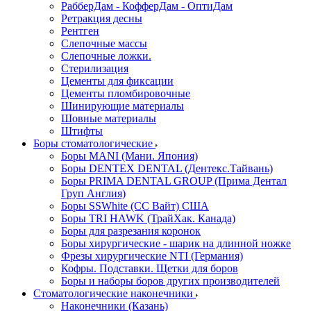
РабберДам - КофферДам - ОптиДам
Ретракция десны
Рентген
Слепочные массы
Слепочные ложки.
Стерилизация
Цементы для фиксации
Цементы пломбировочные
Шинирующие материалы
Шовные материалы
Штифты
Боры стоматологические
Боры MANI (Мани. Япония)
Боры DENTEX DENTAL (Дентекс.Тайвань)
Боры PRIMA DENTAL GROUP (Прима Дентал
Груп Англия)
Боры SSWhite (СС Вайт) США
Боры TRI HAWK (ТрайХак. Канада)
Боры для разрезания коронок
Боры хирургические - шарик на длинной ножке
Фрезы хирургические NTI (Германия)
Кофры. Подставки. Щетки для боров
Боры и наборы боров других производителей
Стоматологические наконечники
Наконечники (Казань)