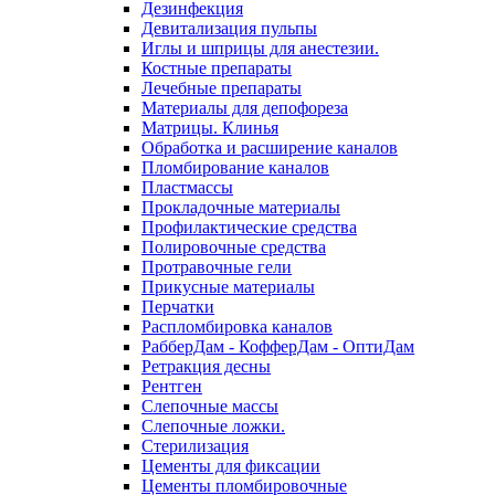
Дезинфекция
Девитализация пульпы
Иглы и шприцы для анестезии.
Костные препараты
Лечебные препараты
Материалы для депофореза
Матрицы. Клинья
Обработка и расширение каналов
Пломбирование каналов
Пластмассы
Прокладочные материалы
Профилактические средства
Полировочные средства
Протравочные гели
Прикусные материалы
Перчатки
Распломбировка каналов
РабберДам - КофферДам - ОптиДам
Ретракция десны
Рентген
Слепочные массы
Слепочные ложки.
Стерилизация
Цементы для фиксации
Цементы пломбировочные