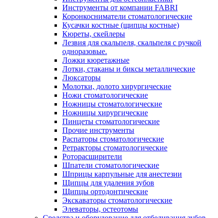
Инструменты от компании FABRI
Коронкосниматели стоматологические
Кусачки костные (щипцы костные)
Кюреты, скейлеры
Лезвия для скальпеля, скальпеля с ручкой
одноразовые.
Ложки кюретажные
Лотки, стаканы и биксы металлические
Люксаторы
Молотки, долото хирургические
Ножи стоматологические
Ножницы стоматологические
Ножницы хирургические
Пинцеты стоматологические
Прочие инструменты
Распаторы стоматологические
Ретракторы стоматологические
Роторасширители
Шпатели стоматологические
Шприцы карпульные для анестезии
Щипцы для удаления зубов
Щипцы ортодонтические
Экскаваторы стоматологические
Элеваторы, остеотомы
Средства и оборудование для отбеливания зубов