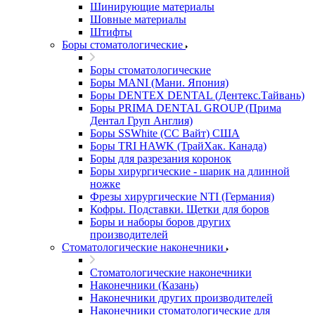
Шинирующие материалы
Шовные материалы
Штифты
Боры стоматологические
Боры стоматологические
Боры MANI (Мани. Япония)
Боры DENTEX DENTAL (Дентекс.Тайвань)
Боры PRIMA DENTAL GROUP (Прима
Дентал Груп Англия)
Боры SSWhite (СС Вайт) США
Боры TRI HAWK (ТрайХак. Канада)
Боры для разрезания коронок
Боры хирургические - шарик на длинной
ножке
Фрезы хирургические NTI (Германия)
Кофры. Подставки. Щетки для боров
Боры и наборы боров других
производителей
Стоматологические наконечники
Стоматологические наконечники
Наконечники (Казань)
Наконечники других производителей
Наконечники стоматологические для