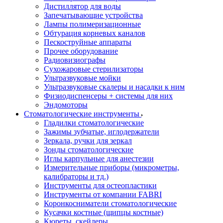
Дистиллятор для воды
Запечатывающие устройства
Лампы полимеризационные
Обтурация корневых каналов
Пескоструйные аппараты
Прочее оборудование
Радиовизиографы
Сухожаровые стерилизаторы
Ультразвуковые мойки
Ультразвуковые скалеры и насадки к ним
Физиодиспенсеры + системы для них
Эндомоторы
Стоматологические инструменты
Гладилки стоматологические
Зажимы зубчатые, иглодержатели
Зеркала, ручки для зеркал
Зонды стоматологические
Иглы карпульные для анестезии
Измерительные приборы (микрометры,
калибраторы и тд.)
Инструменты для остеопластики
Инструменты от компании FABRI
Коронкосниматели стоматологические
Кусачки костные (щипцы костные)
Кюреты, скейлеры