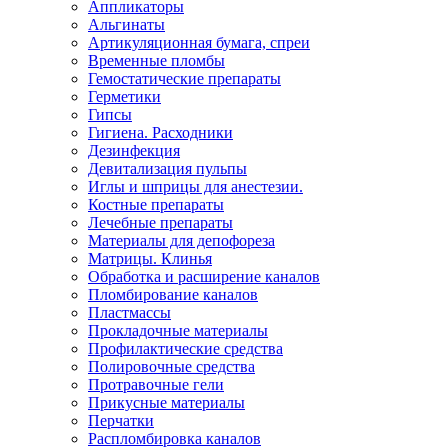
Аппликаторы
Альгинаты
Артикуляционная бумага, спреи
Временные пломбы
Гемостатические препараты
Герметики
Гипсы
Гигиена. Расходники
Дезинфекция
Девитализация пульпы
Иглы и шприцы для анестезии.
Костные препараты
Лечебные препараты
Материалы для депофореза
Матрицы. Клинья
Обработка и расширение каналов
Пломбирование каналов
Пластмассы
Прокладочные материалы
Профилактические средства
Полировочные средства
Протравочные гели
Прикусные материалы
Перчатки
Распломбировка каналов