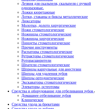
Лезвия для скальпеля, скальпеля с ручкой
одноразовые.
Ложки кюретажные
Лотки, стаканы и биксы металлические
Люксаторы
Молотки, долото хирургические
Ножи стоматологические
Ножницы стоматологические
Ножницы хирургические
Пинцеты стоматологические
Прочие инструменты
Распаторы стоматологические
Ретракторы стоматологические
Роторасширители
Шпатели стоматологические
Шприцы карпульные для анестезии
Щипцы для удаления зубов
Щипцы ортодонтические
Экскаваторы стоматологические
Элеваторы, остеотомы
Средства и оборудование для отбеливания зубов
Домашнее отбеливание зубов
Клиническое
Средства ухода за брекетами
Средства ухода за зубами