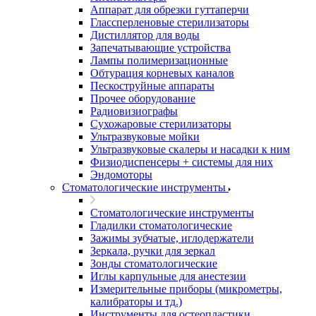
Аппарат для обрезки гуттаперчи
Глассперленовые стерилизаторы
Дистиллятор для воды
Запечатывающие устройства
Лампы полимеризационные
Обтурация корневых каналов
Пескоструйные аппараты
Прочее оборудование
Радиовизиографы
Сухожаровые стерилизаторы
Ультразвуковые мойки
Ультразвуковые скалеры и насадки к ним
Физиодиспенсеры + системы для них
Эндомоторы
Стоматологические инструменты
Стоматологические инструменты
Гладилки стоматологические
Зажимы зубчатые, иглодержатели
Зеркала, ручки для зеркал
Зонды стоматологические
Иглы карпульные для анестезии
Измерительные приборы (микрометры,
калибраторы и тд.)
Инструменты для остеопластики