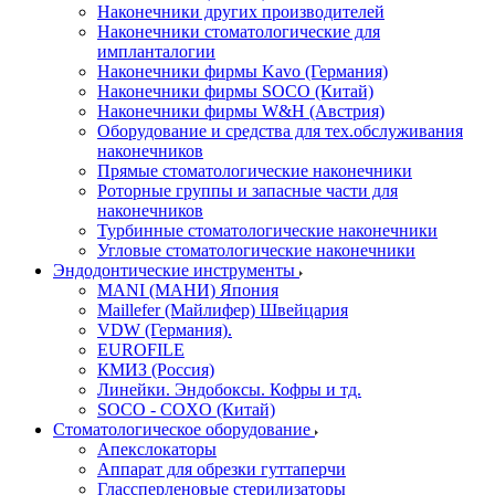
Наконечники других производителей
Наконечники стоматологические для
импланталогии
Наконечники фирмы Kavo (Германия)
Наконечники фирмы SOCO (Китай)
Наконечники фирмы W&H (Австрия)
Оборудование и средства для тех.обслуживания
наконечников
Прямые стоматологические наконечники
Роторные группы и запасные части для
наконечников
Турбинные стоматологические наконечники
Угловые стоматологические наконечники
Эндодонтические инструменты
MANI (МАНИ) Япония
Maillefer (Майлифер) Швейцария
VDW (Германия).
EUROFILE
КМИЗ (Россия)
Линейки. Эндобоксы. Кофры и тд.
SOCO - COXO (Китай)
Стоматологическое оборудование
Апекслокаторы
Аппарат для обрезки гуттаперчи
Глассперленовые стерилизаторы