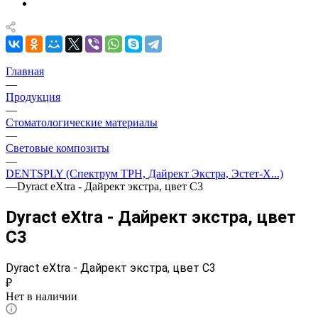
Главная
—
Продукция
—
Стоматологические материалы
—
Световые композиты
—
DENTSPLY (Спектрум TPH, Дайрект Экстра, Эстет-Х...)
—
Dyract eXtra - Дайрект экстра, цвет С3
Dyract eXtra - Дайрект экстра, цвет
С3
Dyract eXtra - Дайрект экстра, цвет С3
₽
Нет в наличии