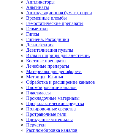
Аппликаторы
Альгинаты
Артикуляционная бумага, спреи
Временные пломбы
Гемостатические препараты
Герметики
Гипсы
Гигиена. Расходники
Дезинфекция
Девитализация пульпы
Иглы и шприцы для анестезии.
Костные препараты
Лечебные препараты
Материалы для депофореза
Матрицы. Клинья
Обработка и расширение каналов
Пломбирование каналов
Пластмассы
Прокладочные материалы
Профилактические средства
Полировочные средства
Протравочные гели
Прикусные материалы
Перчатки
Распломбировка каналов