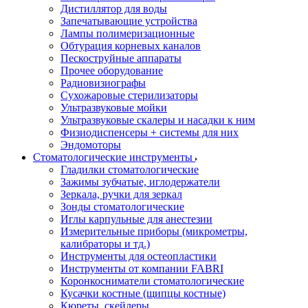
Дистиллятор для воды
Запечатывающие устройства
Лампы полимеризационные
Обтурация корневых каналов
Пескоструйные аппараты
Прочее оборудование
Радиовизиографы
Сухожаровые стерилизаторы
Ультразвуковые мойки
Ультразвуковые скалеры и насадки к ним
Физиодиспенсеры + системы для них
Эндомоторы
Стоматологические инструменты
Гладилки стоматологические
Зажимы зубчатые, иглодержатели
Зеркала, ручки для зеркал
Зонды стоматологические
Иглы карпульные для анестезии
Измерительные приборы (микрометры,
калибраторы и тд.)
Инструменты для остеопластики
Инструменты от компании FABRI
Коронкосниматели стоматологические
Кусачки костные (щипцы костные)
Кюреты, скейлеры