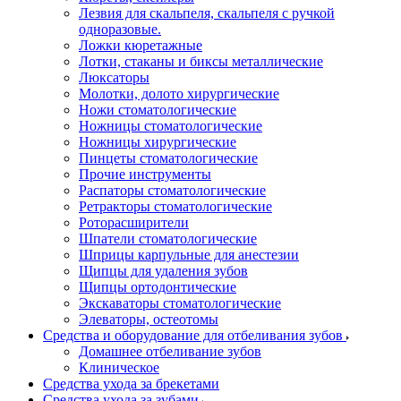
Лезвия для скальпеля, скальпеля с ручкой
одноразовые.
Ложки кюретажные
Лотки, стаканы и биксы металлические
Люксаторы
Молотки, долото хирургические
Ножи стоматологические
Ножницы стоматологические
Ножницы хирургические
Пинцеты стоматологические
Прочие инструменты
Распаторы стоматологические
Ретракторы стоматологические
Роторасширители
Шпатели стоматологические
Шприцы карпульные для анестезии
Щипцы для удаления зубов
Щипцы ортодонтические
Экскаваторы стоматологические
Элеваторы, остеотомы
Средства и оборудование для отбеливания зубов
Домашнее отбеливание зубов
Клиническое
Средства ухода за брекетами
Средства ухода за зубами