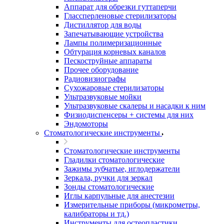
Аппарат для обрезки гуттаперчи
Глассперленовые стерилизаторы
Дистиллятор для воды
Запечатывающие устройства
Лампы полимеризационные
Обтурация корневых каналов
Пескоструйные аппараты
Прочее оборудование
Радиовизиографы
Сухожаровые стерилизаторы
Ультразвуковые мойки
Ультразвуковые скалеры и насадки к ним
Физиодиспенсеры + системы для них
Эндомоторы
Стоматологические инструменты
Стоматологические инструменты
Гладилки стоматологические
Зажимы зубчатые, иглодержатели
Зеркала, ручки для зеркал
Зонды стоматологические
Иглы карпульные для анестезии
Измерительные приборы (микрометры,
калибраторы и тд.)
Инструменты для остеопластики