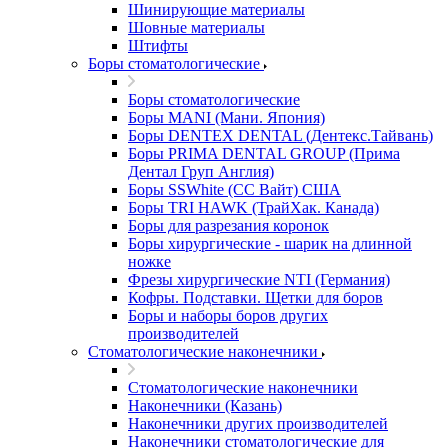
Шинирующие материалы
Шовные материалы
Штифты
Боры стоматологические
Боры стоматологические
Боры MANI (Мани. Япония)
Боры DENTEX DENTAL (Дентекс.Тайвань)
Боры PRIMA DENTAL GROUP (Прима
Дентал Груп Англия)
Боры SSWhite (СС Вайт) США
Боры TRI HAWK (ТрайХак. Канада)
Боры для разрезания коронок
Боры хирургические - шарик на длинной
ножке
Фрезы хирургические NTI (Германия)
Кофры. Подставки. Щетки для боров
Боры и наборы боров других
производителей
Стоматологические наконечники
Стоматологические наконечники
Наконечники (Казань)
Наконечники других производителей
Наконечники стоматологические для