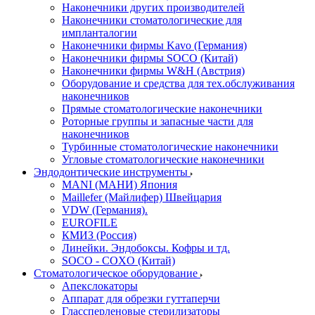
Наконечники других производителей
Наконечники стоматологические для
импланталогии
Наконечники фирмы Kavo (Германия)
Наконечники фирмы SOCO (Китай)
Наконечники фирмы W&H (Австрия)
Оборудование и средства для тех.обслуживания
наконечников
Прямые стоматологические наконечники
Роторные группы и запасные части для
наконечников
Турбинные стоматологические наконечники
Угловые стоматологические наконечники
Эндодонтические инструменты
MANI (МАНИ) Япония
Maillefer (Майлифер) Швейцария
VDW (Германия).
EUROFILE
КМИЗ (Россия)
Линейки. Эндобоксы. Кофры и тд.
SOCO - COXO (Китай)
Стоматологическое оборудование
Апекслокаторы
Аппарат для обрезки гуттаперчи
Глассперленовые стерилизаторы