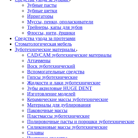
Зубные пасты
Зубные щетки
Ирригаторы
Муссы, пенки, ополаскиватели
Трейнеры, капы для зубов
Флоссы, нити, ёршики
Средства ухода за протезами
Стоматологическая мебель
Зуботехнические материалы
CAD/CAM зуботехнические материалы
Аттачмены
Воск зуботехнический
Вспомогательные средства
Гипсы зуботехнические
Жидкости и лаки зуботехнические
Зубы акриловые HUGE DENT
Изготовление моделей
Керамические массы зуботехнические
Материалы для дублирования
Паковочные массы
Пластмассы зуботехнические
Полировочные пасты и порошки зуботехнические
Силиконовые массы зуботехнические
Сплавы