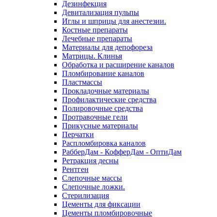
Дезинфекция
Девитализация пульпы
Иглы и шприцы для анестезии.
Костные препараты
Лечебные препараты
Материалы для депофореза
Матрицы. Клинья
Обработка и расширение каналов
Пломбирование каналов
Пластмассы
Прокладочные материалы
Профилактические средства
Полировочные средства
Протравочные гели
Прикусные материалы
Перчатки
Распломбировка каналов
РабберДам - КофферДам - ОптиДам
Ретракция десны
Рентген
Слепочные массы
Слепочные ложки.
Стерилизация
Цементы для фиксации
Цементы пломбировочные