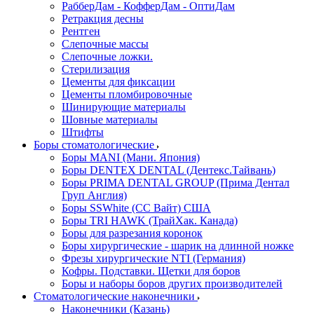
РабберДам - КофферДам - ОптиДам
Ретракция десны
Рентген
Слепочные массы
Слепочные ложки.
Стерилизация
Цементы для фиксации
Цементы пломбировочные
Шинирующие материалы
Шовные материалы
Штифты
Боры стоматологические
Боры MANI (Мани. Япония)
Боры DENTEX DENTAL (Дентекс.Тайвань)
Боры PRIMA DENTAL GROUP (Прима Дентал
Груп Англия)
Боры SSWhite (СС Вайт) США
Боры TRI HAWK (ТрайХак. Канада)
Боры для разрезания коронок
Боры хирургические - шарик на длинной ножке
Фрезы хирургические NTI (Германия)
Кофры. Подставки. Щетки для боров
Боры и наборы боров других производителей
Стоматологические наконечники
Наконечники (Казань)