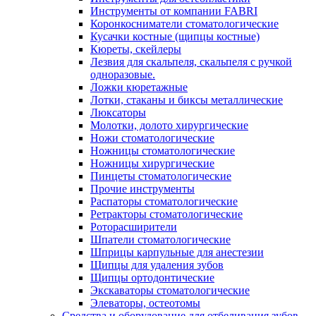
Инструменты от компании FABRI
Коронкосниматели стоматологические
Кусачки костные (щипцы костные)
Кюреты, скейлеры
Лезвия для скальпеля, скальпеля с ручкой
одноразовые.
Ложки кюретажные
Лотки, стаканы и биксы металлические
Люксаторы
Молотки, долото хирургические
Ножи стоматологические
Ножницы стоматологические
Ножницы хирургические
Пинцеты стоматологические
Прочие инструменты
Распаторы стоматологические
Ретракторы стоматологические
Роторасширители
Шпатели стоматологические
Шприцы карпульные для анестезии
Щипцы для удаления зубов
Щипцы ортодонтические
Экскаваторы стоматологические
Элеваторы, остеотомы
Средства и оборудование для отбеливания зубов