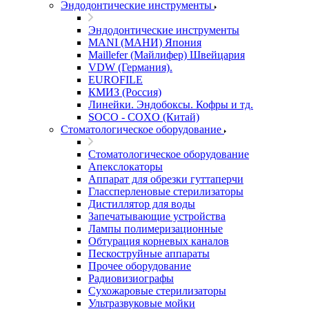
Эндодонтические инструменты
Эндодонтические инструменты
MANI (МАНИ) Япония
Maillefer (Майлифер) Швейцария
VDW (Германия).
EUROFILE
КМИЗ (Россия)
Линейки. Эндобоксы. Кофры и тд.
SOCO - COXO (Китай)
Стоматологическое оборудование
Стоматологическое оборудование
Апекслокаторы
Аппарат для обрезки гуттаперчи
Глассперленовые стерилизаторы
Дистиллятор для воды
Запечатывающие устройства
Лампы полимеризационные
Обтурация корневых каналов
Пескоструйные аппараты
Прочее оборудование
Радиовизиографы
Сухожаровые стерилизаторы
Ультразвуковые мойки