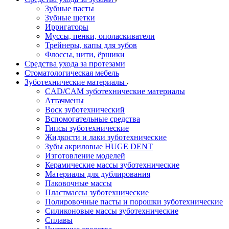
Зубные пасты
Зубные щетки
Ирригаторы
Муссы, пенки, ополаскиватели
Трейнеры, капы для зубов
Флоссы, нити, ёршики
Средства ухода за протезами
Стоматологическая мебель
Зуботехнические материалы
CAD/CAM зуботехнические материалы
Аттачмены
Воск зуботехнический
Вспомогательные средства
Гипсы зуботехнические
Жидкости и лаки зуботехнические
Зубы акриловые HUGE DENT
Изготовление моделей
Керамические массы зуботехнические
Материалы для дублирования
Паковочные массы
Пластмассы зуботехнические
Полировочные пасты и порошки зуботехнические
Силиконовые массы зуботехнические
Сплавы