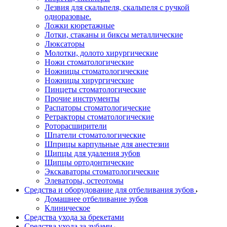
Лезвия для скальпеля, скальпеля с ручкой
одноразовые.
Ложки кюретажные
Лотки, стаканы и биксы металлические
Люксаторы
Молотки, долото хирургические
Ножи стоматологические
Ножницы стоматологические
Ножницы хирургические
Пинцеты стоматологические
Прочие инструменты
Распаторы стоматологические
Ретракторы стоматологические
Роторасширители
Шпатели стоматологические
Шприцы карпульные для анестезии
Щипцы для удаления зубов
Щипцы ортодонтические
Экскаваторы стоматологические
Элеваторы, остеотомы
Средства и оборудование для отбеливания зубов
Домашнее отбеливание зубов
Клиническое
Средства ухода за брекетами
Средства ухода за зубами