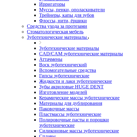
Ирригаторы
Муссы, пенки, ополаскиватели
Трейнеры, капы для зубов
Флоссы, нити, ёршики
Средства ухода за протезами
Стоматологическая мебель
Зуботехнические материалы
Зуботехнические материалы
CAD/CAM зуботехнические материалы
Аттачмены
Воск зуботехнический
Вспомогательные средства
Гипсы зуботехнические
Жидкости и лаки зуботехнические
Зубы акриловые HUGE DENT
Изготовление моделей
Керамические массы зуботехнические
Материалы для дублирования
Паковочные массы
Пластмассы зуботехнические
Полировочные пасты и порошки
зуботехнические
Силиконовые массы зуботехнические
Сплавы