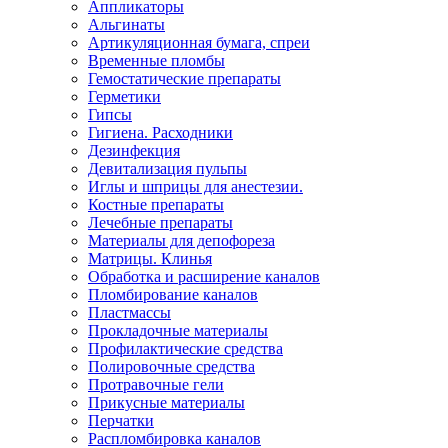
Аппликаторы
Альгинаты
Артикуляционная бумага, спреи
Временные пломбы
Гемостатические препараты
Герметики
Гипсы
Гигиена. Расходники
Дезинфекция
Девитализация пульпы
Иглы и шприцы для анестезии.
Костные препараты
Лечебные препараты
Материалы для депофореза
Матрицы. Клинья
Обработка и расширение каналов
Пломбирование каналов
Пластмассы
Прокладочные материалы
Профилактические средства
Полировочные средства
Протравочные гели
Прикусные материалы
Перчатки
Распломбировка каналов