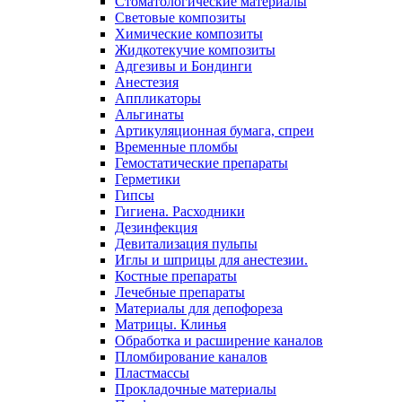
Стоматологические материалы
Световые композиты
Химические композиты
Жидкотекучие композиты
Адгезивы и Бондинги
Анестезия
Аппликаторы
Альгинаты
Артикуляционная бумага, спреи
Временные пломбы
Гемостатические препараты
Герметики
Гипсы
Гигиена. Расходники
Дезинфекция
Девитализация пульпы
Иглы и шприцы для анестезии.
Костные препараты
Лечебные препараты
Материалы для депофореза
Матрицы. Клинья
Обработка и расширение каналов
Пломбирование каналов
Пластмассы
Прокладочные материалы