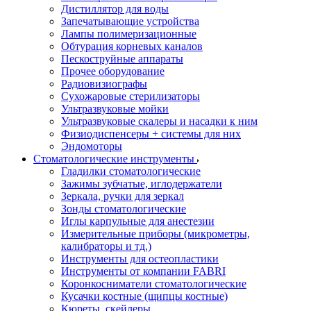
Дистиллятор для воды
Запечатывающие устройства
Лампы полимеризационные
Обтурация корневых каналов
Пескоструйные аппараты
Прочее оборудование
Радиовизиографы
Сухожаровые стерилизаторы
Ультразвуковые мойки
Ультразвуковые скалеры и насадки к ним
Физиодиспенсеры + системы для них
Эндомоторы
Стоматологические инструменты
Гладилки стоматологические
Зажимы зубчатые, иглодержатели
Зеркала, ручки для зеркал
Зонды стоматологические
Иглы карпульные для анестезии
Измерительные приборы (микрометры,
калибраторы и тд.)
Инструменты для остеопластики
Инструменты от компании FABRI
Коронкосниматели стоматологические
Кусачки костные (щипцы костные)
Кюреты, скейлеры