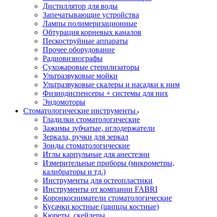
Дистиллятор для воды
Запечатывающие устройства
Лампы полимеризационные
Обтурация корневых каналов
Пескоструйные аппараты
Прочее оборудование
Радиовизиографы
Сухожаровые стерилизаторы
Ультразвуковые мойки
Ультразвуковые скалеры и насадки к ним
Физиодиспенсеры + системы для них
Эндомоторы
Стоматологические инструменты
Гладилки стоматологические
Зажимы зубчатые, иглодержатели
Зеркала, ручки для зеркал
Зонды стоматологические
Иглы карпульные для анестезии
Измерительные приборы (микрометры,
калибраторы и тд.)
Инструменты для остеопластики
Инструменты от компании FABRI
Коронкосниматели стоматологические
Кусачки костные (щипцы костные)
Кюреты, скейлеры