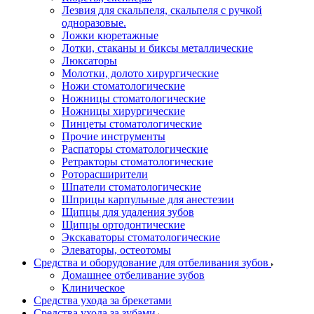
Лезвия для скальпеля, скальпеля с ручкой
одноразовые.
Ложки кюретажные
Лотки, стаканы и биксы металлические
Люксаторы
Молотки, долото хирургические
Ножи стоматологические
Ножницы стоматологические
Ножницы хирургические
Пинцеты стоматологические
Прочие инструменты
Распаторы стоматологические
Ретракторы стоматологические
Роторасширители
Шпатели стоматологические
Шприцы карпульные для анестезии
Щипцы для удаления зубов
Щипцы ортодонтические
Экскаваторы стоматологические
Элеваторы, остеотомы
Средства и оборудование для отбеливания зубов
Домашнее отбеливание зубов
Клиническое
Средства ухода за брекетами
Средства ухода за зубами