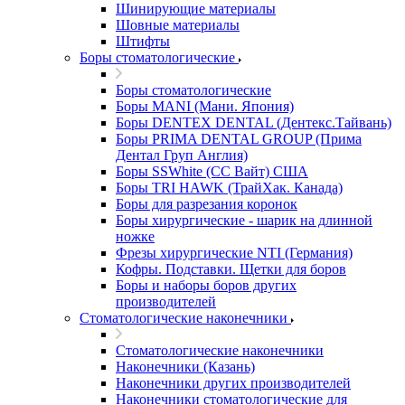
Шинирующие материалы
Шовные материалы
Штифты
Боры стоматологические
Боры стоматологические
Боры MANI (Мани. Япония)
Боры DENTEX DENTAL (Дентекс.Тайвань)
Боры PRIMA DENTAL GROUP (Прима
Дентал Груп Англия)
Боры SSWhite (СС Вайт) США
Боры TRI HAWK (ТрайХак. Канада)
Боры для разрезания коронок
Боры хирургические - шарик на длинной
ножке
Фрезы хирургические NTI (Германия)
Кофры. Подставки. Щетки для боров
Боры и наборы боров других
производителей
Стоматологические наконечники
Стоматологические наконечники
Наконечники (Казань)
Наконечники других производителей
Наконечники стоматологические для