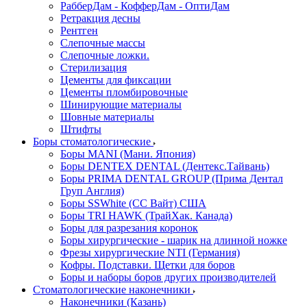
РабберДам - КофферДам - ОптиДам
Ретракция десны
Рентген
Слепочные массы
Слепочные ложки.
Стерилизация
Цементы для фиксации
Цементы пломбировочные
Шинирующие материалы
Шовные материалы
Штифты
Боры стоматологические
Боры MANI (Мани. Япония)
Боры DENTEX DENTAL (Дентекс.Тайвань)
Боры PRIMA DENTAL GROUP (Прима Дентал
Груп Англия)
Боры SSWhite (СС Вайт) США
Боры TRI HAWK (ТрайХак. Канада)
Боры для разрезания коронок
Боры хирургические - шарик на длинной ножке
Фрезы хирургические NTI (Германия)
Кофры. Подставки. Щетки для боров
Боры и наборы боров других производителей
Стоматологические наконечники
Наконечники (Казань)