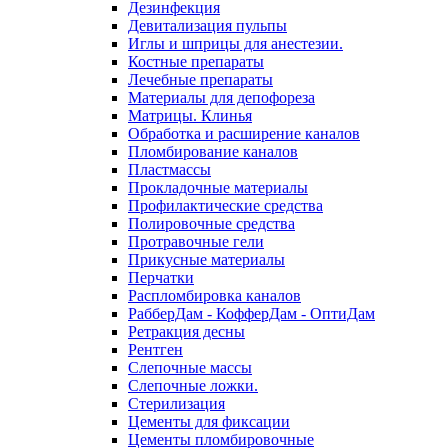
Дезинфекция
Девитализация пульпы
Иглы и шприцы для анестезии.
Костные препараты
Лечебные препараты
Материалы для депофореза
Матрицы. Клинья
Обработка и расширение каналов
Пломбирование каналов
Пластмассы
Прокладочные материалы
Профилактические средства
Полировочные средства
Протравочные гели
Прикусные материалы
Перчатки
Распломбировка каналов
РабберДам - КофферДам - ОптиДам
Ретракция десны
Рентген
Слепочные массы
Слепочные ложки.
Стерилизация
Цементы для фиксации
Цементы пломбировочные