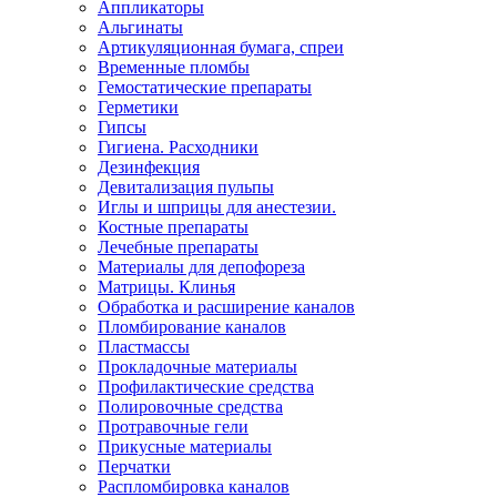
Аппликаторы
Альгинаты
Артикуляционная бумага, спреи
Временные пломбы
Гемостатические препараты
Герметики
Гипсы
Гигиена. Расходники
Дезинфекция
Девитализация пульпы
Иглы и шприцы для анестезии.
Костные препараты
Лечебные препараты
Материалы для депофореза
Матрицы. Клинья
Обработка и расширение каналов
Пломбирование каналов
Пластмассы
Прокладочные материалы
Профилактические средства
Полировочные средства
Протравочные гели
Прикусные материалы
Перчатки
Распломбировка каналов