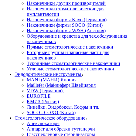
Наконечники других производителей
Наконечники стоматологические для
импланталогии
Наконечники фирмы Kavo (Германия)
Наконечники фирмы SOCO (Китай)
Наконечники фирмы W&H (Австрия)
Оборудование и средства для тех.обслуживания
наконечников
Прямые стоматологические наконечники
Роторные группы и запасные части для
наконечников
Турбинные стоматологические наконечники
Угловые стоматологические наконечники
Эндодонтические инструменты
MANI (МАНИ) Япония
Maillefer (Майлифер) Швейцария
VDW (Германия).
EUROFILE
КМИЗ (Россия)
Линейки. Эндобоксы. Кофры и тд.
SOCO - COXO (Китай)
Стоматологическое оборудование
Апекслокаторы
Аппарат для обрезки гуттаперчи
Глассперленовые стерилизаторы