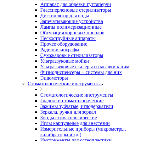
Аппарат для обрезки гуттаперчи
Глассперленовые стерилизаторы
Дистиллятор для воды
Запечатывающие устройства
Лампы полимеризационные
Обтурация корневых каналов
Пескоструйные аппараты
Прочее оборудование
Радиовизиографы
Сухожаровые стерилизаторы
Ультразвуковые мойки
Ультразвуковые скалеры и насадки к ним
Физиодиспенсеры + системы для них
Эндомоторы
Стоматологические инструменты
Стоматологические инструменты
Гладилки стоматологические
Зажимы зубчатые, иглодержатели
Зеркала, ручки для зеркал
Зонды стоматологические
Иглы карпульные для анестезии
Измерительные приборы (микрометры,
калибраторы и тд.)
Инструменты для остеопластики