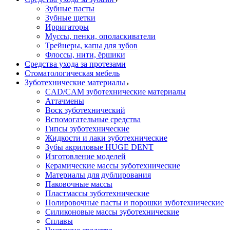
Зубные пасты
Зубные щетки
Ирригаторы
Муссы, пенки, ополаскиватели
Трейнеры, капы для зубов
Флоссы, нити, ёршики
Средства ухода за протезами
Стоматологическая мебель
Зуботехнические материалы
CAD/CAM зуботехнические материалы
Аттачмены
Воск зуботехнический
Вспомогательные средства
Гипсы зуботехнические
Жидкости и лаки зуботехнические
Зубы акриловые HUGE DENT
Изготовление моделей
Керамические массы зуботехнические
Материалы для дублирования
Паковочные массы
Пластмассы зуботехнические
Полировочные пасты и порошки зуботехнические
Силиконовые массы зуботехнические
Сплавы