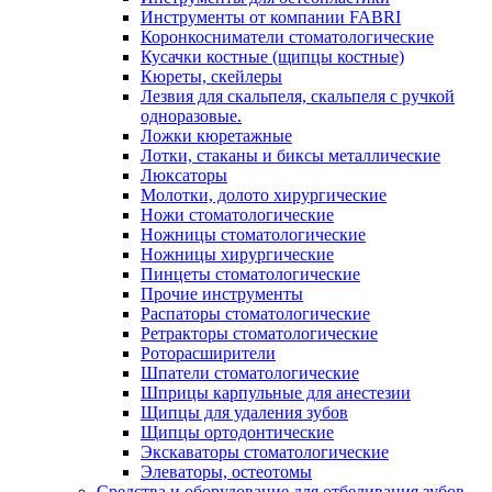
Инструменты от компании FABRI
Коронкосниматели стоматологические
Кусачки костные (щипцы костные)
Кюреты, скейлеры
Лезвия для скальпеля, скальпеля с ручкой
одноразовые.
Ложки кюретажные
Лотки, стаканы и биксы металлические
Люксаторы
Молотки, долото хирургические
Ножи стоматологические
Ножницы стоматологические
Ножницы хирургические
Пинцеты стоматологические
Прочие инструменты
Распаторы стоматологические
Ретракторы стоматологические
Роторасширители
Шпатели стоматологические
Шприцы карпульные для анестезии
Щипцы для удаления зубов
Щипцы ортодонтические
Экскаваторы стоматологические
Элеваторы, остеотомы
Средства и оборудование для отбеливания зубов