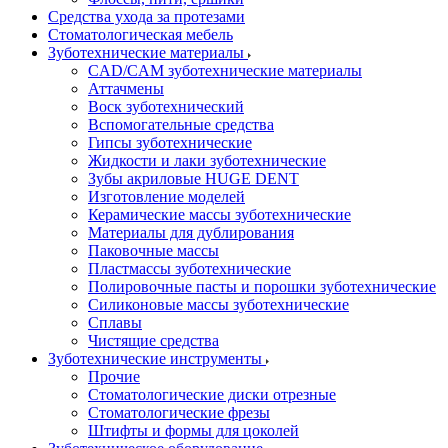
Средства ухода за протезами
Стоматологическая мебель
Зуботехнические материалы
CAD/CAM зуботехнические материалы
Аттачмены
Воск зуботехнический
Вспомогательные средства
Гипсы зуботехнические
Жидкости и лаки зуботехнические
Зубы акриловые HUGE DENT
Изготовление моделей
Керамические массы зуботехнические
Материалы для дублирования
Паковочные массы
Пластмассы зуботехнические
Полировочные пасты и порошки зуботехнические
Силиконовые массы зуботехнические
Сплавы
Чистящие средства
Зуботехнические инструменты
Прочие
Стоматологические диски отрезные
Стоматологические фрезы
Штифты и формы для цоколей