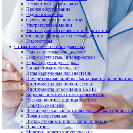
Пескоструйные аппараты
Прочее оборудование
Радиовизиографы
Сухожаровые стерилизаторы
Ультразвуковые мойки
Ультразвуковые скалеры и насадки к ним
Физиодиспенсеры + системы для них
Эндомоторы
Стоматологические инструменты
Гладилки стоматологические
Зажимы зубчатые, иглодержатели
Зеркала, ручки для зеркал
Зонды стоматологические
Иглы карпульные для анестезии
Измерительные приборы (микрометры, калибраторы
Инструменты для остеопластики
Инструменты от компании FABRI
Коронкосниматели стоматологические
Кусачки костные (щипцы костные)
Кюреты, скейлеры
Лезвия для скальпеля, скальпеля с ручкой одноразо
Ложки кюретажные
Лотки, стаканы и биксы металлические
Люксаторы
Молотки, долото хирургические