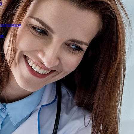
и
конечников
ов