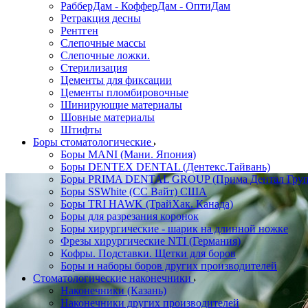
РабберДам - КофферДам - ОптиДам
Ретракция десны
Рентген
Слепочные массы
Слепочные ложки.
Стерилизация
Цементы для фиксации
Цементы пломбировочные
Шинирующие материалы
Шовные материалы
Штифты
Боры стоматологические
Боры MANI (Мани. Япония)
Боры DENTEX DENTAL (Дентекс.Тайвань)
Боры PRIMA DENTAL GROUP (Прима Дентал Груп
Боры SSWhite (СС Вайт) США
Боры TRI HAWK (ТрайХак. Канада)
Боры для разрезания коронок
Боры хирургические - шарик на длинной ножке
Фрезы хирургические NTI (Германия)
Кофры. Подставки. Щетки для боров
Боры и наборы боров других производителей
Стоматологические наконечники
Наконечники (Казань)
Наконечники других производителей