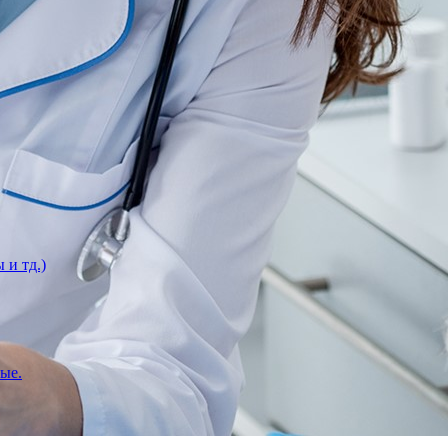
 и тд.)
вые.