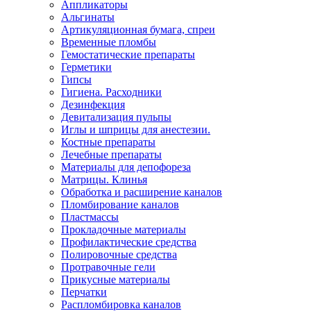
Аппликаторы
Альгинаты
Артикуляционная бумага, спреи
Временные пломбы
Гемостатические препараты
Герметики
Гипсы
Гигиена. Расходники
Дезинфекция
Девитализация пульпы
Иглы и шприцы для анестезии.
Костные препараты
Лечебные препараты
Материалы для депофореза
Матрицы. Клинья
Обработка и расширение каналов
Пломбирование каналов
Пластмассы
Прокладочные материалы
Профилактические средства
Полировочные средства
Протравочные гели
Прикусные материалы
Перчатки
Распломбировка каналов