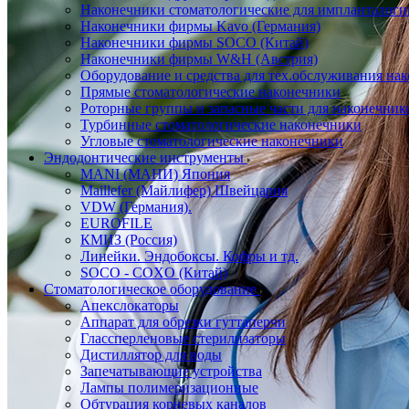
Наконечники стоматологические для импланталоги
Наконечники фирмы Kavo (Германия)
Наконечники фирмы SOCO (Китай)
Наконечники фирмы W&H (Австрия)
Оборудование и средства для тех.обслуживания на
Прямые стоматологические наконечники
Роторные группы и запасные части для наконечник
Турбинные стоматологические наконечники
Угловые стоматологические наконечники
Эндодонтические инструменты
MANI (МАНИ) Япония
Maillefer (Майлифер) Швейцария
VDW (Германия).
EUROFILE
КМИЗ (Россия)
Линейки. Эндобоксы. Кофры и тд.
SOCO - COXO (Китай)
Стоматологическое оборудование
Апекслокаторы
Аппарат для обрезки гуттаперчи
Глассперленовые стерилизаторы
Дистиллятор для воды
Запечатывающие устройства
Лампы полимеризационные
Обтурация корневых каналов