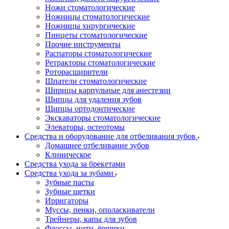
Ножи стоматологические
Ножницы стоматологические
Ножницы хирургические
Пинцеты стоматологические
Прочие инструменты
Распаторы стоматологические
Ретракторы стоматологические
Роторасширители
Шпатели стоматологические
Шприцы карпульные для анестезии
Щипцы для удаления зубов
Щипцы ортодонтические
Экскаваторы стоматологические
Элеваторы, остеотомы
Средства и оборудование для отбеливания зубов
Домашнее отбеливание зубов
Клиническое
Средства ухода за брекетами
Средства ухода за зубами
Зубные пасты
Зубные щетки
Ирригаторы
Муссы, пенки, ополаскиватели
Трейнеры, капы для зубов
Флоссы, нити, ёршики