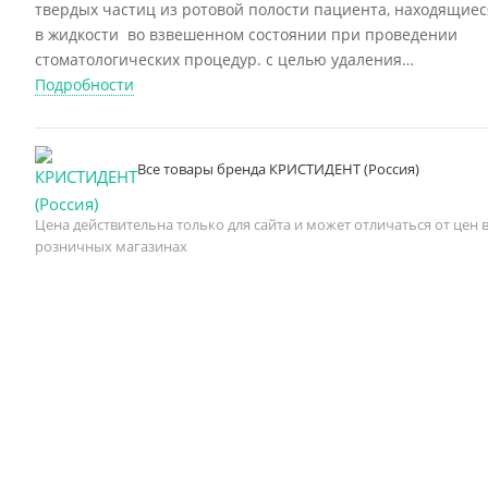
твердых частиц из ротовой полости пациента, находящиес
в жидкости во взвешенном состоянии при проведении
стоматологических процедур. с целью удаления
ограниченного объема жидкости (слюны) и взвеси из рта
Подробности
пациента. АН 11 - для детских + взрослых. Диаметр: 11 мм.
Длина: 150 мм. Цвет: серый. Упаковка: 10 штук.
Производитель: Кристидент (Россия)
Все товары бренда КРИСТИДЕНТ (Россия)
Цена действительна только для сайта и может отличаться от цен 
розничных магазинах