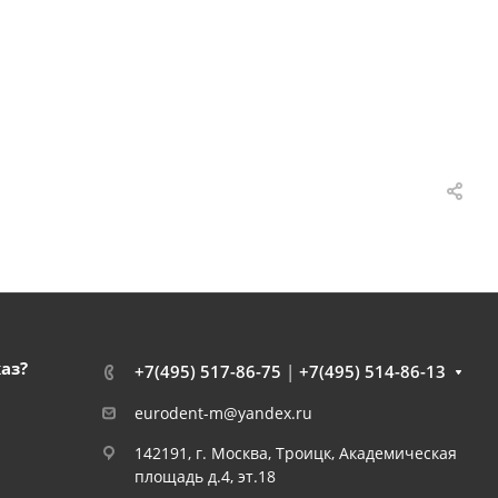
каз?
+7(495) 517-86-75
|
+7(495) 514-86-13
eurodent-m@yandex.ru
142191, г. Москва, Троицк, Академическая
площадь д.4, эт.18