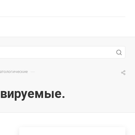
—
матологические
авируемые.