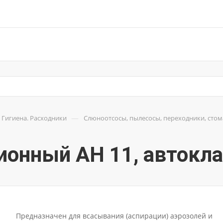
—
Гигиена. Расходники
Слюноотсосы, пылесосы, переходники, сто
ионный АН 11, автокл
Предназначен для всасывания (аспирации) аэрозолей и