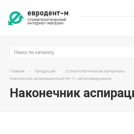
—
—
—
Главная
Продукция
Стоматологические материалы
Наконечник аспирационный АН 11, автоклавируемые.
Наконечник аспирац