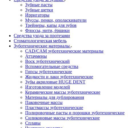
Зубные пасты
Зубные щетки
Ирригаторы
Муссы, пенки, ополаскиватели
Трейнеры, капы для зубов
Флоссы, нити, ёршики
Средства ухода за протезами
Стоматологическая мебель
Зуботехнические материалы
CAD/CAM зуботехнические материалы
Аттачмены
Воск зуботехнический
Вспомогательные средства
Гипсы зуботехнические
Жидкости и лаки зуботехнические
Зубы акриловые HUGE DENT
Изготовление моделей
Керамические массы зуботехнические
Материалы для дублирования
Паковочные массы
Пластмассы зуботехнические
Полировочные пасты и порошки зуботехнические
Силиконовые массы зуботехнические
Сплавы