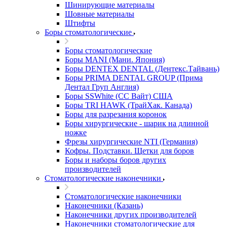
Шинирующие материалы
Шовные материалы
Штифты
Боры стоматологические
Боры стоматологические
Боры MANI (Мани. Япония)
Боры DENTEX DENTAL (Дентекс.Тайвань)
Боры PRIMA DENTAL GROUP (Прима
Дентал Груп Англия)
Боры SSWhite (СС Вайт) США
Боры TRI HAWK (ТрайХак. Канада)
Боры для разрезания коронок
Боры хирургические - шарик на длинной
ножке
Фрезы хирургические NTI (Германия)
Кофры. Подставки. Щетки для боров
Боры и наборы боров других
производителей
Стоматологические наконечники
Стоматологические наконечники
Наконечники (Казань)
Наконечники других производителей
Наконечники стоматологические для