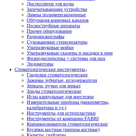
Дистиллятор для воды
Запечатывающие устройства
Лампы полимеризационные
Обтурация корневых каналов
Пескоструйные аппараты
Прочее оборудование
Радиовизиографы
Сухожаровые стерилизаторы
Ультразвуковые мойки
Ультразвуковые скалеры и насадки к ним
Физиодиспенсеры + системы для них
Эндомоторы
Стоматологические инструменты
Гладилки стоматологические
Зажимы зубчатые, иглодержатели
Зеркала, ручки для зеркал
Зонды стоматологические
Иглы карпульные для анестезии
Измерительные приборы (микрометры,
калибраторы и тд.)
Инструменты для остеопластики
Инструменты от компании FABRI
Коронкосниматели стоматологические
Кусачки костные (щипцы костные)
Кюреты, скейлеры