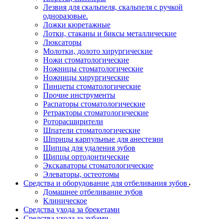
Лезвия для скальпеля, скальпеля с ручкой
одноразовые.
Ложки кюретажные
Лотки, стаканы и биксы металлические
Люксаторы
Молотки, долото хирургические
Ножи стоматологические
Ножницы стоматологические
Ножницы хирургические
Пинцеты стоматологические
Прочие инструменты
Распаторы стоматологические
Ретракторы стоматологические
Роторасширители
Шпатели стоматологические
Шприцы карпульные для анестезии
Щипцы для удаления зубов
Щипцы ортодонтические
Экскаваторы стоматологические
Элеваторы, остеотомы
Средства и оборудование для отбеливания зубов
Домашнее отбеливание зубов
Клиническое
Средства ухода за брекетами
Средства ухода за зубами