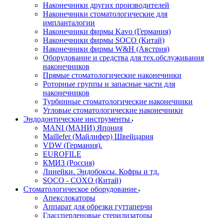
Наконечники других производителей
Наконечники стоматологические для
импланталогии
Наконечники фирмы Kavo (Германия)
Наконечники фирмы SOCO (Китай)
Наконечники фирмы W&H (Австрия)
Оборудование и средства для тех.обслуживания
наконечников
Прямые стоматологические наконечники
Роторные группы и запасные части для
наконечников
Турбинные стоматологические наконечники
Угловые стоматологические наконечники
Эндодонтические инструменты
MANI (МАНИ) Япония
Maillefer (Майлифер) Швейцария
VDW (Германия).
EUROFILE
КМИЗ (Россия)
Линейки. Эндобоксы. Кофры и тд.
SOCO - COXO (Китай)
Стоматологическое оборудование
Апекслокаторы
Аппарат для обрезки гуттаперчи
Глассперленовые стерилизаторы