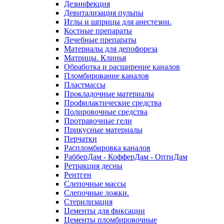
Дезинфекция
Девитализация пульпы
Иглы и шприцы для анестезии.
Костные препараты
Лечебные препараты
Материалы для депофореза
Матрицы. Клинья
Обработка и расширение каналов
Пломбирование каналов
Пластмассы
Прокладочные материалы
Профилактические средства
Полировочные средства
Протравочные гели
Прикусные материалы
Перчатки
Распломбировка каналов
РабберДам - КофферДам - ОптиДам
Ретракция десны
Рентген
Слепочные массы
Слепочные ложки.
Стерилизация
Цементы для фиксации
Цементы пломбировочные