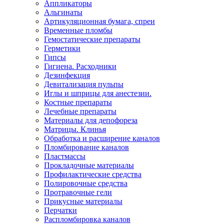
Аппликаторы
Альгинаты
Артикуляционная бумага, спреи
Временные пломбы
Гемостатические препараты
Герметики
Гипсы
Гигиена. Расходники
Дезинфекция
Девитализация пульпы
Иглы и шприцы для анестезии.
Костные препараты
Лечебные препараты
Материалы для депофореза
Матрицы. Клинья
Обработка и расширение каналов
Пломбирование каналов
Пластмассы
Прокладочные материалы
Профилактические средства
Полировочные средства
Протравочные гели
Прикусные материалы
Перчатки
Распломбировка каналов