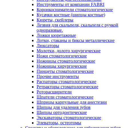
Инструменты от компании FABRI
Коронкосниматели стоматологические
Кусачки костные (щипцы костные)
Кюреты, скейлеры
Лезвия для скальпеля, скальпеля с ручкой
одноразовые.
Ложки кюретажные
Лотки, стаканы и биксы металлические
Люксаторы
Молотки, долото хирургические
Ножи стоматологические
Ножницы стоматологические
Ножницы хирургические
Пинцеты стоматологические
Прочие инструменты
Распаторы стоматологические
Ретракторы стоматологические
Роторасширители
Шпатели стоматологические
Шприцы карпульные для анестезии
Щипцы для удаления зубов
Щипцы ортодонтические
Экскаваторы стоматологические
Элеваторы, остеотомы
Средства и оборудование для отбеливания зубов