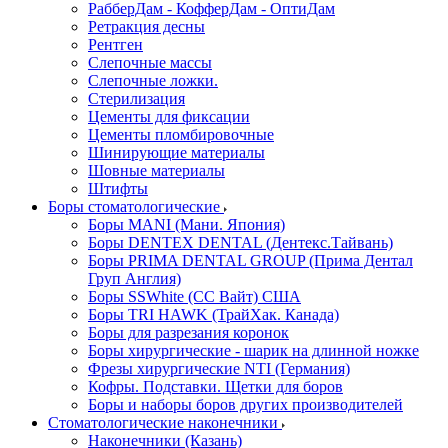
РабберДам - КофферДам - ОптиДам
Ретракция десны
Рентген
Слепочные массы
Слепочные ложки.
Стерилизация
Цементы для фиксации
Цементы пломбировочные
Шинирующие материалы
Шовные материалы
Штифты
Боры стоматологические
Боры MANI (Мани. Япония)
Боры DENTEX DENTAL (Дентекс.Тайвань)
Боры PRIMA DENTAL GROUP (Прима Дентал
Груп Англия)
Боры SSWhite (СС Вайт) США
Боры TRI HAWK (ТрайХак. Канада)
Боры для разрезания коронок
Боры хирургические - шарик на длинной ножке
Фрезы хирургические NTI (Германия)
Кофры. Подставки. Щетки для боров
Боры и наборы боров других производителей
Стоматологические наконечники
Наконечники (Казань)