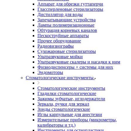
Аппарат для обрезки гуттаперчи
Глассперленовые стерилизаторы
Дистиллятор для воды
Запечатывающие устройства
Лампы полимеризационные
Обтурация корневых каналов
Пескоструйные аппараты
Прочее оборудование
Радиовизиографы
Сухожаровые стерилизаторы
Ультразвуковые мойки
Ультразвуковые скалеры и насадки к ним
Физиодиспенсеры + системы для них
Эндомоторы
Стоматологические инструменты
Стоматологические инструменты
Гладилки стоматологические
Зажимы зубчатые, иглодержатели
Зеркала, ручки для зеркал
Зонды стоматологические
Иглы карпульные для анестезии
Измерительные приборы (микрометры,
калибраторы и тд.)
Инструменты для остеопластики