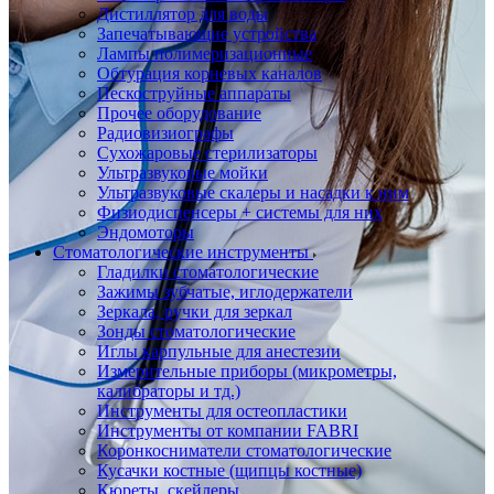
Дистиллятор для воды
Запечатывающие устройства
Лампы полимеризационные
Обтурация корневых каналов
Пескоструйные аппараты
Прочее оборудование
Радиовизиографы
Сухожаровые стерилизаторы
Ультразвуковые мойки
Ультразвуковые скалеры и насадки к ним
Физиодиспенсеры + системы для них
Эндомоторы
Стоматологические инструменты
Гладилки стоматологические
Зажимы зубчатые, иглодержатели
Зеркала, ручки для зеркал
Зонды стоматологические
Иглы карпульные для анестезии
Измерительные приборы (микрометры,
калибраторы и тд.)
Инструменты для остеопластики
Инструменты от компании FABRI
Коронкосниматели стоматологические
Кусачки костные (щипцы костные)
Кюреты, скейлеры