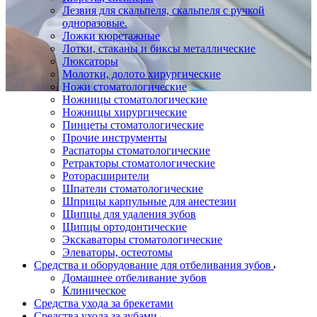
Лезвия для скальпеля, скальпеля с ручкой
одноразовые.
Ложки кюретажные
Лотки, стаканы и биксы металлические
Люксаторы
Молотки, долото хирургические
Ножи стоматологические
Ножницы стоматологические
Ножницы хирургические
Пинцеты стоматологические
Прочие инструменты
Распаторы стоматологические
Ретракторы стоматологические
Роторасширители
Шпатели стоматологические
Шприцы карпульные для анестезии
Щипцы для удаления зубов
Щипцы ортодонтические
Экскаваторы стоматологические
Элеваторы, остеотомы
Средства и оборудование для отбеливания зубов
Домашнее отбеливание зубов
Клиническое
Средства ухода за брекетами
Средства ухода за зубами