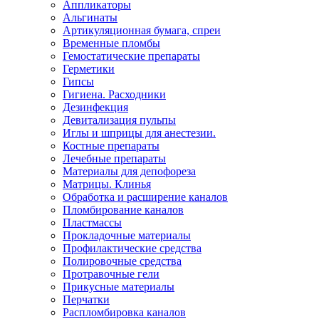
Аппликаторы
Альгинаты
Артикуляционная бумага, спреи
Временные пломбы
Гемостатические препараты
Герметики
Гипсы
Гигиена. Расходники
Дезинфекция
Девитализация пульпы
Иглы и шприцы для анестезии.
Костные препараты
Лечебные препараты
Материалы для депофореза
Матрицы. Клинья
Обработка и расширение каналов
Пломбирование каналов
Пластмассы
Прокладочные материалы
Профилактические средства
Полировочные средства
Протравочные гели
Прикусные материалы
Перчатки
Распломбировка каналов