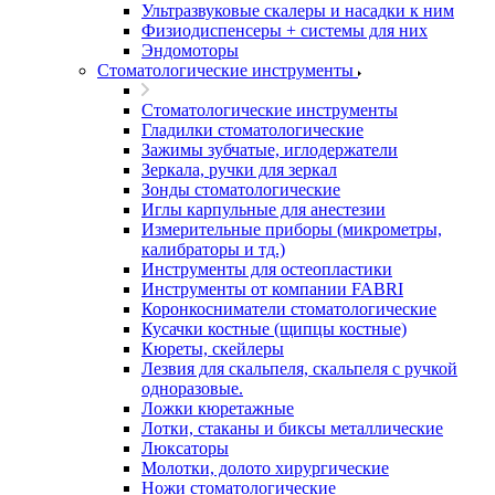
Ультразвуковые скалеры и насадки к ним
Физиодиспенсеры + системы для них
Эндомоторы
Стоматологические инструменты
Стоматологические инструменты
Гладилки стоматологические
Зажимы зубчатые, иглодержатели
Зеркала, ручки для зеркал
Зонды стоматологические
Иглы карпульные для анестезии
Измерительные приборы (микрометры,
калибраторы и тд.)
Инструменты для остеопластики
Инструменты от компании FABRI
Коронкосниматели стоматологические
Кусачки костные (щипцы костные)
Кюреты, скейлеры
Лезвия для скальпеля, скальпеля с ручкой
одноразовые.
Ложки кюретажные
Лотки, стаканы и биксы металлические
Люксаторы
Молотки, долото хирургические
Ножи стоматологические