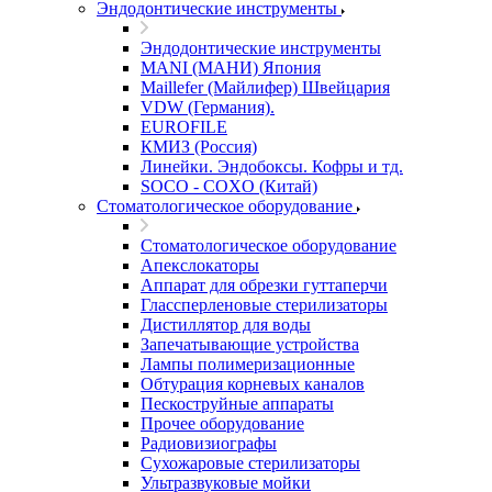
Эндодонтические инструменты
Эндодонтические инструменты
MANI (МАНИ) Япония
Maillefer (Майлифер) Швейцария
VDW (Германия).
EUROFILE
КМИЗ (Россия)
Линейки. Эндобоксы. Кофры и тд.
SOCO - COXO (Китай)
Стоматологическое оборудование
Стоматологическое оборудование
Апекслокаторы
Аппарат для обрезки гуттаперчи
Глассперленовые стерилизаторы
Дистиллятор для воды
Запечатывающие устройства
Лампы полимеризационные
Обтурация корневых каналов
Пескоструйные аппараты
Прочее оборудование
Радиовизиографы
Сухожаровые стерилизаторы
Ультразвуковые мойки