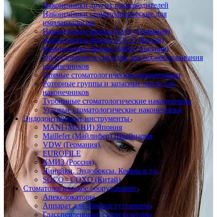
Наконечники других производителей
Наконечники стоматологические для
импланталогии
Наконечники фирмы Kavo (Германия)
Наконечники фирмы SOCO (Китай)
Наконечники фирмы W&H (Австрия)
Оборудование и средства для тех.обслуживания
наконечников
Прямые стоматологические наконечники
Роторные группы и запасные части для
наконечников
Турбинные стоматологические наконечники
Угловые стоматологические наконечники
Эндодонтические инструменты
MANI (МАНИ) Япония
Maillefer (Майлифер) Швейцария
VDW (Германия).
EUROFILE
КМИЗ (Россия)
Линейки. Эндобоксы. Кофры и тд.
SOCO - COXO (Китай)
Стоматологическое оборудование
Апекслокаторы
Аппарат для обрезки гуттаперчи
Глассперленовые стерилизаторы