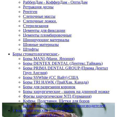
РабберДам - КофферДам - ОптиДам
Ретракция десны
Рентген
Слепочные массы
Слепочные ложки.
Стерилизация
Цементы для фиксации
Цементы пломбировочные
Шинирующие материалы
Шовные материалы
Штифты
Боры стоматологические
Боры MANI (Мани. Япония)
Боры DENTEX DENTAL (Дентекс.Тайвань)
Боры PRIMA DENTAL GROUP (Прима Дентал
Груп Англия)
Боры SSWhite (СС Вайт) США
Боры TRI HAWK (ТрайХак. Канада)
Боры для разрезания коронок
Боры хирургические - шарик на длинной ножке
Фрезы хирургические NTI (Германия)
Кофры. Подставки. Щетки для боров
Боры и наборы боров других производителей
Стоматологические наконечники
Наконечники (Казань)