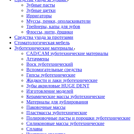
Зубные пасты
Зубные щетки
Ирригаторы
Муссы, пенки, ополаскиватели
Трейнеры, капы для зубов
Флоссы, нити, ёршики
Средства ухода за протезами
Стоматологическая мебель
Зуботехнические материалы
CAD/CAM зуботехнические материалы
Аттачмены
Воск зуботехнический
Вспомогательные средства
Гипсы зуботехнические
Жидкости и лаки зуботехнические
Зубы акриловые HUGE DENT
Изготовление моделей
Керамические массы зуботехнические
Материалы для дублирования
Паковочные массы
Пластмассы зуботехнические
Полировочные пасты и порошки зуботехнические
Силиконовые массы зуботехнические
Сплавы