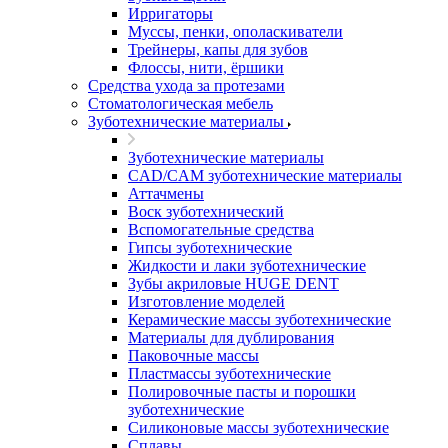
Ирригаторы
Муссы, пенки, ополаскиватели
Трейнеры, капы для зубов
Флоссы, нити, ёршики
Средства ухода за протезами
Стоматологическая мебель
Зуботехнические материалы
Зуботехнические материалы
CAD/CAM зуботехнические материалы
Аттачмены
Воск зуботехнический
Вспомогательные средства
Гипсы зуботехнические
Жидкости и лаки зуботехнические
Зубы акриловые HUGE DENT
Изготовление моделей
Керамические массы зуботехнические
Материалы для дублирования
Паковочные массы
Пластмассы зуботехнические
Полировочные пасты и порошки
зуботехнические
Силиконовые массы зуботехнические
Сплавы