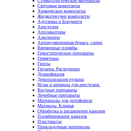
Стоматологические материалы
Световые композиты
Химические композиты
Жидкотекучие композиты
Адгезивы и Бондинги
Анестезия
Аппликаторы
Альгинаты
Артикуляционная бумага, спреи
Временные пломбы
Гемостатические препараты
Герметики
Гипсы
Гигиена. Расходники
Дезинфекция
Девитализация пульпы
Иглы и шприцы для анестезии.
Костные препараты
Лечебные препараты
Материалы для депофореза
Матрицы. Клинья
Обработка и расширение каналов
Пломбирование каналов
Пластмассы
Прокладочные материалы