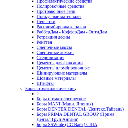
Профилактические средства
Полировочные средства
Протравочные гели
Прикусные материалы
Перчатки
Распломбировка каналов
РабберДам - КофферДам - ОптиДам
Ретракция десны
Рентген
Слепочные массы
Слепочные ложки.
Стерилизация
Цементы для фиксации
Цементы пломбировочные
Шинирующие материалы
Шовные материалы
Штифты
Боры стоматологические
Боры стоматологические
Боры MANI (Мани. Япония)
Боры DENTEX DENTAL (Дентекс.Тайвань)
Боры PRIMA DENTAL GROUP (Прима
Дентал Груп Англия)
Боры SSWhite (СС Вайт) США