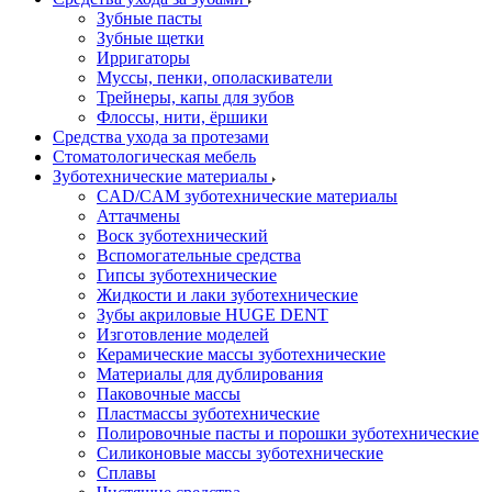
Зубные пасты
Зубные щетки
Ирригаторы
Муссы, пенки, ополаскиватели
Трейнеры, капы для зубов
Флоссы, нити, ёршики
Средства ухода за протезами
Стоматологическая мебель
Зуботехнические материалы
CAD/CAM зуботехнические материалы
Аттачмены
Воск зуботехнический
Вспомогательные средства
Гипсы зуботехнические
Жидкости и лаки зуботехнические
Зубы акриловые HUGE DENT
Изготовление моделей
Керамические массы зуботехнические
Материалы для дублирования
Паковочные массы
Пластмассы зуботехнические
Полировочные пасты и порошки зуботехнические
Силиконовые массы зуботехнические
Сплавы