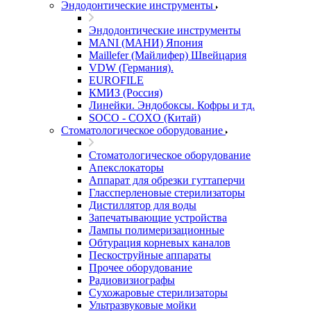
Эндодонтические инструменты
Эндодонтические инструменты
MANI (МАНИ) Япония
Maillefer (Майлифер) Швейцария
VDW (Германия).
EUROFILE
КМИЗ (Россия)
Линейки. Эндобоксы. Кофры и тд.
SOCO - COXO (Китай)
Стоматологическое оборудование
Стоматологическое оборудование
Апекслокаторы
Аппарат для обрезки гуттаперчи
Глассперленовые стерилизаторы
Дистиллятор для воды
Запечатывающие устройства
Лампы полимеризационные
Обтурация корневых каналов
Пескоструйные аппараты
Прочее оборудование
Радиовизиографы
Сухожаровые стерилизаторы
Ультразвуковые мойки