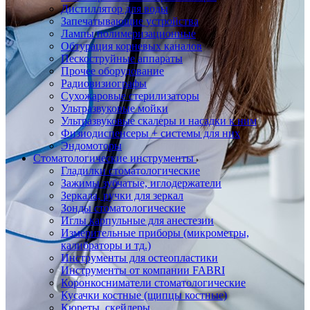
Дистиллятор для воды
Запечатывающие устройства
Лампы полимеризационные
Обтурация корневых каналов
Пескоструйные аппараты
Прочее оборудование
Радиовизиографы
Сухожаровые стерилизаторы
Ультразвуковые мойки
Ультразвуковые скалеры и насадки к ним
Физиодиспенсеры + системы для них
Эндомоторы
Стоматологические инструменты
Гладилки стоматологические
Зажимы зубчатые, иглодержатели
Зеркала, ручки для зеркал
Зонды стоматологические
Иглы карпульные для анестезии
Измерительные приборы (микрометры,
калибраторы и тд.)
Инструменты для остеопластики
Инструменты от компании FABRI
Коронкосниматели стоматологические
Кусачки костные (щипцы костные)
Кюреты, скейлеры