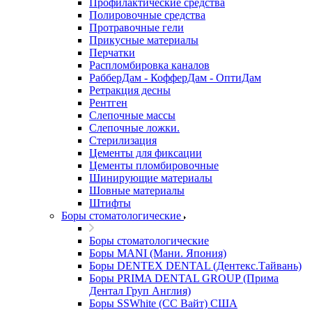
Профилактические средства
Полировочные средства
Протравочные гели
Прикусные материалы
Перчатки
Распломбировка каналов
РабберДам - КофферДам - ОптиДам
Ретракция десны
Рентген
Слепочные массы
Слепочные ложки.
Стерилизация
Цементы для фиксации
Цементы пломбировочные
Шинирующие материалы
Шовные материалы
Штифты
Боры стоматологические
Боры стоматологические
Боры MANI (Мани. Япония)
Боры DENTEX DENTAL (Дентекс.Тайвань)
Боры PRIMA DENTAL GROUP (Прима
Дентал Груп Англия)
Боры SSWhite (СС Вайт) США