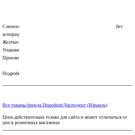
Слюноотсосы одноразовые. Оптимальное всасывание без
аспирации ткани слизистой.
Желтые.
Упаковка: 100 штук.
Производитель: Dispodent (Китай)
Подробности
Все товары бренда Dispodent/Дисподент (Израиль)
Цена действительна только для сайта и может отличаться от
цен в розничных магазинах