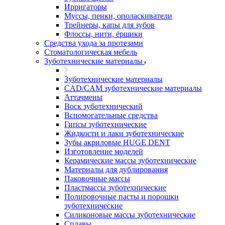
Ирригаторы
Муссы, пенки, ополаскиватели
Трейнеры, капы для зубов
Флоссы, нити, ёршики
Средства ухода за протезами
Стоматологическая мебель
Зуботехнические материалы
Зуботехнические материалы
CAD/CAM зуботехнические материалы
Аттачмены
Воск зуботехнический
Вспомогательные средства
Гипсы зуботехнические
Жидкости и лаки зуботехнические
Зубы акриловые HUGE DENT
Изготовление моделей
Керамические массы зуботехнические
Материалы для дублирования
Паковочные массы
Пластмассы зуботехнические
Полировочные пасты и порошки
зуботехнические
Силиконовые массы зуботехнические
Сплавы