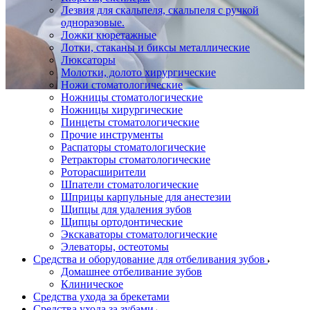
Лезвия для скальпеля, скальпеля с ручкой
одноразовые.
Ложки кюретажные
Лотки, стаканы и биксы металлические
Люксаторы
Молотки, долото хирургические
Ножи стоматологические
Ножницы стоматологические
Ножницы хирургические
Пинцеты стоматологические
Прочие инструменты
Распаторы стоматологические
Ретракторы стоматологические
Роторасширители
Шпатели стоматологические
Шприцы карпульные для анестезии
Щипцы для удаления зубов
Щипцы ортодонтические
Экскаваторы стоматологические
Элеваторы, остеотомы
Средства и оборудование для отбеливания зубов
Домашнее отбеливание зубов
Клиническое
Средства ухода за брекетами
Средства ухода за зубами