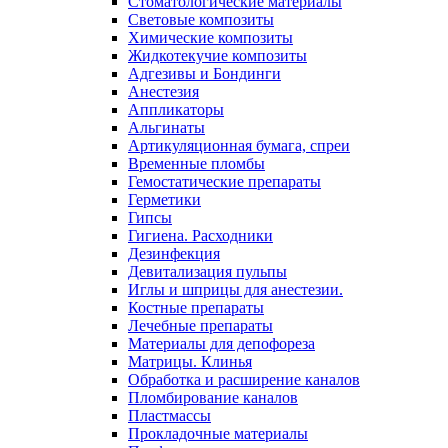
Стоматологические материалы
Световые композиты
Химические композиты
Жидкотекучие композиты
Адгезивы и Бондинги
Анестезия
Аппликаторы
Альгинаты
Артикуляционная бумага, спреи
Временные пломбы
Гемостатические препараты
Герметики
Гипсы
Гигиена. Расходники
Дезинфекция
Девитализация пульпы
Иглы и шприцы для анестезии.
Костные препараты
Лечебные препараты
Материалы для депофореза
Матрицы. Клинья
Обработка и расширение каналов
Пломбирование каналов
Пластмассы
Прокладочные материалы