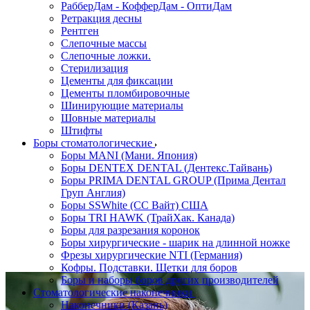
РабберДам - КофферДам - ОптиДам
Ретракция десны
Рентген
Слепочные массы
Слепочные ложки.
Стерилизация
Цементы для фиксации
Цементы пломбировочные
Шинирующие материалы
Шовные материалы
Штифты
Боры стоматологические
Боры MANI (Мани. Япония)
Боры DENTEX DENTAL (Дентекс.Тайвань)
Боры PRIMA DENTAL GROUP (Прима Дентал
Груп Англия)
Боры SSWhite (СС Вайт) США
Боры TRI HAWK (ТрайХак. Канада)
Боры для разрезания коронок
Боры хирургические - шарик на длинной ножке
Фрезы хирургические NTI (Германия)
Кофры. Подставки. Щетки для боров
Боры и наборы боров других производителей
Стоматологические наконечники
Наконечники (Казань)