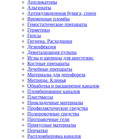
Аппликаторы
Альгинаты
Артикуляционная бумага, спреи
Временные пломбы
Гемостатические препараты
Герметики
Гипсы
Гигиена. Расходники
Дезинфекция
Девитализация пульпы
Иглы и шприцы для анестезии.
Костные препараты
Лечебные препараты
Материалы для депофореза
Матрицы. Клинья
Обработка и расширение каналов
Пломбирование каналов
Пластмассы
Прокладочные материалы
Профилактические средства
Полировочные средства
Протравочные гели
Прикусные материалы
Перчатки
Распломбировка каналов