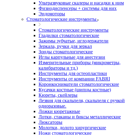
Ультразвуковые скалеры и насадки к ним
Физиодиспенсеры + системы для них
Эндомоторы
Стоматологические инструменты
Стоматологические инструменты
Гладилки стоматологические
Зажимы зубчатые, иглодержатели
Зеркала, ручки для зеркал
Зонды стоматологические
Иглы карпульные для анестезии
Измерительные приборы (микрометры,
калибраторы и тд.)
Инструменты для остеопластики
Инструменты от компании FABRI
Коронкосниматели стоматологические
Кусачки костные (щипцы костные)
Кюреты, скейлеры
Лезвия для скальпеля, скальпеля с ручкой
одноразовые.
Ложки кюретажные
Лотки, стаканы и биксы металлические
Люксаторы
Молотки, долото хирургические
Ножи стоматологические