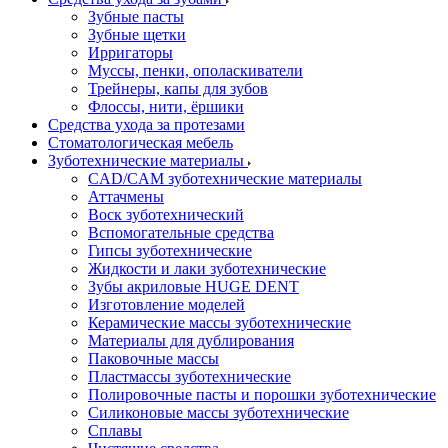
Зубные пасты
Зубные щетки
Ирригаторы
Муссы, пенки, ополаскиватели
Трейнеры, капы для зубов
Флоссы, нити, ёршики
Средства ухода за протезами
Стоматологическая мебель
Зуботехнические материалы
CAD/CAM зуботехнические материалы
Аттачмены
Воск зуботехнический
Вспомогательные средства
Гипсы зуботехнические
Жидкости и лаки зуботехнические
Зубы акриловые HUGE DENT
Изготовление моделей
Керамические массы зуботехнические
Материалы для дублирования
Паковочные массы
Пластмассы зуботехнические
Полировочные пасты и порошки зуботехнические
Силиконовые массы зуботехнические
Сплавы