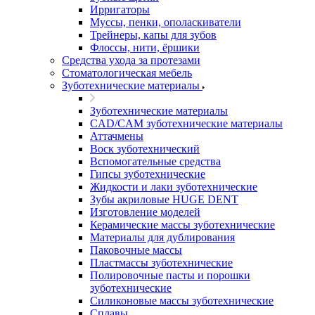
Ирригаторы
Муссы, пенки, ополаскиватели
Трейнеры, капы для зубов
Флоссы, нити, ёршики
Средства ухода за протезами
Стоматологическая мебель
Зуботехнические материалы
Зуботехнические материалы
CAD/CAM зуботехнические материалы
Аттачмены
Воск зуботехнический
Вспомогательные средства
Гипсы зуботехнические
Жидкости и лаки зуботехнические
Зубы акриловые HUGE DENT
Изготовление моделей
Керамические массы зуботехнические
Материалы для дублирования
Паковочные массы
Пластмассы зуботехнические
Полировочные пасты и порошки
зуботехнические
Силиконовые массы зуботехнические
Сплавы