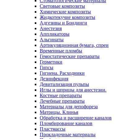
Стоматологические материалы
Световые композиты
Химические композиты
Жидкотекучие композиты
Адгезивы и Бондинги
Анестезия
Аппликаторы
Альгинаты
Артикуляционная бумага, спреи
Временные пломбы
Гемостатические препараты
Герметики
Гипсы
Гигиена. Расходники
Дезинфекция
Девитализация пульпы
Иглы и шприцы для анестезии.
Костные препараты
Лечебные препараты
Материалы для депофореза
Матрицы. Клинья
Обработка и расширение каналов
Пломбирование каналов
Пластмассы
Прокладочные материалы