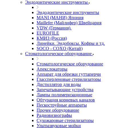
Эндодонтические инструменты
Эндодонтические инструменты
MANI (МАНИ) Япония
Maillefer (Майлифер) Швейцария
VDW (Германия).
EUROFILE
КМИЗ (Россия)
Линейки. Эндобоксы. Кофры и тд.
SOCO - COXO (Китай)
Стоматологическое оборудование
Стоматологическое оборудование
Апекслокаторы
Аппарат для обрезки гуттаперчи
Глассперленовые стерилизаторы
Дистиллятор для воды
Запечатывающие устройства
Лампы полимеризационные
Обтурация корневых каналов
Пескоструйные аппараты
Прочее оборудование
Радиовизиографы
Сухожаровые стерилизаторы
Ультразвуковые мойки