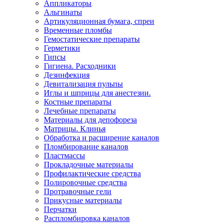
Аппликаторы
Альгинаты
Артикуляционная бумага, спреи
Временные пломбы
Гемостатические препараты
Герметики
Гипсы
Гигиена. Расходники
Дезинфекция
Девитализация пульпы
Иглы и шприцы для анестезии.
Костные препараты
Лечебные препараты
Материалы для депофореза
Матрицы. Клинья
Обработка и расширение каналов
Пломбирование каналов
Пластмассы
Прокладочные материалы
Профилактические средства
Полировочные средства
Протравочные гели
Прикусные материалы
Перчатки
Распломбировка каналов