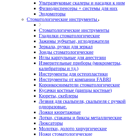
Ультразвуковые скалеры и насадки к ним
Физиодиспенсеры + системы для них
Эндомоторы
Стоматологические инструменты
Стоматологические инструменты
Гладилки стоматологические
Зажимы зубчатые, иглодержатели
Зеркала, ручки для зеркал
Зонды стоматологические
Иглы карпульные для анестезии
Измерительные приборы (микрометры,
калибраторы и тд.)
Инструменты для остеопластики
Инструменты от компании FABRI
Коронкосниматели стоматологические
Кусачки костные (щипцы костные)
Кюреты, скейлеры
Лезвия для скальпеля, скальпеля с ручкой
одноразовые.
Ложки кюретажные
Лотки, стаканы и биксы металлические
Люксаторы
Молотки, долото хирургические
Ножи стоматологические