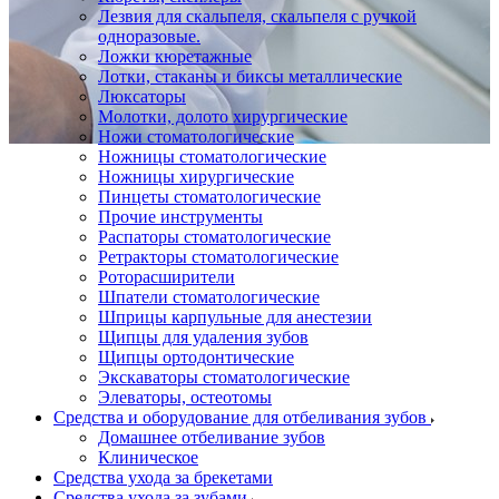
Лезвия для скальпеля, скальпеля с ручкой
одноразовые.
Ложки кюретажные
Лотки, стаканы и биксы металлические
Люксаторы
Молотки, долото хирургические
Ножи стоматологические
Ножницы стоматологические
Ножницы хирургические
Пинцеты стоматологические
Прочие инструменты
Распаторы стоматологические
Ретракторы стоматологические
Роторасширители
Шпатели стоматологические
Шприцы карпульные для анестезии
Щипцы для удаления зубов
Щипцы ортодонтические
Экскаваторы стоматологические
Элеваторы, остеотомы
Средства и оборудование для отбеливания зубов
Домашнее отбеливание зубов
Клиническое
Средства ухода за брекетами
Средства ухода за зубами