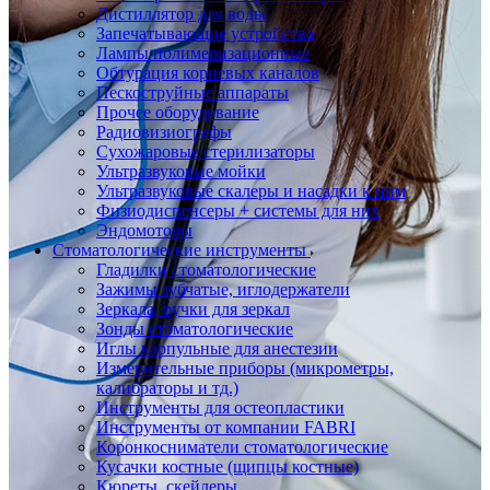
Дистиллятор для воды
Запечатывающие устройства
Лампы полимеризационные
Обтурация корневых каналов
Пескоструйные аппараты
Прочее оборудование
Радиовизиографы
Сухожаровые стерилизаторы
Ультразвуковые мойки
Ультразвуковые скалеры и насадки к ним
Физиодиспенсеры + системы для них
Эндомоторы
Стоматологические инструменты
Гладилки стоматологические
Зажимы зубчатые, иглодержатели
Зеркала, ручки для зеркал
Зонды стоматологические
Иглы карпульные для анестезии
Измерительные приборы (микрометры,
калибраторы и тд.)
Инструменты для остеопластики
Инструменты от компании FABRI
Коронкосниматели стоматологические
Кусачки костные (щипцы костные)
Кюреты, скейлеры