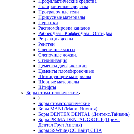
Профилактические средства
Полировочные средства
Протравочные гели
Прикусные материалы
Перчатки
Распломбировка каналов
РабберДам - КофферДам - ОптиДам
Ретракция десны
Рентген
Слепочные массы
Слепочные ложки.
Стерилизация
Цементы для фиксации
Цементы пломбировочные
Шинирующие материалы
Шовные материалы
Штифты
Боры стоматологические
Боры стоматологические
Боры MANI (Мани. Япония)
Боры DENTEX DENTAL (Дентекс.Тайвань)
Боры PRIMA DENTAL GROUP (Прима
Дентал Груп Англия)
Боры SSWhite (СС Вайт) США