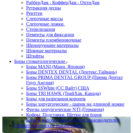
РабберДам - КофферДам - ОптиДам
Ретракция десны
Рентген
Слепочные массы
Слепочные ложки.
Стерилизация
Цементы для фиксации
Цементы пломбировочные
Шинирующие материалы
Шовные материалы
Штифты
Боры стоматологические
Боры MANI (Мани. Япония)
Боры DENTEX DENTAL (Дентекс.Тайвань)
Боры PRIMA DENTAL GROUP (Прима Дентал
Груп Англия)
Боры SSWhite (СС Вайт) США
Боры TRI HAWK (ТрайХак. Канада)
Боры для разрезания коронок
Боры хирургические - шарик на длинной ножке
Фрезы хирургические NTI (Германия)
Кофры. Подставки. Щетки для боров
Боры и наборы боров других производителей
Стоматологические наконечники
Наконечники (Казань)