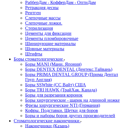
РабберДам - КофферДам - ОптиДам
Ретракция десны
Рентген
Слепочные массы
Слепочные ложки.
Стерилизация
Цементы для фиксации
Цементы пломбировочные
Шинирующие материалы
Шовные материалы
Штифты
Боры стоматологические
Боры MANI (Мани. Япония)
Боры DENTEX DENTAL (Дентекс.Тайвань)
Боры PRIMA DENTAL GROUP (Прима Дентал
Груп Англия)
Боры SSWhite (СС Вайт) США
Боры TRI HAWK (ТрайХак. Канада)
Боры для разрезания коронок
Боры хирургические - шарик на длинной ножке
Фрезы хирургические NTI (Германия)
Кофры. Подставки. Щетки для боров
Боры и наборы боров других производителей
Стоматологические наконечники
Наконечники (Казань)