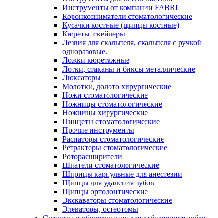
Инструменты от компании FABRI
Коронкосниматели стоматологические
Кусачки костные (щипцы костные)
Кюреты, скейлеры
Лезвия для скальпеля, скальпеля с ручкой
одноразовые.
Ложки кюретажные
Лотки, стаканы и биксы металлические
Люксаторы
Молотки, долото хирургические
Ножи стоматологические
Ножницы стоматологические
Ножницы хирургические
Пинцеты стоматологические
Прочие инструменты
Распаторы стоматологические
Ретракторы стоматологические
Роторасширители
Шпатели стоматологические
Шприцы карпульные для анестезии
Щипцы для удаления зубов
Щипцы ортодонтические
Экскаваторы стоматологические
Элеваторы, остеотомы
Средства и оборудование для отбеливания зубов