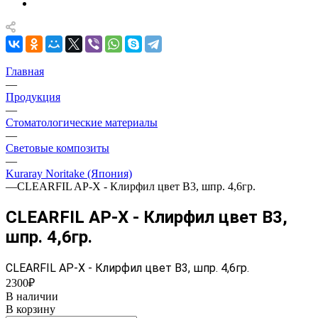
Главная
—
Продукция
—
Стоматологические материалы
—
Световые композиты
—
Kuraray Noritake (Япония)
—
CLEARFIL AP-X - Клирфил цвет В3, шпр. 4,6гр.
CLEARFIL AP-X - Клирфил цвет В3,
шпр. 4,6гр.
CLEARFIL AP-X - Клирфил цвет В3, шпр. 4,6гр.
2300₽
В наличии
В корзину