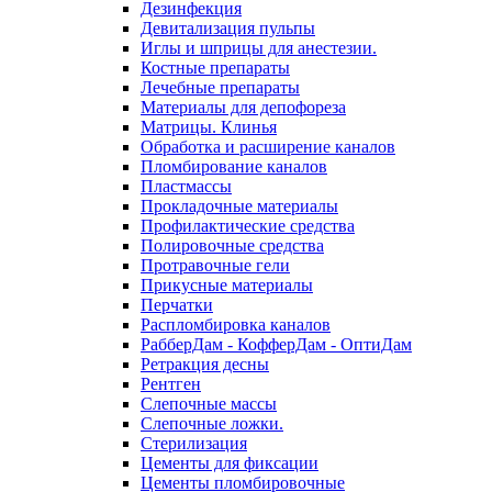
Дезинфекция
Девитализация пульпы
Иглы и шприцы для анестезии.
Костные препараты
Лечебные препараты
Материалы для депофореза
Матрицы. Клинья
Обработка и расширение каналов
Пломбирование каналов
Пластмассы
Прокладочные материалы
Профилактические средства
Полировочные средства
Протравочные гели
Прикусные материалы
Перчатки
Распломбировка каналов
РабберДам - КофферДам - ОптиДам
Ретракция десны
Рентген
Слепочные массы
Слепочные ложки.
Стерилизация
Цементы для фиксации
Цементы пломбировочные