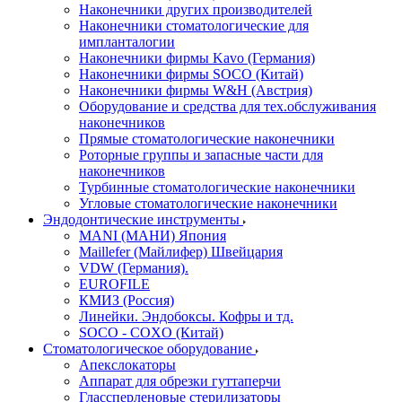
Наконечники других производителей
Наконечники стоматологические для
импланталогии
Наконечники фирмы Kavo (Германия)
Наконечники фирмы SOCO (Китай)
Наконечники фирмы W&H (Австрия)
Оборудование и средства для тех.обслуживания
наконечников
Прямые стоматологические наконечники
Роторные группы и запасные части для
наконечников
Турбинные стоматологические наконечники
Угловые стоматологические наконечники
Эндодонтические инструменты
MANI (МАНИ) Япония
Maillefer (Майлифер) Швейцария
VDW (Германия).
EUROFILE
КМИЗ (Россия)
Линейки. Эндобоксы. Кофры и тд.
SOCO - COXO (Китай)
Стоматологическое оборудование
Апекслокаторы
Аппарат для обрезки гуттаперчи
Глассперленовые стерилизаторы