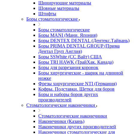
Шинирующие материалы
Шовные материалы
Штифты
Боры стоматологические
Боры стоматологические
Боры MANI (Мани. Япония)
Боры DENTEX DENTAL (Дентекс.Тайвань)
Боры PRIMA DENTAL GROUP (Прима
Дентал Груп Англия)
Боры SSWhite (СС Вайт) США
Боры TRI HAWK (ТрайХак. Канада)
Боры для разрезания коронок
Боры хирургические - шарик на длинной
ножке
Фрезы хирургические NTI (Германия)
Кофры. Подставки. Щетки для боров
Боры и наборы боров других
производителей
Стоматологические наконечники
Стоматологические наконечники
Наконечники (Казань)
Наконечники других производителей
Наконечники стоматологические для