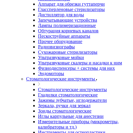
Аппарат для обрезки гуттаперчи
Глассперленовые стерилизаторы
Дистиллятор для воды
Запечатывающие устройства
Лампы полимеризационные
Обтурация корневых каналов
Пескоструйные аппараты
Прочее оборудование
Радиовизиографы
Сухожаровые стерилизаторы
Ультразвуковые мойки
Ультразвуковые скалеры и насадки к ним
Физиодиспенсеры + системы для них
Эндомоторы
Стоматологические инструменты
Стоматологические инструменты
Гладилки стоматологические
Зажимы зубчатые, иглодержатели
Зеркала, ручки для зеркал
Зонды стоматологические
Иглы карпульные для анестезии
Измерительные приборы (микрометры,
калибраторы и тд.)
Инструменты для остеопластики