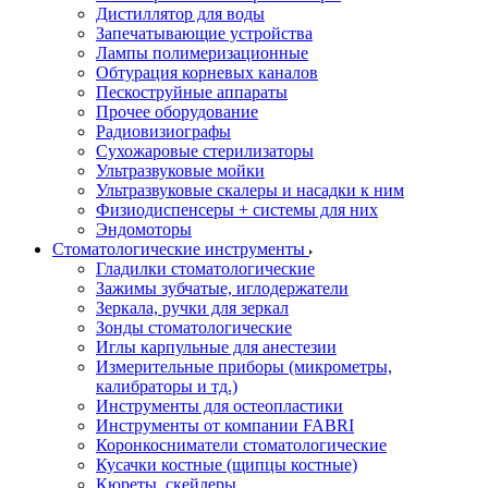
Дистиллятор для воды
Запечатывающие устройства
Лампы полимеризационные
Обтурация корневых каналов
Пескоструйные аппараты
Прочее оборудование
Радиовизиографы
Сухожаровые стерилизаторы
Ультразвуковые мойки
Ультразвуковые скалеры и насадки к ним
Физиодиспенсеры + системы для них
Эндомоторы
Стоматологические инструменты
Гладилки стоматологические
Зажимы зубчатые, иглодержатели
Зеркала, ручки для зеркал
Зонды стоматологические
Иглы карпульные для анестезии
Измерительные приборы (микрометры,
калибраторы и тд.)
Инструменты для остеопластики
Инструменты от компании FABRI
Коронкосниматели стоматологические
Кусачки костные (щипцы костные)
Кюреты, скейлеры