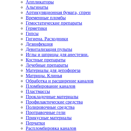
Аппликаторы
Альгинаты
Артикуляционная бумага, спреи
Временные пломбы
Гемостатические препараты
Герметики
Гипсы
Гигиена. Расходники
Дезинфекция
Девитализация пульпы
Иглы и шприцы для анестезии.
Костные препараты
Лечебные препараты
Материалы для депофореза
Матрицы. Клинья
Обработка и расширение каналов
Пломбирование каналов
Пластмассы
Прокладочные материалы
Профилактические средства
Полировочные средства
Протравочные гели
Прикусные материалы
Перчатки
Распломбировка каналов