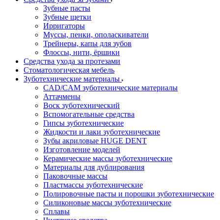
Зубные пасты
Зубные щетки
Ирригаторы
Муссы, пенки, ополаскиватели
Трейнеры, капы для зубов
Флоссы, нити, ёршики
Средства ухода за протезами
Стоматологическая мебель
Зуботехнические материалы
CAD/CAM зуботехнические материалы
Аттачмены
Воск зуботехнический
Вспомогательные средства
Гипсы зуботехнические
Жидкости и лаки зуботехнические
Зубы акриловые HUGE DENT
Изготовление моделей
Керамические массы зуботехнические
Материалы для дублирования
Паковочные массы
Пластмассы зуботехнические
Полировочные пасты и порошки зуботехнические
Силиконовые массы зуботехнические
Сплавы