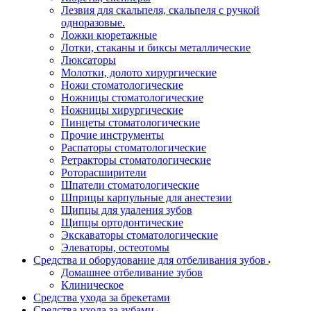
Лезвия для скальпеля, скальпеля с ручкой
одноразовые.
Ложки кюретажные
Лотки, стаканы и биксы металлические
Люксаторы
Молотки, долото хирургические
Ножи стоматологические
Ножницы стоматологические
Ножницы хирургические
Пинцеты стоматологические
Прочие инструменты
Распаторы стоматологические
Ретракторы стоматологические
Роторасширители
Шпатели стоматологические
Шприцы карпульные для анестезии
Щипцы для удаления зубов
Щипцы ортодонтические
Экскаваторы стоматологические
Элеваторы, остеотомы
Средства и оборудование для отбеливания зубов
Домашнее отбеливание зубов
Клиническое
Средства ухода за брекетами
Средства ухода за зубами