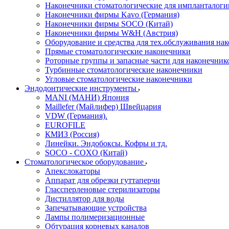
Наконечники стоматологические для импланталоги
Наконечники фирмы Kavo (Германия)
Наконечники фирмы SOCO (Китай)
Наконечники фирмы W&H (Австрия)
Оборудование и средства для тех.обслуживания на
Прямые стоматологические наконечники
Роторные группы и запасные части для наконечник
Турбинные стоматологические наконечники
Угловые стоматологические наконечники
Эндодонтические инструменты
MANI (МАНИ) Япония
Maillefer (Майлифер) Швейцария
VDW (Германия).
EUROFILE
КМИЗ (Россия)
Линейки. Эндобоксы. Кофры и тд.
SOCO - COXO (Китай)
Стоматологическое оборудование
Апекслокаторы
Аппарат для обрезки гуттаперчи
Глассперленовые стерилизаторы
Дистиллятор для воды
Запечатывающие устройства
Лампы полимеризационные
Обтурация корневых каналов