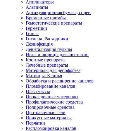
Аппликаторы
Альгинаты
Артикуляционная бумага, спреи
Временные пломбы
Гемостатические препараты
Герметики
Гипсы
Гигиена. Расходники
Дезинфекция
Девитализация пульпы
Иглы и шприцы для анестезии.
Костные препараты
Лечебные препараты
Материалы для депофореза
Матрицы. Клинья
Обработка и расширение каналов
Пломбирование каналов
Пластмассы
Прокладочные материалы
Профилактические средства
Полировочные средства
Протравочные гели
Прикусные материалы
Перчатки
Распломбировка каналов