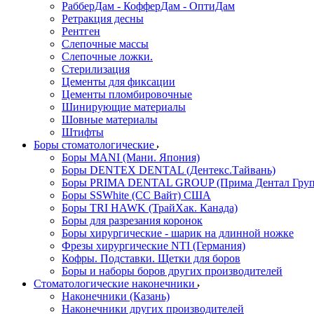
РабберДам - КофферДам - ОптиДам
Ретракция десны
Рентген
Слепочные массы
Слепочные ложки.
Стерилизация
Цементы для фиксации
Цементы пломбировочные
Шинирующие материалы
Шовные материалы
Штифты
Боры стоматологические
Боры MANI (Мани. Япония)
Боры DENTEX DENTAL (Дентекс.Тайвань)
Боры PRIMA DENTAL GROUP (Прима Дентал Груп
Боры SSWhite (СС Вайт) США
Боры TRI HAWK (ТрайХак. Канада)
Боры для разрезания коронок
Боры хирургические - шарик на длинной ножке
Фрезы хирургические NTI (Германия)
Кофры. Подставки. Щетки для боров
Боры и наборы боров других производителей
Стоматологические наконечники
Наконечники (Казань)
Наконечники других производителей