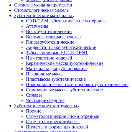
Средства ухода за протезами
Стоматологическая мебель
Зуботехнические материалы
CAD/CAM зуботехнические материалы
Аттачмены
Воск зуботехнический
Вспомогательные средства
Гипсы зуботехнические
Жидкости и лаки зуботехнические
Зубы акриловые HUGE DENT
Изготовление моделей
Керамические массы зуботехнические
Материалы для дублирования
Паковочные массы
Пластмассы зуботехнические
Полировочные пасты и порошки зуботехнические
Силиконовые массы зуботехнические
Сплавы
Чистящие средства
Зуботехнические инструменты
Прочие
Стоматологические диски отрезные
Стоматологические фрезы
Штифты и формы для цоколей