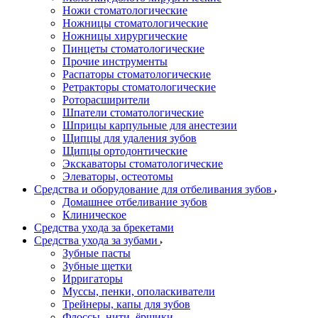
Ножи стоматологические
Ножницы стоматологические
Ножницы хирургические
Пинцеты стоматологические
Прочие инструменты
Распаторы стоматологические
Ретракторы стоматологические
Роторасширители
Шпатели стоматологические
Шприцы карпульные для анестезии
Щипцы для удаления зубов
Щипцы ортодонтические
Экскаваторы стоматологические
Элеваторы, остеотомы
Средства и оборудование для отбеливания зубов
Домашнее отбеливание зубов
Клиническое
Средства ухода за брекетами
Средства ухода за зубами
Зубные пасты
Зубные щетки
Ирригаторы
Муссы, пенки, ополаскиватели
Трейнеры, капы для зубов
Флоссы, нити, ёршики