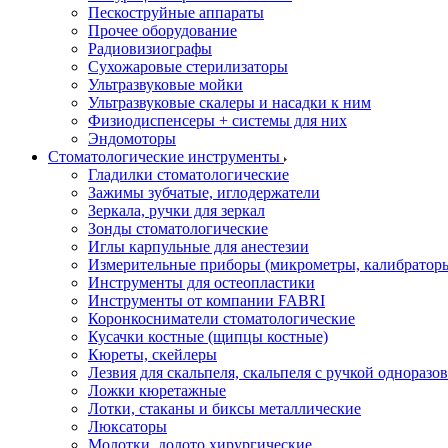
Пескоструйные аппараты
Прочее оборудование
Радиовизиографы
Сухожаровые стерилизаторы
Ультразвуковые мойки
Ультразвуковые скалеры и насадки к ним
Физиодиспенсеры + системы для них
Эндомоторы
Стоматологические инструменты
Гладилки стоматологические
Зажимы зубчатые, иглодержатели
Зеркала, ручки для зеркал
Зонды стоматологические
Иглы карпульные для анестезии
Измерительные приборы (микрометры, калибраторы
Инструменты для остеопластики
Инструменты от компании FABRI
Коронкосниматели стоматологические
Кусачки костные (щипцы костные)
Кюреты, скейлеры
Лезвия для скальпеля, скальпеля с ручкой одноразо
Ложки кюретажные
Лотки, стаканы и биксы металлические
Люксаторы
Молотки, долото хирургические