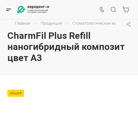
—
—
Главная
Продукция
Стоматологические материалы
CharmFil Plus Refill
наногибридный композит
цвет А3
АКЦИЯ