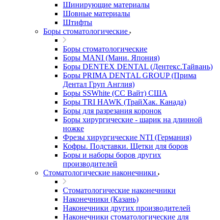
Шинирующие материалы
Шовные материалы
Штифты
Боры стоматологические
Боры стоматологические
Боры MANI (Мани. Япония)
Боры DENTEX DENTAL (Дентекс.Тайвань)
Боры PRIMA DENTAL GROUP (Прима
Дентал Груп Англия)
Боры SSWhite (СС Вайт) США
Боры TRI HAWK (ТрайХак. Канада)
Боры для разрезания коронок
Боры хирургические - шарик на длинной
ножке
Фрезы хирургические NTI (Германия)
Кофры. Подставки. Щетки для боров
Боры и наборы боров других
производителей
Стоматологические наконечники
Стоматологические наконечники
Наконечники (Казань)
Наконечники других производителей
Наконечники стоматологические для