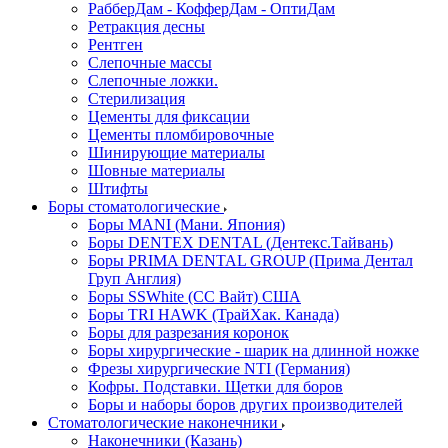
РабберДам - КофферДам - ОптиДам
Ретракция десны
Рентген
Слепочные массы
Слепочные ложки.
Стерилизация
Цементы для фиксации
Цементы пломбировочные
Шинирующие материалы
Шовные материалы
Штифты
Боры стоматологические
Боры MANI (Мани. Япония)
Боры DENTEX DENTAL (Дентекс.Тайвань)
Боры PRIMA DENTAL GROUP (Прима Дентал
Груп Англия)
Боры SSWhite (СС Вайт) США
Боры TRI HAWK (ТрайХак. Канада)
Боры для разрезания коронок
Боры хирургические - шарик на длинной ножке
Фрезы хирургические NTI (Германия)
Кофры. Подставки. Щетки для боров
Боры и наборы боров других производителей
Стоматологические наконечники
Наконечники (Казань)