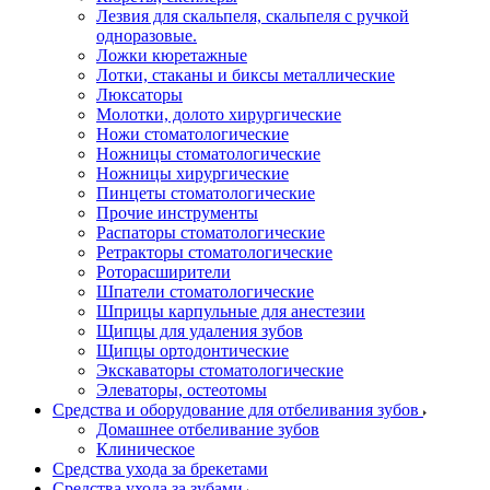
Лезвия для скальпеля, скальпеля с ручкой
одноразовые.
Ложки кюретажные
Лотки, стаканы и биксы металлические
Люксаторы
Молотки, долото хирургические
Ножи стоматологические
Ножницы стоматологические
Ножницы хирургические
Пинцеты стоматологические
Прочие инструменты
Распаторы стоматологические
Ретракторы стоматологические
Роторасширители
Шпатели стоматологические
Шприцы карпульные для анестезии
Щипцы для удаления зубов
Щипцы ортодонтические
Экскаваторы стоматологические
Элеваторы, остеотомы
Средства и оборудование для отбеливания зубов
Домашнее отбеливание зубов
Клиническое
Средства ухода за брекетами
Средства ухода за зубами