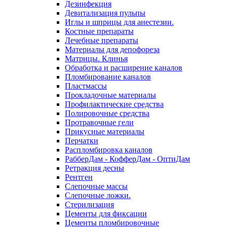
Дезинфекция
Девитализация пульпы
Иглы и шприцы для анестезии.
Костные препараты
Лечебные препараты
Материалы для депофореза
Матрицы. Клинья
Обработка и расширение каналов
Пломбирование каналов
Пластмассы
Прокладочные материалы
Профилактические средства
Полировочные средства
Протравочные гели
Прикусные материалы
Перчатки
Распломбировка каналов
РабберДам - КофферДам - ОптиДам
Ретракция десны
Рентген
Слепочные массы
Слепочные ложки.
Стерилизация
Цементы для фиксации
Цементы пломбировочные