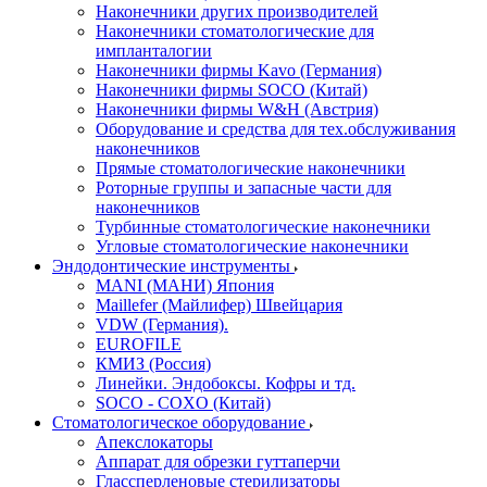
Наконечники других производителей
Наконечники стоматологические для
импланталогии
Наконечники фирмы Kavo (Германия)
Наконечники фирмы SOCO (Китай)
Наконечники фирмы W&H (Австрия)
Оборудование и средства для тех.обслуживания
наконечников
Прямые стоматологические наконечники
Роторные группы и запасные части для
наконечников
Турбинные стоматологические наконечники
Угловые стоматологические наконечники
Эндодонтические инструменты
MANI (МАНИ) Япония
Maillefer (Майлифер) Швейцария
VDW (Германия).
EUROFILE
КМИЗ (Россия)
Линейки. Эндобоксы. Кофры и тд.
SOCO - COXO (Китай)
Стоматологическое оборудование
Апекслокаторы
Аппарат для обрезки гуттаперчи
Глассперленовые стерилизаторы