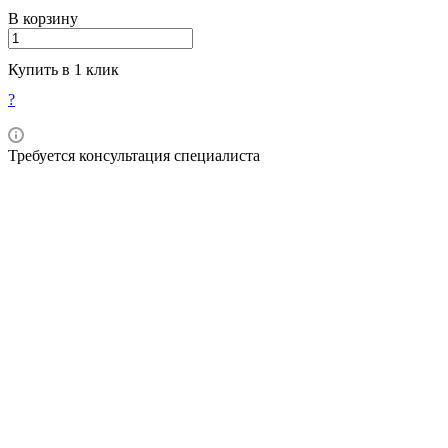
В корзину
Купить в 1 клик
?
Требуется консультация специалиста
Описание
Оплата
Доставка
Nova Compo C - это светоотверждаемый,
рентгеноконтрастный, наногибридный композит для
передних и задних реставраций.
Композиция
Мономерная матрица состоит из различных диметакрилатов
(18-22% по массе) и мономера ULS® (Ultra Low
Syhrinkage). Наполнители содержат бариевые стекла,