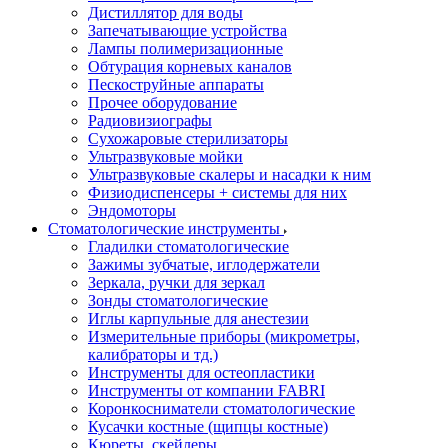
Дистиллятор для воды
Запечатывающие устройства
Лампы полимеризационные
Обтурация корневых каналов
Пескоструйные аппараты
Прочее оборудование
Радиовизиографы
Сухожаровые стерилизаторы
Ультразвуковые мойки
Ультразвуковые скалеры и насадки к ним
Физиодиспенсеры + системы для них
Эндомоторы
Стоматологические инструменты
Гладилки стоматологические
Зажимы зубчатые, иглодержатели
Зеркала, ручки для зеркал
Зонды стоматологические
Иглы карпульные для анестезии
Измерительные приборы (микрометры,
калибраторы и тд.)
Инструменты для остеопластики
Инструменты от компании FABRI
Коронкосниматели стоматологические
Кусачки костные (щипцы костные)
Кюреты, скейлеры