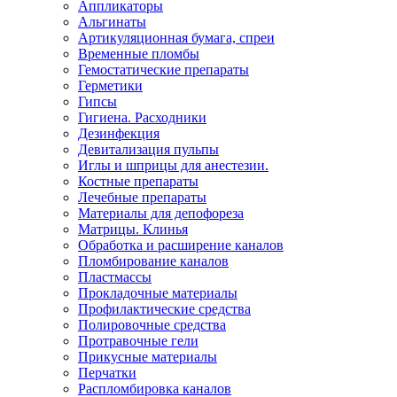
Аппликаторы
Альгинаты
Артикуляционная бумага, спреи
Временные пломбы
Гемостатические препараты
Герметики
Гипсы
Гигиена. Расходники
Дезинфекция
Девитализация пульпы
Иглы и шприцы для анестезии.
Костные препараты
Лечебные препараты
Материалы для депофореза
Матрицы. Клинья
Обработка и расширение каналов
Пломбирование каналов
Пластмассы
Прокладочные материалы
Профилактические средства
Полировочные средства
Протравочные гели
Прикусные материалы
Перчатки
Распломбировка каналов