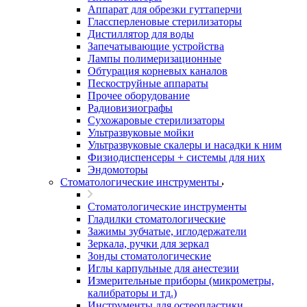
Аппарат для обрезки гуттаперчи
Глассперленовые стерилизаторы
Дистиллятор для воды
Запечатывающие устройства
Лампы полимеризационные
Обтурация корневых каналов
Пескоструйные аппараты
Прочее оборудование
Радиовизиографы
Сухожаровые стерилизаторы
Ультразвуковые мойки
Ультразвуковые скалеры и насадки к ним
Физиодиспенсеры + системы для них
Эндомоторы
Стоматологические инструменты
Стоматологические инструменты
Гладилки стоматологические
Зажимы зубчатые, иглодержатели
Зеркала, ручки для зеркал
Зонды стоматологические
Иглы карпульные для анестезии
Измерительные приборы (микрометры,
калибраторы и тд.)
Инструменты для остеопластики