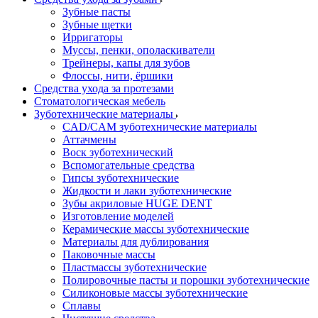
Зубные пасты
Зубные щетки
Ирригаторы
Муссы, пенки, ополаскиватели
Трейнеры, капы для зубов
Флоссы, нити, ёршики
Средства ухода за протезами
Стоматологическая мебель
Зуботехнические материалы
CAD/CAM зуботехнические материалы
Аттачмены
Воск зуботехнический
Вспомогательные средства
Гипсы зуботехнические
Жидкости и лаки зуботехнические
Зубы акриловые HUGE DENT
Изготовление моделей
Керамические массы зуботехнические
Материалы для дублирования
Паковочные массы
Пластмассы зуботехнические
Полировочные пасты и порошки зуботехнические
Силиконовые массы зуботехнические
Сплавы