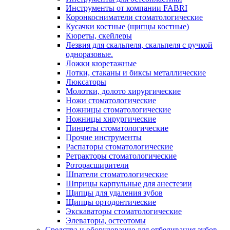
Инструменты от компании FABRI
Коронкосниматели стоматологические
Кусачки костные (щипцы костные)
Кюреты, скейлеры
Лезвия для скальпеля, скальпеля с ручкой
одноразовые.
Ложки кюретажные
Лотки, стаканы и биксы металлические
Люксаторы
Молотки, долото хирургические
Ножи стоматологические
Ножницы стоматологические
Ножницы хирургические
Пинцеты стоматологические
Прочие инструменты
Распаторы стоматологические
Ретракторы стоматологические
Роторасширители
Шпатели стоматологические
Шприцы карпульные для анестезии
Щипцы для удаления зубов
Щипцы ортодонтические
Экскаваторы стоматологические
Элеваторы, остеотомы
Средства и оборудование для отбеливания зубов