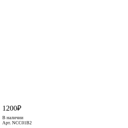
Nova Compo C наногибридный композит для передних и
задних реставраций. Цвет В2 (4гр). Производитель: IMICRYL
(Турция)
Подробности
Все товары бренда IMICRYL - ИМИКРИЛ (Турция)
Цена действительна только для сайта и может отличаться от
цен в розничных магазинах
1200₽
В наличии
Арт.
NCC01В2