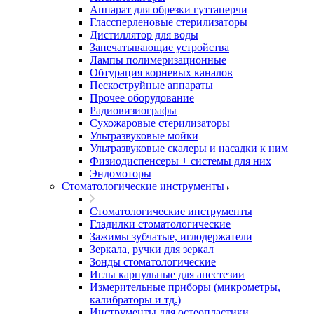
Аппарат для обрезки гуттаперчи
Глассперленовые стерилизаторы
Дистиллятор для воды
Запечатывающие устройства
Лампы полимеризационные
Обтурация корневых каналов
Пескоструйные аппараты
Прочее оборудование
Радиовизиографы
Сухожаровые стерилизаторы
Ультразвуковые мойки
Ультразвуковые скалеры и насадки к ним
Физиодиспенсеры + системы для них
Эндомоторы
Стоматологические инструменты
Стоматологические инструменты
Гладилки стоматологические
Зажимы зубчатые, иглодержатели
Зеркала, ручки для зеркал
Зонды стоматологические
Иглы карпульные для анестезии
Измерительные приборы (микрометры,
калибраторы и тд.)
Инструменты для остеопластики