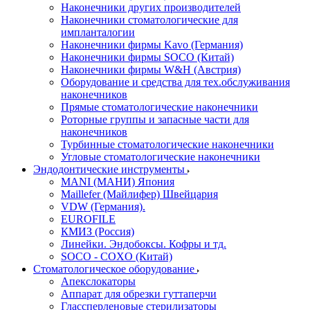
Наконечники других производителей
Наконечники стоматологические для
импланталогии
Наконечники фирмы Kavo (Германия)
Наконечники фирмы SOCO (Китай)
Наконечники фирмы W&H (Австрия)
Оборудование и средства для тех.обслуживания
наконечников
Прямые стоматологические наконечники
Роторные группы и запасные части для
наконечников
Турбинные стоматологические наконечники
Угловые стоматологические наконечники
Эндодонтические инструменты
MANI (МАНИ) Япония
Maillefer (Майлифер) Швейцария
VDW (Германия).
EUROFILE
КМИЗ (Россия)
Линейки. Эндобоксы. Кофры и тд.
SOCO - COXO (Китай)
Стоматологическое оборудование
Апекслокаторы
Аппарат для обрезки гуттаперчи
Глассперленовые стерилизаторы