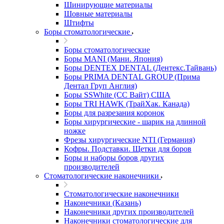
Шинирующие материалы
Шовные материалы
Штифты
Боры стоматологические
Боры стоматологические
Боры MANI (Мани. Япония)
Боры DENTEX DENTAL (Дентекс.Тайвань)
Боры PRIMA DENTAL GROUP (Прима
Дентал Груп Англия)
Боры SSWhite (СС Вайт) США
Боры TRI HAWK (ТрайХак. Канада)
Боры для разрезания коронок
Боры хирургические - шарик на длинной
ножке
Фрезы хирургические NTI (Германия)
Кофры. Подставки. Щетки для боров
Боры и наборы боров других
производителей
Стоматологические наконечники
Стоматологические наконечники
Наконечники (Казань)
Наконечники других производителей
Наконечники стоматологические для