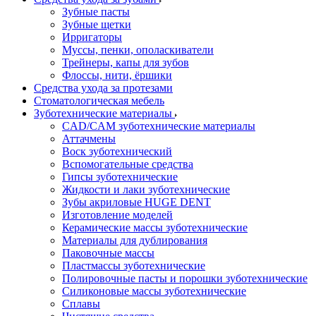
Зубные пасты
Зубные щетки
Ирригаторы
Муссы, пенки, ополаскиватели
Трейнеры, капы для зубов
Флоссы, нити, ёршики
Средства ухода за протезами
Стоматологическая мебель
Зуботехнические материалы
CAD/CAM зуботехнические материалы
Аттачмены
Воск зуботехнический
Вспомогательные средства
Гипсы зуботехнические
Жидкости и лаки зуботехнические
Зубы акриловые HUGE DENT
Изготовление моделей
Керамические массы зуботехнические
Материалы для дублирования
Паковочные массы
Пластмассы зуботехнические
Полировочные пасты и порошки зуботехнические
Силиконовые массы зуботехнические
Сплавы