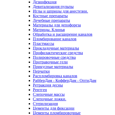
Дезинфекция
Девитализация пульпы
Иглы и шприцы для анестезии.
Костные препараты
Лечебные препараты
Материалы для депофореза
Матрицы. Клинья
Обработка и расширение каналов
Пломбирование каналов
Пластмассы
Прокладочные материалы
Профилактические средства
Полировочные средства
Протравочные гели
Прикусные материалы
Перчатки
Распломбировка каналов
РабберДам - КофферДам - ОптиДам
Ретракция десны
Рентген
Слепочные массы
Слепочные ложки.
Стерилизация
Цементы для фиксации
Цементы пломбировочные