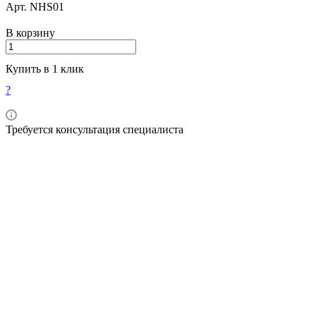
Арт.
NHS01
В корзину
Купить в 1 клик
?
Требуется консультация специалиста
Описание
Оплата
Доставка
Nova Compo HS - это рентгеноконтрастный
восстанавливающий композит, активируемый видимым
светом, п
редназначен для использования при реставрациях
задних зубов.
Преимущества:
Возможность работы с композитом без прилипания к