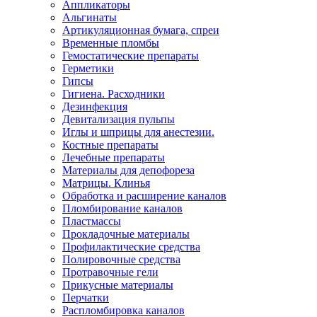
Аппликаторы
Альгинаты
Артикуляционная бумага, спреи
Временные пломбы
Гемостатические препараты
Герметики
Гипсы
Гигиена. Расходники
Дезинфекция
Девитализация пульпы
Иглы и шприцы для анестезии.
Костные препараты
Лечебные препараты
Материалы для депофореза
Матрицы. Клинья
Обработка и расширение каналов
Пломбирование каналов
Пластмассы
Прокладочные материалы
Профилактические средства
Полировочные средства
Протравочные гели
Прикусные материалы
Перчатки
Распломбировка каналов