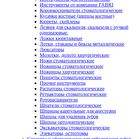
Инструменты от компании FABRI
Коронкосниматели стоматологические
Кусачки костные (щипцы костные)
Кюреты, скейлеры
Лезвия для скальпеля, скальпеля с ручкой
одноразовые.
Ложки кюретажные
Лотки, стаканы и биксы металлические
Люксаторы
Молотки, долото хирургические
Ножи стоматологические
Ножницы стоматологические
Ножницы хирургические
Пинцеты стоматологические
Прочие инструменты
Распаторы стоматологические
Ретракторы стоматологические
Роторасширители
Шпатели стоматологические
Шприцы карпульные для анестезии
Щипцы для удаления зубов
Щипцы ортодонтические
Экскаваторы стоматологические
Элеваторы, остеотомы
Средства и оборудование для отбеливания зубов