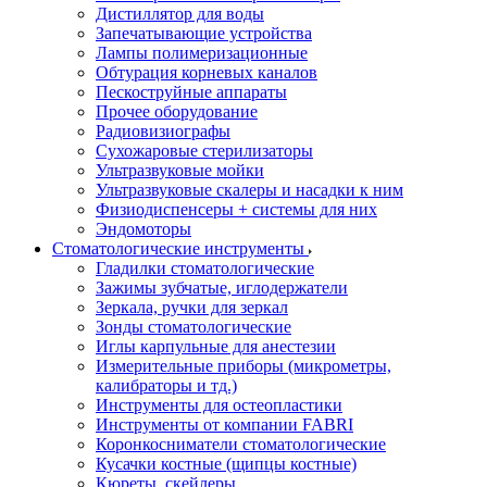
Дистиллятор для воды
Запечатывающие устройства
Лампы полимеризационные
Обтурация корневых каналов
Пескоструйные аппараты
Прочее оборудование
Радиовизиографы
Сухожаровые стерилизаторы
Ультразвуковые мойки
Ультразвуковые скалеры и насадки к ним
Физиодиспенсеры + системы для них
Эндомоторы
Стоматологические инструменты
Гладилки стоматологические
Зажимы зубчатые, иглодержатели
Зеркала, ручки для зеркал
Зонды стоматологические
Иглы карпульные для анестезии
Измерительные приборы (микрометры,
калибраторы и тд.)
Инструменты для остеопластики
Инструменты от компании FABRI
Коронкосниматели стоматологические
Кусачки костные (щипцы костные)
Кюреты, скейлеры