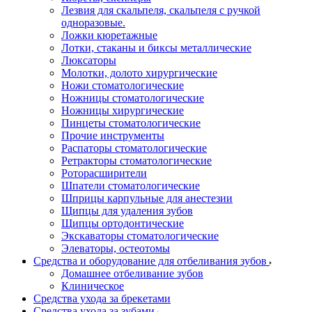
Лезвия для скальпеля, скальпеля с ручкой
одноразовые.
Ложки кюретажные
Лотки, стаканы и биксы металлические
Люксаторы
Молотки, долото хирургические
Ножи стоматологические
Ножницы стоматологические
Ножницы хирургические
Пинцеты стоматологические
Прочие инструменты
Распаторы стоматологические
Ретракторы стоматологические
Роторасширители
Шпатели стоматологические
Шприцы карпульные для анестезии
Щипцы для удаления зубов
Щипцы ортодонтические
Экскаваторы стоматологические
Элеваторы, остеотомы
Средства и оборудование для отбеливания зубов
Домашнее отбеливание зубов
Клиническое
Средства ухода за брекетами
Средства ухода за зубами