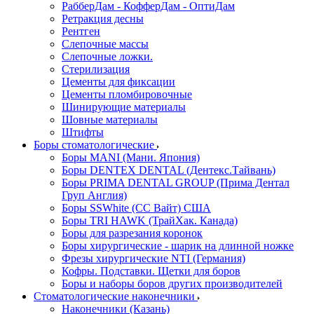
РабберДам - КофферДам - ОптиДам
Ретракция десны
Рентген
Слепочные массы
Слепочные ложки.
Стерилизация
Цементы для фиксации
Цементы пломбировочные
Шинирующие материалы
Шовные материалы
Штифты
Боры стоматологические
Боры MANI (Мани. Япония)
Боры DENTEX DENTAL (Дентекс.Тайвань)
Боры PRIMA DENTAL GROUP (Прима Дентал
Груп Англия)
Боры SSWhite (СС Вайт) США
Боры TRI HAWK (ТрайХак. Канада)
Боры для разрезания коронок
Боры хирургические - шарик на длинной ножке
Фрезы хирургические NTI (Германия)
Кофры. Подставки. Щетки для боров
Боры и наборы боров других производителей
Стоматологические наконечники
Наконечники (Казань)