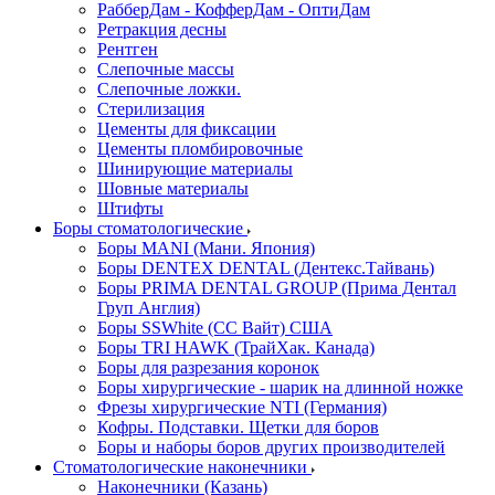
РабберДам - КофферДам - ОптиДам
Ретракция десны
Рентген
Слепочные массы
Слепочные ложки.
Стерилизация
Цементы для фиксации
Цементы пломбировочные
Шинирующие материалы
Шовные материалы
Штифты
Боры стоматологические
Боры MANI (Мани. Япония)
Боры DENTEX DENTAL (Дентекс.Тайвань)
Боры PRIMA DENTAL GROUP (Прима Дентал
Груп Англия)
Боры SSWhite (СС Вайт) США
Боры TRI HAWK (ТрайХак. Канада)
Боры для разрезания коронок
Боры хирургические - шарик на длинной ножке
Фрезы хирургические NTI (Германия)
Кофры. Подставки. Щетки для боров
Боры и наборы боров других производителей
Стоматологические наконечники
Наконечники (Казань)