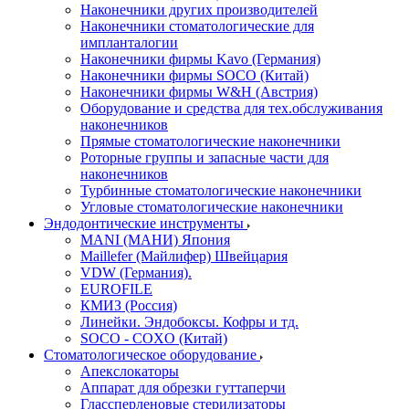
Наконечники других производителей
Наконечники стоматологические для
импланталогии
Наконечники фирмы Kavo (Германия)
Наконечники фирмы SOCO (Китай)
Наконечники фирмы W&H (Австрия)
Оборудование и средства для тех.обслуживания
наконечников
Прямые стоматологические наконечники
Роторные группы и запасные части для
наконечников
Турбинные стоматологические наконечники
Угловые стоматологические наконечники
Эндодонтические инструменты
MANI (МАНИ) Япония
Maillefer (Майлифер) Швейцария
VDW (Германия).
EUROFILE
КМИЗ (Россия)
Линейки. Эндобоксы. Кофры и тд.
SOCO - COXO (Китай)
Стоматологическое оборудование
Апекслокаторы
Аппарат для обрезки гуттаперчи
Глассперленовые стерилизаторы