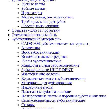
Зубные пасты
Зубные щетки
Ирригаторы
Муссы, пенки, ополаскиватели
Трейнеры, капы для зубов
Флоссы, нити, ёршики
Средства ухода за протезами
Стоматологическая мебель
Зуботехнические материалы
CAD/CAM зуботехнические материалы
Аттачмены
Воск зуботехнический
Вспомогательные средства
Гипсы зуботехнические
Жидкости и лаки зуботехнические
Зубы акриловые HUGE DENT
Изготовление моделей
Керамические массы зуботехнические
Материалы для дублирования
Паковочные массы
Пластмассы зуботехнические
Полировочные пасты и порошки зуботехнические
Силиконовые массы зуботехнические
Сплавы