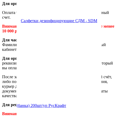
Для организаций и частных лиц:
Оплата только по безналичному расчету на наш расчетный
счет.
Внимание! Счета выставляются от суммы заказа не менее
10 000 руб!
Для частных лиц
- выставляется счет для оплаты на
Фамилию Имя Отчество и Вы оплачиваете через личный
кабинет вашего банка на наши реквизиты.
Для организаций
- от Вас потребуются платежные
реквизиты, затем Вам выставляется счет для оплаты который
вы оплачиваете в течении 3-х рабочих дней.
После зачисления денежных средств на наш расчетный счёт,
либо после предоставления копии платёжного поручения,
курьер доставит заказ вместе со всеми необходимыми
документами (счет, транспортная накладная, сертификаты
качества).
Для регионов:
Внимание! Отправка в регион от 10 000 рублей!!