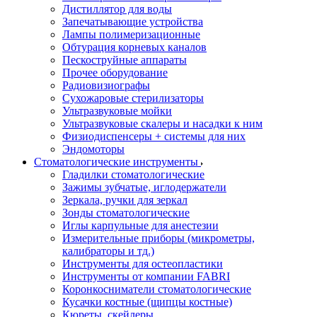
Дистиллятор для воды
Запечатывающие устройства
Лампы полимеризационные
Обтурация корневых каналов
Пескоструйные аппараты
Прочее оборудование
Радиовизиографы
Сухожаровые стерилизаторы
Ультразвуковые мойки
Ультразвуковые скалеры и насадки к ним
Физиодиспенсеры + системы для них
Эндомоторы
Стоматологические инструменты
Гладилки стоматологические
Зажимы зубчатые, иглодержатели
Зеркала, ручки для зеркал
Зонды стоматологические
Иглы карпульные для анестезии
Измерительные приборы (микрометры,
калибраторы и тд.)
Инструменты для остеопластики
Инструменты от компании FABRI
Коронкосниматели стоматологические
Кусачки костные (щипцы костные)
Кюреты, скейлеры