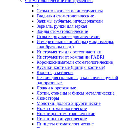
Стоматологические инструменты
Стоматологические инструменты
Гладилки стоматологические
Зажимы зубчатые, иглодержатели
Зеркала, ручки для зеркал
Зонды стоматологические
Иглы карпульные для анестезии
Измерительные приборы (микрометры,
калибраторы и тд.)
Инструменты для остеопластики
Инструменты от компании FABRI
Коронкосниматели стоматологические
Кусачки костные (щипцы костные)
Кюреты, скейлеры
Лезвия для скальпеля, скальпеля с ручкой
одноразовые.
Ложки кюретажные
Лотки, стаканы и биксы металлические
Люксаторы
Молотки, долото хирургические
Ножи стоматологические
Ножницы стоматологические
Ножницы хирургические
Пинцеты стоматологические