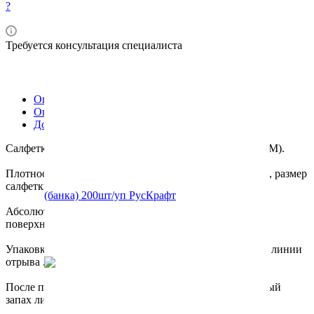
?
Требуется консультация специалиста
Описание
Оплата
Доставка
Салфетки Дезинфицирующие Медицинские СДМ (SDM).
Плотность материала 23г/м с равномерной пропиткой , размер
салфетки 130 Х 175.
Абсолютно не оставляет никаких разводов и ворса на
поверхности.
Упаковка: Компактная банка 200 шт с перфорацией по линии
отрыва .
После протирки на руках временно остается отдаленный
запах лимона.