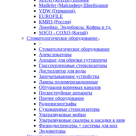
Maillefer (Майлифер) Швейцария
VDW (Германия).
EUROFILE
КМИЗ (Россия)
Линейки. Эндобоксы. Кофры и тд.
SOCO - COXO (Китай)
Стоматологическое оборудование
Стоматологическое оборудование
Апекслокаторы
Аппарат для обрезки гуттаперчи
Глассперленовые стерилизаторы
Дистиллятор для воды
Запечатывающие устройства
Лампы полимеризационные
Обтурация корневых каналов
Пескоструйные аппараты
Прочее оборудование
Радиовизиографы
Сухожаровые стерилизаторы
Ультразвуковые мойки
Ультразвуковые скалеры и насадки к ним
Физиодиспенсеры + системы для них
Эндомоторы