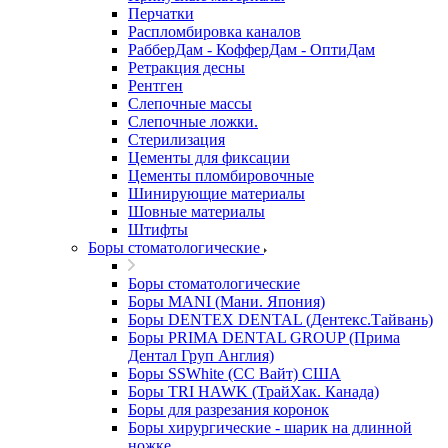
Перчатки
Распломбировка каналов
РабберДам - КофферДам - ОптиДам
Ретракция десны
Рентген
Слепочные массы
Слепочные ложки.
Стерилизация
Цементы для фиксации
Цементы пломбировочные
Шинирующие материалы
Шовные материалы
Штифты
Боры стоматологические
Боры стоматологические
Боры MANI (Мани. Япония)
Боры DENTEX DENTAL (Дентекс.Тайвань)
Боры PRIMA DENTAL GROUP (Прима
Дентал Груп Англия)
Боры SSWhite (СС Вайт) США
Боры TRI HAWK (ТрайХак. Канада)
Боры для разрезания коронок
Боры хирургические - шарик на длинной
ножке