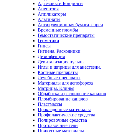
Адгезивы и Бондинги
Анестезия
Аппликаторы
Альгинаты
Артикуляционная бумага, спреи
Временные пломбы
Гемостатические препараты
Герметики
Гипсы
Гигиена. Расходники
Дезинфекция
Девитализация пульпы
Иглы и шприцы для анестезии.
Костные препараты
Лечебные препараты
Материалы для депофореза
Матрицы. Клинья
Обработка и расширение каналов
Пломбирование каналов
Пластмассы
Прокладочные материалы
Профилактические средства
Полировочные средства
Протравочные гели
Прикусные материалы