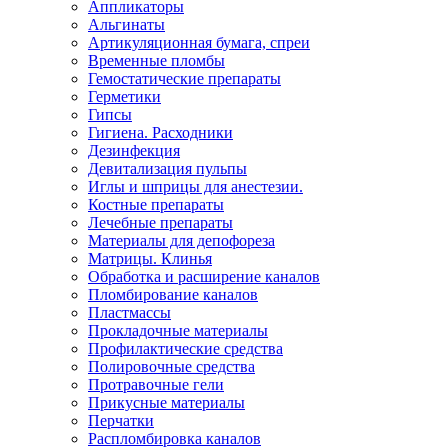
Аппликаторы
Альгинаты
Артикуляционная бумага, спреи
Временные пломбы
Гемостатические препараты
Герметики
Гипсы
Гигиена. Расходники
Дезинфекция
Девитализация пульпы
Иглы и шприцы для анестезии.
Костные препараты
Лечебные препараты
Материалы для депофореза
Матрицы. Клинья
Обработка и расширение каналов
Пломбирование каналов
Пластмассы
Прокладочные материалы
Профилактические средства
Полировочные средства
Протравочные гели
Прикусные материалы
Перчатки
Распломбировка каналов