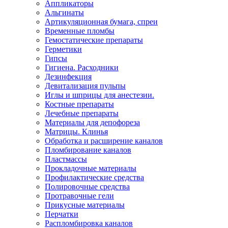
Аппликаторы
Альгинаты
Артикуляционная бумага, спреи
Временные пломбы
Гемостатические препараты
Герметики
Гипсы
Гигиена. Расходники
Дезинфекция
Девитализация пульпы
Иглы и шприцы для анестезии.
Костные препараты
Лечебные препараты
Материалы для депофореза
Матрицы. Клинья
Обработка и расширение каналов
Пломбирование каналов
Пластмассы
Прокладочные материалы
Профилактические средства
Полировочные средства
Протравочные гели
Прикусные материалы
Перчатки
Распломбировка каналов