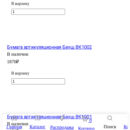
В корзину
Бумага артикуляционная Бауш ВК1002
В наличии
1870₽
В корзину
Бумага артикуляционная Бауш ВК1001
0
В наличии
Главная
Каталог
Поиск
Ко
Распродажа
Корзина