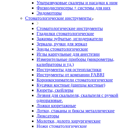
Ультразвуковые скалеры и насадки к ним
Физиодиспенсеры + системы для них
Эндомоторы
Стоматологические инструменты
Стоматологические инструменты
Гладилки стоматологические
Зажимы зубчатые, иглодержатели
Зеркала, ручки для зеркал
Зонды стоматологические
Иглы карпульные для анестезии
Измерительные приборы (микрометры,
калибраторы и тд.)
Инструменты для остеопластики
Инструменты от компании FABRI
Коронкосниматели стоматологические
Кусачки костные (щипцы костные)
Кюреты, скейлеры
Лезвия для скальпеля, скальпеля с ручкой
одноразовые.
Ложки кюретажные
Лотки, стаканы и биксы металлические
Люксаторы
Молотки, долото хирургические
Ножи стоматологические