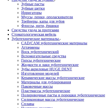
Зубные пасты
Зубные щетки
Ирригаторы
Муссы, пенки, ополаскиватели
Трейнеры, капы для зубов
Флоссы, нити, ёршики
Средства ухода за протезами
Стоматологическая мебель
Зуботехнические материалы
CAD/CAM зуботехнические материалы
Аттачмены
Воск зуботехнический
Вспомогательные средства
Гипсы зуботехнические
Жидкости и лаки зуботехнические
Зубы акриловые HUGE DENT
Изготовление моделей
Керамические массы зуботехнические
Материалы для дублирования
Паковочные массы
Пластмассы зуботехнические
Полировочные пасты и порошки зуботехнические
Силиконовые массы зуботехнические
Сплавы