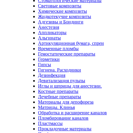
Стоматологические материалы
Световые композиты
Химические композиты
Жидкотекучие композиты
Адгезивы и Бондинги
Анестезия
Аппликаторы
Альгинаты
Артикуляционная бумага, спреи
Временные пломбы
Гемостатические препараты
Герметики
Гипсы
Гигиена. Расходники
Дезинфекция
Девитализация пульпы
Иглы и шприцы для анестезии.
Костные препараты
Лечебные препараты
Материалы для депофореза
Матрицы. Клинья
Обработка и расширение каналов
Пломбирование каналов
Пластмассы
Прокладочные материалы