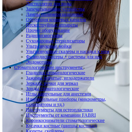
Дистиллятор для воды
Запечатывающие устройства
Лампы полимеризационные
Обтурация корневых каналов
Пескоструйные аппараты
Прочее оборудование
Радиовизиографы
Сухожаровые стерилизаторы
Ультразвуковые мойки
Ультразвуковые скалеры и насадки к ним
Физиодиспенсеры + системы для них
Эндомоторы
Стоматологические инструменты
Гладилки стоматологические
Зажимы зубчатые, иглодержатели
Зеркала, ручки для зеркал
Зонды стоматологические
Иглы карпульные для анестезии
Измерительные приборы (микрометры,
калибраторы и тд.)
Инструменты для остеопластики
Инструменты от компании FABRI
Коронкосниматели стоматологические
Кусачки костные (щипцы костные)
Кюреты, скейлеры