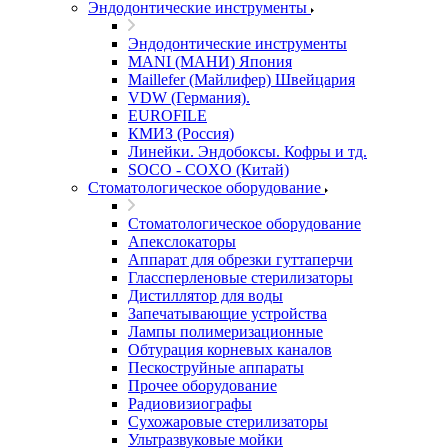
Эндодонтические инструменты
Эндодонтические инструменты
MANI (МАНИ) Япония
Maillefer (Майлифер) Швейцария
VDW (Германия).
EUROFILE
КМИЗ (Россия)
Линейки. Эндобоксы. Кофры и тд.
SOCO - COXO (Китай)
Стоматологическое оборудование
Стоматологическое оборудование
Апекслокаторы
Аппарат для обрезки гуттаперчи
Глассперленовые стерилизаторы
Дистиллятор для воды
Запечатывающие устройства
Лампы полимеризационные
Обтурация корневых каналов
Пескоструйные аппараты
Прочее оборудование
Радиовизиографы
Сухожаровые стерилизаторы
Ультразвуковые мойки