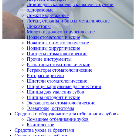
Лезвия для скальпеля, скальпеля с ручкой
одноразовые.
Ложки кюретажные
Лотки, стаканы и биксы металлические
Люксаторы
Молотки, долото хирургические
Ножи стоматологические
Ножницы стоматологические
Ножницы хирургические
Пинцеты стоматологические
Прочие инструменты
Распаторы стоматологические
Ретракторы стоматологические
Роторасширители
Шпатели стоматологические
Шприцы карпульные для анестезии
Щипцы для удаления зубов
Щипцы ортодонтические
Экскаваторы стоматологические
Элеваторы, остеотомы
Средства и оборудование для отбеливания зубов
Домашнее отбеливание зубов
Клиническое
Средства ухода за брекетами
Средства ухода за зубами