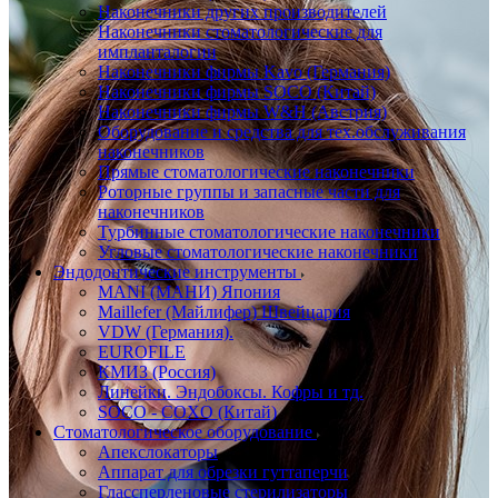
Наконечники других производителей
Наконечники стоматологические для
импланталогии
Наконечники фирмы Kavo (Германия)
Наконечники фирмы SOCO (Китай)
Наконечники фирмы W&H (Австрия)
Оборудование и средства для тех.обслуживания
наконечников
Прямые стоматологические наконечники
Роторные группы и запасные части для
наконечников
Турбинные стоматологические наконечники
Угловые стоматологические наконечники
Эндодонтические инструменты
MANI (МАНИ) Япония
Maillefer (Майлифер) Швейцария
VDW (Германия).
EUROFILE
КМИЗ (Россия)
Линейки. Эндобоксы. Кофры и тд.
SOCO - COXO (Китай)
Стоматологическое оборудование
Апекслокаторы
Аппарат для обрезки гуттаперчи
Глассперленовые стерилизаторы