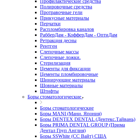
Профилактические средства
Полировочные средства
Протравочные гели
Прикусные материалы
Перчатки
Распломбировка каналов
РабберДам - КофферДам - ОптиДам
Ретракция десны
Рентген
Слепочные массы
Слепочные ложки.
Стерилизация
Цементы для фиксации
Цементы пломбировочные
Шинирующие материалы
Шовные материалы
Штифты
Боры стоматологические
Боры стоматологические
Боры MANI (Мани. Япония)
Боры DENTEX DENTAL (Дентекс.Тайвань)
Боры PRIMA DENTAL GROUP (Прима
Дентал Груп Англия)
Боры SSWhite (СС Вайт) США