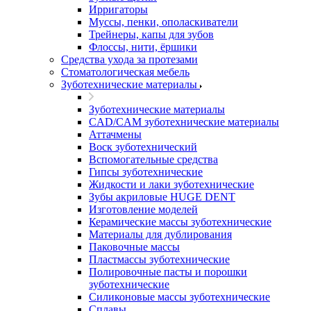
Ирригаторы
Муссы, пенки, ополаскиватели
Трейнеры, капы для зубов
Флоссы, нити, ёршики
Средства ухода за протезами
Стоматологическая мебель
Зуботехнические материалы
Зуботехнические материалы
CAD/CAM зуботехнические материалы
Аттачмены
Воск зуботехнический
Вспомогательные средства
Гипсы зуботехнические
Жидкости и лаки зуботехнические
Зубы акриловые HUGE DENT
Изготовление моделей
Керамические массы зуботехнические
Материалы для дублирования
Паковочные массы
Пластмассы зуботехнические
Полировочные пасты и порошки
зуботехнические
Силиконовые массы зуботехнические
Сплавы