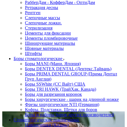
РабберДам - КофферДам - ОптиДам
Ретракция десны
Рентген
Слепочные массы
Слепочные ложки.
Стерилизация
Цементы для фиксации
Цементы пломбировочные
Шинирующие материалы
Шовные материалы
Штифты
Боры стоматологические
Боры MANI (Мани. Япония)
Боры DENTEX DENTAL (Дентекс.Тайвань)
Боры PRIMA DENTAL GROUP (Прима Дентал
Груп Англия)
Боры SSWhite (СС Вайт) США
Боры TRI HAWK (ТрайХак. Канада)
Боры для разрезания коронок
Боры хирургические - шарик на длинной ножке
Фрезы хирургические NTI (Германия)
Кофры. Подставки. Щетки для боров
Боры и наборы боров других производителей
Стоматологические наконечники
Наконечники (Казань)