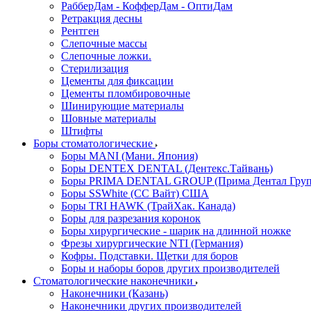
РабберДам - КофферДам - ОптиДам
Ретракция десны
Рентген
Слепочные массы
Слепочные ложки.
Стерилизация
Цементы для фиксации
Цементы пломбировочные
Шинирующие материалы
Шовные материалы
Штифты
Боры стоматологические
Боры MANI (Мани. Япония)
Боры DENTEX DENTAL (Дентекс.Тайвань)
Боры PRIMA DENTAL GROUP (Прима Дентал Груп
Боры SSWhite (СС Вайт) США
Боры TRI HAWK (ТрайХак. Канада)
Боры для разрезания коронок
Боры хирургические - шарик на длинной ножке
Фрезы хирургические NTI (Германия)
Кофры. Подставки. Щетки для боров
Боры и наборы боров других производителей
Стоматологические наконечники
Наконечники (Казань)
Наконечники других производителей