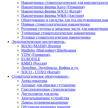
Наконечники стоматологические для импланталоги
Наконечники фирмы Kavo (Германия)
Наконечники фирмы SOCO (Китай)
Наконечники фирмы W&H (Австрия)
Оборудование и средства для тех.обслуживания на
Прямые стоматологические наконечники
Роторные группы и запасные части для наконечник
Турбинные стоматологические наконечники
Угловые стоматологические наконечники
Эндодонтические инструменты
MANI (МАНИ) Япония
Maillefer (Майлифер) Швейцария
VDW (Германия).
EUROFILE
КМИЗ (Россия)
Линейки. Эндобоксы. Кофры и тд.
SOCO - COXO (Китай)
Стоматологическое оборудование
Апекслокаторы
Аппарат для обрезки гуттаперчи
Глассперленовые стерилизаторы
Дистиллятор для воды
Запечатывающие устройства
Лампы полимеризационные
Обтурация корневых каналов