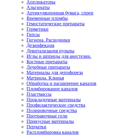
Аппликаторы
Альгинаты
Артикуляционная бумага, спреи
Временные пломбы
Гемостатические препараты
Герметики
Гипсы
Гигиена. Расходники
Дезинфекция
Девитализация пульпы
Иглы и шприцы для анестезии.
Костные препараты
Лечебные препараты
Материалы для депофореза
Матрицы. Клинья
Обработка и расширение каналов
Пломбирование каналов
Пластмассы
Прокладочные материалы
Профилактические средства
Полировочные средства
Протравочные гели
Прикусные материалы
Перчатки
Распломбировка каналов