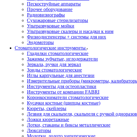
Пескоструйные аппараты
Прочее оборудование
Радиовизиографы
Сухожаровые стерилизаторы
Ультразвуковые мойки
Ультразвуковые скалеры и насадки к ним
Физиодиспенсеры + системы для них
Эндомоторы
Стоматологические инструменты
Гладилки стоматологические
Зажимы зубчатые, иглодержатели
Зеркала, ручки для зеркал
Зонды стоматологические
Иглы карпульные для анестезии
Измерительные приборы (микрометры, калибраторы
Инструменты для остеопластики
Инструменты от компании FABRI
Коронкосниматели стоматологические
Кусачки костные (щипцы костные)
Кюреты, скейлеры
Лезвия для скальпеля, скальпеля с ручкой одноразо
Ложки кюретажные
Лотки, стаканы и биксы металлические
Люксаторы
Молотки, долото хирургические