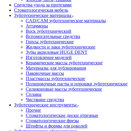
Средства ухода за протезами
Стоматологическая мебель
Зуботехнические материалы
CAD/CAM зуботехнические материалы
Аттачмены
Воск зуботехнический
Вспомогательные средства
Гипсы зуботехнические
Жидкости и лаки зуботехнические
Зубы акриловые HUGE DENT
Изготовление моделей
Керамические массы зуботехнические
Материалы для дублирования
Паковочные массы
Пластмассы зуботехнические
Полировочные пасты и порошки зуботехнические
Силиконовые массы зуботехнические
Сплавы
Чистящие средства
Зуботехнические инструменты
Прочие
Стоматологические диски отрезные
Стоматологические фрезы
Штифты и формы для цоколей