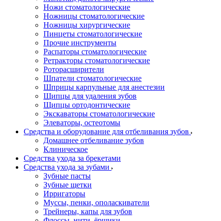
Ножи стоматологические
Ножницы стоматологические
Ножницы хирургические
Пинцеты стоматологические
Прочие инструменты
Распаторы стоматологические
Ретракторы стоматологические
Роторасширители
Шпатели стоматологические
Шприцы карпульные для анестезии
Щипцы для удаления зубов
Щипцы ортодонтические
Экскаваторы стоматологические
Элеваторы, остеотомы
Средства и оборудование для отбеливания зубов
Домашнее отбеливание зубов
Клиническое
Средства ухода за брекетами
Средства ухода за зубами
Зубные пасты
Зубные щетки
Ирригаторы
Муссы, пенки, ополаскиватели
Трейнеры, капы для зубов
Флоссы, нити, ёршики