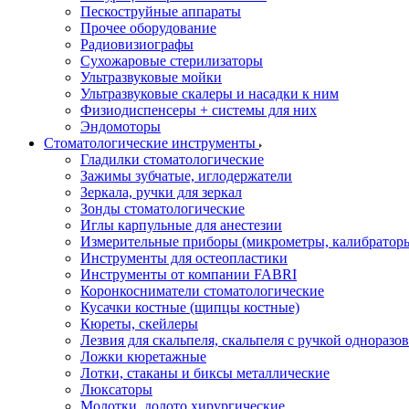
Пескоструйные аппараты
Прочее оборудование
Радиовизиографы
Сухожаровые стерилизаторы
Ультразвуковые мойки
Ультразвуковые скалеры и насадки к ним
Физиодиспенсеры + системы для них
Эндомоторы
Стоматологические инструменты
Гладилки стоматологические
Зажимы зубчатые, иглодержатели
Зеркала, ручки для зеркал
Зонды стоматологические
Иглы карпульные для анестезии
Измерительные приборы (микрометры, калибраторы
Инструменты для остеопластики
Инструменты от компании FABRI
Коронкосниматели стоматологические
Кусачки костные (щипцы костные)
Кюреты, скейлеры
Лезвия для скальпеля, скальпеля с ручкой одноразо
Ложки кюретажные
Лотки, стаканы и биксы металлические
Люксаторы
Молотки, долото хирургические