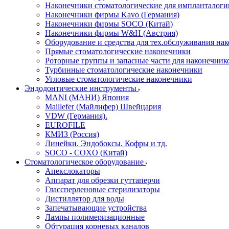
Наконечники стоматологические для импланталоги
Наконечники фирмы Kavo (Германия)
Наконечники фирмы SOCO (Китай)
Наконечники фирмы W&H (Австрия)
Оборудование и средства для тех.обслуживания на
Прямые стоматологические наконечники
Роторные группы и запасные части для наконечник
Турбинные стоматологические наконечники
Угловые стоматологические наконечники
Эндодонтические инструменты
MANI (МАНИ) Япония
Maillefer (Майлифер) Швейцария
VDW (Германия).
EUROFILE
КМИЗ (Россия)
Линейки. Эндобоксы. Кофры и тд.
SOCO - COXO (Китай)
Стоматологическое оборудование
Апекслокаторы
Аппарат для обрезки гуттаперчи
Глассперленовые стерилизаторы
Дистиллятор для воды
Запечатывающие устройства
Лампы полимеризационные
Обтурация корневых каналов