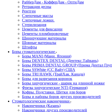
РабберДам - КофферДам - ОптиДам
Ретракция десны
Рентген
Слепочные массы
Слепочные ложки.
Стерилизация
Цементы для фиксации
Цементы пломбировочные
Шинирующие материалы
Шовные материалы
Штифты
Боры стоматологические
Боры MANI (Мани. Япония)
Боры DENTEX DENTAL (Дентекс.Тайвань)
Боры PRIMA DENTAL GROUP (Прима Дентал Груп
Боры SSWhite (СС Вайт) США
Боры TRI HAWK (ТрайХак. Канада)
Боры для разрезания коронок
Боры хирургические - шарик на длинной ножке
Фрезы хирургические NTI (Германия)
Кофры. Подставки. Щетки для боров
Боры и наборы боров других производителей
Стоматологические наконечники
Наконечники (Казань)
Наконечники других производителей