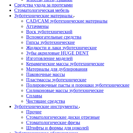
Средства ухода за протезами
Стоматологическая мебель
Зуботехнические материалы
CAD/CAM зуботехнические материалы
Аттачмены
Воск зуботехнический
Вспомогательные средства
Гипсы зуботехнические
Жидкости и лаки зуботехнические
Зубы акриловые HUGE DENT
Изготовление моделей
Керамические массы зуботехнические
Материалы для дублирования
Паковочные массы
Пластмассы зуботехнические
Полировочные пасты и порошки зуботехнические
Силиконовые массы зуботехнические
Сплавы
Чистящие средства
Зуботехнические инструменты
Прочие
Стоматологические диски отрезные
Стоматологические фрезы
Штифты и формы для цоколей