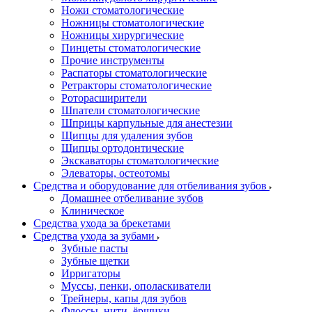
Ножи стоматологические
Ножницы стоматологические
Ножницы хирургические
Пинцеты стоматологические
Прочие инструменты
Распаторы стоматологические
Ретракторы стоматологические
Роторасширители
Шпатели стоматологические
Шприцы карпульные для анестезии
Щипцы для удаления зубов
Щипцы ортодонтические
Экскаваторы стоматологические
Элеваторы, остеотомы
Средства и оборудование для отбеливания зубов
Домашнее отбеливание зубов
Клиническое
Средства ухода за брекетами
Средства ухода за зубами
Зубные пасты
Зубные щетки
Ирригаторы
Муссы, пенки, ополаскиватели
Трейнеры, капы для зубов
Флоссы, нити, ёршики