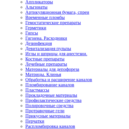
Аппликаторы
Альгинаты
Артикуляционная бумага, спреи
Временные пломбы
Гемостатические препараты
Герметики
Гипсы
Гигиена. Расходники
Дезинфекция
Девитализация пульпы
Иглы и шприцы для анестезии.
Костные препараты
Лечебные препараты
Материалы для депофореза
Матрицы. Клинья
Обработка и расширение каналов
Пломбирование каналов
Пластмассы
Прокладочные материалы
Профилактические средства
Полировочные средства
Протравочные гели
Прикусные материалы
Перчатки
Распломбировка каналов