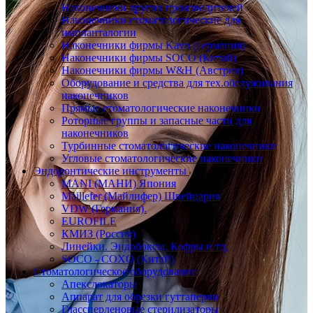
Наконечники других производителей
Наконечники стоматологические для
импланталогии
Наконечники фирмы Kavo (Германия)
Наконечники фирмы SOCO (Китай)
Наконечники фирмы W&H (Австрия)
Оборудование и средства для тех.обслуживания
наконечников
Прямые стоматологические наконечники
Роторные группы и запасные части для
наконечников
Турбинные стоматологические наконечники
Угловые стоматологические наконечники
Эндодонтические инструменты
MANI (МАНИ) Япония
Maillefer (Майлифер) Швейцария
VDW (Германия).
EUROFILE
КМИЗ (Россия)
Линейки. Эндобоксы. Кофры и тд.
SOCO - COXO (Китай)
Стоматологическое оборудование
Апекслокаторы
Аппарат для обрезки гуттаперчи
Глассперленовые стерилизаторы