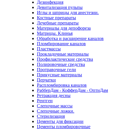
Дезинфекция
Девитализация пульпы
Иглы и шприцы для анестезии.
Костные препараты
Лечебные препараты
Материалы для депофореза
Матрицы. Клинья
Обработка и расширение каналов
Пломбирование каналов
Пластмассы
Прокладочные материалы
Профилактические средства
Полировочные средства
Протравочные гели
Прикусные материалы
Перчатки
Распломбировка каналов
РабберДам - КофферДам - ОптиДам
Ретракция десны
Рентген
Слепочные массы
Слепочные ложки.
Стерилизация
Цементы для фиксации
Цементы пломбировочные