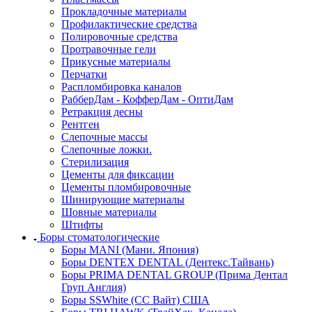
Прокладочные материалы
Профилактические средства
Полировочные средства
Протравочные гели
Прикусные материалы
Перчатки
Распломбировка каналов
РабберДам - КофферДам - ОптиДам
Ретракция десны
Рентген
Слепочные массы
Слепочные ложки.
Стерилизация
Цементы для фиксации
Цементы пломбировочные
Шинирующие материалы
Шовные материалы
Штифты
Боры стоматологические
Боры MANI (Мани. Япония)
Боры DENTEX DENTAL (Дентекс.Тайвань)
Боры PRIMA DENTAL GROUP (Прима Дентал
Груп Англия)
Боры SSWhite (СС Вайт) США