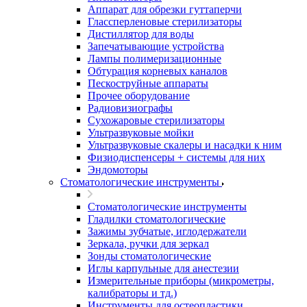
Аппарат для обрезки гуттаперчи
Глассперленовые стерилизаторы
Дистиллятор для воды
Запечатывающие устройства
Лампы полимеризационные
Обтурация корневых каналов
Пескоструйные аппараты
Прочее оборудование
Радиовизиографы
Сухожаровые стерилизаторы
Ультразвуковые мойки
Ультразвуковые скалеры и насадки к ним
Физиодиспенсеры + системы для них
Эндомоторы
Стоматологические инструменты
Стоматологические инструменты
Гладилки стоматологические
Зажимы зубчатые, иглодержатели
Зеркала, ручки для зеркал
Зонды стоматологические
Иглы карпульные для анестезии
Измерительные приборы (микрометры,
калибраторы и тд.)
Инструменты для остеопластики