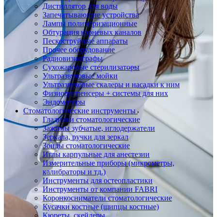
Дистиллятор для воды
Запечатывающие устройства
Лампы полимеризационные
Обтурация корневых каналов
Пескоструйные аппараты
Прочее оборудование
Радиовизиографы
Сухожаровые стерилизаторы
Ультразвуковые мойки
Ультразвуковые скалеры и насадки к ним
Физиодиспенсеры + системы для них
Эндомоторы
Стоматологические инструменты
Гладилки стоматологические
Зажимы зубчатые, иглодержатели
Зеркала, ручки для зеркал
Зонды стоматологические
Иглы карпульные для анестезии
Измерительные приборы (микрометры,
калибраторы и тд.)
Инструменты для остеопластики
Инструменты от компании FABRI
Коронкосниматели стоматологические
Кусачки костные (щипцы костные)
Кюреты, скейлеры