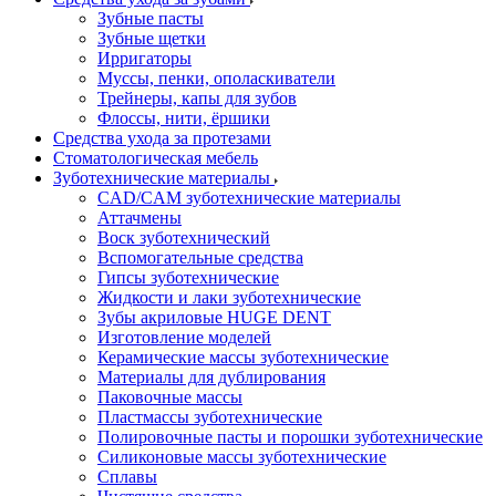
Зубные пасты
Зубные щетки
Ирригаторы
Муссы, пенки, ополаскиватели
Трейнеры, капы для зубов
Флоссы, нити, ёршики
Средства ухода за протезами
Стоматологическая мебель
Зуботехнические материалы
CAD/CAM зуботехнические материалы
Аттачмены
Воск зуботехнический
Вспомогательные средства
Гипсы зуботехнические
Жидкости и лаки зуботехнические
Зубы акриловые HUGE DENT
Изготовление моделей
Керамические массы зуботехнические
Материалы для дублирования
Паковочные массы
Пластмассы зуботехнические
Полировочные пасты и порошки зуботехнические
Силиконовые массы зуботехнические
Сплавы