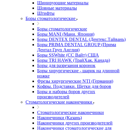
Шинирующие материалы
Шовные материалы
Штифты
Боры стоматологические
Боры стоматологические
Боры MANI (Мани. Япония)
Боры DENTEX DENTAL (Дентекс.Тайвань)
Боры PRIMA DENTAL GROUP (Прима
Дентал Груп Англия)
Боры SSWhite (СС Вайт) США
Боры TRI HAWK (ТрайХак. Канада)
Боры для разрезания коронок
Боры хирургические - шарик на длинной
ножке
Фрезы хирургические NTI (Германия)
Кофры. Подставки. Щетки для боров
Боры и наборы боров других
производителей
Стоматологические наконечники
Стоматологические наконечники
Наконечники (Казань)
Наконечники других производителей
Наконечники стоматологические для