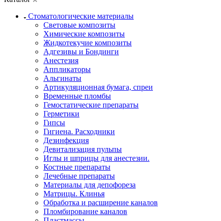
Стоматологические материалы
Световые композиты
Химические композиты
Жидкотекучие композиты
Адгезивы и Бондинги
Анестезия
Аппликаторы
Альгинаты
Артикуляционная бумага, спреи
Временные пломбы
Гемостатические препараты
Герметики
Гипсы
Гигиена. Расходники
Дезинфекция
Девитализация пульпы
Иглы и шприцы для анестезии.
Костные препараты
Лечебные препараты
Материалы для депофореза
Матрицы. Клинья
Обработка и расширение каналов
Пломбирование каналов
Пластмассы