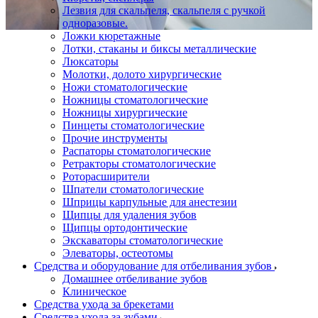
Лезвия для скальпеля, скальпеля с ручкой
одноразовые.
Ложки кюретажные
Лотки, стаканы и биксы металлические
Люксаторы
Молотки, долото хирургические
Ножи стоматологические
Ножницы стоматологические
Ножницы хирургические
Пинцеты стоматологические
Прочие инструменты
Распаторы стоматологические
Ретракторы стоматологические
Роторасширители
Шпатели стоматологические
Шприцы карпульные для анестезии
Щипцы для удаления зубов
Щипцы ортодонтические
Экскаваторы стоматологические
Элеваторы, остеотомы
Средства и оборудование для отбеливания зубов
Домашнее отбеливание зубов
Клиническое
Средства ухода за брекетами
Средства ухода за зубами