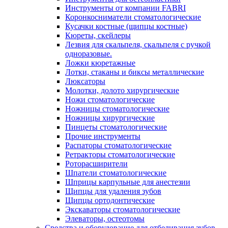
Инструменты от компании FABRI
Коронкосниматели стоматологические
Кусачки костные (щипцы костные)
Кюреты, скейлеры
Лезвия для скальпеля, скальпеля с ручкой
одноразовые.
Ложки кюретажные
Лотки, стаканы и биксы металлические
Люксаторы
Молотки, долото хирургические
Ножи стоматологические
Ножницы стоматологические
Ножницы хирургические
Пинцеты стоматологические
Прочие инструменты
Распаторы стоматологические
Ретракторы стоматологические
Роторасширители
Шпатели стоматологические
Шприцы карпульные для анестезии
Щипцы для удаления зубов
Щипцы ортодонтические
Экскаваторы стоматологические
Элеваторы, остеотомы
Средства и оборудование для отбеливания зубов