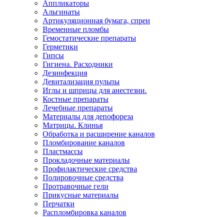
Аппликаторы
Альгинаты
Артикуляционная бумага, спреи
Временные пломбы
Гемостатические препараты
Герметики
Гипсы
Гигиена. Расходники
Дезинфекция
Девитализация пульпы
Иглы и шприцы для анестезии.
Костные препараты
Лечебные препараты
Материалы для депофореза
Матрицы. Клинья
Обработка и расширение каналов
Пломбирование каналов
Пластмассы
Прокладочные материалы
Профилактические средства
Полировочные средства
Протравочные гели
Прикусные материалы
Перчатки
Распломбировка каналов