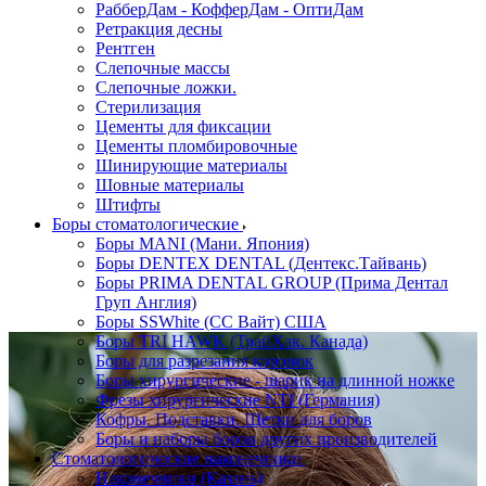
РабберДам - КофферДам - ОптиДам
Ретракция десны
Рентген
Слепочные массы
Слепочные ложки.
Стерилизация
Цементы для фиксации
Цементы пломбировочные
Шинирующие материалы
Шовные материалы
Штифты
Боры стоматологические
Боры MANI (Мани. Япония)
Боры DENTEX DENTAL (Дентекс.Тайвань)
Боры PRIMA DENTAL GROUP (Прима Дентал
Груп Англия)
Боры SSWhite (СС Вайт) США
Боры TRI HAWK (ТрайХак. Канада)
Боры для разрезания коронок
Боры хирургические - шарик на длинной ножке
Фрезы хирургические NTI (Германия)
Кофры. Подставки. Щетки для боров
Боры и наборы боров других производителей
Стоматологические наконечники
Наконечники (Казань)