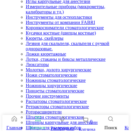
Иглы карпульные для анестезии
Измерительные приборы (микрометры,
калибраторы и тд.)
Инструменты для остеопластики
Инструменты от компании FABRI
Коронкосниматели стоматологические
Кусачки костные (щипцы костные)
Кюреты, скейлеры
Лезвия для скальпеля, скальпеля с ручкой
одноразовые.
Ложки кюретажные
Лотки, стаканы и биксы металлические
Люксаторы
Молотки, долото хирургические
Ножи стоматологические
Ножницы стоматологические
Ножницы хирургические
Пинцеты стоматологические
Прочие инструменты
Распаторы стоматологические
Ретракторы стоматологические
Роторасширители
Шпатели стоматологические
0
Шприцы карпульные для анестезии
Главная
Каталог
Поиск
Ко
Щипцы для удаления зубов
Распродажа
Корзина