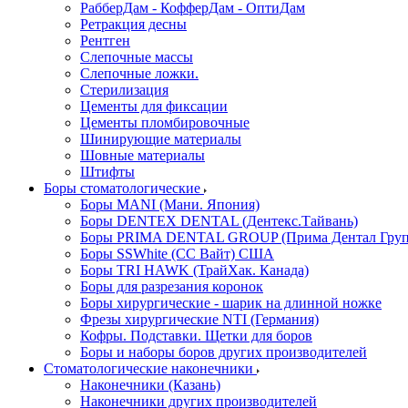
РабберДам - КофферДам - ОптиДам
Ретракция десны
Рентген
Слепочные массы
Слепочные ложки.
Стерилизация
Цементы для фиксации
Цементы пломбировочные
Шинирующие материалы
Шовные материалы
Штифты
Боры стоматологические
Боры MANI (Мани. Япония)
Боры DENTEX DENTAL (Дентекс.Тайвань)
Боры PRIMA DENTAL GROUP (Прима Дентал Груп
Боры SSWhite (СС Вайт) США
Боры TRI HAWK (ТрайХак. Канада)
Боры для разрезания коронок
Боры хирургические - шарик на длинной ножке
Фрезы хирургические NTI (Германия)
Кофры. Подставки. Щетки для боров
Боры и наборы боров других производителей
Стоматологические наконечники
Наконечники (Казань)
Наконечники других производителей