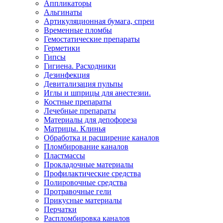
Аппликаторы
Альгинаты
Артикуляционная бумага, спреи
Временные пломбы
Гемостатические препараты
Герметики
Гипсы
Гигиена. Расходники
Дезинфекция
Девитализация пульпы
Иглы и шприцы для анестезии.
Костные препараты
Лечебные препараты
Материалы для депофореза
Матрицы. Клинья
Обработка и расширение каналов
Пломбирование каналов
Пластмассы
Прокладочные материалы
Профилактические средства
Полировочные средства
Протравочные гели
Прикусные материалы
Перчатки
Распломбировка каналов