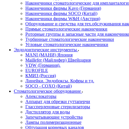
Наконечники стоматологические для импланталоги
Наконечники фирмы Kavo (Германия)
Наконечники фирмы SOCO (Китай)
Наконечники фирмы W&H (Австрия)
Оборудование и средства для тех.обслуживания на
Прямые стоматологические наконечники
Роторные группы и запасные части для наконечник
Турбинные стоматологические наконечники
Угловые стоматологические наконечники
Эндодонтические инструменты
MANI (МАНИ) Япония
Maillefer (Майлифер) Швейцария
VDW (Германия).
EUROFILE
КМИЗ (Россия)
Линейки. Эндобоксы. Кофры и тд.
SOCO - COXO (Китай)
Стоматологическое оборудование
Апекслокаторы
Аппарат для обрезки гуттаперчи
Глассперленовые стерилизаторы
Дистиллятор для воды
Запечатывающие устройства
Лампы полимеризационные
Обтурация корневых каналов