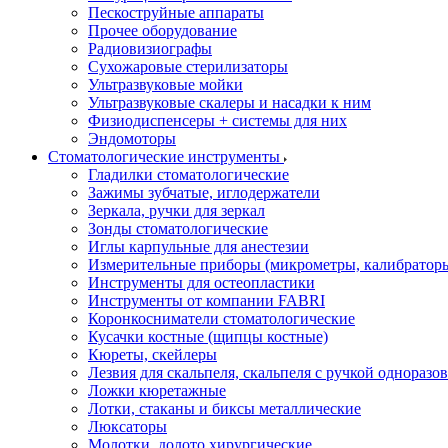
Пескоструйные аппараты
Прочее оборудование
Радиовизиографы
Сухожаровые стерилизаторы
Ультразвуковые мойки
Ультразвуковые скалеры и насадки к ним
Физиодиспенсеры + системы для них
Эндомоторы
Стоматологические инструменты
Гладилки стоматологические
Зажимы зубчатые, иглодержатели
Зеркала, ручки для зеркал
Зонды стоматологические
Иглы карпульные для анестезии
Измерительные приборы (микрометры, калибраторы
Инструменты для остеопластики
Инструменты от компании FABRI
Коронкосниматели стоматологические
Кусачки костные (щипцы костные)
Кюреты, скейлеры
Лезвия для скальпеля, скальпеля с ручкой одноразо
Ложки кюретажные
Лотки, стаканы и биксы металлические
Люксаторы
Молотки, долото хирургические