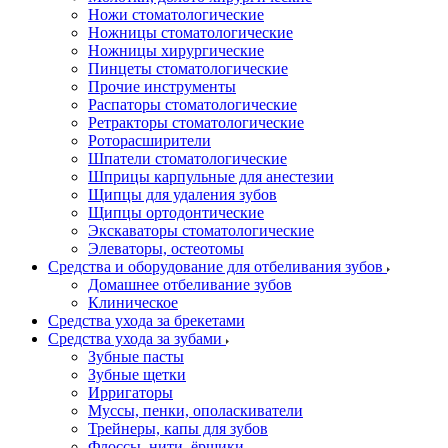
Ножи стоматологические
Ножницы стоматологические
Ножницы хирургические
Пинцеты стоматологические
Прочие инструменты
Распаторы стоматологические
Ретракторы стоматологические
Роторасширители
Шпатели стоматологические
Шприцы карпульные для анестезии
Щипцы для удаления зубов
Щипцы ортодонтические
Экскаваторы стоматологические
Элеваторы, остеотомы
Средства и оборудование для отбеливания зубов
Домашнее отбеливание зубов
Клиническое
Средства ухода за брекетами
Средства ухода за зубами
Зубные пасты
Зубные щетки
Ирригаторы
Муссы, пенки, ополаскиватели
Трейнеры, капы для зубов
Флоссы, нити, ёршики