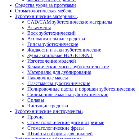
Средства ухода за протезами
Стоматологическая мебель
Зуботехнические материалы
CAD/CAM зуботехнические материалы
Аттачмены
Воск зуботехнический
Вспомогательные средства
Гипсы зуботехнические
Жидкости и лаки зуботехнические
Зубы акриловые HUGE DENT
Изготовление моделей
Керамические массы зуботехнические
Материалы для дублирования
Паковочные массы
Пластмассы зуботехнические
Полировочные пасты и порошки зуботехнические
Силиконовые массы зуботехнические
Сплавы
Чистящие средства
Зуботехнические инструменты
Прочие
Стоматологические диски отрезные
Стоматологические фрезы
Штифты и формы для цоколей