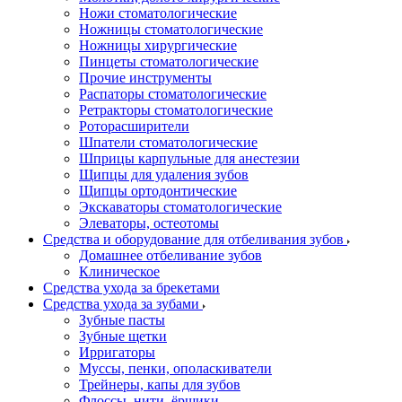
Ножи стоматологические
Ножницы стоматологические
Ножницы хирургические
Пинцеты стоматологические
Прочие инструменты
Распаторы стоматологические
Ретракторы стоматологические
Роторасширители
Шпатели стоматологические
Шприцы карпульные для анестезии
Щипцы для удаления зубов
Щипцы ортодонтические
Экскаваторы стоматологические
Элеваторы, остеотомы
Средства и оборудование для отбеливания зубов
Домашнее отбеливание зубов
Клиническое
Средства ухода за брекетами
Средства ухода за зубами
Зубные пасты
Зубные щетки
Ирригаторы
Муссы, пенки, ополаскиватели
Трейнеры, капы для зубов
Флоссы, нити, ёршики