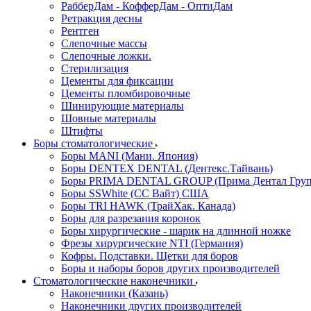
РабберДам - КофферДам - ОптиДам
Ретракция десны
Рентген
Слепочные массы
Слепочные ложки.
Стерилизация
Цементы для фиксации
Цементы пломбировочные
Шинирующие материалы
Шовные материалы
Штифты
Боры стоматологические
Боры MANI (Мани. Япония)
Боры DENTEX DENTAL (Дентекс.Тайвань)
Боры PRIMA DENTAL GROUP (Прима Дентал Груп
Боры SSWhite (СС Вайт) США
Боры TRI HAWK (ТрайХак. Канада)
Боры для разрезания коронок
Боры хирургические - шарик на длинной ножке
Фрезы хирургические NTI (Германия)
Кофры. Подставки. Щетки для боров
Боры и наборы боров других производителей
Стоматологические наконечники
Наконечники (Казань)
Наконечники других производителей