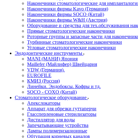
Наконечники стоматологические для импланталоги
Наконечники фирмы Kavo (Германия)
Наконечники фирмы SOCO (Китай)
Наконечники фирмы W&H (Австрия)
Оборудование и средства для тех.обслуживания на
Прямые стоматологические наконечники
Роторные группы и запасные части для наконечник
Турбинные стоматологические наконечники
Угловые стоматологические наконечники
Эндодонтические инструменты
MANI (МАНИ) Япония
Maillefer (Майлифер) Швейцария
VDW (Германия).
EUROFILE
КМИЗ (Россия)
Линейки. Эндобоксы. Кофры и тд.
SOCO - COXO (Китай)
Стоматологическое оборудование
Апекслокаторы
Аппарат для обрезки гуттаперчи
Глассперленовые стерилизаторы
Дистиллятор для воды
Запечатывающие устройства
Лампы полимеризационные
Обтурация корневых каналов