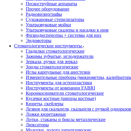
Пескоструйные аппараты
Прочее оборудование
Радиовизиографы
Сухожаровые стерилизаторы
Ультразвуковые мойки
Ультразвуковые скалеры и насадки к ним
Физиодиспенсеры + системы для них
Эндомоторы
Стоматологические инструменты
Гладилки стоматологические
Зажимы зубчатые, иглодержатели
Зеркала, ручки для зеркал
Зонды стоматологические
Иглы карпульные для анестезии
Измерительные приборы (микрометры, калибраторы
Инструменты для остеопластики
Инструменты от компании FABRI
Коронкосниматели стоматологические
Кусачки костные (щипцы костные)
Кюреты, скейлеры
Лезвия для скальпеля, скальпеля с ручкой одноразо
Ложки кюретажные
Лотки, стаканы и биксы металлические
Люксаторы
Молотки, долото хирургические