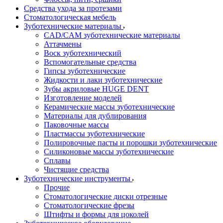
Средства ухода за протезами
Стоматологическая мебель
Зуботехнические материалы
CAD/CAM зуботехнические материалы
Аттачмены
Воск зуботехнический
Вспомогательные средства
Гипсы зуботехнические
Жидкости и лаки зуботехнические
Зубы акриловые HUGE DENT
Изготовление моделей
Керамические массы зуботехнические
Материалы для дублирования
Паковочные массы
Пластмассы зуботехнические
Полировочные пасты и порошки зуботехнические
Силиконовые массы зуботехнические
Сплавы
Чистящие средства
Зуботехнические инструменты
Прочие
Стоматологические диски отрезные
Стоматологические фрезы
Штифты и формы для цоколей