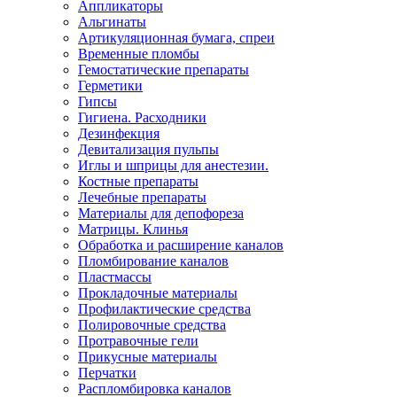
Аппликаторы
Альгинаты
Артикуляционная бумага, спреи
Временные пломбы
Гемостатические препараты
Герметики
Гипсы
Гигиена. Расходники
Дезинфекция
Девитализация пульпы
Иглы и шприцы для анестезии.
Костные препараты
Лечебные препараты
Материалы для депофореза
Матрицы. Клинья
Обработка и расширение каналов
Пломбирование каналов
Пластмассы
Прокладочные материалы
Профилактические средства
Полировочные средства
Протравочные гели
Прикусные материалы
Перчатки
Распломбировка каналов