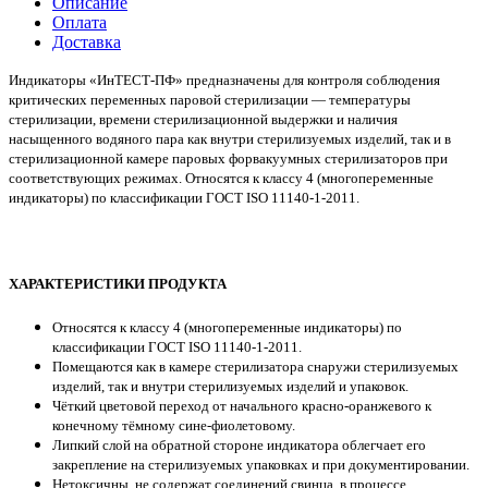
Описание
Оплата
Доставка
Индикаторы «ИнТЕСТ-ПФ» предназначены для контроля соблюдения
критических переменных паровой стерилизации — температуры
стерилизации, времени стерилизационной выдержки и наличия
насыщенного водяного пара как внутри стерилизуемых изделий, так и в
стерилизационной камере паровых форвакуумных стерилизаторов при
соответствующих режимах. Относятся к классу 4 (многопеременные
индикаторы) по классификации ГОСТ ISO 11140-1-2011.
ХАРАКТЕРИСТИКИ ПРОДУКТА
Относятся к классу 4 (многопеременные индикаторы) по
классификации ГОСТ ISO 11140-1-2011.
Помещаются как в камере стерилизатора снаружи стерилизуемых
изделий, так и внутри стерилизуемых изделий и упаковок.
Чёткий цветовой переход от начального красно-оранжевого к
конечному тёмному сине-фиолетовому.
Липкий слой на обратной стороне индикатора облегчает его
закрепление на стерилизуемых упаковках и при документировании.
Нетоксичны, не содержат соединений свинца, в процессе