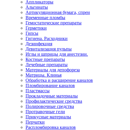
Аппликаторы
Альгинаты
Артикуляционная бумага, спреи
Временные пломбы
Гемостатические препараты
Герметики
Гипсы
Гигиена. Расходники
Дезинфекция
Девитализация пульпы
Иглы и шприцы для анестезии.
Костные препараты
Лечебные препараты
Материалы для депофореза
Матрицы. Клинья
Обработка и расширение каналов
Пломбирование каналов
Пластмассы
Прокладочные материалы
Профилактические средства
Полировочные средства
Протравочные гели
Прикусные материалы
Перчатки
Распломбировка каналов