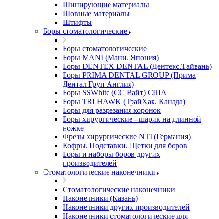
Шинирующие материалы
Шовные материалы
Штифты
Боры стоматологические
Боры стоматологические
Боры MANI (Мани. Япония)
Боры DENTEX DENTAL (Дентекс.Тайвань)
Боры PRIMA DENTAL GROUP (Прима
Дентал Груп Англия)
Боры SSWhite (СС Вайт) США
Боры TRI HAWK (ТрайХак. Канада)
Боры для разрезания коронок
Боры хирургические - шарик на длинной
ножке
Фрезы хирургические NTI (Германия)
Кофры. Подставки. Щетки для боров
Боры и наборы боров других
производителей
Стоматологические наконечники
Стоматологические наконечники
Наконечники (Казань)
Наконечники других производителей
Наконечники стоматологические для