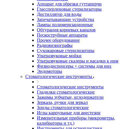
Аппарат для обрезки гуттаперчи
Глассперленовые стерилизаторы
Дистиллятор для воды
Запечатывающие устройства
Лампы полимеризационные
Обтурация корневых каналов
Пескоструйные аппараты
Прочее оборудование
Радиовизиографы
Сухожаровые стерилизаторы
Ультразвуковые мойки
Ультразвуковые скалеры и насадки к ним
Физиодиспенсеры + системы для них
Эндомоторы
Стоматологические инструменты
Стоматологические инструменты
Гладилки стоматологические
Зажимы зубчатые, иглодержатели
Зеркала, ручки для зеркал
Зонды стоматологические
Иглы карпульные для анестезии
Измерительные приборы (микрометры,
калибраторы и тд.)
Инструменты для остеопластики