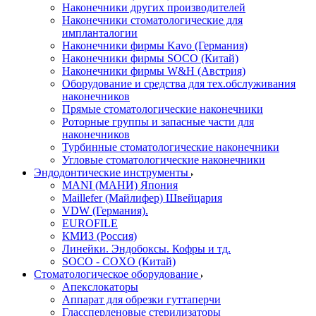
Наконечники других производителей
Наконечники стоматологические для
импланталогии
Наконечники фирмы Kavo (Германия)
Наконечники фирмы SOCO (Китай)
Наконечники фирмы W&H (Австрия)
Оборудование и средства для тех.обслуживания
наконечников
Прямые стоматологические наконечники
Роторные группы и запасные части для
наконечников
Турбинные стоматологические наконечники
Угловые стоматологические наконечники
Эндодонтические инструменты
MANI (МАНИ) Япония
Maillefer (Майлифер) Швейцария
VDW (Германия).
EUROFILE
КМИЗ (Россия)
Линейки. Эндобоксы. Кофры и тд.
SOCO - COXO (Китай)
Стоматологическое оборудование
Апекслокаторы
Аппарат для обрезки гуттаперчи
Глассперленовые стерилизаторы