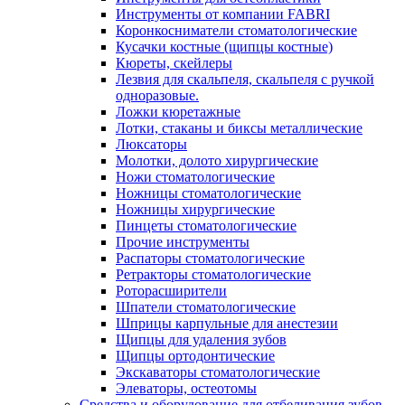
Инструменты от компании FABRI
Коронкосниматели стоматологические
Кусачки костные (щипцы костные)
Кюреты, скейлеры
Лезвия для скальпеля, скальпеля с ручкой
одноразовые.
Ложки кюретажные
Лотки, стаканы и биксы металлические
Люксаторы
Молотки, долото хирургические
Ножи стоматологические
Ножницы стоматологические
Ножницы хирургические
Пинцеты стоматологические
Прочие инструменты
Распаторы стоматологические
Ретракторы стоматологические
Роторасширители
Шпатели стоматологические
Шприцы карпульные для анестезии
Щипцы для удаления зубов
Щипцы ортодонтические
Экскаваторы стоматологические
Элеваторы, остеотомы
Средства и оборудование для отбеливания зубов