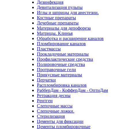
Дезинфекция
Девитализация пульпы
Иглы и шприцы для анестезии.
Костные препараты
Лечебные препараты
Материалы для депофореза
Матрицы. Клинья
Обработка и расширение каналов
Пломбирование каналов
Пластмассы
Прокладочные материалы
Профилактические средства
Полировочные средства
Протравочные гели
Прикусные материалы
Перчатки
Распломбировка каналов
РабберДам - КофферДам - ОптиДам
Ретракция десны
Рентген
Слепочные массы
Слепочные ложки.
Стерилизация
Цементы для фиксации
Цементы пломбировочные