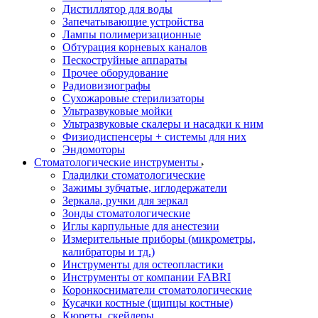
Дистиллятор для воды
Запечатывающие устройства
Лампы полимеризационные
Обтурация корневых каналов
Пескоструйные аппараты
Прочее оборудование
Радиовизиографы
Сухожаровые стерилизаторы
Ультразвуковые мойки
Ультразвуковые скалеры и насадки к ним
Физиодиспенсеры + системы для них
Эндомоторы
Стоматологические инструменты
Гладилки стоматологические
Зажимы зубчатые, иглодержатели
Зеркала, ручки для зеркал
Зонды стоматологические
Иглы карпульные для анестезии
Измерительные приборы (микрометры,
калибраторы и тд.)
Инструменты для остеопластики
Инструменты от компании FABRI
Коронкосниматели стоматологические
Кусачки костные (щипцы костные)
Кюреты, скейлеры