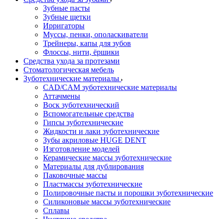
Зубные пасты
Зубные щетки
Ирригаторы
Муссы, пенки, ополаскиватели
Трейнеры, капы для зубов
Флоссы, нити, ёршики
Средства ухода за протезами
Стоматологическая мебель
Зуботехнические материалы
CAD/CAM зуботехнические материалы
Аттачмены
Воск зуботехнический
Вспомогательные средства
Гипсы зуботехнические
Жидкости и лаки зуботехнические
Зубы акриловые HUGE DENT
Изготовление моделей
Керамические массы зуботехнические
Материалы для дублирования
Паковочные массы
Пластмассы зуботехнические
Полировочные пасты и порошки зуботехнические
Силиконовые массы зуботехнические
Сплавы