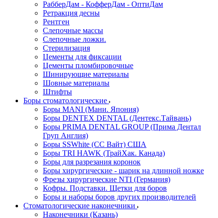
РабберДам - КофферДам - ОптиДам
Ретракция десны
Рентген
Слепочные массы
Слепочные ложки.
Стерилизация
Цементы для фиксации
Цементы пломбировочные
Шинирующие материалы
Шовные материалы
Штифты
Боры стоматологические
Боры MANI (Мани. Япония)
Боры DENTEX DENTAL (Дентекс.Тайвань)
Боры PRIMA DENTAL GROUP (Прима Дентал
Груп Англия)
Боры SSWhite (СС Вайт) США
Боры TRI HAWK (ТрайХак. Канада)
Боры для разрезания коронок
Боры хирургические - шарик на длинной ножке
Фрезы хирургические NTI (Германия)
Кофры. Подставки. Щетки для боров
Боры и наборы боров других производителей
Стоматологические наконечники
Наконечники (Казань)