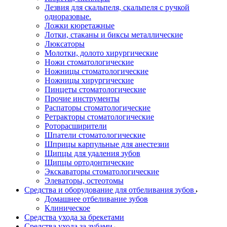
Лезвия для скальпеля, скальпеля с ручкой
одноразовые.
Ложки кюретажные
Лотки, стаканы и биксы металлические
Люксаторы
Молотки, долото хирургические
Ножи стоматологические
Ножницы стоматологические
Ножницы хирургические
Пинцеты стоматологические
Прочие инструменты
Распаторы стоматологические
Ретракторы стоматологические
Роторасширители
Шпатели стоматологические
Шприцы карпульные для анестезии
Щипцы для удаления зубов
Щипцы ортодонтические
Экскаваторы стоматологические
Элеваторы, остеотомы
Средства и оборудование для отбеливания зубов
Домашнее отбеливание зубов
Клиническое
Средства ухода за брекетами
Средства ухода за зубами