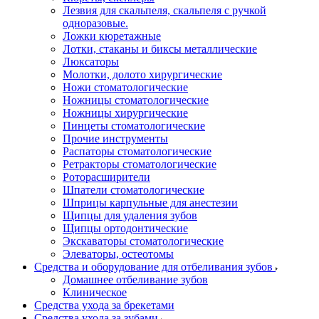
Лезвия для скальпеля, скальпеля с ручкой
одноразовые.
Ложки кюретажные
Лотки, стаканы и биксы металлические
Люксаторы
Молотки, долото хирургические
Ножи стоматологические
Ножницы стоматологические
Ножницы хирургические
Пинцеты стоматологические
Прочие инструменты
Распаторы стоматологические
Ретракторы стоматологические
Роторасширители
Шпатели стоматологические
Шприцы карпульные для анестезии
Щипцы для удаления зубов
Щипцы ортодонтические
Экскаваторы стоматологические
Элеваторы, остеотомы
Средства и оборудование для отбеливания зубов
Домашнее отбеливание зубов
Клиническое
Средства ухода за брекетами
Средства ухода за зубами