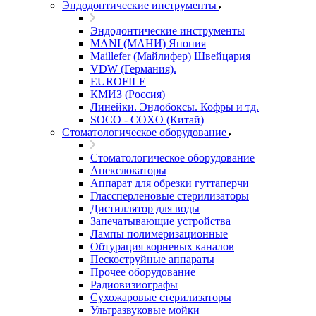
Эндодонтические инструменты
Эндодонтические инструменты
MANI (МАНИ) Япония
Maillefer (Майлифер) Швейцария
VDW (Германия).
EUROFILE
КМИЗ (Россия)
Линейки. Эндобоксы. Кофры и тд.
SOCO - COXO (Китай)
Стоматологическое оборудование
Стоматологическое оборудование
Апекслокаторы
Аппарат для обрезки гуттаперчи
Глассперленовые стерилизаторы
Дистиллятор для воды
Запечатывающие устройства
Лампы полимеризационные
Обтурация корневых каналов
Пескоструйные аппараты
Прочее оборудование
Радиовизиографы
Сухожаровые стерилизаторы
Ультразвуковые мойки