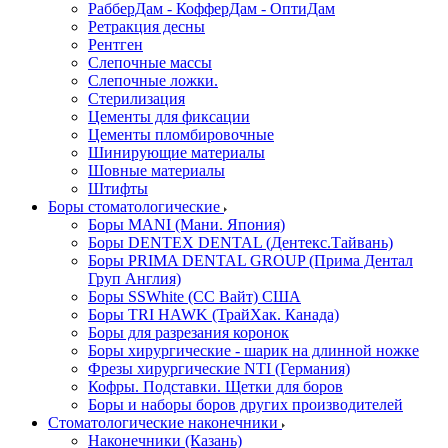
РабберДам - КофферДам - ОптиДам
Ретракция десны
Рентген
Слепочные массы
Слепочные ложки.
Стерилизация
Цементы для фиксации
Цементы пломбировочные
Шинирующие материалы
Шовные материалы
Штифты
Боры стоматологические
Боры MANI (Мани. Япония)
Боры DENTEX DENTAL (Дентекс.Тайвань)
Боры PRIMA DENTAL GROUP (Прима Дентал
Груп Англия)
Боры SSWhite (СС Вайт) США
Боры TRI HAWK (ТрайХак. Канада)
Боры для разрезания коронок
Боры хирургические - шарик на длинной ножке
Фрезы хирургические NTI (Германия)
Кофры. Подставки. Щетки для боров
Боры и наборы боров других производителей
Стоматологические наконечники
Наконечники (Казань)