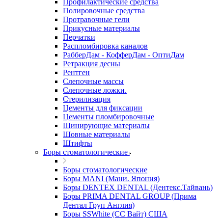
Профилактические средства
Полировочные средства
Протравочные гели
Прикусные материалы
Перчатки
Распломбировка каналов
РабберДам - КофферДам - ОптиДам
Ретракция десны
Рентген
Слепочные массы
Слепочные ложки.
Стерилизация
Цементы для фиксации
Цементы пломбировочные
Шинирующие материалы
Шовные материалы
Штифты
Боры стоматологические
Боры стоматологические
Боры MANI (Мани. Япония)
Боры DENTEX DENTAL (Дентекс.Тайвань)
Боры PRIMA DENTAL GROUP (Прима
Дентал Груп Англия)
Боры SSWhite (СС Вайт) США