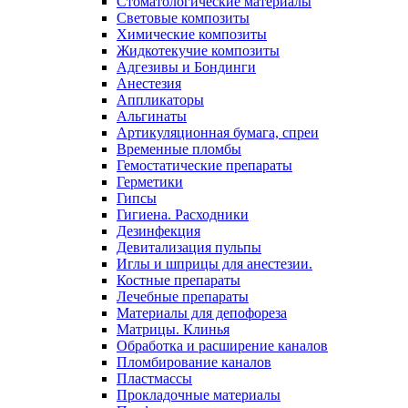
Стоматологические материалы
Световые композиты
Химические композиты
Жидкотекучие композиты
Адгезивы и Бондинги
Анестезия
Аппликаторы
Альгинаты
Артикуляционная бумага, спреи
Временные пломбы
Гемостатические препараты
Герметики
Гипсы
Гигиена. Расходники
Дезинфекция
Девитализация пульпы
Иглы и шприцы для анестезии.
Костные препараты
Лечебные препараты
Материалы для депофореза
Матрицы. Клинья
Обработка и расширение каналов
Пломбирование каналов
Пластмассы
Прокладочные материалы