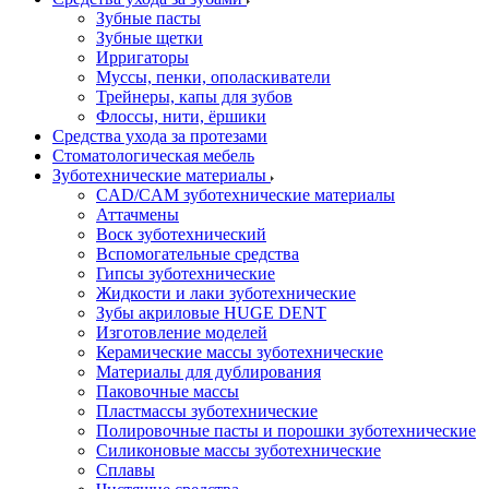
Зубные пасты
Зубные щетки
Ирригаторы
Муссы, пенки, ополаскиватели
Трейнеры, капы для зубов
Флоссы, нити, ёршики
Средства ухода за протезами
Стоматологическая мебель
Зуботехнические материалы
CAD/CAM зуботехнические материалы
Аттачмены
Воск зуботехнический
Вспомогательные средства
Гипсы зуботехнические
Жидкости и лаки зуботехнические
Зубы акриловые HUGE DENT
Изготовление моделей
Керамические массы зуботехнические
Материалы для дублирования
Паковочные массы
Пластмассы зуботехнические
Полировочные пасты и порошки зуботехнические
Силиконовые массы зуботехнические
Сплавы