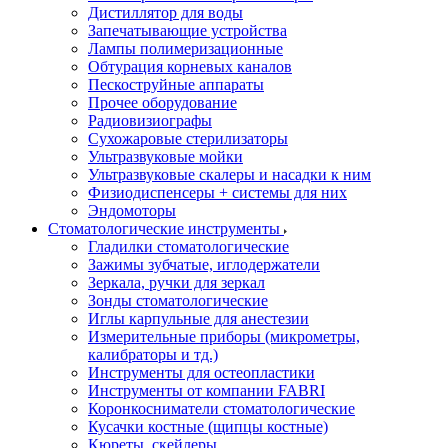
Дистиллятор для воды
Запечатывающие устройства
Лампы полимеризационные
Обтурация корневых каналов
Пескоструйные аппараты
Прочее оборудование
Радиовизиографы
Сухожаровые стерилизаторы
Ультразвуковые мойки
Ультразвуковые скалеры и насадки к ним
Физиодиспенсеры + системы для них
Эндомоторы
Стоматологические инструменты
Гладилки стоматологические
Зажимы зубчатые, иглодержатели
Зеркала, ручки для зеркал
Зонды стоматологические
Иглы карпульные для анестезии
Измерительные приборы (микрометры,
калибраторы и тд.)
Инструменты для остеопластики
Инструменты от компании FABRI
Коронкосниматели стоматологические
Кусачки костные (щипцы костные)
Кюреты, скейлеры