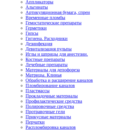
Аппликаторы
Альгинаты
Артикуляционная бумага, спреи
Временные пломбы
Гемостатические препараты
Герметики
Гипсы
Гигиена. Расходники
Дезинфекция
Девитализация пульпы
Иглы и шприцы для анестезии.
Костные препараты
Лечебные препараты
Материалы для депофореза
Матрицы. Клинья
Обработка и расширение каналов
Пломбирование каналов
Пластмассы
Прокладочные материалы
Профилактические средства
Полировочные средства
Протравочные гели
Прикусные материалы
Перчатки
Распломбировка каналов