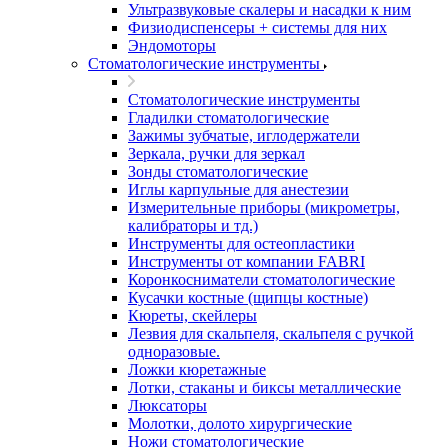
Ультразвуковые скалеры и насадки к ним
Физиодиспенсеры + системы для них
Эндомоторы
Стоматологические инструменты
Стоматологические инструменты
Гладилки стоматологические
Зажимы зубчатые, иглодержатели
Зеркала, ручки для зеркал
Зонды стоматологические
Иглы карпульные для анестезии
Измерительные приборы (микрометры,
калибраторы и тд.)
Инструменты для остеопластики
Инструменты от компании FABRI
Коронкосниматели стоматологические
Кусачки костные (щипцы костные)
Кюреты, скейлеры
Лезвия для скальпеля, скальпеля с ручкой
одноразовые.
Ложки кюретажные
Лотки, стаканы и биксы металлические
Люксаторы
Молотки, долото хирургические
Ножи стоматологические