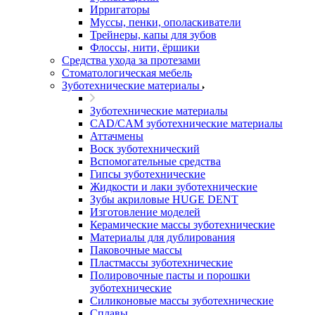
Ирригаторы
Муссы, пенки, ополаскиватели
Трейнеры, капы для зубов
Флоссы, нити, ёршики
Средства ухода за протезами
Стоматологическая мебель
Зуботехнические материалы
Зуботехнические материалы
CAD/CAM зуботехнические материалы
Аттачмены
Воск зуботехнический
Вспомогательные средства
Гипсы зуботехнические
Жидкости и лаки зуботехнические
Зубы акриловые HUGE DENT
Изготовление моделей
Керамические массы зуботехнические
Материалы для дублирования
Паковочные массы
Пластмассы зуботехнические
Полировочные пасты и порошки
зуботехнические
Силиконовые массы зуботехнические
Сплавы