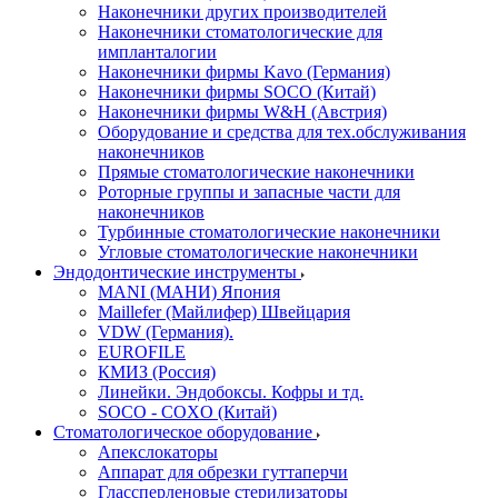
Наконечники других производителей
Наконечники стоматологические для
импланталогии
Наконечники фирмы Kavo (Германия)
Наконечники фирмы SOCO (Китай)
Наконечники фирмы W&H (Австрия)
Оборудование и средства для тех.обслуживания
наконечников
Прямые стоматологические наконечники
Роторные группы и запасные части для
наконечников
Турбинные стоматологические наконечники
Угловые стоматологические наконечники
Эндодонтические инструменты
MANI (МАНИ) Япония
Maillefer (Майлифер) Швейцария
VDW (Германия).
EUROFILE
КМИЗ (Россия)
Линейки. Эндобоксы. Кофры и тд.
SOCO - COXO (Китай)
Стоматологическое оборудование
Апекслокаторы
Аппарат для обрезки гуттаперчи
Глассперленовые стерилизаторы