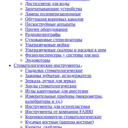
Дистиллятор для воды
Запечатывающие устройства
Лампы полимеризационные
Обтурация корневых каналов
Пескоструйные аппараты
Прочее оборудование
Радиовизиографы
Сухожаровые стерилизаторы
Ультразвуковые мойки
Ультразвуковые скалеры и насадки к ним
Физиодиспенсеры + системы для них
Эндомоторы
Стоматологические инструменты
Гладилки стоматологические
Зажимы зубчатые, иглодержатели
Зеркала, ручки для зеркал
Зонды стоматологические
Иглы карпульные для анестезии
Измерительные приборы (микрометры,
калибраторы и тд.)
Инструменты для остеопластики
Инструменты от компании FABRI
Коронкосниматели стоматологические
Кусачки костные (щипцы костные)
Кюреты, скейлеры