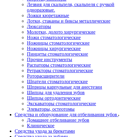
Лезвия для скальпеля, скальпеля с ручкой
одноразовые.
Ложки кюретажные
Лотки, стаканы и биксы металлические
Люксаторы
Молотки, долото хирургические
Ножи стоматологические
Ножницы стоматологические
Ножницы хирургические
Пинцеты стоматологические
Прочие инструменты
Распаторы стоматологические
Ретракторы стоматологические
Роторасширители
Шпатели стоматологические
Шприцы карпульные для анестезии
Щипцы для удаления зубов
Щипцы ортодонтические
Экскаваторы стоматологические
Элеваторы, остеотомы
Средства и оборудование для отбеливания зубов
Домашнее отбеливание зубов
Клиническое
Средства ухода за брекетами
Средства ухода за зубами