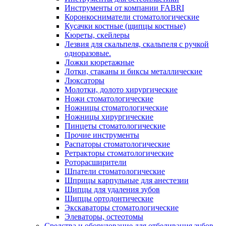
Инструменты от компании FABRI
Коронкосниматели стоматологические
Кусачки костные (щипцы костные)
Кюреты, скейлеры
Лезвия для скальпеля, скальпеля с ручкой
одноразовые.
Ложки кюретажные
Лотки, стаканы и биксы металлические
Люксаторы
Молотки, долото хирургические
Ножи стоматологические
Ножницы стоматологические
Ножницы хирургические
Пинцеты стоматологические
Прочие инструменты
Распаторы стоматологические
Ретракторы стоматологические
Роторасширители
Шпатели стоматологические
Шприцы карпульные для анестезии
Щипцы для удаления зубов
Щипцы ортодонтические
Экскаваторы стоматологические
Элеваторы, остеотомы
Средства и оборудование для отбеливания зубов