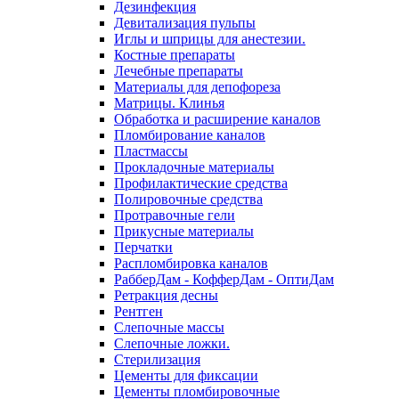
Дезинфекция
Девитализация пульпы
Иглы и шприцы для анестезии.
Костные препараты
Лечебные препараты
Материалы для депофореза
Матрицы. Клинья
Обработка и расширение каналов
Пломбирование каналов
Пластмассы
Прокладочные материалы
Профилактические средства
Полировочные средства
Протравочные гели
Прикусные материалы
Перчатки
Распломбировка каналов
РабберДам - КофферДам - ОптиДам
Ретракция десны
Рентген
Слепочные массы
Слепочные ложки.
Стерилизация
Цементы для фиксации
Цементы пломбировочные