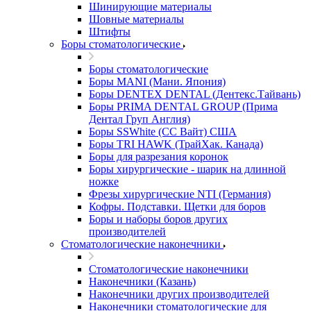
Шинирующие материалы
Шовные материалы
Штифты
Боры стоматологические
Боры стоматологические
Боры MANI (Мани. Япония)
Боры DENTEX DENTAL (Дентекс.Тайвань)
Боры PRIMA DENTAL GROUP (Прима
Дентал Груп Англия)
Боры SSWhite (СС Вайт) США
Боры TRI HAWK (ТрайХак. Канада)
Боры для разрезания коронок
Боры хирургические - шарик на длинной
ножке
Фрезы хирургические NTI (Германия)
Кофры. Подставки. Щетки для боров
Боры и наборы боров других
производителей
Стоматологические наконечники
Стоматологические наконечники
Наконечники (Казань)
Наконечники других производителей
Наконечники стоматологические для