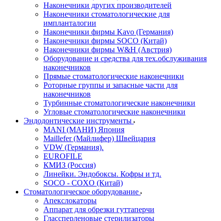
Наконечники других производителей
Наконечники стоматологические для
импланталогии
Наконечники фирмы Kavo (Германия)
Наконечники фирмы SOCO (Китай)
Наконечники фирмы W&H (Австрия)
Оборудование и средства для тех.обслуживания
наконечников
Прямые стоматологические наконечники
Роторные группы и запасные части для
наконечников
Турбинные стоматологические наконечники
Угловые стоматологические наконечники
Эндодонтические инструменты
MANI (МАНИ) Япония
Maillefer (Майлифер) Швейцария
VDW (Германия).
EUROFILE
КМИЗ (Россия)
Линейки. Эндобоксы. Кофры и тд.
SOCO - COXO (Китай)
Стоматологическое оборудование
Апекслокаторы
Аппарат для обрезки гуттаперчи
Глассперленовые стерилизаторы