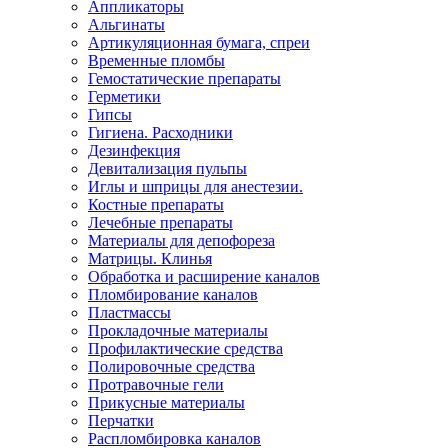
Аппликаторы
Альгинаты
Артикуляционная бумага, спреи
Временные пломбы
Гемостатические препараты
Герметики
Гипсы
Гигиена. Расходники
Дезинфекция
Девитализация пульпы
Иглы и шприцы для анестезии.
Костные препараты
Лечебные препараты
Материалы для депофореза
Матрицы. Клинья
Обработка и расширение каналов
Пломбирование каналов
Пластмассы
Прокладочные материалы
Профилактические средства
Полировочные средства
Протравочные гели
Прикусные материалы
Перчатки
Распломбировка каналов