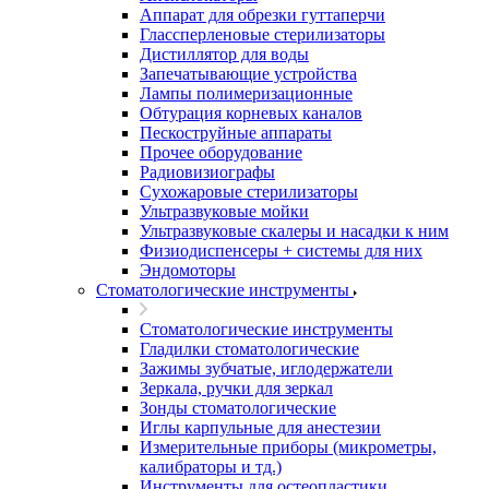
Аппарат для обрезки гуттаперчи
Глассперленовые стерилизаторы
Дистиллятор для воды
Запечатывающие устройства
Лампы полимеризационные
Обтурация корневых каналов
Пескоструйные аппараты
Прочее оборудование
Радиовизиографы
Сухожаровые стерилизаторы
Ультразвуковые мойки
Ультразвуковые скалеры и насадки к ним
Физиодиспенсеры + системы для них
Эндомоторы
Стоматологические инструменты
Стоматологические инструменты
Гладилки стоматологические
Зажимы зубчатые, иглодержатели
Зеркала, ручки для зеркал
Зонды стоматологические
Иглы карпульные для анестезии
Измерительные приборы (микрометры,
калибраторы и тд.)
Инструменты для остеопластики