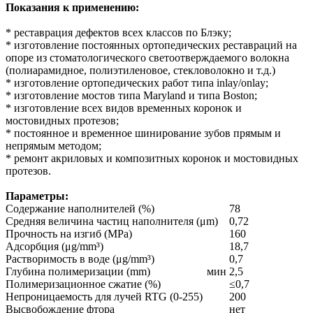
Показания к применению:
* реставрация дефектов всех классов по Блэку;
* изготовление постоянных ортопедических реставраций на
опоре из стоматологического светоотверждаемого волокна
(полиарамидное, полиэтиленовое, стекловолокно и т.д.)
* изготовление ортопедических работ типа inlay/onlay;
* изготовление мостов типа Maryland и типа Boston;
* изготовление всех видов временных коронок и
мостовидных протезов;
* постоянное и временное шинирование зубов прямым и
непрямым методом;
* ремонт акриловых и композитных коронок и мостовидных
протезов.
Параметры:
Содержание наполнителей (%)
78
Средняя величина частиц наполнителя (μm)
0,72
Прочность на изгиб (МРа)
160
Адсорбция (μg/mm³) 18,7
Растворимость в воде (μg/mm³)
0,7
Глубина полимеризации (mm)
мин 2,5
Полимеризационное сжатие (%)
≤0,7
Непроницаемость для лучей RTG (0-255)
200
Высвобождение фтора
нет