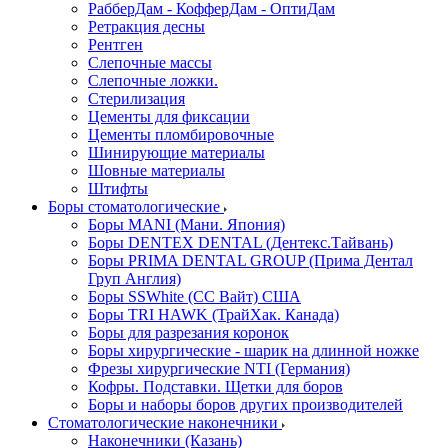
РабберДам - КофферДам - ОптиДам
Ретракция десны
Рентген
Слепочные массы
Слепочные ложки.
Стерилизация
Цементы для фиксации
Цементы пломбировочные
Шинирующие материалы
Шовные материалы
Штифты
Боры стоматологические
Боры MANI (Мани. Япония)
Боры DENTEX DENTAL (Дентекс.Тайвань)
Боры PRIMA DENTAL GROUP (Прима Дентал
Груп Англия)
Боры SSWhite (СС Вайт) США
Боры TRI HAWK (ТрайХак. Канада)
Боры для разрезания коронок
Боры хирургические - шарик на длинной ножке
Фрезы хирургические NTI (Германия)
Кофры. Подставки. Щетки для боров
Боры и наборы боров других производителей
Стоматологические наконечники
Наконечники (Казань)