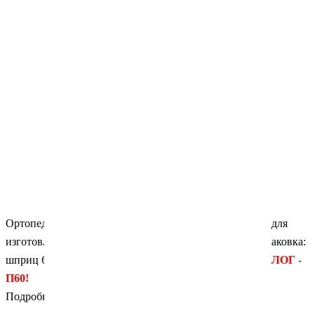
Ортопедический светоотверждае­мый керамокомпозит для
изготовления вкла­док, коронок и мостов. Цвет: А2. Упаковка:
шприц 6 гр. Производитель: ARKONA (Польша)
АНАЛОГ -
П60!
Подробности