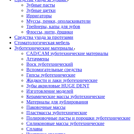
Зубные пасты
Зубные щетки
Ирригаторы
Муссы, пенки, ополаскиватели
Трейнеры, капы для зубов
Флоссы, нити, ёршики
Средства ухода за протезами
Стоматологическая мебель
Зуботехнические материалы
CAD/CAM зуботехнические материалы
Аттачмены
Воск зуботехнический
Вспомогательные средства
Гипсы зуботехнические
Жидкости и лаки зуботехнические
Зубы акриловые HUGE DENT
Изготовление моделей
Керамические массы зуботехнические
Материалы для дублирования
Паковочные массы
Пластмассы зуботехнические
Полировочные пасты и порошки зуботехнические
Силиконовые массы зуботехнические
Сплавы