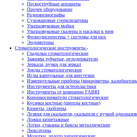
Пескоструйные аппараты
Прочее оборудование
Радиовизиографы
Сухожаровые стерилизаторы
Ультразвуковые мойки
Ультразвуковые скалеры и насадки к ним
Физиодиспенсеры + системы для них
Эндомоторы
Стоматологические инструменты
Гладилки стоматологические
Зажимы зубчатые, иглодержатели
Зеркала, ручки для зеркал
Зонды стоматологические
Иглы карпульные для анестезии
Измерительные приборы (микрометры, калибраторы
Инструменты для остеопластики
Инструменты от компании FABRI
Коронкосниматели стоматологические
Кусачки костные (щипцы костные)
Кюреты, скейлеры
Лезвия для скальпеля, скальпеля с ручкой одноразо
Ложки кюретажные
Лотки, стаканы и биксы металлические
Люксаторы
Молотки, долото хирургические