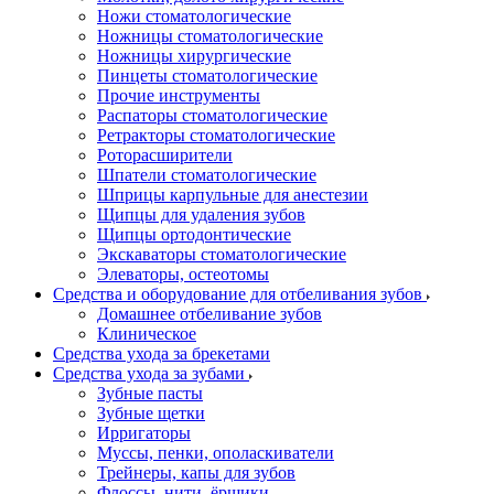
Ножи стоматологические
Ножницы стоматологические
Ножницы хирургические
Пинцеты стоматологические
Прочие инструменты
Распаторы стоматологические
Ретракторы стоматологические
Роторасширители
Шпатели стоматологические
Шприцы карпульные для анестезии
Щипцы для удаления зубов
Щипцы ортодонтические
Экскаваторы стоматологические
Элеваторы, остеотомы
Средства и оборудование для отбеливания зубов
Домашнее отбеливание зубов
Клиническое
Средства ухода за брекетами
Средства ухода за зубами
Зубные пасты
Зубные щетки
Ирригаторы
Муссы, пенки, ополаскиватели
Трейнеры, капы для зубов
Флоссы, нити, ёршики