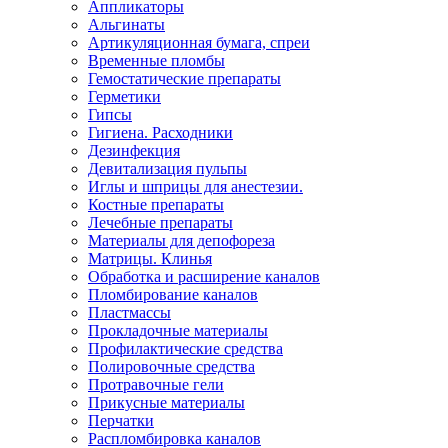
Аппликаторы
Альгинаты
Артикуляционная бумага, спреи
Временные пломбы
Гемостатические препараты
Герметики
Гипсы
Гигиена. Расходники
Дезинфекция
Девитализация пульпы
Иглы и шприцы для анестезии.
Костные препараты
Лечебные препараты
Материалы для депофореза
Матрицы. Клинья
Обработка и расширение каналов
Пломбирование каналов
Пластмассы
Прокладочные материалы
Профилактические средства
Полировочные средства
Протравочные гели
Прикусные материалы
Перчатки
Распломбировка каналов