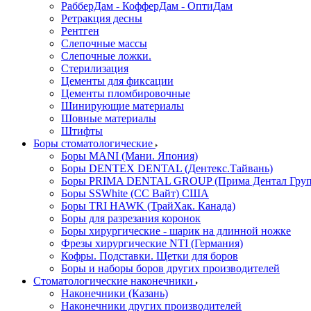
РабберДам - КофферДам - ОптиДам
Ретракция десны
Рентген
Слепочные массы
Слепочные ложки.
Стерилизация
Цементы для фиксации
Цементы пломбировочные
Шинирующие материалы
Шовные материалы
Штифты
Боры стоматологические
Боры MANI (Мани. Япония)
Боры DENTEX DENTAL (Дентекс.Тайвань)
Боры PRIMA DENTAL GROUP (Прима Дентал Груп
Боры SSWhite (СС Вайт) США
Боры TRI HAWK (ТрайХак. Канада)
Боры для разрезания коронок
Боры хирургические - шарик на длинной ножке
Фрезы хирургические NTI (Германия)
Кофры. Подставки. Щетки для боров
Боры и наборы боров других производителей
Стоматологические наконечники
Наконечники (Казань)
Наконечники других производителей