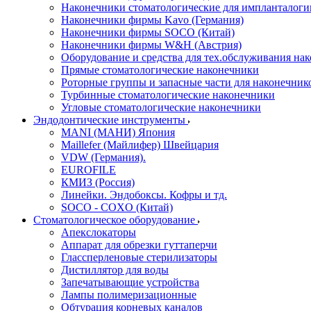
Наконечники стоматологические для импланталоги
Наконечники фирмы Kavo (Германия)
Наконечники фирмы SOCO (Китай)
Наконечники фирмы W&H (Австрия)
Оборудование и средства для тех.обслуживания на
Прямые стоматологические наконечники
Роторные группы и запасные части для наконечник
Турбинные стоматологические наконечники
Угловые стоматологические наконечники
Эндодонтические инструменты
MANI (МАНИ) Япония
Maillefer (Майлифер) Швейцария
VDW (Германия).
EUROFILE
КМИЗ (Россия)
Линейки. Эндобоксы. Кофры и тд.
SOCO - COXO (Китай)
Стоматологическое оборудование
Апекслокаторы
Аппарат для обрезки гуттаперчи
Глассперленовые стерилизаторы
Дистиллятор для воды
Запечатывающие устройства
Лампы полимеризационные
Обтурация корневых каналов