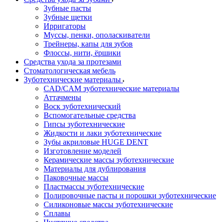
Зубные пасты
Зубные щетки
Ирригаторы
Муссы, пенки, ополаскиватели
Трейнеры, капы для зубов
Флоссы, нити, ёршики
Средства ухода за протезами
Стоматологическая мебель
Зуботехнические материалы
CAD/CAM зуботехнические материалы
Аттачмены
Воск зуботехнический
Вспомогательные средства
Гипсы зуботехнические
Жидкости и лаки зуботехнические
Зубы акриловые HUGE DENT
Изготовление моделей
Керамические массы зуботехнические
Материалы для дублирования
Паковочные массы
Пластмассы зуботехнические
Полировочные пасты и порошки зуботехнические
Силиконовые массы зуботехнические
Сплавы