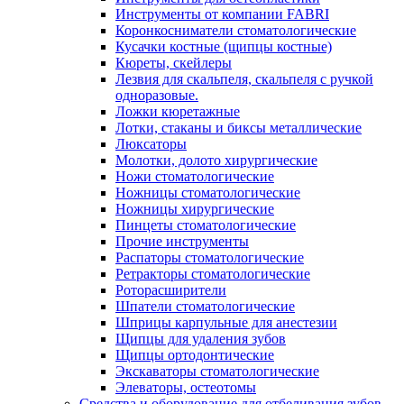
Инструменты от компании FABRI
Коронкосниматели стоматологические
Кусачки костные (щипцы костные)
Кюреты, скейлеры
Лезвия для скальпеля, скальпеля с ручкой
одноразовые.
Ложки кюретажные
Лотки, стаканы и биксы металлические
Люксаторы
Молотки, долото хирургические
Ножи стоматологические
Ножницы стоматологические
Ножницы хирургические
Пинцеты стоматологические
Прочие инструменты
Распаторы стоматологические
Ретракторы стоматологические
Роторасширители
Шпатели стоматологические
Шприцы карпульные для анестезии
Щипцы для удаления зубов
Щипцы ортодонтические
Экскаваторы стоматологические
Элеваторы, остеотомы
Средства и оборудование для отбеливания зубов