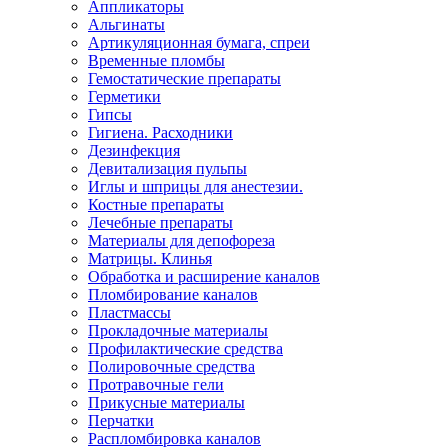
Аппликаторы
Альгинаты
Артикуляционная бумага, спреи
Временные пломбы
Гемостатические препараты
Герметики
Гипсы
Гигиена. Расходники
Дезинфекция
Девитализация пульпы
Иглы и шприцы для анестезии.
Костные препараты
Лечебные препараты
Материалы для депофореза
Матрицы. Клинья
Обработка и расширение каналов
Пломбирование каналов
Пластмассы
Прокладочные материалы
Профилактические средства
Полировочные средства
Протравочные гели
Прикусные материалы
Перчатки
Распломбировка каналов