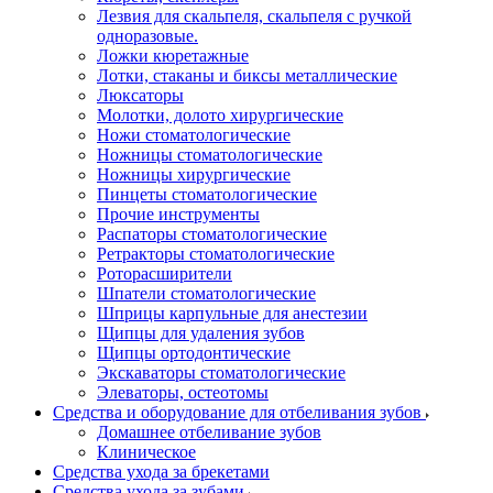
Лезвия для скальпеля, скальпеля с ручкой
одноразовые.
Ложки кюретажные
Лотки, стаканы и биксы металлические
Люксаторы
Молотки, долото хирургические
Ножи стоматологические
Ножницы стоматологические
Ножницы хирургические
Пинцеты стоматологические
Прочие инструменты
Распаторы стоматологические
Ретракторы стоматологические
Роторасширители
Шпатели стоматологические
Шприцы карпульные для анестезии
Щипцы для удаления зубов
Щипцы ортодонтические
Экскаваторы стоматологические
Элеваторы, остеотомы
Средства и оборудование для отбеливания зубов
Домашнее отбеливание зубов
Клиническое
Средства ухода за брекетами
Средства ухода за зубами