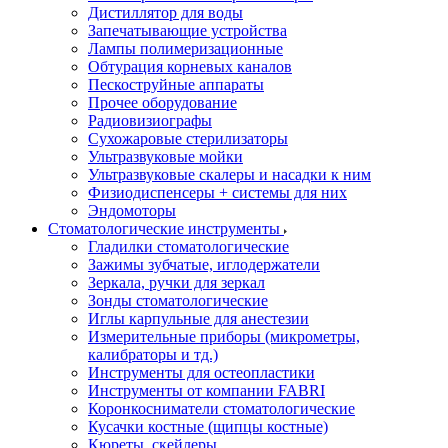
Дистиллятор для воды
Запечатывающие устройства
Лампы полимеризационные
Обтурация корневых каналов
Пескоструйные аппараты
Прочее оборудование
Радиовизиографы
Сухожаровые стерилизаторы
Ультразвуковые мойки
Ультразвуковые скалеры и насадки к ним
Физиодиспенсеры + системы для них
Эндомоторы
Стоматологические инструменты
Гладилки стоматологические
Зажимы зубчатые, иглодержатели
Зеркала, ручки для зеркал
Зонды стоматологические
Иглы карпульные для анестезии
Измерительные приборы (микрометры,
калибраторы и тд.)
Инструменты для остеопластики
Инструменты от компании FABRI
Коронкосниматели стоматологические
Кусачки костные (щипцы костные)
Кюреты, скейлеры