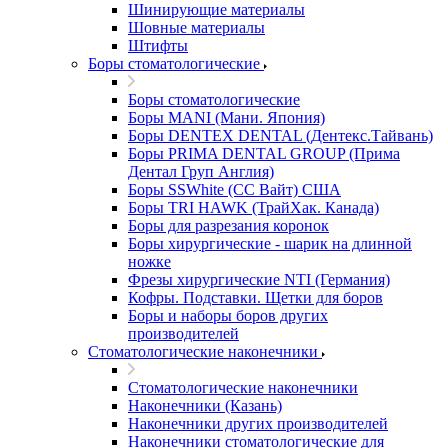
Шинирующие материалы
Шовные материалы
Штифты
Боры стоматологические
Боры стоматологические
Боры MANI (Мани. Япония)
Боры DENTEX DENTAL (Дентекс.Тайвань)
Боры PRIMA DENTAL GROUP (Прима
Дентал Груп Англия)
Боры SSWhite (СС Вайт) США
Боры TRI HAWK (ТрайХак. Канада)
Боры для разрезания коронок
Боры хирургические - шарик на длинной
ножке
Фрезы хирургические NTI (Германия)
Кофры. Подставки. Щетки для боров
Боры и наборы боров других
производителей
Стоматологические наконечники
Стоматологические наконечники
Наконечники (Казань)
Наконечники других производителей
Наконечники стоматологические для