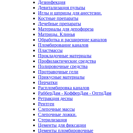
Дезинфекция
Девитализация пульпы
Иглы и шприцы для анестезии.
Костные препараты
Лечебные препараты
Материалы для депофореза
Матрицы. Клинья
Обработка и расширение каналов
Пломбирование каналов
Пластмассы
Прокладочные материалы
Профилактические средства
Полировочные средства
Протравочные гели
Прикусные материалы
Перчатки
Распломбировка каналов
РабберДам - КофферДам - ОптиДам
Ретракция десны
Рентген
Слепочные массы
Слепочные ложки.
Стерилизация
Цементы для фиксации
Цементы пломбировочные