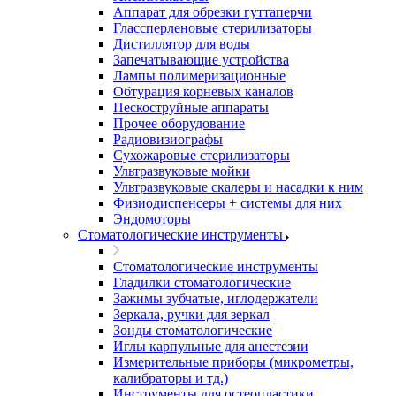
Аппарат для обрезки гуттаперчи
Глассперленовые стерилизаторы
Дистиллятор для воды
Запечатывающие устройства
Лампы полимеризационные
Обтурация корневых каналов
Пескоструйные аппараты
Прочее оборудование
Радиовизиографы
Сухожаровые стерилизаторы
Ультразвуковые мойки
Ультразвуковые скалеры и насадки к ним
Физиодиспенсеры + системы для них
Эндомоторы
Стоматологические инструменты
Стоматологические инструменты
Гладилки стоматологические
Зажимы зубчатые, иглодержатели
Зеркала, ручки для зеркал
Зонды стоматологические
Иглы карпульные для анестезии
Измерительные приборы (микрометры,
калибраторы и тд.)
Инструменты для остеопластики