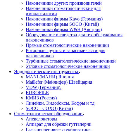
Наконечники других производителей
Наконечники стоматологические для
импланталогии
Наконечники фирмы Kavo (Германия)
Наконечники фирмы SOCO (Китай)
Наконечники фирмы W&H (Австрия)
Оборудование и средства для тех.обслуживания
наконечников
Прямые стоматологические наконечники
Роторные группы и запасные части для
наконечников
Турбинные стоматологические наконечники
Угловые стоматологические наконечники
Эндодонтические инструменты
MANI (МАНИ) Япония
Maillefer (Майлифер) Швейцария
VDW (Германия).
EUROFILE
КМИЗ (Россия)
Линейки. Эндобоксы. Кофры и тд.
SOCO - COXO (Китай)
Стоматологическое оборудование
Апекслокаторы
Аппарат для обрезки гуттаперчи
Глассперленовые стерилизаторы