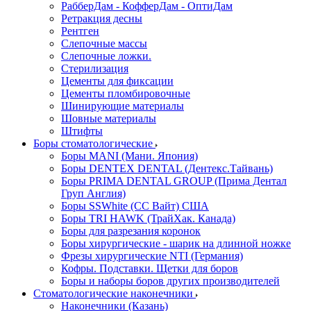
РабберДам - КофферДам - ОптиДам
Ретракция десны
Рентген
Слепочные массы
Слепочные ложки.
Стерилизация
Цементы для фиксации
Цементы пломбировочные
Шинирующие материалы
Шовные материалы
Штифты
Боры стоматологические
Боры MANI (Мани. Япония)
Боры DENTEX DENTAL (Дентекс.Тайвань)
Боры PRIMA DENTAL GROUP (Прима Дентал
Груп Англия)
Боры SSWhite (СС Вайт) США
Боры TRI HAWK (ТрайХак. Канада)
Боры для разрезания коронок
Боры хирургические - шарик на длинной ножке
Фрезы хирургические NTI (Германия)
Кофры. Подставки. Щетки для боров
Боры и наборы боров других производителей
Стоматологические наконечники
Наконечники (Казань)