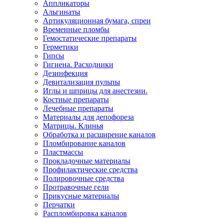
Аппликаторы
Альгинаты
Артикуляционная бумага, спреи
Временные пломбы
Гемостатические препараты
Герметики
Гипсы
Гигиена. Расходники
Дезинфекция
Девитализация пульпы
Иглы и шприцы для анестезии.
Костные препараты
Лечебные препараты
Материалы для депофореза
Матрицы. Клинья
Обработка и расширение каналов
Пломбирование каналов
Пластмассы
Прокладочные материалы
Профилактические средства
Полировочные средства
Протравочные гели
Прикусные материалы
Перчатки
Распломбировка каналов