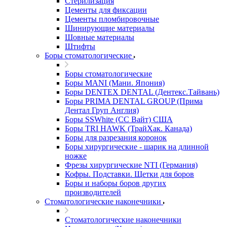
Стерилизация
Цементы для фиксации
Цементы пломбировочные
Шинирующие материалы
Шовные материалы
Штифты
Боры стоматологические
Боры стоматологические
Боры MANI (Мани. Япония)
Боры DENTEX DENTAL (Дентекс.Тайвань)
Боры PRIMA DENTAL GROUP (Прима
Дентал Груп Англия)
Боры SSWhite (СС Вайт) США
Боры TRI HAWK (ТрайХак. Канада)
Боры для разрезания коронок
Боры хирургические - шарик на длинной
ножке
Фрезы хирургические NTI (Германия)
Кофры. Подставки. Щетки для боров
Боры и наборы боров других
производителей
Стоматологические наконечники
Стоматологические наконечники