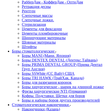
РабберДам - КофферДам - ОптиДам
Ретракция десны
Рентген
Слепочные массы
Слепочные ложки.
Стерилизация
Цементы для фиксации
Цементы пломбировочные
Шинирующие материалы
Шовные материалы
Штифты
Боры стоматологические
Боры MANI (Мани. Япония)
Боры DENTEX DENTAL (Дентекс.Тайвань)
Боры PRIMA DENTAL GROUP (Прима Дентал
Груп Англия)
Боры SSWhite (СС Вайт) США
Боры TRI HAWK (ТрайХак. Канада)
Боры для разрезания коронок
Боры хирургические - шарик на длинной ножке
Фрезы хирургические NTI (Германия)
Кофры. Подставки. Щетки для боров
Боры и наборы боров других производителей
Стоматологические наконечники
Наконечники (Казань)