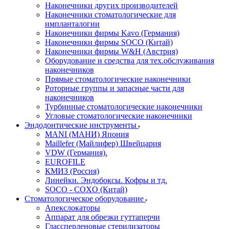
Наконечники других производителей
Наконечники стоматологические для
импланталогии
Наконечники фирмы Kavo (Германия)
Наконечники фирмы SOCO (Китай)
Наконечники фирмы W&H (Австрия)
Оборудование и средства для тех.обслуживания
наконечников
Прямые стоматологические наконечники
Роторные группы и запасные части для
наконечников
Турбинные стоматологические наконечники
Угловые стоматологические наконечники
Эндодонтические инструменты
MANI (МАНИ) Япония
Maillefer (Майлифер) Швейцария
VDW (Германия).
EUROFILE
КМИЗ (Россия)
Линейки. Эндобоксы. Кофры и тд.
SOCO - COXO (Китай)
Стоматологическое оборудование
Апекслокаторы
Аппарат для обрезки гуттаперчи
Глассперленовые стерилизаторы