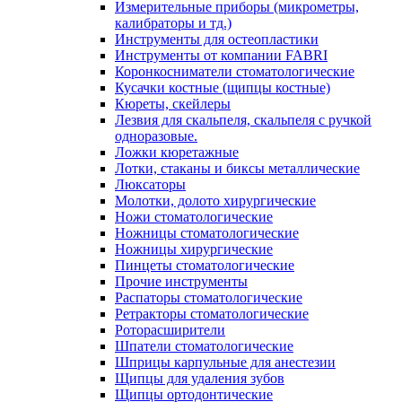
Измерительные приборы (микрометры,
калибраторы и тд.)
Инструменты для остеопластики
Инструменты от компании FABRI
Коронкосниматели стоматологические
Кусачки костные (щипцы костные)
Кюреты, скейлеры
Лезвия для скальпеля, скальпеля с ручкой
одноразовые.
Ложки кюретажные
Лотки, стаканы и биксы металлические
Люксаторы
Молотки, долото хирургические
Ножи стоматологические
Ножницы стоматологические
Ножницы хирургические
Пинцеты стоматологические
Прочие инструменты
Распаторы стоматологические
Ретракторы стоматологические
Роторасширители
Шпатели стоматологические
Шприцы карпульные для анестезии
Щипцы для удаления зубов
Щипцы ортодонтические