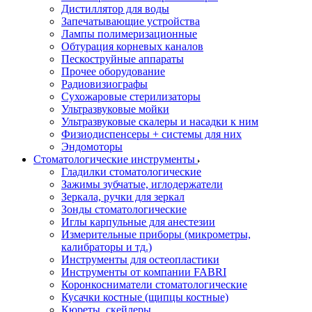
Дистиллятор для воды
Запечатывающие устройства
Лампы полимеризационные
Обтурация корневых каналов
Пескоструйные аппараты
Прочее оборудование
Радиовизиографы
Сухожаровые стерилизаторы
Ультразвуковые мойки
Ультразвуковые скалеры и насадки к ним
Физиодиспенсеры + системы для них
Эндомоторы
Стоматологические инструменты
Гладилки стоматологические
Зажимы зубчатые, иглодержатели
Зеркала, ручки для зеркал
Зонды стоматологические
Иглы карпульные для анестезии
Измерительные приборы (микрометры,
калибраторы и тд.)
Инструменты для остеопластики
Инструменты от компании FABRI
Коронкосниматели стоматологические
Кусачки костные (щипцы костные)
Кюреты, скейлеры