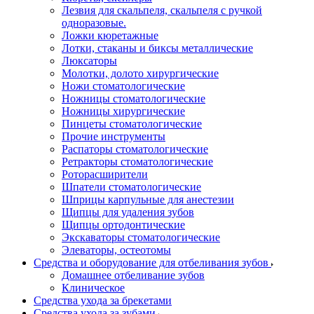
Лезвия для скальпеля, скальпеля с ручкой
одноразовые.
Ложки кюретажные
Лотки, стаканы и биксы металлические
Люксаторы
Молотки, долото хирургические
Ножи стоматологические
Ножницы стоматологические
Ножницы хирургические
Пинцеты стоматологические
Прочие инструменты
Распаторы стоматологические
Ретракторы стоматологические
Роторасширители
Шпатели стоматологические
Шприцы карпульные для анестезии
Щипцы для удаления зубов
Щипцы ортодонтические
Экскаваторы стоматологические
Элеваторы, остеотомы
Средства и оборудование для отбеливания зубов
Домашнее отбеливание зубов
Клиническое
Средства ухода за брекетами
Средства ухода за зубами