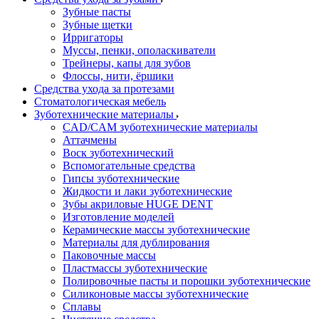
Зубные пасты
Зубные щетки
Ирригаторы
Муссы, пенки, ополаскиватели
Трейнеры, капы для зубов
Флоссы, нити, ёршики
Средства ухода за протезами
Стоматологическая мебель
Зуботехнические материалы
CAD/CAM зуботехнические материалы
Аттачмены
Воск зуботехнический
Вспомогательные средства
Гипсы зуботехнические
Жидкости и лаки зуботехнические
Зубы акриловые HUGE DENT
Изготовление моделей
Керамические массы зуботехнические
Материалы для дублирования
Паковочные массы
Пластмассы зуботехнические
Полировочные пасты и порошки зуботехнические
Силиконовые массы зуботехнические
Сплавы