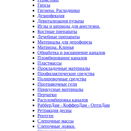
Гипсы
Гигиена. Расходники
Дезинфекция
Девитализация пульпы
Иглы и шприцы для анестезии.
Костные препараты
Лечебные препараты
Материалы для депофореза
Матрицы. Клинья
Обработка и расширение каналов
Пломбирование каналов
Пластмассы
Прокладочные материалы
Профилактические средства
Полировочные средства
Протравочные гели
Прикусные материалы
Перчатки
Распломбировка каналов
РабберДам - КофферДам - ОптиДам
Ретракция десны
Рентген
Слепочные массы
Слепочные ложки.