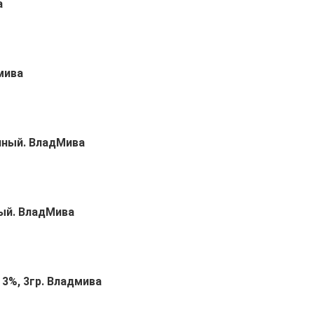
а
мива
чный. ВладМива
ый. ВладМива
 3%, 3гр. Владмива