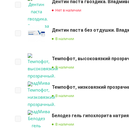
Дентин паста гвоздика. Владмив
Нет в наличии
Дентин паста без отдушки. Влад
В наличии
Темпофот, высоковязкий прозра
В наличии
Темпофот, низковязкий прозрачн
В наличии
Белодез гель гипохлорита натрия
В наличии