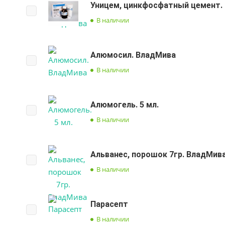
Уницем, цинкфосфатный цемент.
В наличии
Алюмосил. ВладМива
В наличии
Алюмогель. 5 мл.
В наличии
Альванес, порошок 7гр. ВладМив
В наличии
Парасепт
В наличии