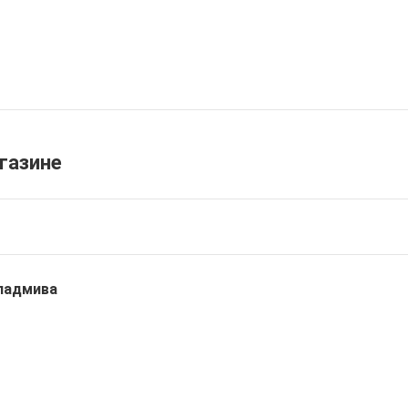
газине
Владмива