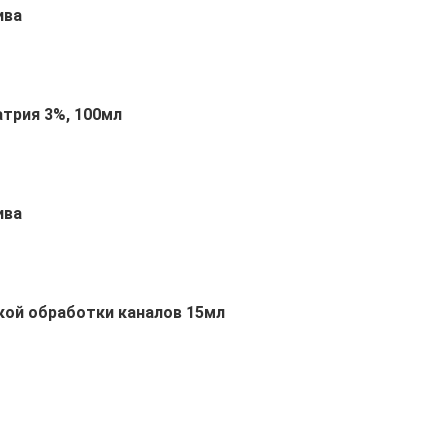
ива
атрия 3%, 100мл
ива
кой обработки каналов 15мл