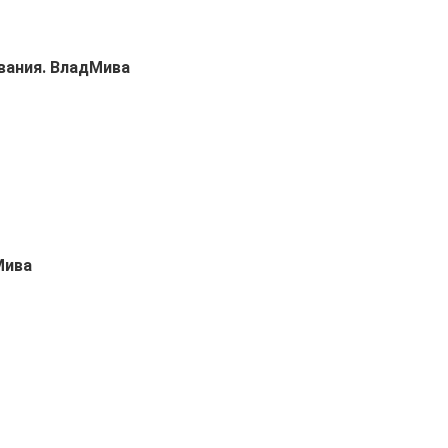
ивания. ВладМива
Мива