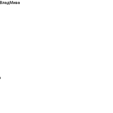
 ВладМива
а